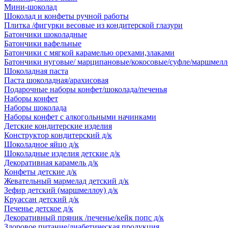
Мини-шоколад
Шоколад и конфеты ручной работы
Плитка /фигурки весовые из кондитерской глазури
Батончики шоколадные
Батончики вафельные
Батончики с мягкой карамелью орехами,злаками
Батончики нуговые/ марципановые/кокосовые/суфле/маршмелл
Шоколадная паста
Паста шоколадная/арахисовая
Подарочные наборы конфет/шоколада/печенья
Наборы конфет
Наборы шоколада
Наборы конфет с алкогольными начинками
Детские кондитерские изделия
Конструктор кондитерский д/к
Шоколадное яйцо д/к
Шоколадные изделия детские д/к
Декоративная карамель д/к
Конфеты детские д/к
Жевательный мармелад детский д/к
Зефир детский (маршмеллоу) д/к
Круассан детский д/к
Печенье детское д/к
Декоративный пряник /печенье/кейк попс д/к
Здоровое питание/диабетическая продукция