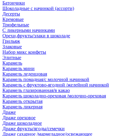
Батончики
Шоколадные с начинкой (ассорти)
Десерты
Кремовые
Трюфельные
С ликерными начинками
Орехи,фрукты/злаки в шоколаде
Грильяж
Злаковые
Набор микс конфеты
Элитные
Карамель
Карамель мини
Карамель леденцовая
Карамель помадная/с молочной начинкой
Карамель с фруктово-ягодной /желейной начинкой
Карамель глазированная/в какао
Карамель шоколадно-ореховая /молочно-ореховая
Карамель открытая
Карамель ликерная
Драже
Драже ореховое
Драже шоколадное
Драже фрукты/ягоды/семечки
Драже сахарное /мармеладное/освежающее