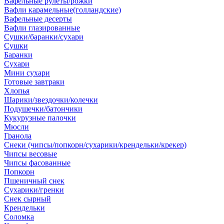
Вафельные рулеты/рожки
Вафли карамельные(голландские)
Вафельные десерты
Вафли глазированные
Сушки/баранки/сухари
Сушки
Баранки
Сухари
Мини сухари
Готовые завтраки
Хлопья
Шарики/звездочки/колечки
Подушечки/батончики
Кукурузные палочки
Мюсли
Гранола
Снеки (чипсы/попкорн/сухарики/крендельки/крекер)
Чипсы весовые
Чипсы фасованные
Попкорн
Пшеничный снек
Сухарики/гренки
Снек сырный
Крендельки
Соломка