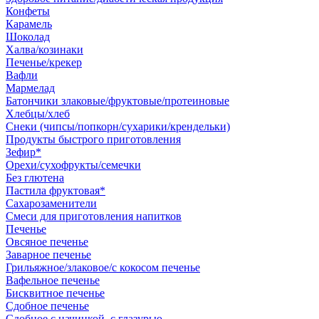
Конфеты
Карамель
Шоколад
Халва/козинаки
Печенье/крекер
Вафли
Мармелад
Батончики злаковые/фруктовые/протеиновые
Хлебцы/хлеб
Снеки (чипсы/попкорн/сухарики/крендельки)
Продукты быстрого приготовления
Зефир*
Орехи/сухофрукты/семечки
Без глютена
Пастила фруктовая*
Сахарозаменители
Смеси для приготовления напитков
Печенье
Овсяное печенье
Заварное печенье
Грильяжное/злаковое/с кокосом печенье
Вафельное печенье
Бисквитное печенье
Сдобное печенье
Сдобное с начинкой, с глазурью