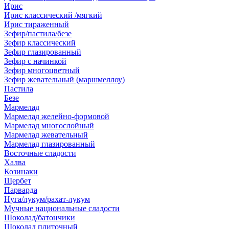
Ирис
Ирис классический /мягкий
Ирис тираженный
Зефир/пастила/безе
Зефир классический
Зефир глазированный
Зефир с начинкой
Зефир многоцветный
Зефир жевательный (маршмеллоу)
Пастила
Безе
Мармелад
Мармелад желейно-формовой
Мармелад многослойный
Мармелад жевательный
Мармелад глазированный
Восточные сладости
Халва
Козинаки
Щербет
Парварда
Нуга/лукум/рахат-лукум
Мучные национальные сладости
Шоколад/батончики
Шоколад плиточный