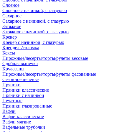
Слоеное
Слоеное с начинкой, с глазурью
Сахарное
Сахарное с начинкой, с глазурью
Затяжное
Затяжное с начинкой ,с глазурью
Крекер
Крекер с начинкой, с глазурью
Крендель/соломка
Кексы
Пирожные/десерты/торты/рулеты весовые
Сдобная выпечка
Круассаны
Пирожные/десерты/торты/рулеты фасованные
Сезонное печенье
Пряники
Пряники классические
Пряники с начинкой
Печатные
Пряники глазированные
Вафли
Вафли классические
Вафли мягкие
Вафельные трубочки