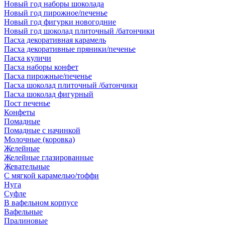
Новый год наборы шоколада
Новый год пирожное/печенье
Новый год фигурки новогодние
Новый год шоколад плиточный /батончики
Пасха декоративная карамель
Пасха декоративные пряники/печенье
Пасха куличи
Пасха наборы конфет
Пасха пирожные/печенье
Пасха шоколад плиточный /батончики
Пасха шоколад фигурный
Пост печенье
Конфеты
Помадные
Помадные с начинкой
Молочные (коровка)
Желейные
Желейные глазированные
Жевательные
С мягкой карамелью/тоффи
Нуга
Суфле
В вафельном корпусе
Вафельные
Пралиновые