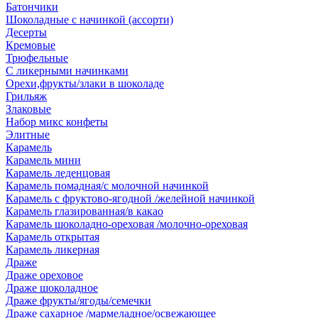
Батончики
Шоколадные с начинкой (ассорти)
Десерты
Кремовые
Трюфельные
С ликерными начинками
Орехи,фрукты/злаки в шоколаде
Грильяж
Злаковые
Набор микс конфеты
Элитные
Карамель
Карамель мини
Карамель леденцовая
Карамель помадная/с молочной начинкой
Карамель с фруктово-ягодной /желейной начинкой
Карамель глазированная/в какао
Карамель шоколадно-ореховая /молочно-ореховая
Карамель открытая
Карамель ликерная
Драже
Драже ореховое
Драже шоколадное
Драже фрукты/ягоды/семечки
Драже сахарное /мармеладное/освежающее