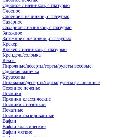
Сдобное с начинкой, с глазурью
Слоеное
Слоеное с начинкой, с глазурью
Сахарное
Сахарное с начинкой, с глазурью
Затяжное
Затяжное с начинкой ,с глазурью
Крекер
Крекер с начинкой, с глазурью
Крендель/соломка
Кексы
Пирожные/десерты/торты/рулеты весовые
Сдобная выпечка
Круассаны
Пирожные/десерты/торты/рулеты фасованные
Сезонное печенье
Пряники
Пряники классические
Пряники с начинкой
Печатные
Пряники глазированные
Вафли
Вафли классические
Вафли мягкие