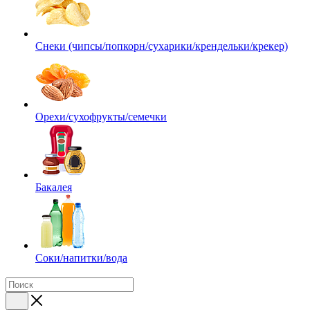
Снеки (чипсы/попкорн/сухарики/крендельки/крекер)
Орехи/сухофрукты/семечки
Бакалея
Соки/напитки/вода