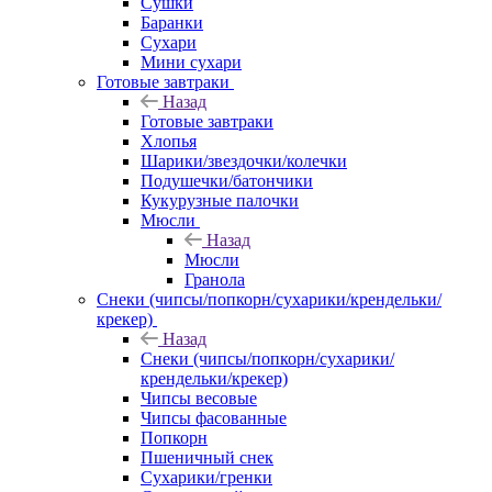
Сушки
Баранки
Сухари
Мини сухари
Готовые завтраки
Назад
Готовые завтраки
Хлопья
Шарики/звездочки/колечки
Подушечки/батончики
Кукурузные палочки
Мюсли
Назад
Мюсли
Гранола
Снеки (чипсы/попкорн/сухарики/крендельки/
крекер)
Назад
Снеки (чипсы/попкорн/сухарики/
крендельки/крекер)
Чипсы весовые
Чипсы фасованные
Попкорн
Пшеничный снек
Сухарики/гренки