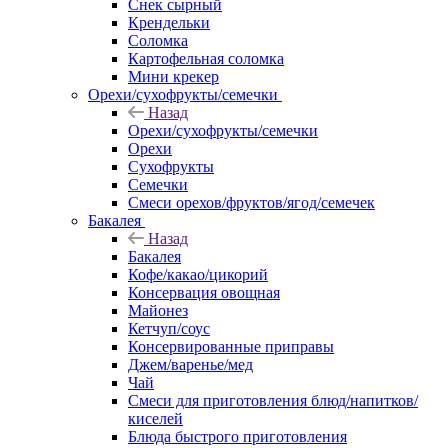
Снек сырный
Крендельки
Соломка
Картофельная соломка
Мини крекер
Орехи/сухофрукты/семечки
Назад
Орехи/сухофрукты/семечки
Орехи
Сухофрукты
Семечки
Смеси орехов/фруктов/ягод/семечек
Бакалея
Назад
Бакалея
Кофе/какао/цикорий
Консервация овощная
Майонез
Кетчуп/соус
Консервированные приправы
Джем/варенье/мед
Чай
Смеси для приготовления блюд/напитков/
киселей
Блюда быстрого приготовления