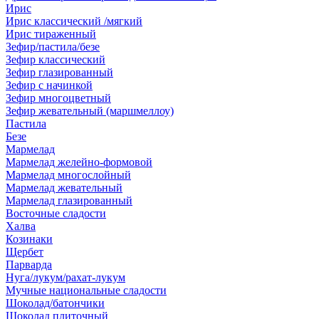
Ирис
Ирис классический /мягкий
Ирис тираженный
Зефир/пастила/безе
Зефир классический
Зефир глазированный
Зефир с начинкой
Зефир многоцветный
Зефир жевательный (маршмеллоу)
Пастила
Безе
Мармелад
Мармелад желейно-формовой
Мармелад многослойный
Мармелад жевательный
Мармелад глазированный
Восточные сладости
Халва
Козинаки
Щербет
Парварда
Нуга/лукум/рахат-лукум
Мучные национальные сладости
Шоколад/батончики
Шоколад плиточный