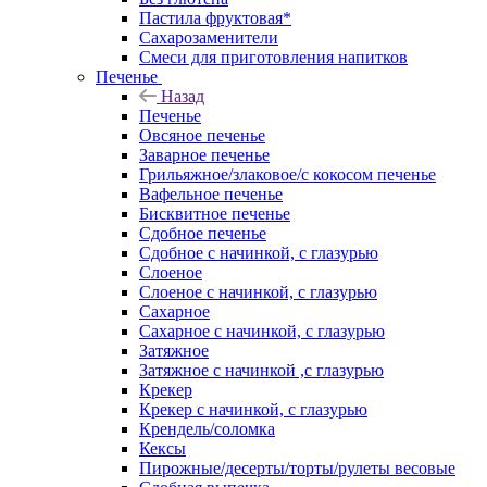
Пастила фруктовая*
Сахарозаменители
Смеси для приготовления напитков
Печенье
Назад
Печенье
Овсяное печенье
Заварное печенье
Грильяжное/злаковое/с кокосом печенье
Вафельное печенье
Бисквитное печенье
Сдобное печенье
Сдобное с начинкой, с глазурью
Слоеное
Слоеное с начинкой, с глазурью
Сахарное
Сахарное с начинкой, с глазурью
Затяжное
Затяжное с начинкой ,с глазурью
Крекер
Крекер с начинкой, с глазурью
Крендель/соломка
Кексы
Пирожные/десерты/торты/рулеты весовые