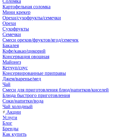
Соломка
Картофельная соломка
Мини крекер
Орехи/сухофрукты/семечки
Орехи
Сухофрукты
Семечки
Смеси орехов/фруктов/ягод/семечек
Бакалея
Кофе/какао/цикорий
Консервация овощная
Майонез
Кетчуп/соус
Консервированные приправы
Джем/варенье/мед
Чай
Смеси для приготовления блюд/напитков/киселей
Блюда быстрого приготовления
Соки/напитки/вода
Чай холодный
Акции
Услуги
Блог
Бренды
Как купить