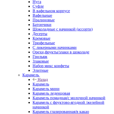
Нуга
Суфле
В вафельном корпусе
Вафельные
Пралиновые
Батончики
Шоколадные с начинкой (ассорти)
Десерты
Кремовые
Трюфельные
С ликерными начинками
Орехи,фрукты/злаки в шоколаде
Грильяж
Злаковые
Набор микс конфеты
Элитные
Карамель
Назад
Карамель
Карамель мини
Карамель леденцовая
Карамель помадная/с молочной начинкой
Карамель с фруктово-ягодной /желейной
начинкой
Карамель глазированная/в какао