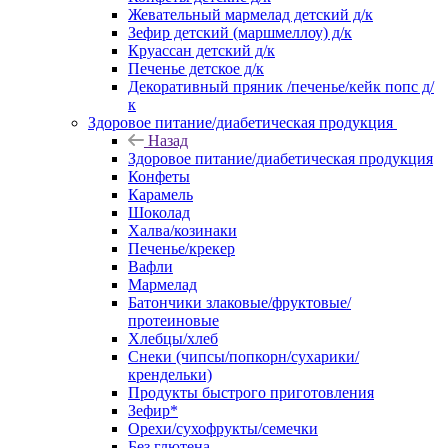
Жевательный мармелад детский д/к
Зефир детский (маршмеллоу) д/к
Круассан детский д/к
Печенье детское д/к
Декоративный пряник /печенье/кейк попс д/
к
Здоровое питание/диабетическая продукция
Назад
Здоровое питание/диабетическая продукция
Конфеты
Карамель
Шоколад
Халва/козинаки
Печенье/крекер
Вафли
Мармелад
Батончики злаковые/фруктовые/
протеиновые
Хлебцы/хлеб
Снеки (чипсы/попкорн/сухарики/
крендельки)
Продукты быстрого приготовления
Зефир*
Орехи/сухофрукты/семечки
Без глютена