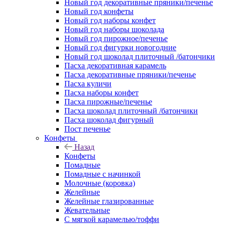
Новый год декоративные пряники/печенье
Новый год конфеты
Новый год наборы конфет
Новый год наборы шоколада
Новый год пирожное/печенье
Новый год фигурки новогодние
Новый год шоколад плиточный /батончики
Пасха декоративная карамель
Пасха декоративные пряники/печенье
Пасха куличи
Пасха наборы конфет
Пасха пирожные/печенье
Пасха шоколад плиточный /батончики
Пасха шоколад фигурный
Пост печенье
Конфеты
Назад
Конфеты
Помадные
Помадные с начинкой
Молочные (коровка)
Желейные
Желейные глазированные
Жевательные
С мягкой карамелью/тоффи