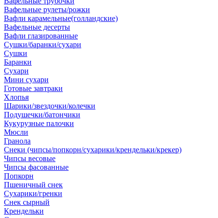
Вафельные трубочки
Вафельные рулеты/рожки
Вафли карамельные(голландские)
Вафельные десерты
Вафли глазированные
Сушки/баранки/сухари
Сушки
Баранки
Сухари
Мини сухари
Готовые завтраки
Хлопья
Шарики/звездочки/колечки
Подушечки/батончики
Кукурузные палочки
Мюсли
Гранола
Снеки (чипсы/попкорн/сухарики/крендельки/крекер)
Чипсы весовые
Чипсы фасованные
Попкорн
Пшеничный снек
Сухарики/гренки
Снек сырный
Крендельки