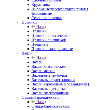
Сдобная выпечка
Круассаны
Пирожные/десерты/торты/рулеты
фасованные
Сезонное печенье
Пряники
Назад
Пряники
Пряники классические
Пряники с начинкой
Печатные
Пряники глазированные
Вафли
Назад
Вафли
Вафли классические
Вафли мягкие
Вафельные трубочки
Вафельные рулеты/рожки
Вафли карамельные(голландские)
Вафельные десерты
Вафли глазированные
Сушки/баранки/сухари
Назад
Сушки/баранки/сухари