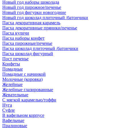
Новый год наборы шоколада
Новый год пирожное/печенье
Новый год фигурки новогодние
Новый год шоколад плиточный /батончики
Пасха декоративная карамель
Пасха декоративные пряники/печенье
Пасха куличи
Пасха наборы конфет
Пасха пирожные/печенье
Пасха шоколад плиточный /батончики
Пасха шоколад фигурный
Пост печенье
Конфеты
Помадные
Помадные с начинкой
Молочные (коровка)
Желейные
Желейные глазированные
Жевательные
С мягкой карамелью/тоффи
Нуга
Суфле
В вафельном корпусе
Вафельные
Пралиновые