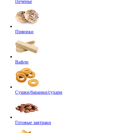
Печенье
Пряники
Вафли
Сушки/баранки/сухари
Готовые завтраки