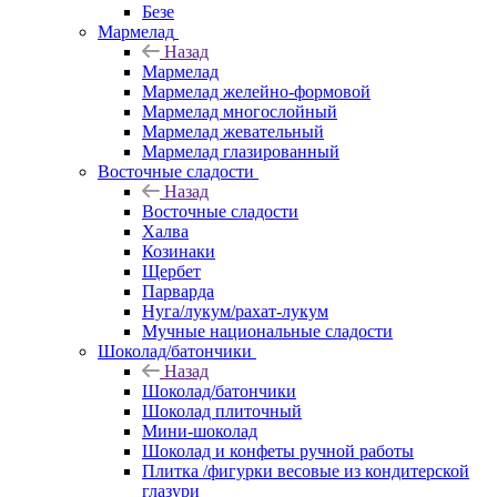
Безе
Мармелад
Назад
Мармелад
Мармелад желейно-формовой
Мармелад многослойный
Мармелад жевательный
Мармелад глазированный
Восточные сладости
Назад
Восточные сладости
Халва
Козинаки
Щербет
Парварда
Нуга/лукум/рахат-лукум
Мучные национальные сладости
Шоколад/батончики
Назад
Шоколад/батончики
Шоколад плиточный
Мини-шоколад
Шоколад и конфеты ручной работы
Плитка /фигурки весовые из кондитерской
глазури