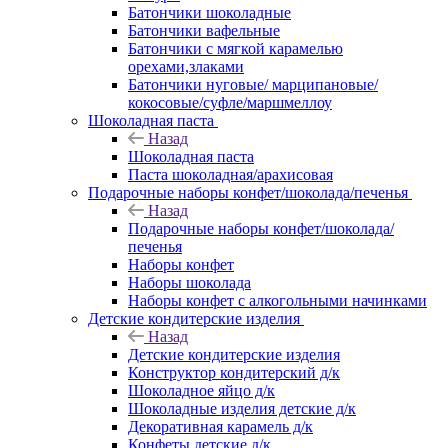
Батончики шоколадные
Батончики вафельные
Батончики с мягкой карамелью
орехами,злаками
Батончики нуговые/ марципановые/
кокосовые/суфле/маршмеллоу
Шоколадная паста
Назад
Шоколадная паста
Паста шоколадная/арахисовая
Подарочные наборы конфет/шоколада/печенья
Назад
Подарочные наборы конфет/шоколада/
печенья
Наборы конфет
Наборы шоколада
Наборы конфет с алкогольными начинками
Детские кондитерские изделия
Назад
Детские кондитерские изделия
Конструктор кондитерский д/к
Шоколадное яйцо д/к
Шоколадные изделия детские д/к
Декоративная карамель д/к
Конфеты детские д/к