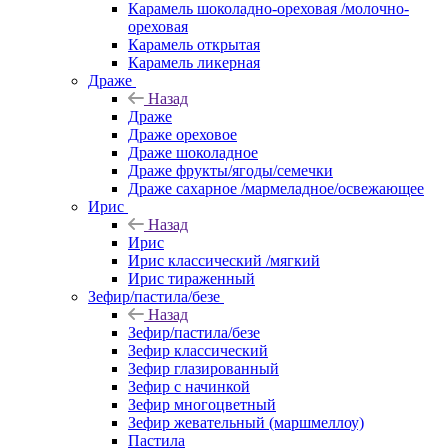
Карамель шоколадно-ореховая /молочно-
ореховая
Карамель открытая
Карамель ликерная
Драже
Назад
Драже
Драже ореховое
Драже шоколадное
Драже фрукты/ягоды/семечки
Драже сахарное /мармеладное/освежающее
Ирис
Назад
Ирис
Ирис классический /мягкий
Ирис тираженный
Зефир/пастила/безе
Назад
Зефир/пастила/безе
Зефир классический
Зефир глазированный
Зефир с начинкой
Зефир многоцветный
Зефир жевательный (маршмеллоу)
Пастила