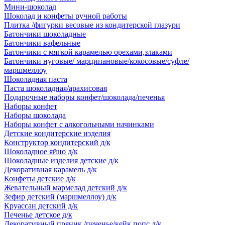
Мини-шоколад
Шоколад и конфеты ручной работы
Плитка /фигурки весовые из кондитерской глазури
Батончики шоколадные
Батончики вафельные
Батончики с мягкой карамелью орехами,злаками
Батончики нуговые/ марципановые/кокосовые/суфле/
маршмеллоу
Шоколадная паста
Паста шоколадная/арахисовая
Подарочные наборы конфет/шоколада/печенья
Наборы конфет
Наборы шоколада
Наборы конфет с алкогольными начинками
Детские кондитерские изделия
Конструктор кондитерский д/к
Шоколадное яйцо д/к
Шоколадные изделия детские д/к
Декоративная карамель д/к
Конфеты детские д/к
Жевательный мармелад детский д/к
Зефир детский (маршмеллоу) д/к
Круассан детский д/к
Печенье детское д/к
Декоративный пряник /печенье/кейк попс д/к