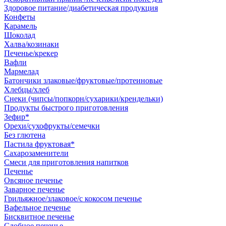
Здоровое питание/диабетическая продукция
Конфеты
Карамель
Шоколад
Халва/козинаки
Печенье/крекер
Вафли
Мармелад
Батончики злаковые/фруктовые/протеиновые
Хлебцы/хлеб
Снеки (чипсы/попкорн/сухарики/крендельки)
Продукты быстрого приготовления
Зефир*
Орехи/сухофрукты/семечки
Без глютена
Пастила фруктовая*
Сахарозаменители
Смеси для приготовления напитков
Печенье
Овсяное печенье
Заварное печенье
Грильяжное/злаковое/с кокосом печенье
Вафельное печенье
Бисквитное печенье
Сдобное печенье