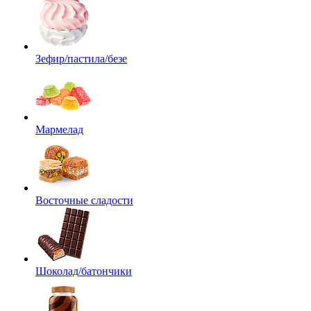
Зефир/пастила/безе
Мармелад
Восточные сладости
Шоколад/батончики