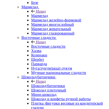
Безе
Мармелад
Назад
Мармелад
Мармелад желейно-формовой
Мармелад многослойный
Мармелад жевательный
Мармелад глазированный
Восточные сладости
Назад
Восточные сладости
Халва
Козинаки
Щербет
Парварда
Нуга/лукум/рахат-лукум
Мучные национальные сладости
Шоколад/батончики
Назад
Шоколад/батончики
Шоколад плиточный
Мини-шоколад
Шоколад и конфеты ручной работы
Плитка /фигурки весовые из кондитерской
глазури