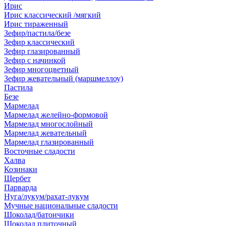
Ирис
Ирис классический /мягкий
Ирис тираженный
Зефир/пастила/безе
Зефир классический
Зефир глазированный
Зефир с начинкой
Зефир многоцветный
Зефир жевательный (маршмеллоу)
Пастила
Безе
Мармелад
Мармелад желейно-формовой
Мармелад многослойный
Мармелад жевательный
Мармелад глазированный
Восточные сладости
Халва
Козинаки
Щербет
Парварда
Нуга/лукум/рахат-лукум
Мучные национальные сладости
Шоколад/батончики
Шоколад плиточный