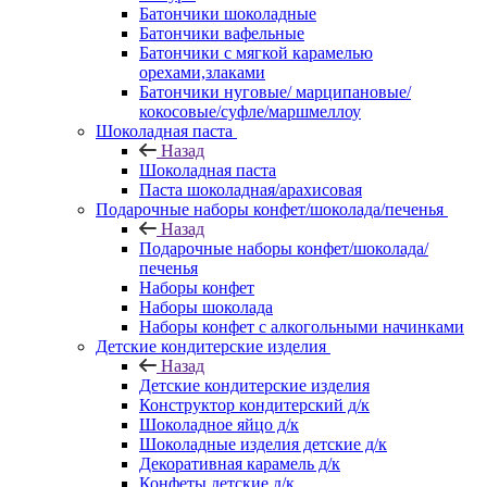
Батончики шоколадные
Батончики вафельные
Батончики с мягкой карамелью
орехами,злаками
Батончики нуговые/ марципановые/
кокосовые/суфле/маршмеллоу
Шоколадная паста
Назад
Шоколадная паста
Паста шоколадная/арахисовая
Подарочные наборы конфет/шоколада/печенья
Назад
Подарочные наборы конфет/шоколада/
печенья
Наборы конфет
Наборы шоколада
Наборы конфет с алкогольными начинками
Детские кондитерские изделия
Назад
Детские кондитерские изделия
Конструктор кондитерский д/к
Шоколадное яйцо д/к
Шоколадные изделия детские д/к
Декоративная карамель д/к
Конфеты детские д/к