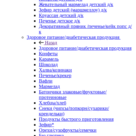
Жевательный мармелад детский д/к
Зефир детский (маршмеллоу) д/к
Круассан детский д/к
Печенье детское д/к
Декоративный пряник /печенье/кейк попс д/
к
Здоровое питание/диабетическая продукция
Назад
Здоровое питание/диабетическая продукция
Конфеты
Карамель
Шоколад
Халва/козинаки
Печенье/крекер
Вафли
Мармелад
Батончики злаковые/фруктовые/
протеиновые
Хлебцы/хлеб
Снеки (чипсы/попкорн/сухарики/
крендельки)
Продукты быстрого приготовления
Зефир*
Орехи/сухофрукты/семечки
Без глютена