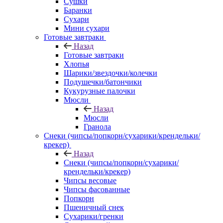
Сушки
Баранки
Сухари
Мини сухари
Готовые завтраки
Назад
Готовые завтраки
Хлопья
Шарики/звездочки/колечки
Подушечки/батончики
Кукурузные палочки
Мюсли
Назад
Мюсли
Гранола
Снеки (чипсы/попкорн/сухарики/крендельки/
крекер)
Назад
Снеки (чипсы/попкорн/сухарики/
крендельки/крекер)
Чипсы весовые
Чипсы фасованные
Попкорн
Пшеничный снек
Сухарики/гренки