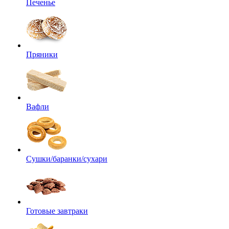
Печенье
Пряники
Вафли
Сушки/баранки/сухари
Готовые завтраки