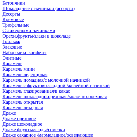
Батончики
Шоколадные с начинкой (ассорти)
Десерты
Кремовые
Трюфельные
С ликерными начинками
Орехи,фрукты/злаки в шоколаде
Грильяж
Злаковые
Набор микс конфеты
Элитные
Карамель
Карамель мини
Карамель леденцовая
Карамель помадная/с молочной начинкой
Карамель с фруктово-ягодной /желейной начинкой
Карамель глазированная/в какао
Карамель шоколадно-ореховая /молочно-ореховая
Карамель открытая
Карамель ликерная
Драже
Драже ореховое
Драже шоколадное
Драже фрукты/ягоды/семечки
Драже сахарное /мармеладное/освежающее