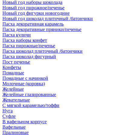
Новый год наборы шоколада
Новый год пирожное/печенье
Новый год фигурки новогодние
Новый год шоколад плиточный /батончики
Пасха декоративная карамель
Пасха декоративные пряники/печенье
Пасха куличи
Пасха наборы конфет
Пасха пирожные/печенье
Пасха шоколад плиточный /батончики
Пасха шоколад фигурный
Пост печенье
Конфеты
Помадные
Помадные с начинкой
Молочные (коровка)
Желейные
Желейные глазированные
Жевательные
С мягкой карамелью/тоффи
Нуга
Суфле
В вафельном корпусе
Вафельные
Пралиновые