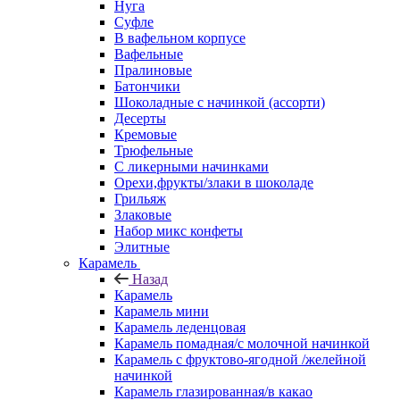
Нуга
Суфле
В вафельном корпусе
Вафельные
Пралиновые
Батончики
Шоколадные с начинкой (ассорти)
Десерты
Кремовые
Трюфельные
С ликерными начинками
Орехи,фрукты/злаки в шоколаде
Грильяж
Злаковые
Набор микс конфеты
Элитные
Карамель
Назад
Карамель
Карамель мини
Карамель леденцовая
Карамель помадная/с молочной начинкой
Карамель с фруктово-ягодной /желейной
начинкой
Карамель глазированная/в какао