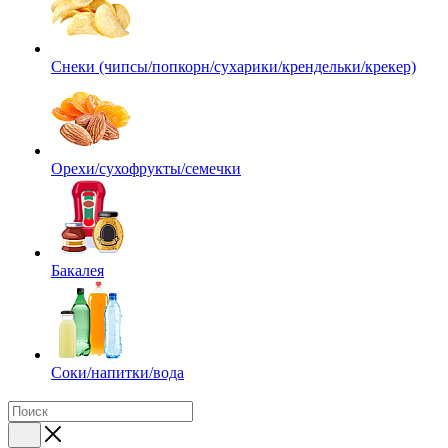
Снеки (чипсы/попкорн/сухарики/крендельки/крекер)
Орехи/сухофрукты/семечки
Бакалея
Соки/напитки/вода