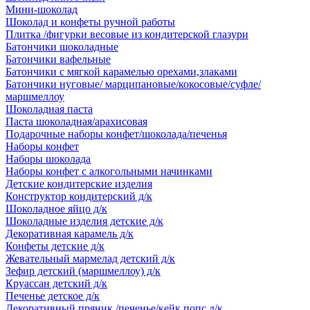
Мини-шоколад
Шоколад и конфеты ручной работы
Плитка /фигурки весовые из кондитерской глазури
Батончики шоколадные
Батончики вафельные
Батончики с мягкой карамелью орехами,злаками
Батончики нуговые/ марципановые/кокосовые/суфле/
маршмеллоу
Шоколадная паста
Паста шоколадная/арахисовая
Подарочные наборы конфет/шоколада/печенья
Наборы конфет
Наборы шоколада
Наборы конфет с алкогольными начинками
Детские кондитерские изделия
Конструктор кондитерский д/к
Шоколадное яйцо д/к
Шоколадные изделия детские д/к
Декоративная карамель д/к
Конфеты детские д/к
Жевательный мармелад детский д/к
Зефир детский (маршмеллоу) д/к
Круассан детский д/к
Печенье детское д/к
Декоративный пряник /печенье/кейк попс д/к