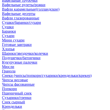
Вафельные трубочки
Вафельные рулеты/рожки
Вафли карамельные(голландские)
Вафельные десерты
Вафли глазированные
Сушки/баранки/сухари
Сушки
Баранки
Сухари
Мини сухари
Готовые завтраки
Хлопья
Шарики/звездочки/колечки
Подушечки/батончики
Кукурузные палочки
Мюсли
Гранола
Снеки (чипсы/попкорн/сухарики/крендельки/крекер)
Чипсы весовые
Чипсы фасованные
Попкорн
Пшеничный снек
Сухарики/гренки
Снек сырный
Крендельки