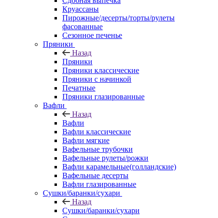
Сдобная выпечка
Круассаны
Пирожные/десерты/торты/рулеты
фасованные
Сезонное печенье
Пряники
Назад
Пряники
Пряники классические
Пряники с начинкой
Печатные
Пряники глазированные
Вафли
Назад
Вафли
Вафли классические
Вафли мягкие
Вафельные трубочки
Вафельные рулеты/рожки
Вафли карамельные(голландские)
Вафельные десерты
Вафли глазированные
Сушки/баранки/сухари
Назад
Сушки/баранки/сухари