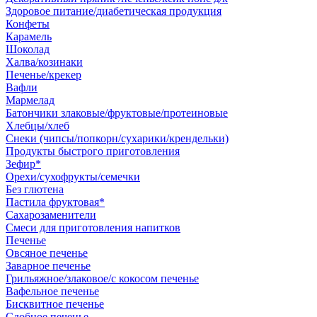
Здоровое питание/диабетическая продукция
Конфеты
Карамель
Шоколад
Халва/козинаки
Печенье/крекер
Вафли
Мармелад
Батончики злаковые/фруктовые/протеиновые
Хлебцы/хлеб
Снеки (чипсы/попкорн/сухарики/крендельки)
Продукты быстрого приготовления
Зефир*
Орехи/сухофрукты/семечки
Без глютена
Пастила фруктовая*
Сахарозаменители
Смеси для приготовления напитков
Печенье
Овсяное печенье
Заварное печенье
Грильяжное/злаковое/с кокосом печенье
Вафельное печенье
Бисквитное печенье
Сдобное печенье