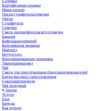
Соломка
Картофельная соломка
Мини крекер
Орехи/сухофрукты/семечки
Орехи
Сухофрукты
Семечки
Смеси орехов/фруктов/ягод/семечек
Бакалея
Кофе/какао/цикорий
Консервация овощная
Майонез
Кетчуп/соус
Консервированные приправы
Джем/варенье/мед
Чай
Смеси для приготовления блюд/напитков/киселей
Блюда быстрого приготовления
Соки/напитки/вода
Чай холодный
Акции
Услуги
Блог
Бренды
Как купить