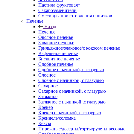
Пастила фруктовая*
Сахарозаменители
Смеси для приготовления напитков
Печенье
Назад
Печенье
Овсяное печенье
Заварное печенье
Грильяжное/злаковое/с кокосом печенье
Вафельное печенье
Бисквитное печенье
Сдобное печенье
Сдобное с начинкой, с глазурью
Слоеное
Слоеное с начинкой, с глазурью
Сахарное
Сахарное с начинкой, с глазурью
Затяжное
Затяжное с начинкой ,с глазурью
Крекер
Крекер с начинкой, с глазурью
Крендель/соломка
Кексы
Пирожные/десерты/торты/рулеты весовые