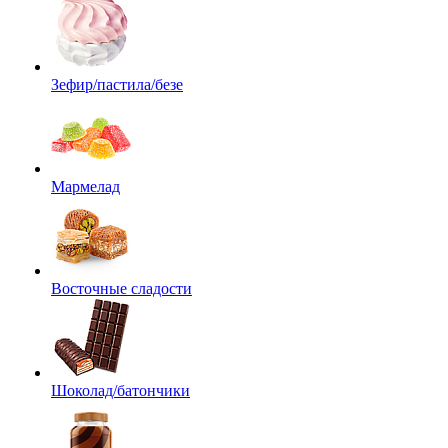
Зефир/пастила/безе
Мармелад
Восточные сладости
Шоколад/батончики