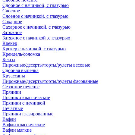
Сдобное с начинкой, с глазурью
Слоеное
Слоеное с начинкой, с глазурью
Сахарное
Сахарное с начинкой, с глазурью
Затяжное
Затяжное с начинкой ,с глазурью
Крекер
Крекер с начинкой, с глазурью
Крендель/соломка
Кексы
Пирожные/десерты/торты/рулеты весовые
Сдобная выпечка
Круассаны
Пирожные/десерты/торты/рулеты фасованные
Сезонное печенье
Пряники
Пряники классические
Пряники с начинкой
Печатные
Пряники глазированные
Вафли
Вафли классические
Вафли мягкие