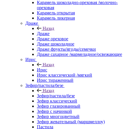
Карамель шоколадно-ореховая /молочно-
ореховая
Карамель открытая
Карамель ликерная
Драже
Назад
Драже
Драже ореховое
Драже шоколадное
Драже фрукты/ягоды/семечки
Драже сахарное /мармеладное/освежающее
Ирис
Назад
Ирис
Ирис классический /мягкий
Ирис тираженный
Зефир/пастила/безе
Назад
Зефир/пастила/безе
Зефир классический
Зефир глазированный
Зефир с начинкой
Зефир многоцветный
Зефир жевательный (маршмеллоу)
Пастила