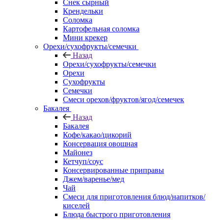
Снек сырный
Крендельки
Соломка
Картофельная соломка
Мини крекер
Орехи/сухофрукты/семечки
Назад
Орехи/сухофрукты/семечки
Орехи
Сухофрукты
Семечки
Смеси орехов/фруктов/ягод/семечек
Бакалея
Назад
Бакалея
Кофе/какао/цикорий
Консервация овощная
Майонез
Кетчуп/соус
Консервированные приправы
Джем/варенье/мед
Чай
Смеси для приготовления блюд/напитков/
киселей
Блюда быстрого приготовления