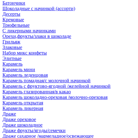
Батончики
Шоколадные с начинкой (ассорти)
Десерты
Кремовые
Трюфельные
С ликерными начинками
Орехи,фрукты/злаки в шоколаде
Грильяж
Злаковые
Набор микс конфеты
Элитные
Карамель
Карамель мини
Карамель леденцовая
Карамель помадная/с молочной начинкой
Карамель с фруктово-ягодной /желейной начинкой
Карамель глазированная/в какао
Карамель шоколадно-ореховая /молочно-ореховая
Карамель открытая
Карамель ликерная
Драже
Драже ореховое
Драже шоколадное
Драже фрукты/ягоды/семечки
Драже сахарное /мармеладное/освежающее