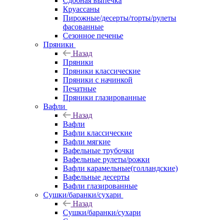
Сдобная выпечка
Круассаны
Пирожные/десерты/торты/рулеты
фасованные
Сезонное печенье
Пряники
Назад
Пряники
Пряники классические
Пряники с начинкой
Печатные
Пряники глазированные
Вафли
Назад
Вафли
Вафли классические
Вафли мягкие
Вафельные трубочки
Вафельные рулеты/рожки
Вафли карамельные(голландские)
Вафельные десерты
Вафли глазированные
Сушки/баранки/сухари
Назад
Сушки/баранки/сухари