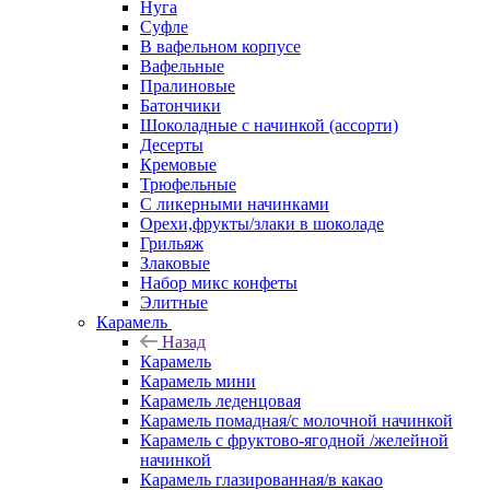
Нуга
Суфле
В вафельном корпусе
Вафельные
Пралиновые
Батончики
Шоколадные с начинкой (ассорти)
Десерты
Кремовые
Трюфельные
С ликерными начинками
Орехи,фрукты/злаки в шоколаде
Грильяж
Злаковые
Набор микс конфеты
Элитные
Карамель
Назад
Карамель
Карамель мини
Карамель леденцовая
Карамель помадная/с молочной начинкой
Карамель с фруктово-ягодной /желейной
начинкой
Карамель глазированная/в какао