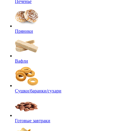
Печенье
Пряники
Вафли
Сушки/баранки/сухари
Готовые завтраки