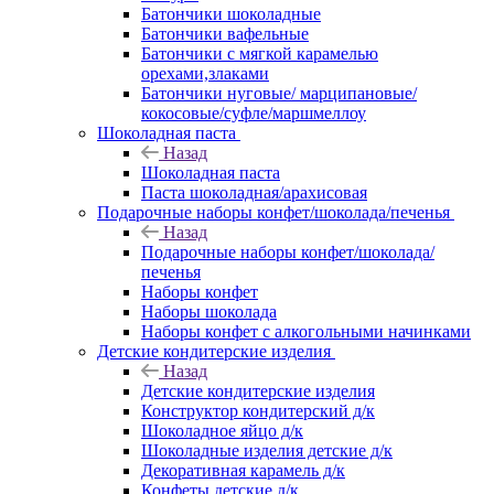
Батончики шоколадные
Батончики вафельные
Батончики с мягкой карамелью
орехами,злаками
Батончики нуговые/ марципановые/
кокосовые/суфле/маршмеллоу
Шоколадная паста
Назад
Шоколадная паста
Паста шоколадная/арахисовая
Подарочные наборы конфет/шоколада/печенья
Назад
Подарочные наборы конфет/шоколада/
печенья
Наборы конфет
Наборы шоколада
Наборы конфет с алкогольными начинками
Детские кондитерские изделия
Назад
Детские кондитерские изделия
Конструктор кондитерский д/к
Шоколадное яйцо д/к
Шоколадные изделия детские д/к
Декоративная карамель д/к
Конфеты детские д/к