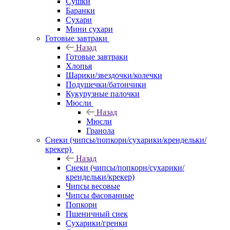
Сушки
Баранки
Сухари
Мини сухари
Готовые завтраки
Назад
Готовые завтраки
Хлопья
Шарики/звездочки/колечки
Подушечки/батончики
Кукурузные палочки
Мюсли
Назад
Мюсли
Гранола
Снеки (чипсы/попкорн/сухарики/крендельки/
крекер)
Назад
Снеки (чипсы/попкорн/сухарики/
крендельки/крекер)
Чипсы весовые
Чипсы фасованные
Попкорн
Пшеничный снек
Сухарики/гренки