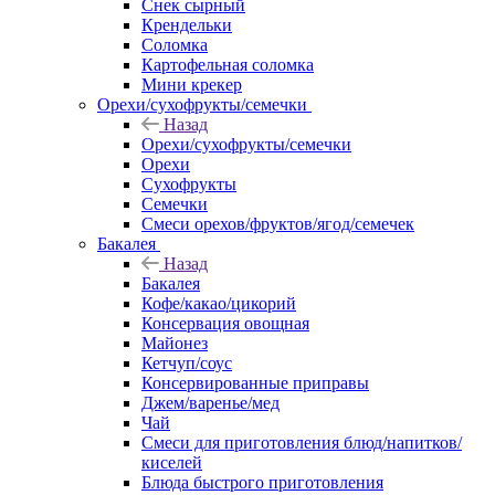
Снек сырный
Крендельки
Соломка
Картофельная соломка
Мини крекер
Орехи/сухофрукты/семечки
Назад
Орехи/сухофрукты/семечки
Орехи
Сухофрукты
Семечки
Смеси орехов/фруктов/ягод/семечек
Бакалея
Назад
Бакалея
Кофе/какао/цикорий
Консервация овощная
Майонез
Кетчуп/соус
Консервированные приправы
Джем/варенье/мед
Чай
Смеси для приготовления блюд/напитков/
киселей
Блюда быстрого приготовления