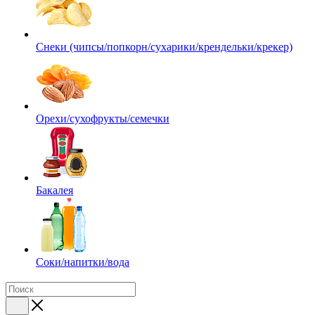
Снеки (чипсы/попкорн/сухарики/крендельки/крекер)
Орехи/сухофрукты/семечки
Бакалея
Соки/напитки/вода