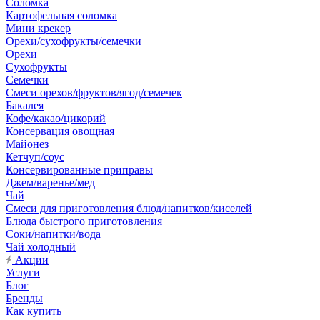
Соломка
Картофельная соломка
Мини крекер
Орехи/сухофрукты/семечки
Орехи
Сухофрукты
Семечки
Смеси орехов/фруктов/ягод/семечек
Бакалея
Кофе/какао/цикорий
Консервация овощная
Майонез
Кетчуп/соус
Консервированные приправы
Джем/варенье/мед
Чай
Смеси для приготовления блюд/напитков/киселей
Блюда быстрого приготовления
Соки/напитки/вода
Чай холодный
Акции
Услуги
Блог
Бренды
Как купить