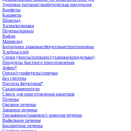
Здоровое питание/диабетическая продукция
Конфеты
Карамель
Шоколад
Халва/козинаки
Печенье/крекер
Вафли
Мармелад
Батончики злаковые/фруктовые/протеиновые
Хлебцы/хлеб
Снеки (чипсы/попкорн/сухарики/крендельки)
Продукты быстрого приготовления
Зефир*
Орехи/сухофрукты/семечки
Без глютена
Пастила фруктовая*
Сахарозаменители
Смеси для приготовления напитков
Печенье
Овсяное печенье
Заварное печенье
Грильяжное/злаковое/с кокосом печенье
Вафельное печенье
Бисквитное печенье
Сдобное печенье