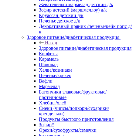
Жевательный мармелад детский д/к
Зефир детский (маршмеллоу) д/к
Круассан детский д/к
Печенье детское д/к
Декоративный пряник /печенье/кейк попс д/
к
Здоровое питание/диабетическая продукция
Назад
Здоровое питание/диабетическая продукция
Конфеты
Карамель
Шоколад
Халва/козинаки
Печенье/крекер
Вафли
Мармелад
Батончики злаковые/фруктовые/
протеиновые
Хлебцы/хлеб
Снеки (чипсы/попкорн/сухарики/
крендельки)
Продукты быстрого приготовления
Зефир*
Орехи/сухофрукты/семечки
Без глютена