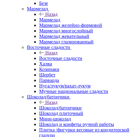
Безе
Мармелад
Назад
Мармелад
Мармелад желейно-формовой
Мармелад многослойный
Мармелад жевательный
Мармелад глазированный
Восточные сладости
Назад
Восточные сладости
Халва
Козинаки
Щербет
Парварда
Нуга/лукум/рахат-лукум
Мучные национальные сладости
Шоколад/батончики
Назад
Шоколад/батончики
Шоколад плиточный
Мини-шоколад
Шоколад и конфеты ручной работы
Плитка /фигурки весовые из кондитерской
глазури