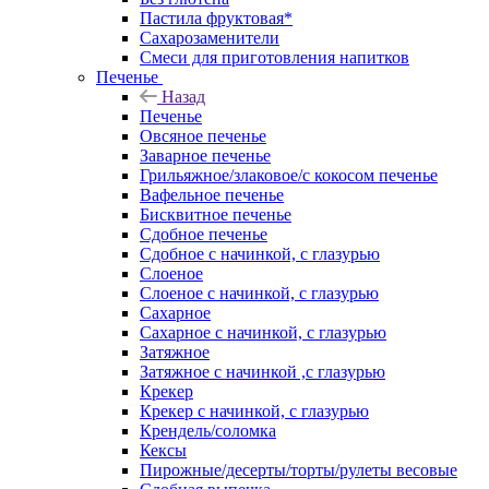
Пастила фруктовая*
Сахарозаменители
Смеси для приготовления напитков
Печенье
Назад
Печенье
Овсяное печенье
Заварное печенье
Грильяжное/злаковое/с кокосом печенье
Вафельное печенье
Бисквитное печенье
Сдобное печенье
Сдобное с начинкой, с глазурью
Слоеное
Слоеное с начинкой, с глазурью
Сахарное
Сахарное с начинкой, с глазурью
Затяжное
Затяжное с начинкой ,с глазурью
Крекер
Крекер с начинкой, с глазурью
Крендель/соломка
Кексы
Пирожные/десерты/торты/рулеты весовые