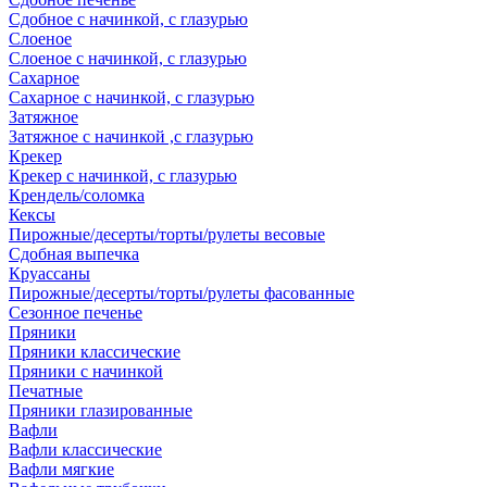
Сдобное с начинкой, с глазурью
Слоеное
Слоеное с начинкой, с глазурью
Сахарное
Сахарное с начинкой, с глазурью
Затяжное
Затяжное с начинкой ,с глазурью
Крекер
Крекер с начинкой, с глазурью
Крендель/соломка
Кексы
Пирожные/десерты/торты/рулеты весовые
Сдобная выпечка
Круассаны
Пирожные/десерты/торты/рулеты фасованные
Сезонное печенье
Пряники
Пряники классические
Пряники с начинкой
Печатные
Пряники глазированные
Вафли
Вафли классические
Вафли мягкие