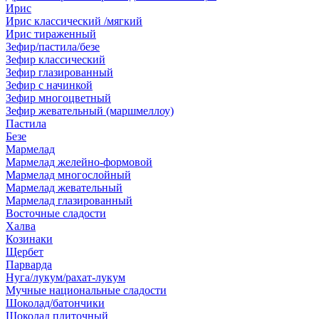
Ирис
Ирис классический /мягкий
Ирис тираженный
Зефир/пастила/безе
Зефир классический
Зефир глазированный
Зефир с начинкой
Зефир многоцветный
Зефир жевательный (маршмеллоу)
Пастила
Безе
Мармелад
Мармелад желейно-формовой
Мармелад многослойный
Мармелад жевательный
Мармелад глазированный
Восточные сладости
Халва
Козинаки
Щербет
Парварда
Нуга/лукум/рахат-лукум
Мучные национальные сладости
Шоколад/батончики
Шоколад плиточный