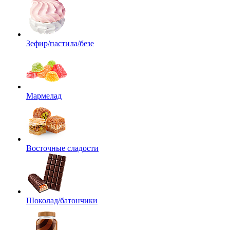
Зефир/пастила/безе
Мармелад
Восточные сладости
Шоколад/батончики