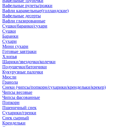
Вафельные трубочки
Вафельные рулеты/рожки
Вафли карамельные(голландские)
Вафельные десерты
Вафли глазированные
Сушки/баранки/сухари
Сушки
Баранки
Сухари
Мини сухари
Готовые завтраки
Хлопья
Шарики/звездочки/колечки
Подушечки/батончики
Кукурузные палочки
Мюсли
Гранола
Снеки (чипсы/попкорн/сухарики/крендельки/крекер)
Чипсы весовые
Чипсы фасованные
Попкорн
Пшеничный снек
Сухарики/гренки
Снек сырный
Крендельки