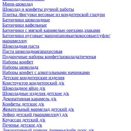
Мини-шоколад
Шоколад и конфеты ручной работы
Плитка /фигурки весовые из кондитерской глазури
Батончики шоколадные
Батончики вафельные
Батончики с мягкой карамелью орехами,злаками
Батончики нуговые/ марципановые/кокосовые/суфле/
маршмеллоу
Шоколадная паста
Паста шоколадная/арахисовая
Подарочные наборы конфет/шоколада/печенья
Наборы конфет
Наборы шоколада
Наборы конфет с алкогольными начинками
Детские кондитерские изделия
Конструктор кондитерский д/к
Шоколадное яйцо д/к
Шоколадные изделия детские д/к
Декоративная карамель д/к
Конфеты детские д/к
Жевательный мармелад детский д/к
Зефир детский (маршмеллоу) д/к
Круассан детский д/к
Печенье детское д/к
Декоративный пряник /печенье/кейк попс д/к