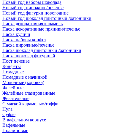
Новый год наборы шоколада
Новый год пирожное/печенье
Новый год фигурки новогодние
Новый год шоколад плиточный /батончики
Пасха декоративная карамель
Пасха декоративные пряники/печенье
Пасха куличи
Пасха наборы конфет
Пасха пирожные/печенье
Пасха шоколад плиточный /батончики
Пасха шоколад фигурный
Пост печенье
Конфеты
Помадные
Помадные с начинкой
Молочные (коровка)
Желейные
Желейные глазированные
Жевательные
С мягкой карамелью/тоффи
Нуга
Суфле
В вафельном корпусе
Вафельные
Пралиновые