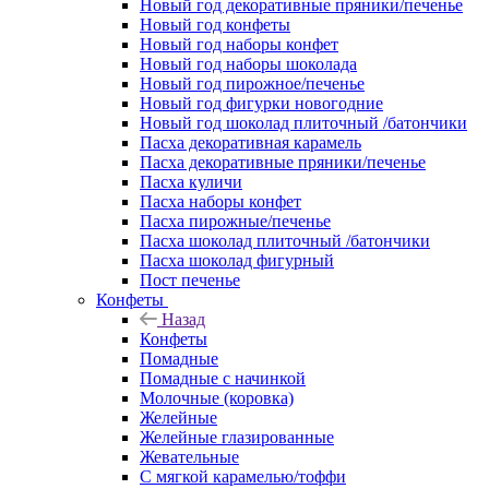
Новый год декоративные пряники/печенье
Новый год конфеты
Новый год наборы конфет
Новый год наборы шоколада
Новый год пирожное/печенье
Новый год фигурки новогодние
Новый год шоколад плиточный /батончики
Пасха декоративная карамель
Пасха декоративные пряники/печенье
Пасха куличи
Пасха наборы конфет
Пасха пирожные/печенье
Пасха шоколад плиточный /батончики
Пасха шоколад фигурный
Пост печенье
Конфеты
Назад
Конфеты
Помадные
Помадные с начинкой
Молочные (коровка)
Желейные
Желейные глазированные
Жевательные
С мягкой карамелью/тоффи