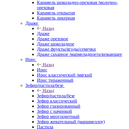
Карамель шоколадно-ореховая /молочно-
ореховая
Карамель открытая
Карамель ликерная
Драже
Назад
Драже
Драже ореховое
Драже шоколадное
Драже фрукты/ягоды/семечки
Драже сахарное /мармеладное/освежающее
Ирис
Назад
Ирис
Ирис классический /мягкий
Ирис тираженный
Зефир/пастила/безе
Назад
Зефир/пастила/безе
Зефир классический
Зефир глазированный
Зефир с начинкой
Зефир многоцветный
Зефир жевательный (маршмеллоу)
Пастила