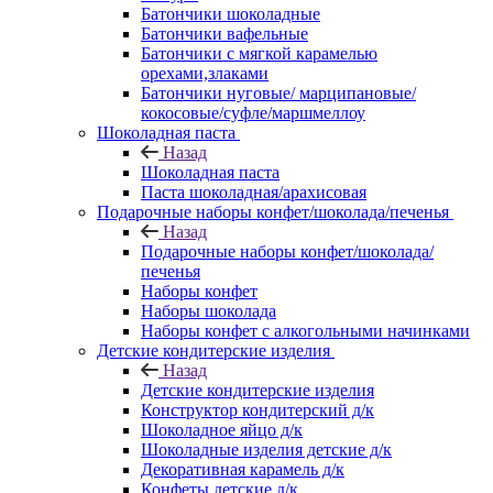
Батончики шоколадные
Батончики вафельные
Батончики с мягкой карамелью
орехами,злаками
Батончики нуговые/ марципановые/
кокосовые/суфле/маршмеллоу
Шоколадная паста
Назад
Шоколадная паста
Паста шоколадная/арахисовая
Подарочные наборы конфет/шоколада/печенья
Назад
Подарочные наборы конфет/шоколада/
печенья
Наборы конфет
Наборы шоколада
Наборы конфет с алкогольными начинками
Детские кондитерские изделия
Назад
Детские кондитерские изделия
Конструктор кондитерский д/к
Шоколадное яйцо д/к
Шоколадные изделия детские д/к
Декоративная карамель д/к
Конфеты детские д/к