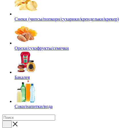
Снеки (чипсы/попкорн/сухарики/крендельки/крекер)
Орехи/сухофрукты/семечки
Бакалея
Соки/напитки/вода