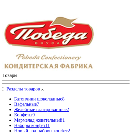
Товары
Разделы товаров
Батончики шоколадные
8
Вафельные
7
Желейные глазированные
2
Конфеты
9
Мармелад жевательный
1
Наборы конфет
11
Новый год наборы конфет
2