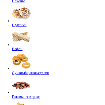
Печенье
Пряники
Вафли
Сушки/баранки/сухари
Готовые завтраки