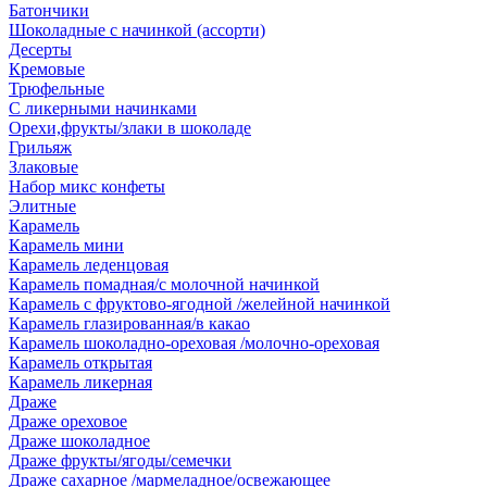
Батончики
Шоколадные с начинкой (ассорти)
Десерты
Кремовые
Трюфельные
С ликерными начинками
Орехи,фрукты/злаки в шоколаде
Грильяж
Злаковые
Набор микс конфеты
Элитные
Карамель
Карамель мини
Карамель леденцовая
Карамель помадная/с молочной начинкой
Карамель с фруктово-ягодной /желейной начинкой
Карамель глазированная/в какао
Карамель шоколадно-ореховая /молочно-ореховая
Карамель открытая
Карамель ликерная
Драже
Драже ореховое
Драже шоколадное
Драже фрукты/ягоды/семечки
Драже сахарное /мармеладное/освежающее