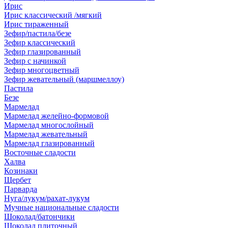
Ирис
Ирис классический /мягкий
Ирис тираженный
Зефир/пастила/безе
Зефир классический
Зефир глазированный
Зефир с начинкой
Зефир многоцветный
Зефир жевательный (маршмеллоу)
Пастила
Безе
Мармелад
Мармелад желейно-формовой
Мармелад многослойный
Мармелад жевательный
Мармелад глазированный
Восточные сладости
Халва
Козинаки
Щербет
Парварда
Нуга/лукум/рахат-лукум
Мучные национальные сладости
Шоколад/батончики
Шоколад плиточный