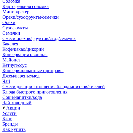
Соломка
Картофельная соломка
Мини крекер
Орехи/сухофрукты/семечки
Орехи
Сухофрукты
Семечки
Смеси орехов/фруктов/ягод/семечек
Бакалея
Кофе/какао/цикорий
Консервация овощная
Майонез
Кетчуп/соус
Консервированные приправы
Джем/варенье/мед
Чай
Смеси для приготовления блюд/напитков/киселей
Блюда быстрого приготовления
Соки/напитки/вода
Чай холодный
Акции
Услуги
Блог
Бренды
Как купить