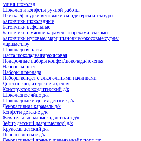
Мини-шоколад
Шоколад и конфеты ручной работы
Плитка /фигурки весовые из кондитерской глазури
Батончики шоколадные
Батончики вафельные
Батончики с мягкой карамелью орехами,злаками
Батончики нуговые/ марципановые/кокосовые/суфле/
маршмеллоу
Шоколадная паста
Паста шоколадная/арахисовая
Подарочные наборы конфет/шоколада/печенья
Наборы конфет
Наборы шоколада
Наборы конфет с алкогольными начинками
Детские кондитерские изделия
Конструктор кондитерский д/к
Шоколадное яйцо д/к
Шоколадные изделия детские д/к
Декоративная карамель д/к
Конфеты детские д/к
Жевательный мармелад детский д/к
Зефир детский (маршмеллоу) д/к
Круассан детский д/к
Печенье детское д/к
Декоративный пряник /печенье/кейк попс д/к