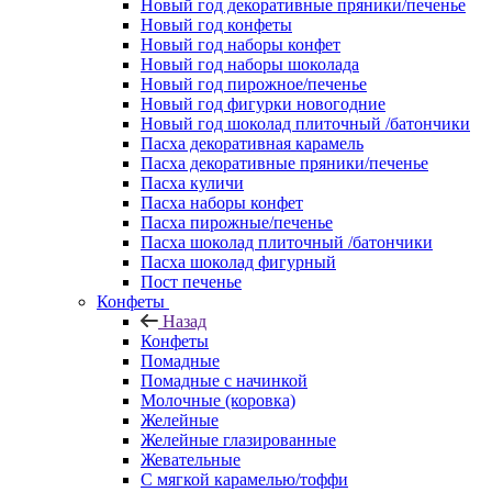
Новый год декоративные пряники/печенье
Новый год конфеты
Новый год наборы конфет
Новый год наборы шоколада
Новый год пирожное/печенье
Новый год фигурки новогодние
Новый год шоколад плиточный /батончики
Пасха декоративная карамель
Пасха декоративные пряники/печенье
Пасха куличи
Пасха наборы конфет
Пасха пирожные/печенье
Пасха шоколад плиточный /батончики
Пасха шоколад фигурный
Пост печенье
Конфеты
Назад
Конфеты
Помадные
Помадные с начинкой
Молочные (коровка)
Желейные
Желейные глазированные
Жевательные
С мягкой карамелью/тоффи