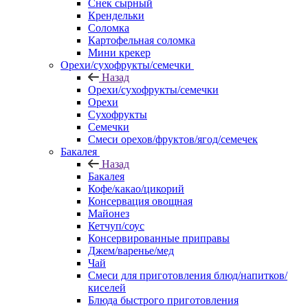
Снек сырный
Крендельки
Соломка
Картофельная соломка
Мини крекер
Орехи/сухофрукты/семечки
Назад
Орехи/сухофрукты/семечки
Орехи
Сухофрукты
Семечки
Смеси орехов/фруктов/ягод/семечек
Бакалея
Назад
Бакалея
Кофе/какао/цикорий
Консервация овощная
Майонез
Кетчуп/соус
Консервированные приправы
Джем/варенье/мед
Чай
Смеси для приготовления блюд/напитков/
киселей
Блюда быстрого приготовления