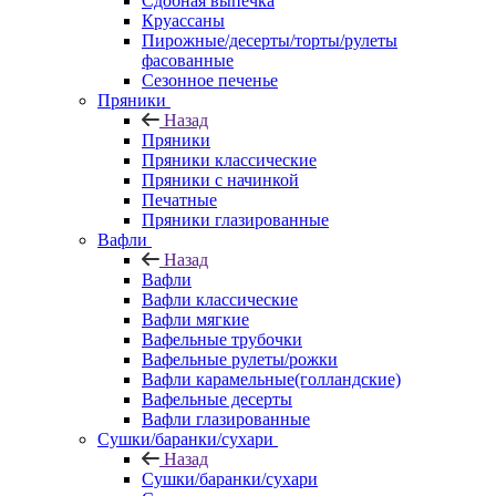
Сдобная выпечка
Круассаны
Пирожные/десерты/торты/рулеты
фасованные
Сезонное печенье
Пряники
Назад
Пряники
Пряники классические
Пряники с начинкой
Печатные
Пряники глазированные
Вафли
Назад
Вафли
Вафли классические
Вафли мягкие
Вафельные трубочки
Вафельные рулеты/рожки
Вафли карамельные(голландские)
Вафельные десерты
Вафли глазированные
Сушки/баранки/сухари
Назад
Сушки/баранки/сухари