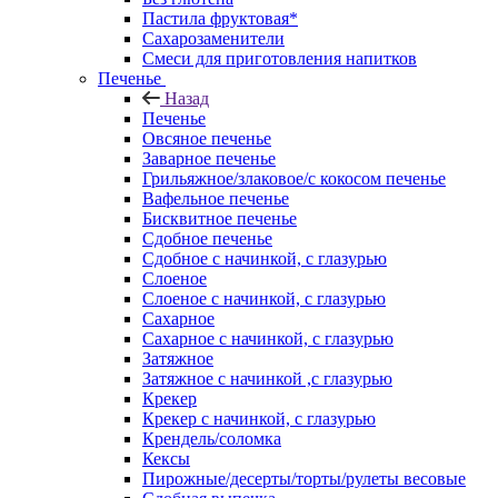
Пастила фруктовая*
Сахарозаменители
Смеси для приготовления напитков
Печенье
Назад
Печенье
Овсяное печенье
Заварное печенье
Грильяжное/злаковое/с кокосом печенье
Вафельное печенье
Бисквитное печенье
Сдобное печенье
Сдобное с начинкой, с глазурью
Слоеное
Слоеное с начинкой, с глазурью
Сахарное
Сахарное с начинкой, с глазурью
Затяжное
Затяжное с начинкой ,с глазурью
Крекер
Крекер с начинкой, с глазурью
Крендель/соломка
Кексы
Пирожные/десерты/торты/рулеты весовые