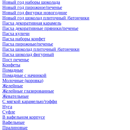
Новый год наборы шоколада
Новый год пирожное/печенье
Новый год фигурки новогодние
Новый год шоколад плиточный /батончики
Пасха декоративная карамель
Пасха декоративные пряники/печенье
Пасха куличи
Пасха наборы конфет
Пасха пирожные/печенье
Пасха шоколад плиточный /батончики
Пасха шоколад фигурный
Пост печенье
Конфеты
Помадные
Помадные с начинкой
Молочные (коровка)
Желейные
Желейные глазированные
Жевательные
С мягкой карамелью/тоффи
Нуга
Суфле
В вафельном корпусе
Вафельные
Пралиновые