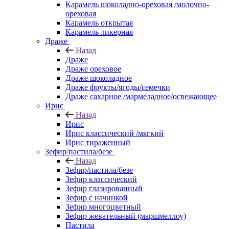
Карамель шоколадно-ореховая /молочно-
ореховая
Карамель открытая
Карамель ликерная
Драже
Назад
Драже
Драже ореховое
Драже шоколадное
Драже фрукты/ягоды/семечки
Драже сахарное /мармеладное/освежающее
Ирис
Назад
Ирис
Ирис классический /мягкий
Ирис тираженный
Зефир/пастила/безе
Назад
Зефир/пастила/безе
Зефир классический
Зефир глазированный
Зефир с начинкой
Зефир многоцветный
Зефир жевательный (маршмеллоу)
Пастила