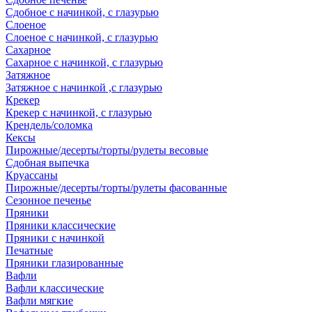
Сдобное с начинкой, с глазурью
Слоеное
Слоеное с начинкой, с глазурью
Сахарное
Сахарное с начинкой, с глазурью
Затяжное
Затяжное с начинкой ,с глазурью
Крекер
Крекер с начинкой, с глазурью
Крендель/соломка
Кексы
Пирожные/десерты/торты/рулеты весовые
Сдобная выпечка
Круассаны
Пирожные/десерты/торты/рулеты фасованные
Сезонное печенье
Пряники
Пряники классические
Пряники с начинкой
Печатные
Пряники глазированные
Вафли
Вафли классические
Вафли мягкие