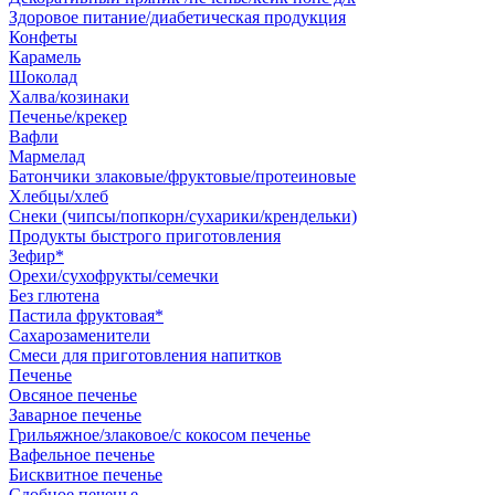
Здоровое питание/диабетическая продукция
Конфеты
Карамель
Шоколад
Халва/козинаки
Печенье/крекер
Вафли
Мармелад
Батончики злаковые/фруктовые/протеиновые
Хлебцы/хлеб
Снеки (чипсы/попкорн/сухарики/крендельки)
Продукты быстрого приготовления
Зефир*
Орехи/сухофрукты/семечки
Без глютена
Пастила фруктовая*
Сахарозаменители
Смеси для приготовления напитков
Печенье
Овсяное печенье
Заварное печенье
Грильяжное/злаковое/с кокосом печенье
Вафельное печенье
Бисквитное печенье
Сдобное печенье