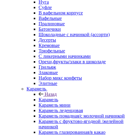
Нуга
Суфле
В вафельном корпусе
Вафельные
Пралиновые
Батончики
Шоколадные с начинкой (ассорти)
Десерты
Кремовые
Трюфельные
С ликерными начинками
Орехи,фрукты/злаки в шоколаде
Грильяж
Злаковые
Набор микс конфеты
Элитные
Карамель
Назад
Карамель
Карамель мини
Карамель леденцовая
Карамель помадная/с молочной начинкой
Карамель с фруктово-ягодной /желейной
начинкой
Карамель глазированная/в какао