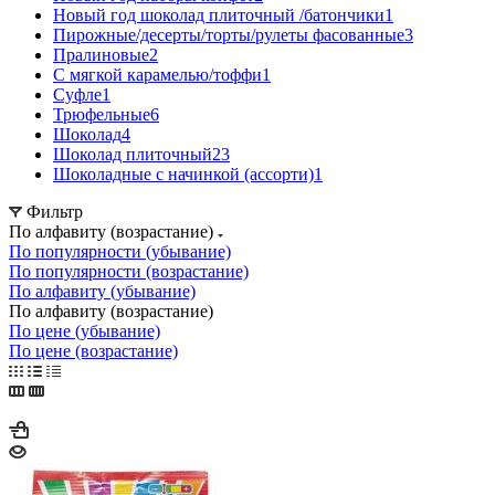
Новый год шоколад плиточный /батончики
1
Пирожные/десерты/торты/рулеты фасованные
3
Пралиновые
2
С мягкой карамелью/тоффи
1
Суфле
1
Трюфельные
6
Шоколад
4
Шоколад плиточный
23
Шоколадные с начинкой (ассорти)
1
Фильтр
По алфавиту (возрастание)
По популярности (убывание)
По популярности (возрастание)
По алфавиту (убывание)
По алфавиту (возрастание)
По цене (убывание)
По цене (возрастание)