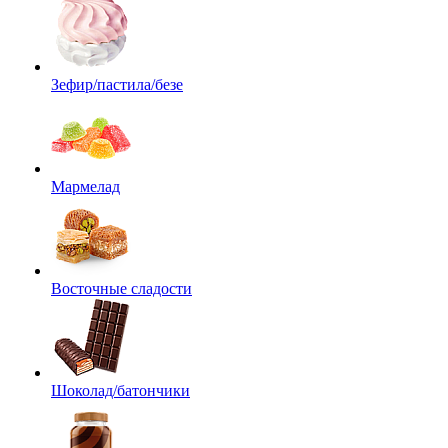
Зефир/пастила/безе
Мармелад
Восточные сладости
Шоколад/батончики