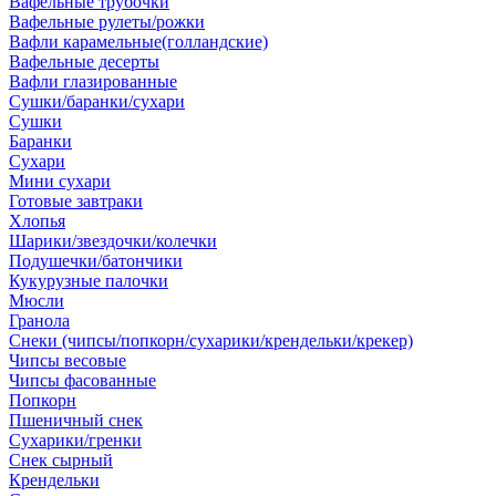
Вафельные трубочки
Вафельные рулеты/рожки
Вафли карамельные(голландские)
Вафельные десерты
Вафли глазированные
Сушки/баранки/сухари
Сушки
Баранки
Сухари
Мини сухари
Готовые завтраки
Хлопья
Шарики/звездочки/колечки
Подушечки/батончики
Кукурузные палочки
Мюсли
Гранола
Снеки (чипсы/попкорн/сухарики/крендельки/крекер)
Чипсы весовые
Чипсы фасованные
Попкорн
Пшеничный снек
Сухарики/гренки
Снек сырный
Крендельки