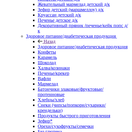
Жевательный мармелад детский д/к
Зефир детский (маршмеллоу) д/к
Круассан детский д/к
Печенье детское д/к
Декоративный пряник /печенье/кейк попс д/
к
Здоровое питание/диабетическая продукция
Назад
Здоровое питание/диабетическая продукция
Конфеты
Карамель
Шоколад
Халва/козинаки
Печенье/крекер
Вафли
Мармелад
Батончики злаковые/фруктовые/
протеиновые
Хлебцы/хлеб
Снеки (чипсы/попкорн/сухарики/
крендельки)
Продукты быстрого приготовления
Зефир*
Орехи/сухофрукты/семечки
Без глютена