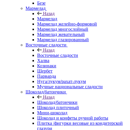
Безе
Мармелад
Назад
Мармелад
Мармелад желейно-формовой
Мармелад многослойный
Мармелад жевательный
Мармелад глазированный
Восточные сладости
Назад
Восточные сладости
Халва
Козинаки
Щербет
Парварда
Нуга/лукум/рахат-лукум
Мучные национальные сладости
Шоколад/батончики
Назад
Шоколад/батончики
Шоколад плиточный
Мини-шоколад
Шоколад и конфеты ручной работы
Плитка /фигурки весовые из кондитерской
глазури