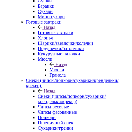
Сушки
Баранки
Сухари
Мини сухари
Готовые завтраки
Назад
Готовые завтраки
Хлопья
Шарики/звездочки/колечки
Подушечки/батончики
Кукурузные палочки
Мюсли
Назад
Мюсли
Гранола
Снеки (чипсы/попкорн/сухарики/крендельки/
крекер)
Назад
Снеки (чипсы/попкорн/сухарики/
крендельки/крекер)
Чипсы весовые
Чипсы фасованные
Попкорн
Пшеничный снек
Сухарики/гренки