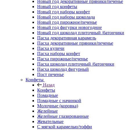
Новый год декоративные пряники/печенье
Новый год конфеты
Новый год наборы конфет
Новый год наборы шоколада
Новый год пирожное/печенье
Новый год фигурки новогодние
Новый год шоколад плиточный /батончики
Пасха декоративная карамель
Пасха декоративные пряники/печенье
Пасха куличи
Пасха наборы конфет
Пасха пирожные/печенье
Пасха шоколад плиточный /батончики
Пасха шоколад фигурный
Пост печенье
Конфеты
Назад
Конфеты
Помадные
Помадные с начинкой
Молочные (коровка)
Желейные
Желейные глазированные
Жевательные
С мягкой карамелью/тоффи