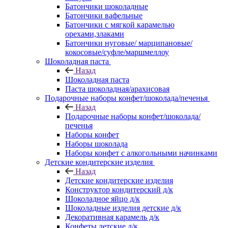
Батончики шоколадные
Батончики вафельные
Батончики с мягкой карамелью
орехами,злаками
Батончики нуговые/ марципановые/
кокосовые/суфле/маршмеллоу
Шоколадная паста
Назад
Шоколадная паста
Паста шоколадная/арахисовая
Подарочные наборы конфет/шоколада/печенья
Назад
Подарочные наборы конфет/шоколада/
печенья
Наборы конфет
Наборы шоколада
Наборы конфет с алкогольными начинками
Детские кондитерские изделия
Назад
Детские кондитерские изделия
Конструктор кондитерский д/к
Шоколадное яйцо д/к
Шоколадные изделия детские д/к
Декоративная карамель д/к
Конфеты детские д/к