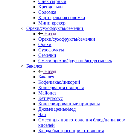
Снек сырный
Крендельки
Соломка
Картофельная соломка
Мини крекер
Орехи/сухофрукты/семечки
Назад
Орехи/сухофрукты/семечки
Орехи
Сухофрукты
Семечки
Смеси орехов/фруктов/ягод/семечек
Бакалея
Назад
Бакалея
Кофе/какао/цикорий
Консервация овощная
Майонез
Кетчуп/соус
Консервированные приправы
Джем/варенье/мед
Чай
Смеси для приготовления блюд/напитков/
киселей
Блюда быстрого приготовления