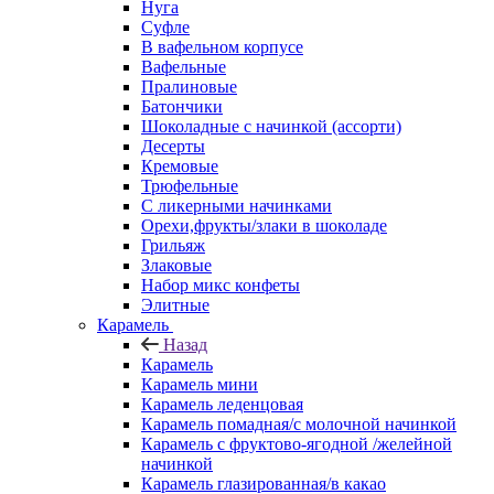
Нуга
Суфле
В вафельном корпусе
Вафельные
Пралиновые
Батончики
Шоколадные с начинкой (ассорти)
Десерты
Кремовые
Трюфельные
С ликерными начинками
Орехи,фрукты/злаки в шоколаде
Грильяж
Злаковые
Набор микс конфеты
Элитные
Карамель
Назад
Карамель
Карамель мини
Карамель леденцовая
Карамель помадная/с молочной начинкой
Карамель с фруктово-ягодной /желейной
начинкой
Карамель глазированная/в какао