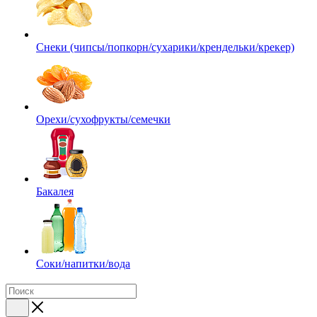
Снеки (чипсы/попкорн/сухарики/крендельки/крекер)
Орехи/сухофрукты/семечки
Бакалея
Соки/напитки/вода