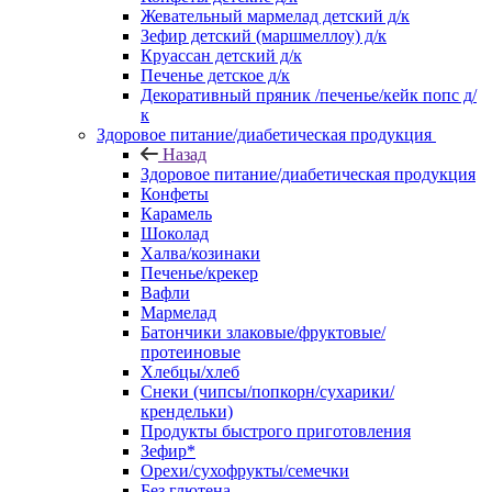
Жевательный мармелад детский д/к
Зефир детский (маршмеллоу) д/к
Круассан детский д/к
Печенье детское д/к
Декоративный пряник /печенье/кейк попс д/
к
Здоровое питание/диабетическая продукция
Назад
Здоровое питание/диабетическая продукция
Конфеты
Карамель
Шоколад
Халва/козинаки
Печенье/крекер
Вафли
Мармелад
Батончики злаковые/фруктовые/
протеиновые
Хлебцы/хлеб
Снеки (чипсы/попкорн/сухарики/
крендельки)
Продукты быстрого приготовления
Зефир*
Орехи/сухофрукты/семечки
Без глютена