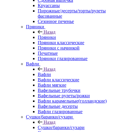
Сдобная выпечка
Круассаны
Пирожные/десерты/торты/рулеты
фасованные
Сезонное печенье
Пряники
Назад
Пряники
Пряники классические
Пряники с начинкой
Печатные
Пряники глазированные
Вафли
Назад
Вафли
Вафли классические
Вафли мягкие
Вафельные трубочки
Вафельные рулеты/рожки
Вафли карамельные(голландские)
Вафельные десерты
Вафли глазированные
Сушки/баранки/сухари
Назад
Сушки/баранки/сухари