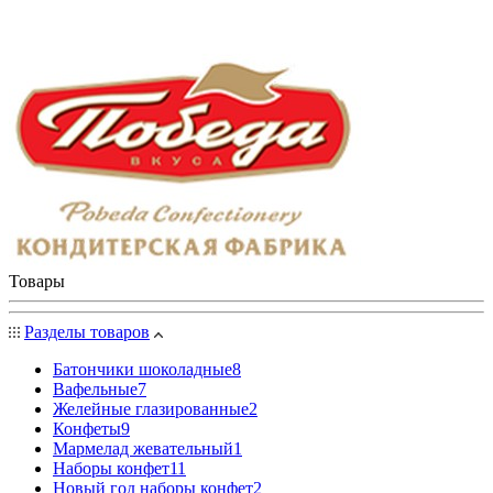
Товары
Разделы товаров
Батончики шоколадные
8
Вафельные
7
Желейные глазированные
2
Конфеты
9
Мармелад жевательный
1
Наборы конфет
11
Новый год наборы конфет
2