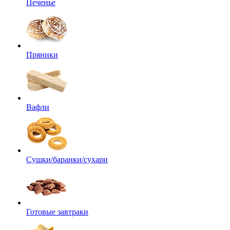
Печенье
Пряники
Вафли
Сушки/баранки/сухари
Готовые завтраки