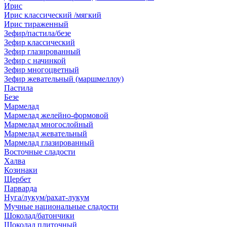
Ирис
Ирис классический /мягкий
Ирис тираженный
Зефир/пастила/безе
Зефир классический
Зефир глазированный
Зефир с начинкой
Зефир многоцветный
Зефир жевательный (маршмеллоу)
Пастила
Безе
Мармелад
Мармелад желейно-формовой
Мармелад многослойный
Мармелад жевательный
Мармелад глазированный
Восточные сладости
Халва
Козинаки
Щербет
Парварда
Нуга/лукум/рахат-лукум
Мучные национальные сладости
Шоколад/батончики
Шоколад плиточный