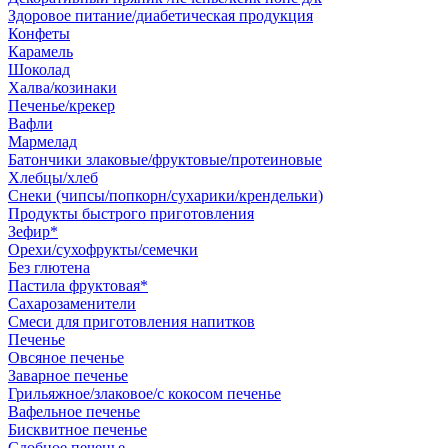
Здоровое питание/диабетическая продукция
Конфеты
Карамель
Шоколад
Халва/козинаки
Печенье/крекер
Вафли
Мармелад
Батончики злаковые/фруктовые/протеиновые
Хлебцы/хлеб
Снеки (чипсы/попкорн/сухарики/крендельки)
Продукты быстрого приготовления
Зефир*
Орехи/сухофрукты/семечки
Без глютена
Пастила фруктовая*
Сахарозаменители
Смеси для приготовления напитков
Печенье
Овсяное печенье
Заварное печенье
Грильяжное/злаковое/с кокосом печенье
Вафельное печенье
Бисквитное печенье
Сдобное печенье