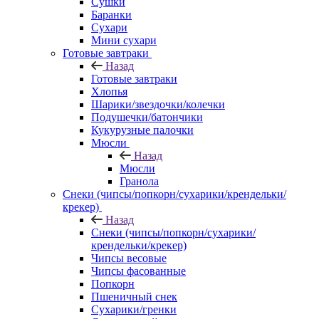
Сушки
Баранки
Сухари
Мини сухари
Готовые завтраки
Назад
Готовые завтраки
Хлопья
Шарики/звездочки/колечки
Подушечки/батончики
Кукурузные палочки
Мюсли
Назад
Мюсли
Гранола
Снеки (чипсы/попкорн/сухарики/крендельки/
крекер)
Назад
Снеки (чипсы/попкорн/сухарики/
крендельки/крекер)
Чипсы весовые
Чипсы фасованные
Попкорн
Пшеничный снек
Сухарики/гренки