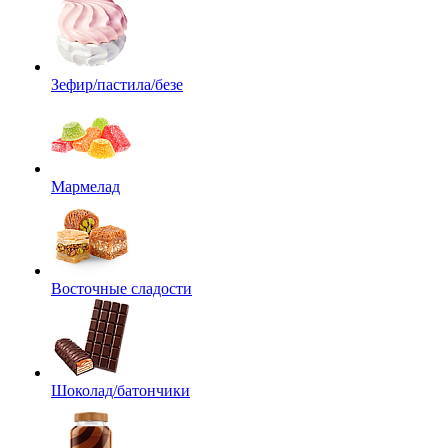
Зефир/пастила/безе
Мармелад
Восточные сладости
Шоколад/батончики