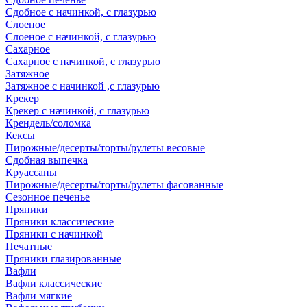
Сдобное с начинкой, с глазурью
Слоеное
Слоеное с начинкой, с глазурью
Сахарное
Сахарное с начинкой, с глазурью
Затяжное
Затяжное с начинкой ,с глазурью
Крекер
Крекер с начинкой, с глазурью
Крендель/соломка
Кексы
Пирожные/десерты/торты/рулеты весовые
Сдобная выпечка
Круассаны
Пирожные/десерты/торты/рулеты фасованные
Сезонное печенье
Пряники
Пряники классические
Пряники с начинкой
Печатные
Пряники глазированные
Вафли
Вафли классические
Вафли мягкие