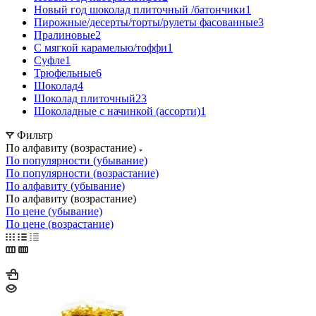
Новый год шоколад плиточный /батончики
1
Пирожные/десерты/торты/рулеты фасованные
3
Пралиновые
2
С мягкой карамелью/тоффи
1
Суфле
1
Трюфельные
6
Шоколад
4
Шоколад плиточный
23
Шоколадные с начинкой (ассорти)
1
Фильтр
По алфавиту (возрастание)
По популярности (убывание)
По популярности (возрастание)
По алфавиту (убывание)
По алфавиту (возрастание)
По цене (убывание)
По цене (возрастание)