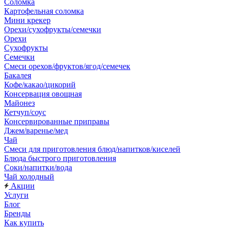
Соломка
Картофельная соломка
Мини крекер
Орехи/сухофрукты/семечки
Орехи
Сухофрукты
Семечки
Смеси орехов/фруктов/ягод/семечек
Бакалея
Кофе/какао/цикорий
Консервация овощная
Майонез
Кетчуп/соус
Консервированные приправы
Джем/варенье/мед
Чай
Смеси для приготовления блюд/напитков/киселей
Блюда быстрого приготовления
Соки/напитки/вода
Чай холодный
Акции
Услуги
Блог
Бренды
Как купить