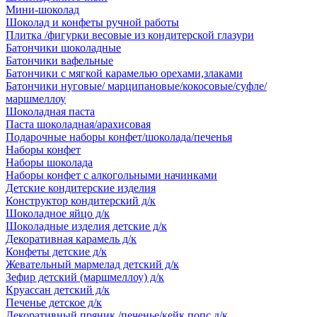
Мини-шоколад
Шоколад и конфеты ручной работы
Плитка /фигурки весовые из кондитерской глазури
Батончики шоколадные
Батончики вафельные
Батончики с мягкой карамелью орехами,злаками
Батончики нуговые/ марципановые/кокосовые/суфле/
маршмеллоу
Шоколадная паста
Паста шоколадная/арахисовая
Подарочные наборы конфет/шоколада/печенья
Наборы конфет
Наборы шоколада
Наборы конфет с алкогольными начинками
Детские кондитерские изделия
Конструктор кондитерский д/к
Шоколадное яйцо д/к
Шоколадные изделия детские д/к
Декоративная карамель д/к
Конфеты детские д/к
Жевательный мармелад детский д/к
Зефир детский (маршмеллоу) д/к
Круассан детский д/к
Печенье детское д/к
Декоративный пряник /печенье/кейк попс д/к