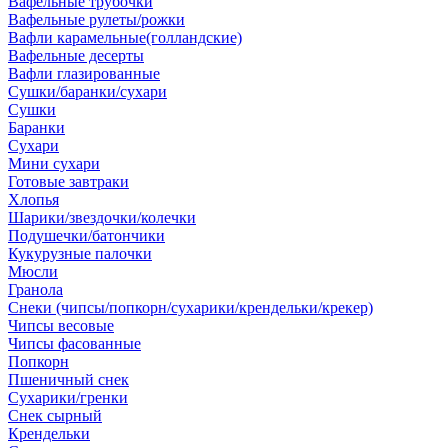
Вафельные трубочки
Вафельные рулеты/рожки
Вафли карамельные(голландские)
Вафельные десерты
Вафли глазированные
Сушки/баранки/сухари
Сушки
Баранки
Сухари
Мини сухари
Готовые завтраки
Хлопья
Шарики/звездочки/колечки
Подушечки/батончики
Кукурузные палочки
Мюсли
Гранола
Снеки (чипсы/попкорн/сухарики/крендельки/крекер)
Чипсы весовые
Чипсы фасованные
Попкорн
Пшеничный снек
Сухарики/гренки
Снек сырный
Крендельки