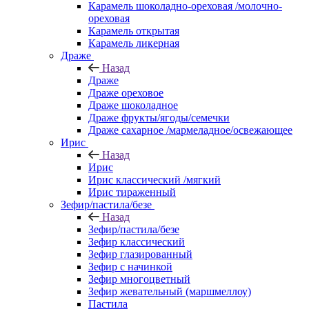
Карамель шоколадно-ореховая /молочно-
ореховая
Карамель открытая
Карамель ликерная
Драже
Назад
Драже
Драже ореховое
Драже шоколадное
Драже фрукты/ягоды/семечки
Драже сахарное /мармеладное/освежающее
Ирис
Назад
Ирис
Ирис классический /мягкий
Ирис тираженный
Зефир/пастила/безе
Назад
Зефир/пастила/безе
Зефир классический
Зефир глазированный
Зефир с начинкой
Зефир многоцветный
Зефир жевательный (маршмеллоу)
Пастила