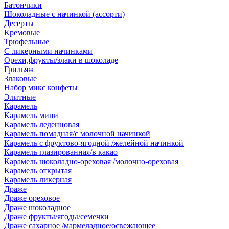
Батончики
Шоколадные с начинкой (ассорти)
Десерты
Кремовые
Трюфельные
С ликерными начинками
Орехи,фрукты/злаки в шоколаде
Грильяж
Злаковые
Набор микс конфеты
Элитные
Карамель
Карамель мини
Карамель леденцовая
Карамель помадная/с молочной начинкой
Карамель с фруктово-ягодной /желейной начинкой
Карамель глазированная/в какао
Карамель шоколадно-ореховая /молочно-ореховая
Карамель открытая
Карамель ликерная
Драже
Драже ореховое
Драже шоколадное
Драже фрукты/ягоды/семечки
Драже сахарное /мармеладное/освежающее