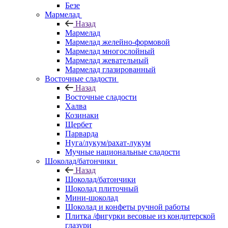
Безе
Мармелад
Назад
Мармелад
Мармелад желейно-формовой
Мармелад многослойный
Мармелад жевательный
Мармелад глазированный
Восточные сладости
Назад
Восточные сладости
Халва
Козинаки
Щербет
Парварда
Нуга/лукум/рахат-лукум
Мучные национальные сладости
Шоколад/батончики
Назад
Шоколад/батончики
Шоколад плиточный
Мини-шоколад
Шоколад и конфеты ручной работы
Плитка /фигурки весовые из кондитерской
глазури