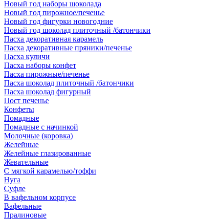
Новый год наборы шоколада
Новый год пирожное/печенье
Новый год фигурки новогодние
Новый год шоколад плиточный /батончики
Пасха декоративная карамель
Пасха декоративные пряники/печенье
Пасха куличи
Пасха наборы конфет
Пасха пирожные/печенье
Пасха шоколад плиточный /батончики
Пасха шоколад фигурный
Пост печенье
Конфеты
Помадные
Помадные с начинкой
Молочные (коровка)
Желейные
Желейные глазированные
Жевательные
С мягкой карамелью/тоффи
Нуга
Суфле
В вафельном корпусе
Вафельные
Пралиновые