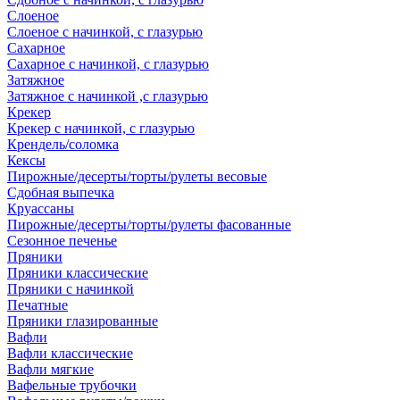
Слоеное
Слоеное с начинкой, с глазурью
Сахарное
Сахарное с начинкой, с глазурью
Затяжное
Затяжное с начинкой ,с глазурью
Крекер
Крекер с начинкой, с глазурью
Крендель/соломка
Кексы
Пирожные/десерты/торты/рулеты весовые
Сдобная выпечка
Круассаны
Пирожные/десерты/торты/рулеты фасованные
Сезонное печенье
Пряники
Пряники классические
Пряники с начинкой
Печатные
Пряники глазированные
Вафли
Вафли классические
Вафли мягкие
Вафельные трубочки