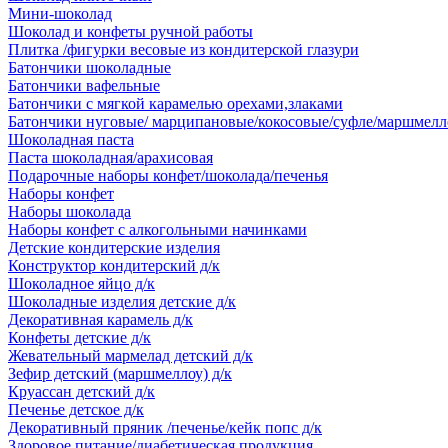
Мини-шоколад
Шоколад и конфеты ручной работы
Плитка /фигурки весовые из кондитерской глазури
Батончики шоколадные
Батончики вафельные
Батончики с мягкой карамелью орехами,злаками
Батончики нуговые/ марципановые/кокосовые/суфле/маршмелл
Шоколадная паста
Паста шоколадная/арахисовая
Подарочные наборы конфет/шоколада/печенья
Наборы конфет
Наборы шоколада
Наборы конфет с алкогольными начинками
Детские кондитерские изделия
Конструктор кондитерский д/к
Шоколадное яйцо д/к
Шоколадные изделия детские д/к
Декоративная карамель д/к
Конфеты детские д/к
Жевательный мармелад детский д/к
Зефир детский (маршмеллоу) д/к
Круассан детский д/к
Печенье детское д/к
Декоративный пряник /печенье/кейк попс д/к
Здоровое питание/диабетическая продукция