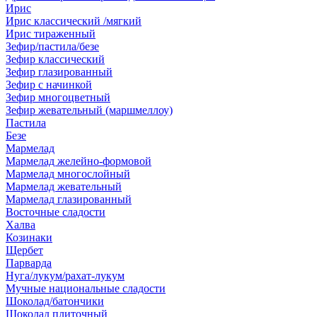
Ирис
Ирис классический /мягкий
Ирис тираженный
Зефир/пастила/безе
Зефир классический
Зефир глазированный
Зефир с начинкой
Зефир многоцветный
Зефир жевательный (маршмеллоу)
Пастила
Безе
Мармелад
Мармелад желейно-формовой
Мармелад многослойный
Мармелад жевательный
Мармелад глазированный
Восточные сладости
Халва
Козинаки
Щербет
Парварда
Нуга/лукум/рахат-лукум
Мучные национальные сладости
Шоколад/батончики
Шоколад плиточный