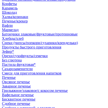
Конфеты
Карамель
Шоколад
Халва/козинаки
Печенье/крекер
Вафли
Мармелад
Батончики злаковые/фруктовые/протеиновые
Хлебцы/хлеб
Снеки (чипсы/попкорн/сухарики/крендельки)
Продукты быстрого приготовления
Зефир*
Орехи/сухофрукты/семечки
Без глютена
Пастила фруктовая*
Сахарозаменители
Смеси для приготовления напитков
Печенье
Овсяное печенье
Заварное печенье
Грильяжное/злаковое/с кокосом печенье
Вафельное печенье
Бисквитное печенье
Сдобное печенье
Сдобное с начинкой, с глазурью