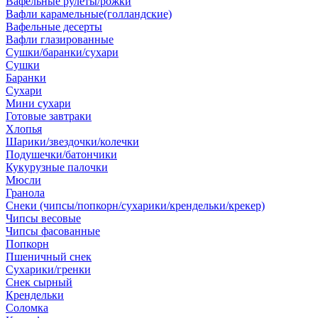
Вафельные рулеты/рожки
Вафли карамельные(голландские)
Вафельные десерты
Вафли глазированные
Сушки/баранки/сухари
Сушки
Баранки
Сухари
Мини сухари
Готовые завтраки
Хлопья
Шарики/звездочки/колечки
Подушечки/батончики
Кукурузные палочки
Мюсли
Гранола
Снеки (чипсы/попкорн/сухарики/крендельки/крекер)
Чипсы весовые
Чипсы фасованные
Попкорн
Пшеничный снек
Сухарики/гренки
Снек сырный
Крендельки
Соломка