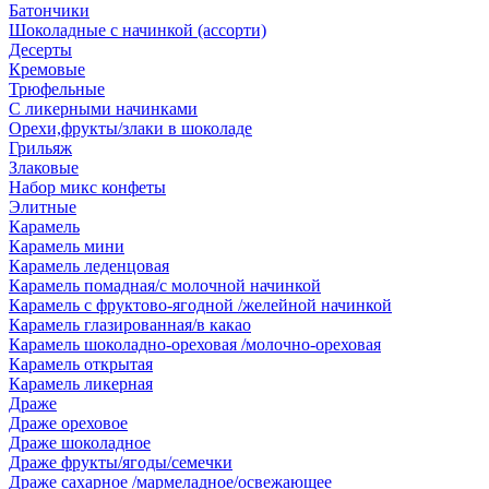
Батончики
Шоколадные с начинкой (ассорти)
Десерты
Кремовые
Трюфельные
С ликерными начинками
Орехи,фрукты/злаки в шоколаде
Грильяж
Злаковые
Набор микс конфеты
Элитные
Карамель
Карамель мини
Карамель леденцовая
Карамель помадная/с молочной начинкой
Карамель с фруктово-ягодной /желейной начинкой
Карамель глазированная/в какао
Карамель шоколадно-ореховая /молочно-ореховая
Карамель открытая
Карамель ликерная
Драже
Драже ореховое
Драже шоколадное
Драже фрукты/ягоды/семечки
Драже сахарное /мармеладное/освежающее