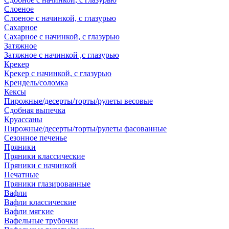
Слоеное
Слоеное с начинкой, с глазурью
Сахарное
Сахарное с начинкой, с глазурью
Затяжное
Затяжное с начинкой ,с глазурью
Крекер
Крекер с начинкой, с глазурью
Крендель/соломка
Кексы
Пирожные/десерты/торты/рулеты весовые
Сдобная выпечка
Круассаны
Пирожные/десерты/торты/рулеты фасованные
Сезонное печенье
Пряники
Пряники классические
Пряники с начинкой
Печатные
Пряники глазированные
Вафли
Вафли классические
Вафли мягкие
Вафельные трубочки