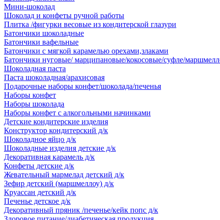
Мини-шоколад
Шоколад и конфеты ручной работы
Плитка /фигурки весовые из кондитерской глазури
Батончики шоколадные
Батончики вафельные
Батончики с мягкой карамелью орехами,злаками
Батончики нуговые/ марципановые/кокосовые/суфле/маршмелл
Шоколадная паста
Паста шоколадная/арахисовая
Подарочные наборы конфет/шоколада/печенья
Наборы конфет
Наборы шоколада
Наборы конфет с алкогольными начинками
Детские кондитерские изделия
Конструктор кондитерский д/к
Шоколадное яйцо д/к
Шоколадные изделия детские д/к
Декоративная карамель д/к
Конфеты детские д/к
Жевательный мармелад детский д/к
Зефир детский (маршмеллоу) д/к
Круассан детский д/к
Печенье детское д/к
Декоративный пряник /печенье/кейк попс д/к
Здоровое питание/диабетическая продукция