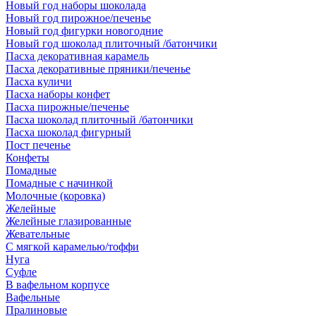
Новый год наборы шоколада
Новый год пирожное/печенье
Новый год фигурки новогодние
Новый год шоколад плиточный /батончики
Пасха декоративная карамель
Пасха декоративные пряники/печенье
Пасха куличи
Пасха наборы конфет
Пасха пирожные/печенье
Пасха шоколад плиточный /батончики
Пасха шоколад фигурный
Пост печенье
Конфеты
Помадные
Помадные с начинкой
Молочные (коровка)
Желейные
Желейные глазированные
Жевательные
С мягкой карамелью/тоффи
Нуга
Суфле
В вафельном корпусе
Вафельные
Пралиновые