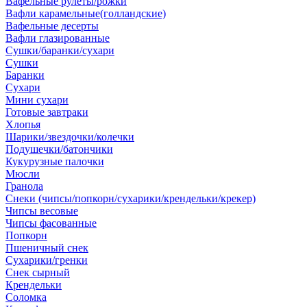
Вафельные рулеты/рожки
Вафли карамельные(голландские)
Вафельные десерты
Вафли глазированные
Сушки/баранки/сухари
Сушки
Баранки
Сухари
Мини сухари
Готовые завтраки
Хлопья
Шарики/звездочки/колечки
Подушечки/батончики
Кукурузные палочки
Мюсли
Гранола
Снеки (чипсы/попкорн/сухарики/крендельки/крекер)
Чипсы весовые
Чипсы фасованные
Попкорн
Пшеничный снек
Сухарики/гренки
Снек сырный
Крендельки
Соломка