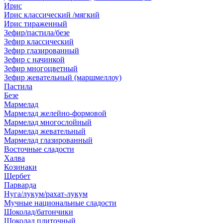
Ирис
Ирис классический /мягкий
Ирис тираженный
Зефир/пастила/безе
Зефир классический
Зефир глазированный
Зефир с начинкой
Зефир многоцветный
Зефир жевательный (маршмеллоу)
Пастила
Безе
Мармелад
Мармелад желейно-формовой
Мармелад многослойный
Мармелад жевательный
Мармелад глазированный
Восточные сладости
Халва
Козинаки
Щербет
Парварда
Нуга/лукум/рахат-лукум
Мучные национальные сладости
Шоколад/батончики
Шоколад плиточный