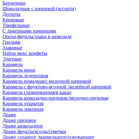
Батончики
Шоколадные с начинкой (ассорти)
Десерты
Кремовые
Трюфельные
С ликерными начинками
Орехи,фрукты/злаки в шоколаде
Грильяж
Злаковые
Набор микс конфеты
Элитные
Карамель
Карамель мини
Карамель леденцовая
Карамель помадная/с молочной начинкой
Карамель с фруктово-ягодной /желейной начинкой
Карамель глазированная/в какао
Карамель шоколадно-ореховая /молочно-ореховая
Карамель открытая
Карамель ликерная
Драже
Драже ореховое
Драже шоколадное
Драже фрукты/ягоды/семечки
Драже сахарное /мармеладное/освежающее