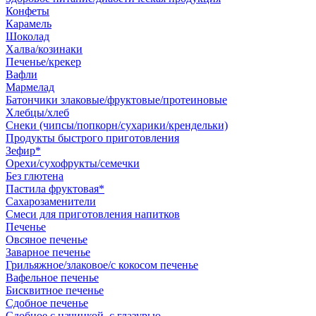
Конфеты
Карамель
Шоколад
Халва/козинаки
Печенье/крекер
Вафли
Мармелад
Батончики злаковые/фруктовые/протеиновые
Хлебцы/хлеб
Снеки (чипсы/попкорн/сухарики/крендельки)
Продукты быстрого приготовления
Зефир*
Орехи/сухофрукты/семечки
Без глютена
Пастила фруктовая*
Сахарозаменители
Смеси для приготовления напитков
Печенье
Овсяное печенье
Заварное печенье
Грильяжное/злаковое/с кокосом печенье
Вафельное печенье
Бисквитное печенье
Сдобное печенье
Сдобное с начинкой, с глазурью