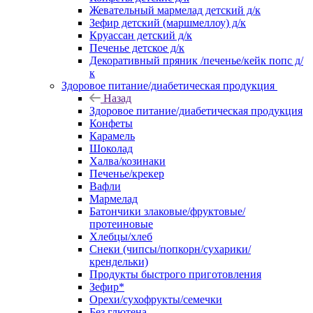
Жевательный мармелад детский д/к
Зефир детский (маршмеллоу) д/к
Круассан детский д/к
Печенье детское д/к
Декоративный пряник /печенье/кейк попс д/
к
Здоровое питание/диабетическая продукция
Назад
Здоровое питание/диабетическая продукция
Конфеты
Карамель
Шоколад
Халва/козинаки
Печенье/крекер
Вафли
Мармелад
Батончики злаковые/фруктовые/
протеиновые
Хлебцы/хлеб
Снеки (чипсы/попкорн/сухарики/
крендельки)
Продукты быстрого приготовления
Зефир*
Орехи/сухофрукты/семечки
Без глютена