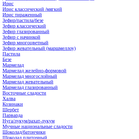
Ирис
Ирис классический /мягкий
Ирис тираженный
Зефир/пастила/безе
Зефир классический
Зефир глазированный
Зефир с начинкой
Зефир многоцветный
Зефир жевательный (маршмеллоу)
Пастила
Безе
Мармелад
Мармелад желейно-формовой
Мармелад многослойный
Мармелад жевательный
Мармелад глазированный
Восточные сладости
Халва
Козинаки
Щербет
Парварда
Нуга/лукум/рахат-лукум
Мучные национальные сладости
Шоколад/батончики
Шоколад плиточный