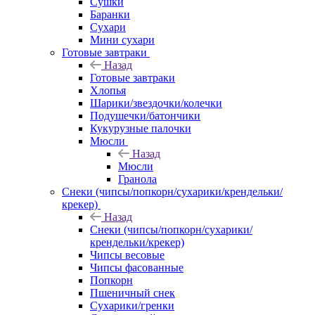
Сушки
Баранки
Сухари
Мини сухари
Готовые завтраки
Назад
Готовые завтраки
Хлопья
Шарики/звездочки/колечки
Подушечки/батончики
Кукурузные палочки
Мюсли
Назад
Мюсли
Гранола
Снеки (чипсы/попкорн/сухарики/крендельки/
крекер)
Назад
Снеки (чипсы/попкорн/сухарики/
крендельки/крекер)
Чипсы весовые
Чипсы фасованные
Попкорн
Пшеничный снек
Сухарики/гренки