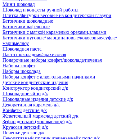
Мини-шоколад
Шоколад и конфеты ручной работы
Плитка /фигурки весовые из кондитерской глазури
Батончики шоколадные
Батончики вафельные
Батончики с мягкой карамелью орехами,злаками
Батончики нуговые/ марципановые/кокосовые/суфле/
маршмеллоу
Шоколадная паста
Паста шоколадная/арахисовая
Подарочные наборы конфет/шоколада/печенья
Наборы конфет
Наборы шоколада
Наборы конфет с алкогольными начинками
Детские кондитерские изделия
Конструктор кондитерский д/к
Шоколадное яйцо д/к
Шоколадные изделия детские д/к
Декоративная карамель д/к
Конфеты детские д/к
Жевательный мармелад детский д/к
Зефир детский (маршмеллоу) д/к
Круассан детский д/к
Печенье детское д/к
Декоративный пряник /печенье/кейк попс д/к