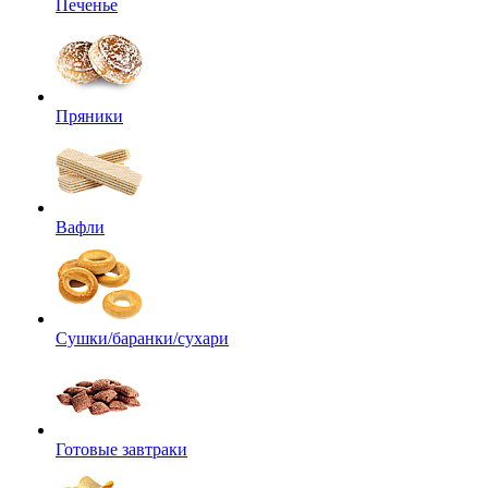
Печенье
Пряники
Вафли
Сушки/баранки/сухари
Готовые завтраки