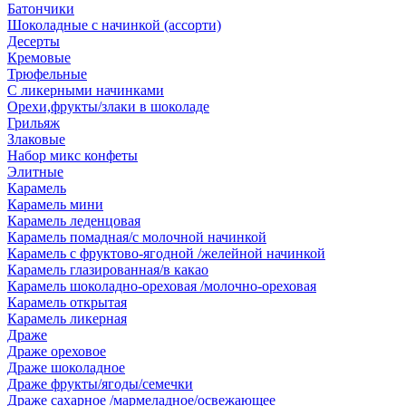
Батончики
Шоколадные с начинкой (ассорти)
Десерты
Кремовые
Трюфельные
С ликерными начинками
Орехи,фрукты/злаки в шоколаде
Грильяж
Злаковые
Набор микс конфеты
Элитные
Карамель
Карамель мини
Карамель леденцовая
Карамель помадная/с молочной начинкой
Карамель с фруктово-ягодной /желейной начинкой
Карамель глазированная/в какао
Карамель шоколадно-ореховая /молочно-ореховая
Карамель открытая
Карамель ликерная
Драже
Драже ореховое
Драже шоколадное
Драже фрукты/ягоды/семечки
Драже сахарное /мармеладное/освежающее