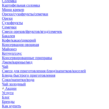
Соломка
Картофельная соломка
Мини крекер
Орехи/сухофрукты/семечки
Орехи
Сухофрукты
Семечки
Смеси орехов/фруктов/ягод/семечек
Бакалея
Кофе/какао/цикорий
Консервация овощная
Майонез
Кетчуп/соус
Консервированные приправы
Джем/варенье/мед
Чай
Смеси для приготовления блюд/напитков/киселей
Блюда быстрого приготовления
Соки/напитки/вода
Чай холодный
Акции
Услуги
Блог
Бренды
Как купить