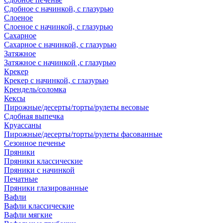
Сдобное с начинкой, с глазурью
Слоеное
Слоеное с начинкой, с глазурью
Сахарное
Сахарное с начинкой, с глазурью
Затяжное
Затяжное с начинкой ,с глазурью
Крекер
Крекер с начинкой, с глазурью
Крендель/соломка
Кексы
Пирожные/десерты/торты/рулеты весовые
Сдобная выпечка
Круассаны
Пирожные/десерты/торты/рулеты фасованные
Сезонное печенье
Пряники
Пряники классические
Пряники с начинкой
Печатные
Пряники глазированные
Вафли
Вафли классические
Вафли мягкие