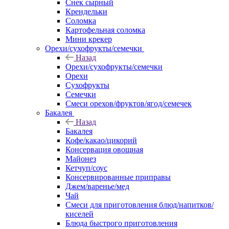
Снек сырный
Крендельки
Соломка
Картофельная соломка
Мини крекер
Орехи/сухофрукты/семечки
Назад
Орехи/сухофрукты/семечки
Орехи
Сухофрукты
Семечки
Смеси орехов/фруктов/ягод/семечек
Бакалея
Назад
Бакалея
Кофе/какао/цикорий
Консервация овощная
Майонез
Кетчуп/соус
Консервированные приправы
Джем/варенье/мед
Чай
Смеси для приготовления блюд/напитков/
киселей
Блюда быстрого приготовления