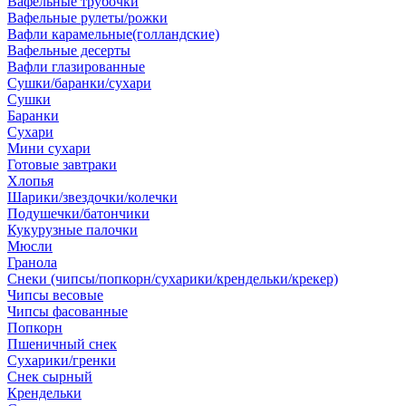
Вафельные трубочки
Вафельные рулеты/рожки
Вафли карамельные(голландские)
Вафельные десерты
Вафли глазированные
Сушки/баранки/сухари
Сушки
Баранки
Сухари
Мини сухари
Готовые завтраки
Хлопья
Шарики/звездочки/колечки
Подушечки/батончики
Кукурузные палочки
Мюсли
Гранола
Снеки (чипсы/попкорн/сухарики/крендельки/крекер)
Чипсы весовые
Чипсы фасованные
Попкорн
Пшеничный снек
Сухарики/гренки
Снек сырный
Крендельки