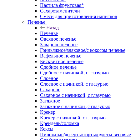
Пастила фруктовая*
Сахарозаменители
Смеси для приготовления напитков
Печенье
Назад
Печенье
Овсяное печенье
Заварное печенье
Грильяжное/злаковое/с кокосом печенье
Вафельное печенье
Бисквитное печенье
Сдобное печенье
Сдобное с начинкой, с глазурью
Слоеное
Слоеное с начинкой, с глазурью
Сахарное
Сахарное с начинкой, с глазурью
Затяжное
Затяжное с начинкой ,с глазурью
Крекер
Крекер с начинкой, с глазурью
Крендель/соломка
Кексы
Пирожные/десерты/торты/рулеты весовые