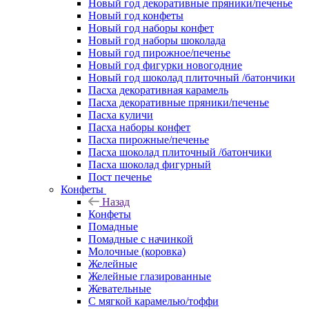
Новый год декоративные пряники/печенье
Новый год конфеты
Новый год наборы конфет
Новый год наборы шоколада
Новый год пирожное/печенье
Новый год фигурки новогодние
Новый год шоколад плиточный /батончики
Пасха декоративная карамель
Пасха декоративные пряники/печенье
Пасха куличи
Пасха наборы конфет
Пасха пирожные/печенье
Пасха шоколад плиточный /батончики
Пасха шоколад фигурный
Пост печенье
Конфеты
Назад
Конфеты
Помадные
Помадные с начинкой
Молочные (коровка)
Желейные
Желейные глазированные
Жевательные
С мягкой карамелью/тоффи