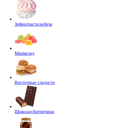
Зефир/пастила/безе
Мармелад
Восточные сладости
Шоколад/батончики