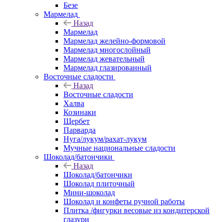
Безе
Мармелад
Назад
Мармелад
Мармелад желейно-формовой
Мармелад многослойный
Мармелад жевательный
Мармелад глазированный
Восточные сладости
Назад
Восточные сладости
Халва
Козинаки
Щербет
Парварда
Нуга/лукум/рахат-лукум
Мучные национальные сладости
Шоколад/батончики
Назад
Шоколад/батончики
Шоколад плиточный
Мини-шоколад
Шоколад и конфеты ручной работы
Плитка /фигурки весовые из кондитерской
глазури