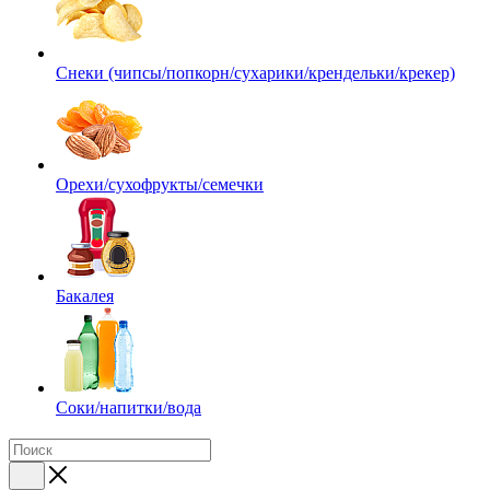
Снеки (чипсы/попкорн/сухарики/крендельки/крекер)
Орехи/сухофрукты/семечки
Бакалея
Соки/напитки/вода