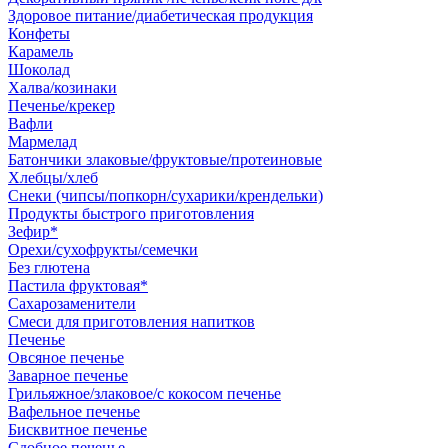
Здоровое питание/диабетическая продукция
Конфеты
Карамель
Шоколад
Халва/козинаки
Печенье/крекер
Вафли
Мармелад
Батончики злаковые/фруктовые/протеиновые
Хлебцы/хлеб
Снеки (чипсы/попкорн/сухарики/крендельки)
Продукты быстрого приготовления
Зефир*
Орехи/сухофрукты/семечки
Без глютена
Пастила фруктовая*
Сахарозаменители
Смеси для приготовления напитков
Печенье
Овсяное печенье
Заварное печенье
Грильяжное/злаковое/с кокосом печенье
Вафельное печенье
Бисквитное печенье
Сдобное печенье