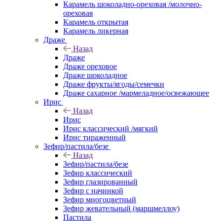
Карамель шоколадно-ореховая /молочно-
ореховая
Карамель открытая
Карамель ликерная
Драже
Назад
Драже
Драже ореховое
Драже шоколадное
Драже фрукты/ягоды/семечки
Драже сахарное /мармеладное/освежающее
Ирис
Назад
Ирис
Ирис классический /мягкий
Ирис тираженный
Зефир/пастила/безе
Назад
Зефир/пастила/безе
Зефир классический
Зефир глазированный
Зефир с начинкой
Зефир многоцветный
Зефир жевательный (маршмеллоу)
Пастила