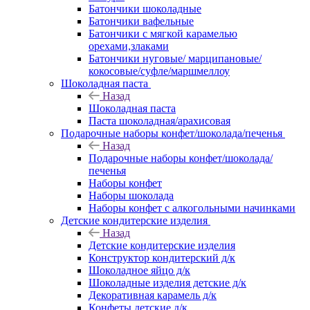
Батончики шоколадные
Батончики вафельные
Батончики с мягкой карамелью
орехами,злаками
Батончики нуговые/ марципановые/
кокосовые/суфле/маршмеллоу
Шоколадная паста
Назад
Шоколадная паста
Паста шоколадная/арахисовая
Подарочные наборы конфет/шоколада/печенья
Назад
Подарочные наборы конфет/шоколада/
печенья
Наборы конфет
Наборы шоколада
Наборы конфет с алкогольными начинками
Детские кондитерские изделия
Назад
Детские кондитерские изделия
Конструктор кондитерский д/к
Шоколадное яйцо д/к
Шоколадные изделия детские д/к
Декоративная карамель д/к
Конфеты детские д/к