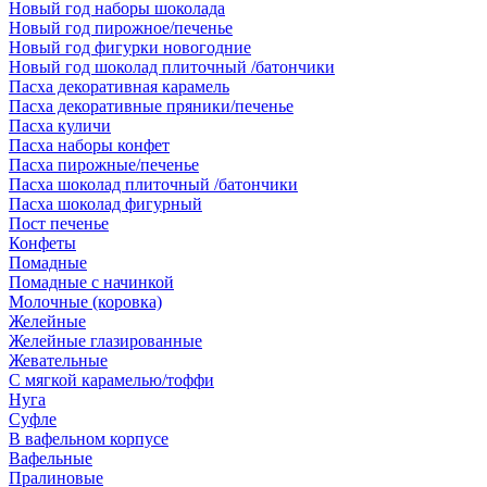
Новый год наборы шоколада
Новый год пирожное/печенье
Новый год фигурки новогодние
Новый год шоколад плиточный /батончики
Пасха декоративная карамель
Пасха декоративные пряники/печенье
Пасха куличи
Пасха наборы конфет
Пасха пирожные/печенье
Пасха шоколад плиточный /батончики
Пасха шоколад фигурный
Пост печенье
Конфеты
Помадные
Помадные с начинкой
Молочные (коровка)
Желейные
Желейные глазированные
Жевательные
С мягкой карамелью/тоффи
Нуга
Суфле
В вафельном корпусе
Вафельные
Пралиновые