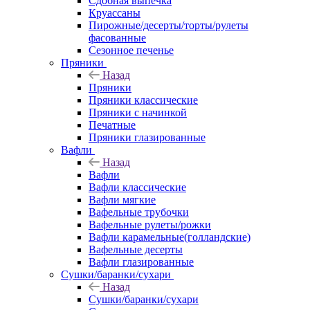
Сдобная выпечка
Круассаны
Пирожные/десерты/торты/рулеты
фасованные
Сезонное печенье
Пряники
Назад
Пряники
Пряники классические
Пряники с начинкой
Печатные
Пряники глазированные
Вафли
Назад
Вафли
Вафли классические
Вафли мягкие
Вафельные трубочки
Вафельные рулеты/рожки
Вафли карамельные(голландские)
Вафельные десерты
Вафли глазированные
Сушки/баранки/сухари
Назад
Сушки/баранки/сухари