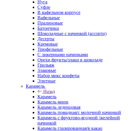
Нуга
Суфле
В вафельном корпусе
Вафельные
Пралиновые
Батончики
Шоколадные с начинкой (ассорти)
Десерты
Кремовые
Трюфельные
С ликерными начинками
Орехи,фрукты/злаки в шоколаде
Грильяж
Злаковые
Набор микс конфеты
Элитные
Карамель
Назад
Карамель
Карамель мини
Карамель леденцовая
Карамель помадная/с молочной начинкой
Карамель с фруктово-ягодной /желейной
начинкой
Карамель глазированная/в какао