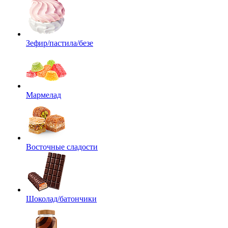
Зефир/пастила/безе
Мармелад
Восточные сладости
Шоколад/батончики