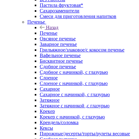
Пастила фруктовая*
Сахарозаменители
Смеси для приготовления напитков
Печенье
Назад
Печенье
Овсяное печенье
Заварное печенье
Грильяжное/злаковое/с кокосом печенье
Вафельное печенье
Бисквитное печенье
Сдобное печенье
Сдобное с начинкой, с глазурью
Слоеное
Слоеное с начинкой, с глазурью
Сахарное
Сахарное с начинкой, с глазурью
Затяжное
Затяжное с начинкой ,с глазурью
Крекер
Крекер с начинкой, с глазурью
Крендель/соломка
Кексы
Пирожные/десерты/торты/рулеты весовые