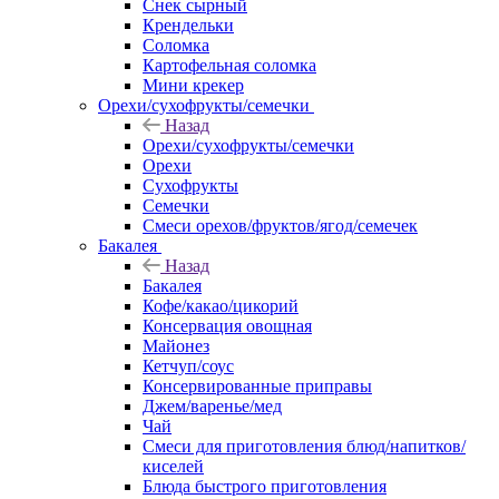
Снек сырный
Крендельки
Соломка
Картофельная соломка
Мини крекер
Орехи/сухофрукты/семечки
Назад
Орехи/сухофрукты/семечки
Орехи
Сухофрукты
Семечки
Смеси орехов/фруктов/ягод/семечек
Бакалея
Назад
Бакалея
Кофе/какао/цикорий
Консервация овощная
Майонез
Кетчуп/соус
Консервированные приправы
Джем/варенье/мед
Чай
Смеси для приготовления блюд/напитков/
киселей
Блюда быстрого приготовления