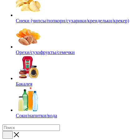
Снеки (чипсы/попкорн/сухарики/крендельки/крекер)
Орехи/сухофрукты/семечки
Бакалея
Соки/напитки/вода