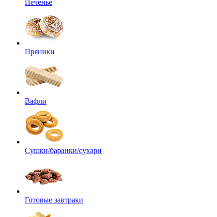
Печенье
Пряники
Вафли
Сушки/баранки/сухари
Готовые завтраки