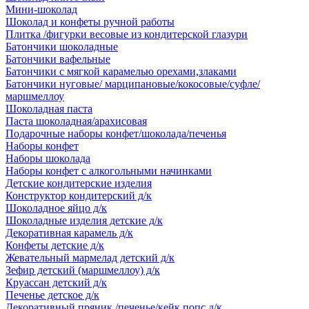
Мини-шоколад
Шоколад и конфеты ручной работы
Плитка /фигурки весовые из кондитерской глазури
Батончики шоколадные
Батончики вафельные
Батончики с мягкой карамелью орехами,злаками
Батончики нуговые/ марципановые/кокосовые/суфле/
маршмеллоу
Шоколадная паста
Паста шоколадная/арахисовая
Подарочные наборы конфет/шоколада/печенья
Наборы конфет
Наборы шоколада
Наборы конфет с алкогольными начинками
Детские кондитерские изделия
Конструктор кондитерский д/к
Шоколадное яйцо д/к
Шоколадные изделия детские д/к
Декоративная карамель д/к
Конфеты детские д/к
Жевательный мармелад детский д/к
Зефир детский (маршмеллоу) д/к
Круассан детский д/к
Печенье детское д/к
Декоративный пряник /печенье/кейк попс д/к