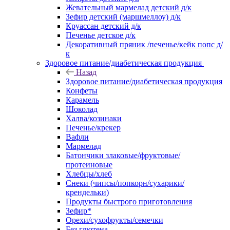
Жевательный мармелад детский д/к
Зефир детский (маршмеллоу) д/к
Круассан детский д/к
Печенье детское д/к
Декоративный пряник /печенье/кейк попс д/
к
Здоровое питание/диабетическая продукция
Назад
Здоровое питание/диабетическая продукция
Конфеты
Карамель
Шоколад
Халва/козинаки
Печенье/крекер
Вафли
Мармелад
Батончики злаковые/фруктовые/
протеиновые
Хлебцы/хлеб
Снеки (чипсы/попкорн/сухарики/
крендельки)
Продукты быстрого приготовления
Зефир*
Орехи/сухофрукты/семечки
Без глютена