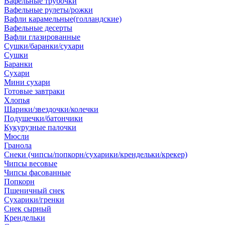
Вафельные трубочки
Вафельные рулеты/рожки
Вафли карамельные(голландские)
Вафельные десерты
Вафли глазированные
Сушки/баранки/сухари
Сушки
Баранки
Сухари
Мини сухари
Готовые завтраки
Хлопья
Шарики/звездочки/колечки
Подушечки/батончики
Кукурузные палочки
Мюсли
Гранола
Снеки (чипсы/попкорн/сухарики/крендельки/крекер)
Чипсы весовые
Чипсы фасованные
Попкорн
Пшеничный снек
Сухарики/гренки
Снек сырный
Крендельки