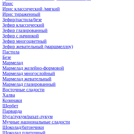
Ирис
Ирис классический /мягкий
Ирис тираженный
Зефир/пастила/безе
Зефир классический
Зефир глазированный
Зефир с начинкой
Зефир многоцветный
Зефир жевательный (маршмеллоу)
Пастила
Безе
Мармелад
Мармелад желейно-формовой
Мармелад многослойный
Мармелад жевательный
Мармелад глазированный
Восточные сладости
Халва
Козинаки
Щербет
Парварда
Нуга/лукум/рахат-лукум
Мучные национальные сладости
Шоколад/батончики
Шоколад плиточный