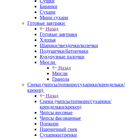
Сушки
Баранки
Сухари
Мини сухари
Готовые завтраки
Назад
Готовые завтраки
Хлопья
Шарики/звездочки/колечки
Подушечки/батончики
Кукурузные палочки
Мюсли
Назад
Мюсли
Гранола
Снеки (чипсы/попкорн/сухарики/крендельки/
крекер)
Назад
Снеки (чипсы/попкорн/сухарики/
крендельки/крекер)
Чипсы весовые
Чипсы фасованные
Попкорн
Пшеничный снек
Сухарики/гренки