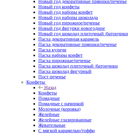
Новый год декоративные пряники/печенье
Новый год конфеты
Новый год наборы конфет
Новый год наборы шоколада
Новый год пирожное/печенье
Новый год фигурки новогодние
Новый год шоколад плиточный /батончики
Пасха декоративная карамель
Пасха декоративные пряники/печенье
Пасха куличи
Пасха наборы конфет
Пасха пирожные/печенье
Пасха шоколад плиточный /батончики
Пасха шоколад фигурный
Пост печенье
Конфеты
Назад
Конфеты
Помадные
Помадные с начинкой
Молочные (коровка)
Желейные
Желейные глазированные
Жевательные
С мягкой карамелью/тоффи