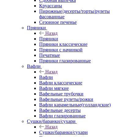
Сдобная выпечка
Круассаны
Пирожные/десерты/торты/рулеты
фасованные
Сезонное печенье
Пряники
Назад
Пряники
Пряники классические
Пряники с начинкой
Печатные
Пряники глазированные
Вафли
Назад
Вафли
Вафли классические
Вафли мягкие
Вафельные трубочки
Вафельные рулеты/рожки
Вафли карамельные(голландские)
Вафельные десерты
Вафли глазированные
Сушки/баранки/сухари
Назад
Сушки/баранки/сухари