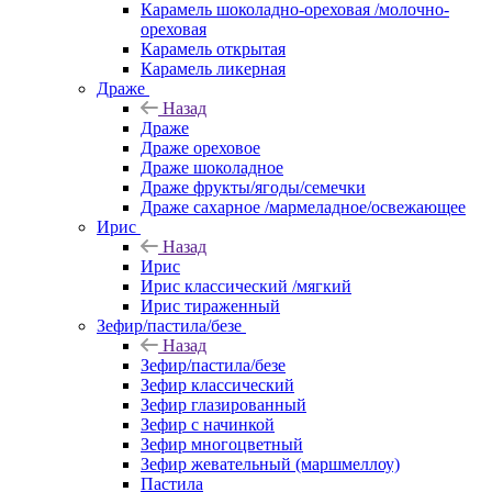
Карамель шоколадно-ореховая /молочно-
ореховая
Карамель открытая
Карамель ликерная
Драже
Назад
Драже
Драже ореховое
Драже шоколадное
Драже фрукты/ягоды/семечки
Драже сахарное /мармеладное/освежающее
Ирис
Назад
Ирис
Ирис классический /мягкий
Ирис тираженный
Зефир/пастила/безе
Назад
Зефир/пастила/безе
Зефир классический
Зефир глазированный
Зефир с начинкой
Зефир многоцветный
Зефир жевательный (маршмеллоу)
Пастила