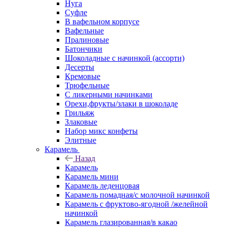
Нуга
Суфле
В вафельном корпусе
Вафельные
Пралиновые
Батончики
Шоколадные с начинкой (ассорти)
Десерты
Кремовые
Трюфельные
С ликерными начинками
Орехи,фрукты/злаки в шоколаде
Грильяж
Злаковые
Набор микс конфеты
Элитные
Карамель
Назад
Карамель
Карамель мини
Карамель леденцовая
Карамель помадная/с молочной начинкой
Карамель с фруктово-ягодной /желейной
начинкой
Карамель глазированная/в какао