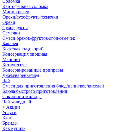
Соломка
Картофельная соломка
Мини крекер
Орехи/сухофрукты/семечки
Орехи
Сухофрукты
Семечки
Смеси орехов/фруктов/ягод/семечек
Бакалея
Кофе/какао/цикорий
Консервация овощная
Майонез
Кетчуп/соус
Консервированные приправы
Джем/варенье/мед
Чай
Смеси для приготовления блюд/напитков/киселей
Блюда быстрого приготовления
Соки/напитки/вода
Чай холодный
Акции
Услуги
Блог
Бренды
Как купить