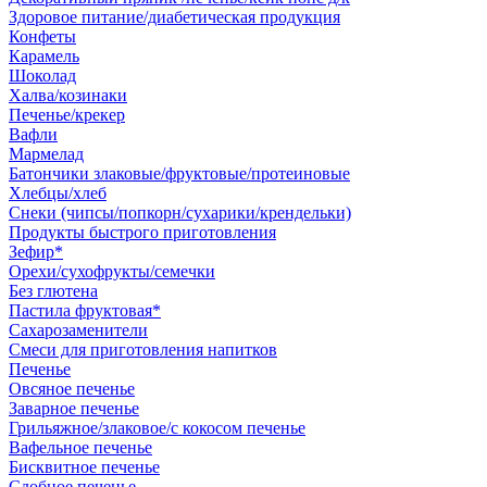
Здоровое питание/диабетическая продукция
Конфеты
Карамель
Шоколад
Халва/козинаки
Печенье/крекер
Вафли
Мармелад
Батончики злаковые/фруктовые/протеиновые
Хлебцы/хлеб
Снеки (чипсы/попкорн/сухарики/крендельки)
Продукты быстрого приготовления
Зефир*
Орехи/сухофрукты/семечки
Без глютена
Пастила фруктовая*
Сахарозаменители
Смеси для приготовления напитков
Печенье
Овсяное печенье
Заварное печенье
Грильяжное/злаковое/с кокосом печенье
Вафельное печенье
Бисквитное печенье
Сдобное печенье