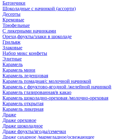
Батончики
Шоколадные с начинкой (ассорти)
Десерты
Кремовые
Трюфельные
С ликерными начинками
Орехи,фрукты/злаки в шоколаде
Грильяж
Злаковые
Набор микс конфеты
Элитные
Карамель
Карамель мини
Карамель леденцовая
Карамель помадная/с молочной начинкой
Карамель с фруктово-ягодной /желейной начинкой
Карамель глазированная/в какао
Карамель шоколадно-ореховая /молочно-ореховая
Карамель открытая
Карамель ликерная
Драже
Драже ореховое
Драже шоколадное
Драже фрукты/ягоды/семечки
Драже сахарное /мармеладное/освежающее