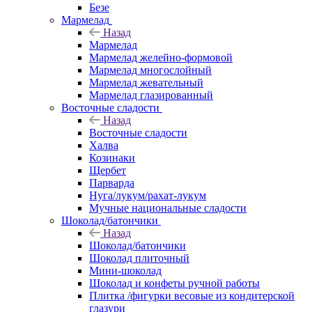
Безе
Мармелад
Назад
Мармелад
Мармелад желейно-формовой
Мармелад многослойный
Мармелад жевательный
Мармелад глазированный
Восточные сладости
Назад
Восточные сладости
Халва
Козинаки
Щербет
Парварда
Нуга/лукум/рахат-лукум
Мучные национальные сладости
Шоколад/батончики
Назад
Шоколад/батончики
Шоколад плиточный
Мини-шоколад
Шоколад и конфеты ручной работы
Плитка /фигурки весовые из кондитерской
глазури