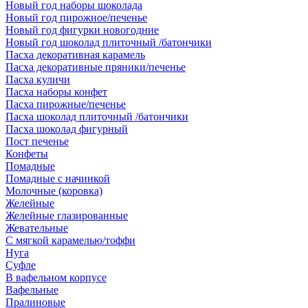
Новый год наборы шоколада
Новый год пирожное/печенье
Новый год фигурки новогодние
Новый год шоколад плиточный /батончики
Пасха декоративная карамель
Пасха декоративные пряники/печенье
Пасха куличи
Пасха наборы конфет
Пасха пирожные/печенье
Пасха шоколад плиточный /батончики
Пасха шоколад фигурный
Пост печенье
Конфеты
Помадные
Помадные с начинкой
Молочные (коровка)
Желейные
Желейные глазированные
Жевательные
С мягкой карамелью/тоффи
Нуга
Суфле
В вафельном корпусе
Вафельные
Пралиновые