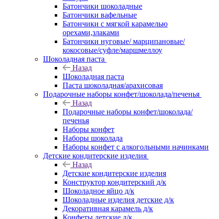
Батончики шоколадные
Батончики вафельные
Батончики с мягкой карамелью
орехами,злаками
Батончики нуговые/ марципановые/
кокосовые/суфле/маршмеллоу
Шоколадная паста
Назад
Шоколадная паста
Паста шоколадная/арахисовая
Подарочные наборы конфет/шоколада/печенья
Назад
Подарочные наборы конфет/шоколада/
печенья
Наборы конфет
Наборы шоколада
Наборы конфет с алкогольными начинками
Детские кондитерские изделия
Назад
Детские кондитерские изделия
Конструктор кондитерский д/к
Шоколадное яйцо д/к
Шоколадные изделия детские д/к
Декоративная карамель д/к
Конфеты детские д/к