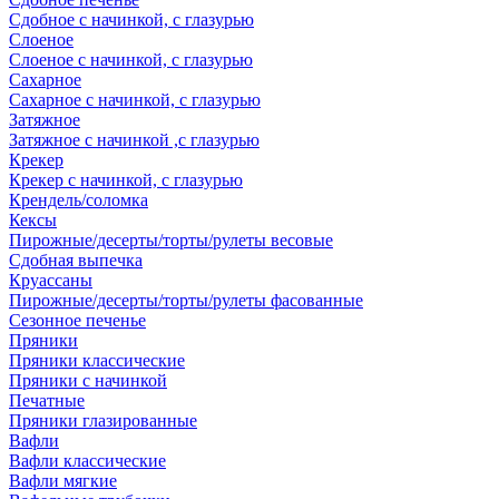
Сдобное с начинкой, с глазурью
Слоеное
Слоеное с начинкой, с глазурью
Сахарное
Сахарное с начинкой, с глазурью
Затяжное
Затяжное с начинкой ,с глазурью
Крекер
Крекер с начинкой, с глазурью
Крендель/соломка
Кексы
Пирожные/десерты/торты/рулеты весовые
Сдобная выпечка
Круассаны
Пирожные/десерты/торты/рулеты фасованные
Сезонное печенье
Пряники
Пряники классические
Пряники с начинкой
Печатные
Пряники глазированные
Вафли
Вафли классические
Вафли мягкие