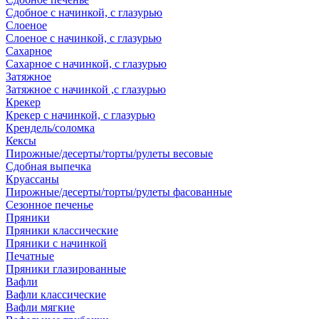
Сдобное с начинкой, с глазурью
Слоеное
Слоеное с начинкой, с глазурью
Сахарное
Сахарное с начинкой, с глазурью
Затяжное
Затяжное с начинкой ,с глазурью
Крекер
Крекер с начинкой, с глазурью
Крендель/соломка
Кексы
Пирожные/десерты/торты/рулеты весовые
Сдобная выпечка
Круассаны
Пирожные/десерты/торты/рулеты фасованные
Сезонное печенье
Пряники
Пряники классические
Пряники с начинкой
Печатные
Пряники глазированные
Вафли
Вафли классические
Вафли мягкие