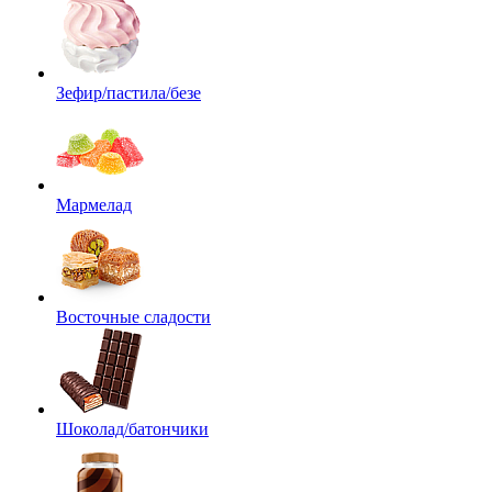
Зефир/пастила/безе
Мармелад
Восточные сладости
Шоколад/батончики