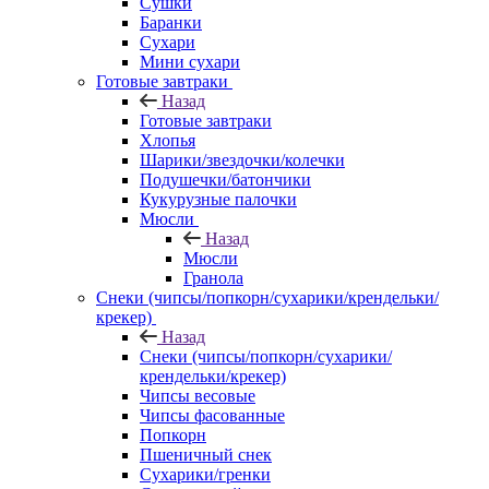
Сушки
Баранки
Сухари
Мини сухари
Готовые завтраки
Назад
Готовые завтраки
Хлопья
Шарики/звездочки/колечки
Подушечки/батончики
Кукурузные палочки
Мюсли
Назад
Мюсли
Гранола
Снеки (чипсы/попкорн/сухарики/крендельки/
крекер)
Назад
Снеки (чипсы/попкорн/сухарики/
крендельки/крекер)
Чипсы весовые
Чипсы фасованные
Попкорн
Пшеничный снек
Сухарики/гренки