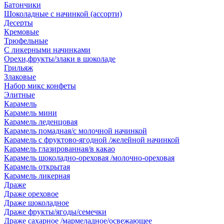
Батончики
Шоколадные с начинкой (ассорти)
Десерты
Кремовые
Трюфельные
С ликерными начинками
Орехи,фрукты/злаки в шоколаде
Грильяж
Злаковые
Набор микс конфеты
Элитные
Карамель
Карамель мини
Карамель леденцовая
Карамель помадная/с молочной начинкой
Карамель с фруктово-ягодной /желейной начинкой
Карамель глазированная/в какао
Карамель шоколадно-ореховая /молочно-ореховая
Карамель открытая
Карамель ликерная
Драже
Драже ореховое
Драже шоколадное
Драже фрукты/ягоды/семечки
Драже сахарное /мармеладное/освежающее