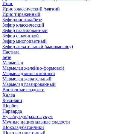
Ирис
Ирис классический /мягкий
Ирис тираженный
Зефир/пастила/безе
Зефир классический
Зефир глазированный
Зефир с начинкой
Зефир многоцветный
Зефир жевательный (маршмеллоу)
Пастила
Безе
Мармелад
Мармелад желейно-формовой
Мармелад многослойный
Мармелад жевательный
Мармелад глазированный
Восточные сладости
Халва
Козинаки
Щербет
Парварда
Нуга/лукум/рахат-лукум
Мучные национальные сладости
Шоколад/батончики
Шоколад плиточный