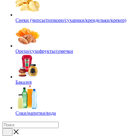
Снеки (чипсы/попкорн/сухарики/крендельки/крекер)
Орехи/сухофрукты/семечки
Бакалея
Соки/напитки/вода