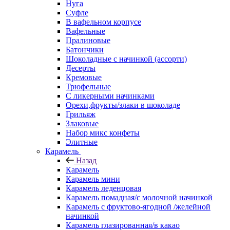
Нуга
Суфле
В вафельном корпусе
Вафельные
Пралиновые
Батончики
Шоколадные с начинкой (ассорти)
Десерты
Кремовые
Трюфельные
С ликерными начинками
Орехи,фрукты/злаки в шоколаде
Грильяж
Злаковые
Набор микс конфеты
Элитные
Карамель
Назад
Карамель
Карамель мини
Карамель леденцовая
Карамель помадная/с молочной начинкой
Карамель с фруктово-ягодной /желейной
начинкой
Карамель глазированная/в какао