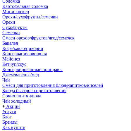
Соломка
Картофельная соломка
Мини крекер
Орехи/сухофрукты/семечки
Орехи
Сухофрукты
Семечки
Смеси орехов/фруктов/ягод/семечек
Бакалея
Кофе/какао/цикорий
Консервация овощная
Майонез
Кетчуп/соус
Консервированные приправы
Джем/варенье/мед
Чай
Смеси для приготовления блюд/напитков/киселей
Блюда быстрого приготовления
Соки/напитки/вода
Чай холодный
Акции
Услуги
Блог
Бренды
Как купить