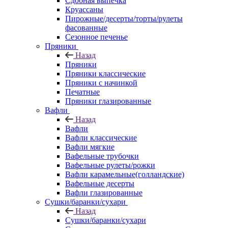
Сдобная выпечка
Круассаны
Пирожные/десерты/торты/рулеты
фасованные
Сезонное печенье
Пряники
Назад
Пряники
Пряники классические
Пряники с начинкой
Печатные
Пряники глазированные
Вафли
Назад
Вафли
Вафли классические
Вафли мягкие
Вафельные трубочки
Вафельные рулеты/рожки
Вафли карамельные(голландские)
Вафельные десерты
Вафли глазированные
Сушки/баранки/сухари
Назад
Сушки/баранки/сухари