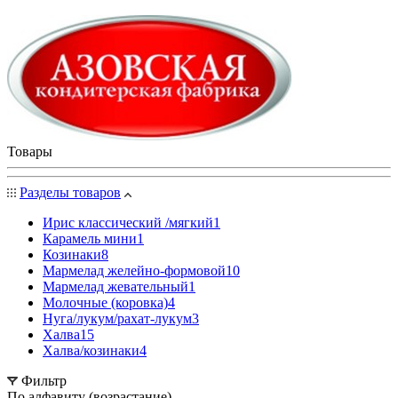
Товары
Разделы товаров
Ирис классический /мягкий
1
Карамель мини
1
Козинаки
8
Мармелад желейно-формовой
10
Мармелад жевательный
1
Молочные (коровка)
4
Нуга/лукум/рахат-лукум
3
Халва
15
Халва/козинаки
4
Фильтр
По алфавиту (возрастание)