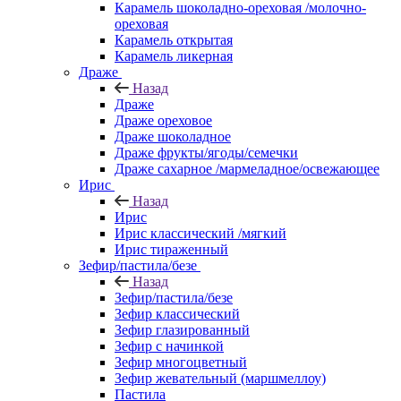
Карамель шоколадно-ореховая /молочно-
ореховая
Карамель открытая
Карамель ликерная
Драже
Назад
Драже
Драже ореховое
Драже шоколадное
Драже фрукты/ягоды/семечки
Драже сахарное /мармеладное/освежающее
Ирис
Назад
Ирис
Ирис классический /мягкий
Ирис тираженный
Зефир/пастила/безе
Назад
Зефир/пастила/безе
Зефир классический
Зефир глазированный
Зефир с начинкой
Зефир многоцветный
Зефир жевательный (маршмеллоу)
Пастила