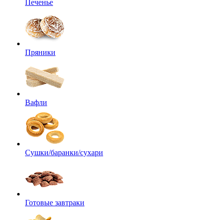
Печенье
Пряники
Вафли
Сушки/баранки/сухари
Готовые завтраки