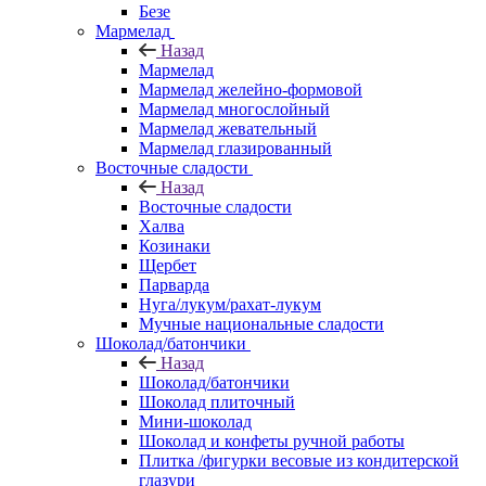
Безе
Мармелад
Назад
Мармелад
Мармелад желейно-формовой
Мармелад многослойный
Мармелад жевательный
Мармелад глазированный
Восточные сладости
Назад
Восточные сладости
Халва
Козинаки
Щербет
Парварда
Нуга/лукум/рахат-лукум
Мучные национальные сладости
Шоколад/батончики
Назад
Шоколад/батончики
Шоколад плиточный
Мини-шоколад
Шоколад и конфеты ручной работы
Плитка /фигурки весовые из кондитерской
глазури