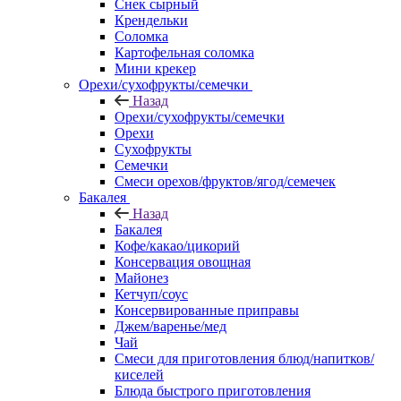
Снек сырный
Крендельки
Соломка
Картофельная соломка
Мини крекер
Орехи/сухофрукты/семечки
Назад
Орехи/сухофрукты/семечки
Орехи
Сухофрукты
Семечки
Смеси орехов/фруктов/ягод/семечек
Бакалея
Назад
Бакалея
Кофе/какао/цикорий
Консервация овощная
Майонез
Кетчуп/соус
Консервированные приправы
Джем/варенье/мед
Чай
Смеси для приготовления блюд/напитков/
киселей
Блюда быстрого приготовления