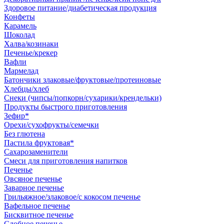
Здоровое питание/диабетическая продукция
Конфеты
Карамель
Шоколад
Халва/козинаки
Печенье/крекер
Вафли
Мармелад
Батончики злаковые/фруктовые/протеиновые
Хлебцы/хлеб
Снеки (чипсы/попкорн/сухарики/крендельки)
Продукты быстрого приготовления
Зефир*
Орехи/сухофрукты/семечки
Без глютена
Пастила фруктовая*
Сахарозаменители
Смеси для приготовления напитков
Печенье
Овсяное печенье
Заварное печенье
Грильяжное/злаковое/с кокосом печенье
Вафельное печенье
Бисквитное печенье
Сдобное печенье