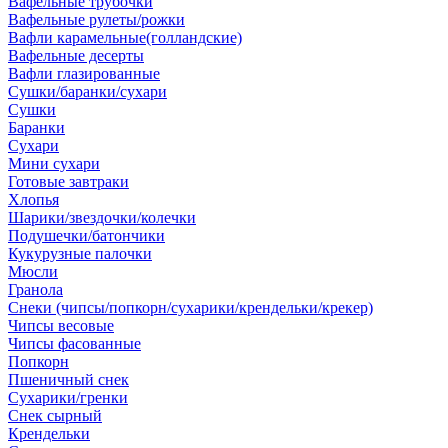
Вафельные трубочки
Вафельные рулеты/рожки
Вафли карамельные(голландские)
Вафельные десерты
Вафли глазированные
Сушки/баранки/сухари
Сушки
Баранки
Сухари
Мини сухари
Готовые завтраки
Хлопья
Шарики/звездочки/колечки
Подушечки/батончики
Кукурузные палочки
Мюсли
Гранола
Снеки (чипсы/попкорн/сухарики/крендельки/крекер)
Чипсы весовые
Чипсы фасованные
Попкорн
Пшеничный снек
Сухарики/гренки
Снек сырный
Крендельки