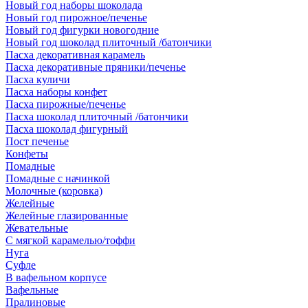
Новый год наборы шоколада
Новый год пирожное/печенье
Новый год фигурки новогодние
Новый год шоколад плиточный /батончики
Пасха декоративная карамель
Пасха декоративные пряники/печенье
Пасха куличи
Пасха наборы конфет
Пасха пирожные/печенье
Пасха шоколад плиточный /батончики
Пасха шоколад фигурный
Пост печенье
Конфеты
Помадные
Помадные с начинкой
Молочные (коровка)
Желейные
Желейные глазированные
Жевательные
С мягкой карамелью/тоффи
Нуга
Суфле
В вафельном корпусе
Вафельные
Пралиновые