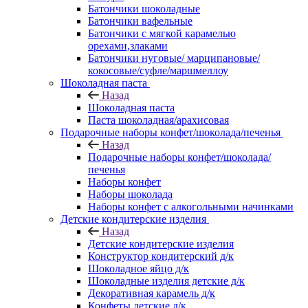
Батончики шоколадные
Батончики вафельные
Батончики с мягкой карамелью
орехами,злаками
Батончики нуговые/ марципановые/
кокосовые/суфле/маршмеллоу
Шоколадная паста
Назад
Шоколадная паста
Паста шоколадная/арахисовая
Подарочные наборы конфет/шоколада/печенья
Назад
Подарочные наборы конфет/шоколада/
печенья
Наборы конфет
Наборы шоколада
Наборы конфет с алкогольными начинками
Детские кондитерские изделия
Назад
Детские кондитерские изделия
Конструктор кондитерский д/к
Шоколадное яйцо д/к
Шоколадные изделия детские д/к
Декоративная карамель д/к
Конфеты детские д/к