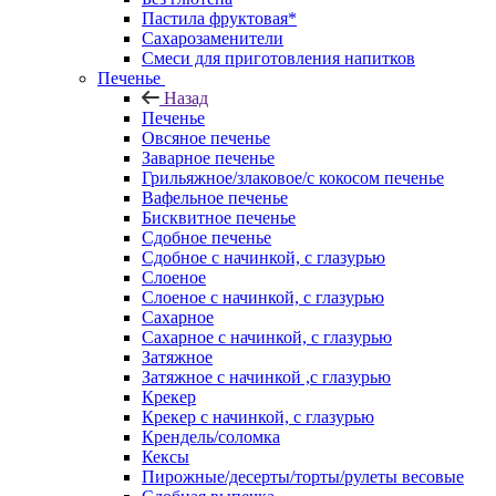
Пастила фруктовая*
Сахарозаменители
Смеси для приготовления напитков
Печенье
Назад
Печенье
Овсяное печенье
Заварное печенье
Грильяжное/злаковое/с кокосом печенье
Вафельное печенье
Бисквитное печенье
Сдобное печенье
Сдобное с начинкой, с глазурью
Слоеное
Слоеное с начинкой, с глазурью
Сахарное
Сахарное с начинкой, с глазурью
Затяжное
Затяжное с начинкой ,с глазурью
Крекер
Крекер с начинкой, с глазурью
Крендель/соломка
Кексы
Пирожные/десерты/торты/рулеты весовые