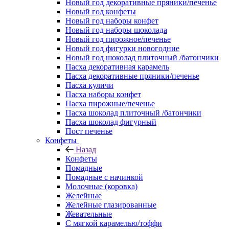
Новый год декоративные пряники/печенье
Новый год конфеты
Новый год наборы конфет
Новый год наборы шоколада
Новый год пирожное/печенье
Новый год фигурки новогодние
Новый год шоколад плиточный /батончики
Пасха декоративная карамель
Пасха декоративные пряники/печенье
Пасха куличи
Пасха наборы конфет
Пасха пирожные/печенье
Пасха шоколад плиточный /батончики
Пасха шоколад фигурный
Пост печенье
Конфеты
Назад
Конфеты
Помадные
Помадные с начинкой
Молочные (коровка)
Желейные
Желейные глазированные
Жевательные
С мягкой карамелью/тоффи