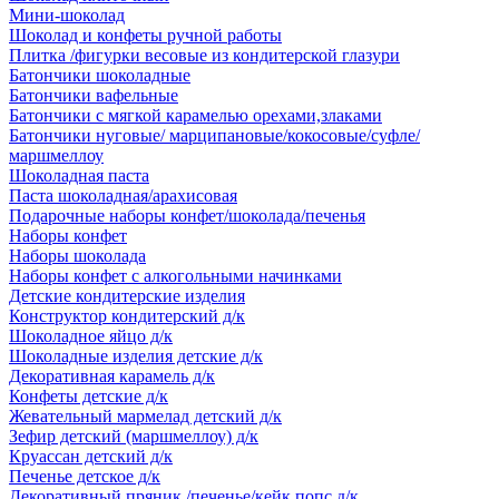
Мини-шоколад
Шоколад и конфеты ручной работы
Плитка /фигурки весовые из кондитерской глазури
Батончики шоколадные
Батончики вафельные
Батончики с мягкой карамелью орехами,злаками
Батончики нуговые/ марципановые/кокосовые/суфле/
маршмеллоу
Шоколадная паста
Паста шоколадная/арахисовая
Подарочные наборы конфет/шоколада/печенья
Наборы конфет
Наборы шоколада
Наборы конфет с алкогольными начинками
Детские кондитерские изделия
Конструктор кондитерский д/к
Шоколадное яйцо д/к
Шоколадные изделия детские д/к
Декоративная карамель д/к
Конфеты детские д/к
Жевательный мармелад детский д/к
Зефир детский (маршмеллоу) д/к
Круассан детский д/к
Печенье детское д/к
Декоративный пряник /печенье/кейк попс д/к