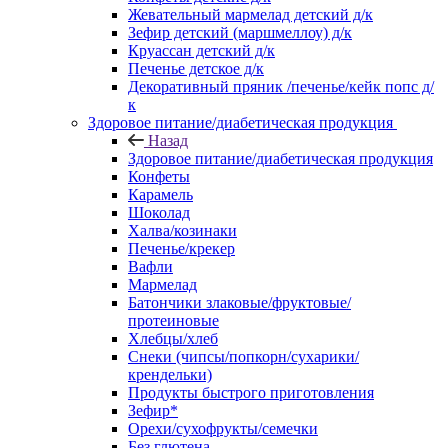
Жевательный мармелад детский д/к
Зефир детский (маршмеллоу) д/к
Круассан детский д/к
Печенье детское д/к
Декоративный пряник /печенье/кейк попс д/
к
Здоровое питание/диабетическая продукция
Назад
Здоровое питание/диабетическая продукция
Конфеты
Карамель
Шоколад
Халва/козинаки
Печенье/крекер
Вафли
Мармелад
Батончики злаковые/фруктовые/
протеиновые
Хлебцы/хлеб
Снеки (чипсы/попкорн/сухарики/
крендельки)
Продукты быстрого приготовления
Зефир*
Орехи/сухофрукты/семечки
Без глютена