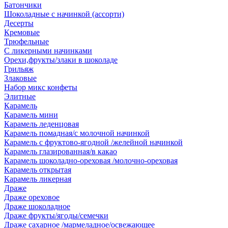
Батончики
Шоколадные с начинкой (ассорти)
Десерты
Кремовые
Трюфельные
С ликерными начинками
Орехи,фрукты/злаки в шоколаде
Грильяж
Злаковые
Набор микс конфеты
Элитные
Карамель
Карамель мини
Карамель леденцовая
Карамель помадная/с молочной начинкой
Карамель с фруктово-ягодной /желейной начинкой
Карамель глазированная/в какао
Карамель шоколадно-ореховая /молочно-ореховая
Карамель открытая
Карамель ликерная
Драже
Драже ореховое
Драже шоколадное
Драже фрукты/ягоды/семечки
Драже сахарное /мармеладное/освежающее