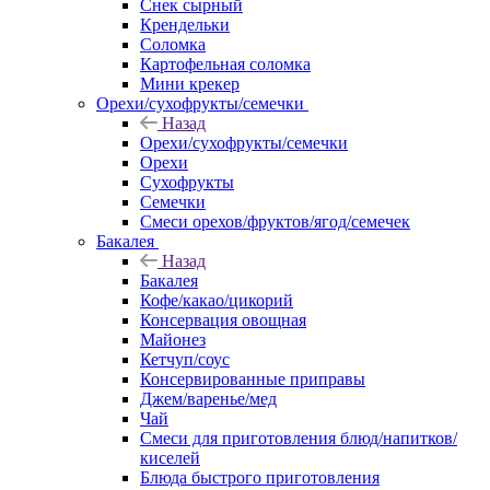
Снек сырный
Крендельки
Соломка
Картофельная соломка
Мини крекер
Орехи/сухофрукты/семечки
Назад
Орехи/сухофрукты/семечки
Орехи
Сухофрукты
Семечки
Смеси орехов/фруктов/ягод/семечек
Бакалея
Назад
Бакалея
Кофе/какао/цикорий
Консервация овощная
Майонез
Кетчуп/соус
Консервированные приправы
Джем/варенье/мед
Чай
Смеси для приготовления блюд/напитков/
киселей
Блюда быстрого приготовления