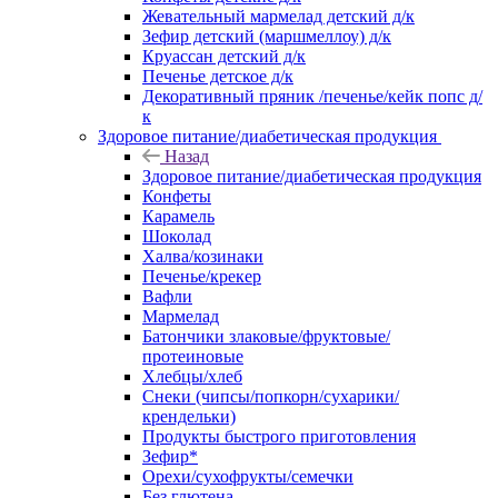
Жевательный мармелад детский д/к
Зефир детский (маршмеллоу) д/к
Круассан детский д/к
Печенье детское д/к
Декоративный пряник /печенье/кейк попс д/
к
Здоровое питание/диабетическая продукция
Назад
Здоровое питание/диабетическая продукция
Конфеты
Карамель
Шоколад
Халва/козинаки
Печенье/крекер
Вафли
Мармелад
Батончики злаковые/фруктовые/
протеиновые
Хлебцы/хлеб
Снеки (чипсы/попкорн/сухарики/
крендельки)
Продукты быстрого приготовления
Зефир*
Орехи/сухофрукты/семечки
Без глютена