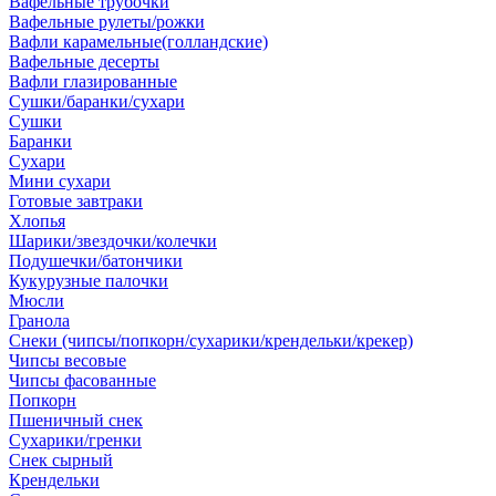
Вафельные трубочки
Вафельные рулеты/рожки
Вафли карамельные(голландские)
Вафельные десерты
Вафли глазированные
Сушки/баранки/сухари
Сушки
Баранки
Сухари
Мини сухари
Готовые завтраки
Хлопья
Шарики/звездочки/колечки
Подушечки/батончики
Кукурузные палочки
Мюсли
Гранола
Снеки (чипсы/попкорн/сухарики/крендельки/крекер)
Чипсы весовые
Чипсы фасованные
Попкорн
Пшеничный снек
Сухарики/гренки
Снек сырный
Крендельки