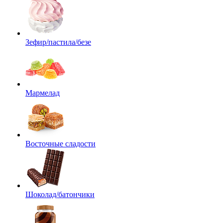
Зефир/пастила/безе
Мармелад
Восточные сладости
Шоколад/батончики