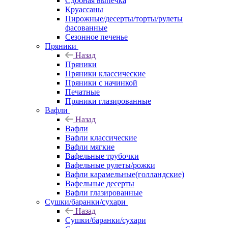
Сдобная выпечка
Круассаны
Пирожные/десерты/торты/рулеты
фасованные
Сезонное печенье
Пряники
Назад
Пряники
Пряники классические
Пряники с начинкой
Печатные
Пряники глазированные
Вафли
Назад
Вафли
Вафли классические
Вафли мягкие
Вафельные трубочки
Вафельные рулеты/рожки
Вафли карамельные(голландские)
Вафельные десерты
Вафли глазированные
Сушки/баранки/сухари
Назад
Сушки/баранки/сухари