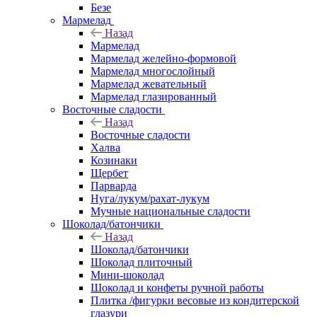
Безе
Мармелад
Назад
Мармелад
Мармелад желейно-формовой
Мармелад многослойный
Мармелад жевательный
Мармелад глазированный
Восточные сладости
Назад
Восточные сладости
Халва
Козинаки
Щербет
Парварда
Нуга/лукум/рахат-лукум
Мучные национальные сладости
Шоколад/батончики
Назад
Шоколад/батончики
Шоколад плиточный
Мини-шоколад
Шоколад и конфеты ручной работы
Плитка /фигурки весовые из кондитерской
глазури