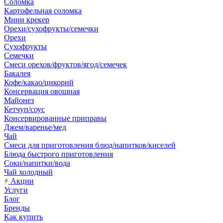
Соломка
Картофельная соломка
Мини крекер
Орехи/сухофрукты/семечки
Орехи
Сухофрукты
Семечки
Смеси орехов/фруктов/ягод/семечек
Бакалея
Кофе/какао/цикорий
Консервация овощная
Майонез
Кетчуп/соус
Консервированные приправы
Джем/варенье/мед
Чай
Смеси для приготовления блюд/напитков/киселей
Блюда быстрого приготовления
Соки/напитки/вода
Чай холодный
Акции
Услуги
Блог
Бренды
Как купить