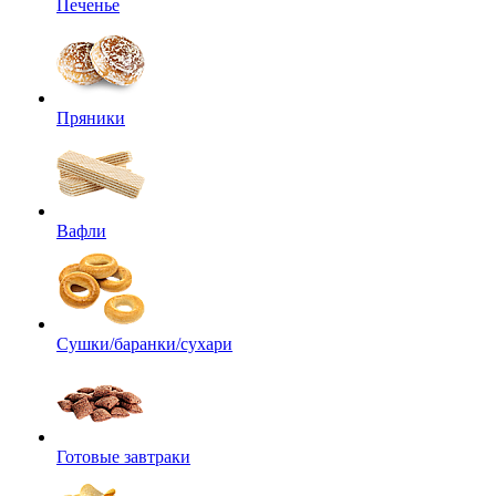
Печенье
Пряники
Вафли
Сушки/баранки/сухари
Готовые завтраки