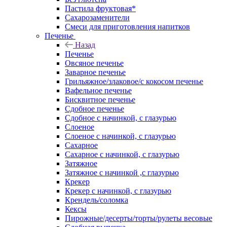
Пастила фруктовая*
Сахарозаменители
Смеси для приготовления напитков
Печенье
Назад
Печенье
Овсяное печенье
Заварное печенье
Грильяжное/злаковое/с кокосом печенье
Вафельное печенье
Бисквитное печенье
Сдобное печенье
Сдобное с начинкой, с глазурью
Слоеное
Слоеное с начинкой, с глазурью
Сахарное
Сахарное с начинкой, с глазурью
Затяжное
Затяжное с начинкой ,с глазурью
Крекер
Крекер с начинкой, с глазурью
Крендель/соломка
Кексы
Пирожные/десерты/торты/рулеты весовые