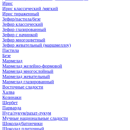
Ирис
Ирис классический /мягкий
Ирис тираженный
Зефир/пастила/безе
Зефир классический
Зефир глазированный
Зефир с начинкой
Зефир многоцветный
Зефир жевательный (маршмеллоу)
Пастила
Безе
Мармелад
Мармелад желейно-формовой
Мармелад многослойный
Мармелад жевательный
Мармелад глазированный
Восточные сладости
Халва
Козинаки
Щербет
Парварда
Нуга/лукум/рахат-лукум
Мучные национальные сладости
Шоколад/батончики
Шоколад плиточный