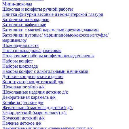
Мини-шоколад
Шоколад и конфеты ручной работы
Плитка /фигурки весовые из кондитерской глазури
Батончики шоколадные
Батончики вафельные
Батончики с мягкой карамелью орехами,злаками
Батончики нуговые/ марципановые/кокосовые/суфле/
маршмеллоу
Шоколадная паста
Паста шоколадная/арахисовая
Подарочные наборы конфет/шоколада/печенья
Наборы конфет
Наборы шоколада
Наборы конфет с алкогольными начинками
Детские кондитерские изделия
Конструктор кондитерский д/к
Шоколадное яйцо д/к
Шоколадные изделия детские д/к
Декоративная карамель д/к
Конфеты детские д/к
Жевательный мармелад детский д/к
Зефир детский (маршмеллоу) д/к
Круассан детский д/к
Печенье детское д/к
Декоративный пряник /печенье/кейк попс д/к