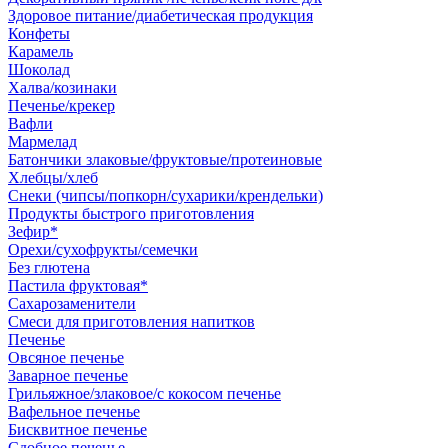
Здоровое питание/диабетическая продукция
Конфеты
Карамель
Шоколад
Халва/козинаки
Печенье/крекер
Вафли
Мармелад
Батончики злаковые/фруктовые/протеиновые
Хлебцы/хлеб
Снеки (чипсы/попкорн/сухарики/крендельки)
Продукты быстрого приготовления
Зефир*
Орехи/сухофрукты/семечки
Без глютена
Пастила фруктовая*
Сахарозаменители
Смеси для приготовления напитков
Печенье
Овсяное печенье
Заварное печенье
Грильяжное/злаковое/с кокосом печенье
Вафельное печенье
Бисквитное печенье
Сдобное печенье