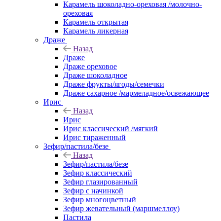
Карамель шоколадно-ореховая /молочно-
ореховая
Карамель открытая
Карамель ликерная
Драже
Назад
Драже
Драже ореховое
Драже шоколадное
Драже фрукты/ягоды/семечки
Драже сахарное /мармеладное/освежающее
Ирис
Назад
Ирис
Ирис классический /мягкий
Ирис тираженный
Зефир/пастила/безе
Назад
Зефир/пастила/безе
Зефир классический
Зефир глазированный
Зефир с начинкой
Зефир многоцветный
Зефир жевательный (маршмеллоу)
Пастила