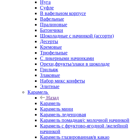
Нуга
Суфле
В вафельном корпусе
Вафельные
Пралиновые
Батончики
Шоколадные с начинкой (ассорти)
Десерты
Кремовые
Трюфельные
С ликерными начинками
Орехи,фрукты/злаки в шоколаде
Грильяж
Злаковые
Набор микс конфеты
Элитные
Карамель
Назад
Карамель
Карамель мини
Карамель леденцовая
Карамель помадная/с молочной начинкой
Карамель с фруктово-ягодной /желейной
начинкой
Карамель глазированная/в какао