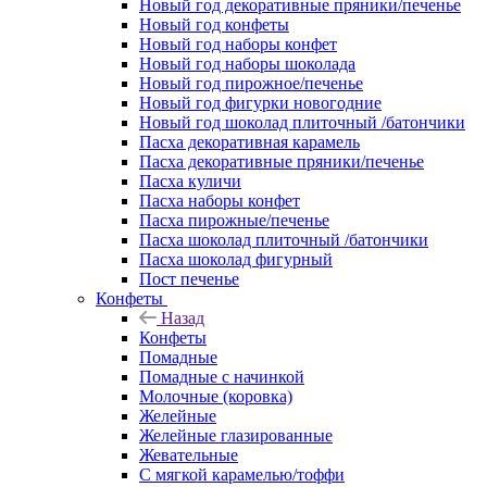
Новый год декоративные пряники/печенье
Новый год конфеты
Новый год наборы конфет
Новый год наборы шоколада
Новый год пирожное/печенье
Новый год фигурки новогодние
Новый год шоколад плиточный /батончики
Пасха декоративная карамель
Пасха декоративные пряники/печенье
Пасха куличи
Пасха наборы конфет
Пасха пирожные/печенье
Пасха шоколад плиточный /батончики
Пасха шоколад фигурный
Пост печенье
Конфеты
Назад
Конфеты
Помадные
Помадные с начинкой
Молочные (коровка)
Желейные
Желейные глазированные
Жевательные
С мягкой карамелью/тоффи