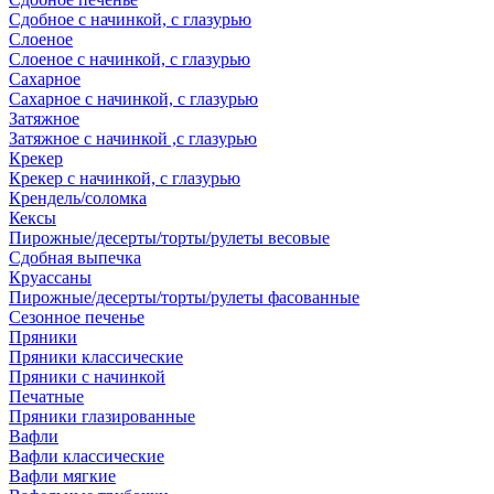
Сдобное с начинкой, с глазурью
Слоеное
Слоеное с начинкой, с глазурью
Сахарное
Сахарное с начинкой, с глазурью
Затяжное
Затяжное с начинкой ,с глазурью
Крекер
Крекер с начинкой, с глазурью
Крендель/соломка
Кексы
Пирожные/десерты/торты/рулеты весовые
Сдобная выпечка
Круассаны
Пирожные/десерты/торты/рулеты фасованные
Сезонное печенье
Пряники
Пряники классические
Пряники с начинкой
Печатные
Пряники глазированные
Вафли
Вафли классические
Вафли мягкие