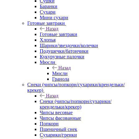
Сушки
Баранки
Сухари
Мини сухари
Готовые завтраки
Назад
Готовые завтраки
Хлопья
Шарики/звездочки/колечки
Подушечки/батончики
Кукурузные палочки
Мюсли
Назад
Мюсли
Гранола
Снеки (чипсы/попкорн/сухарики/крендельки/
крекер)
Назад
Снеки (чипсы/попкорн/сухарики/
крендельки/крекер)
Чипсы весовые
Чипсы фасованные
Попкорн
Пшеничный снек
Сухарики/гренки