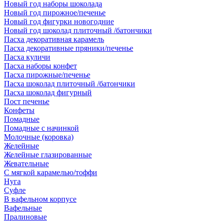
Новый год наборы шоколада
Новый год пирожное/печенье
Новый год фигурки новогодние
Новый год шоколад плиточный /батончики
Пасха декоративная карамель
Пасха декоративные пряники/печенье
Пасха куличи
Пасха наборы конфет
Пасха пирожные/печенье
Пасха шоколад плиточный /батончики
Пасха шоколад фигурный
Пост печенье
Конфеты
Помадные
Помадные с начинкой
Молочные (коровка)
Желейные
Желейные глазированные
Жевательные
С мягкой карамелью/тоффи
Нуга
Суфле
В вафельном корпусе
Вафельные
Пралиновые