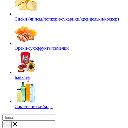
Снеки (чипсы/попкорн/сухарики/крендельки/крекер)
Орехи/сухофрукты/семечки
Бакалея
Соки/напитки/вода