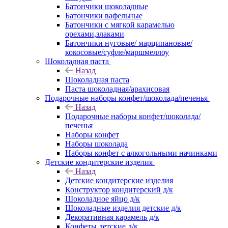
Батончики шоколадные
Батончики вафельные
Батончики с мягкой карамелью
орехами,злаками
Батончики нуговые/ марципановые/
кокосовые/суфле/маршмеллоу
Шоколадная паста
Назад
Шоколадная паста
Паста шоколадная/арахисовая
Подарочные наборы конфет/шоколада/печенья
Назад
Подарочные наборы конфет/шоколада/
печенья
Наборы конфет
Наборы шоколада
Наборы конфет с алкогольными начинками
Детские кондитерские изделия
Назад
Детские кондитерские изделия
Конструктор кондитерский д/к
Шоколадное яйцо д/к
Шоколадные изделия детские д/к
Декоративная карамель д/к
Конфеты детские д/к