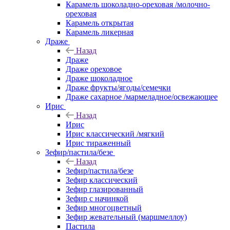
Карамель шоколадно-ореховая /молочно-
ореховая
Карамель открытая
Карамель ликерная
Драже
Назад
Драже
Драже ореховое
Драже шоколадное
Драже фрукты/ягоды/семечки
Драже сахарное /мармеладное/освежающее
Ирис
Назад
Ирис
Ирис классический /мягкий
Ирис тираженный
Зефир/пастила/безе
Назад
Зефир/пастила/безе
Зефир классический
Зефир глазированный
Зефир с начинкой
Зефир многоцветный
Зефир жевательный (маршмеллоу)
Пастила