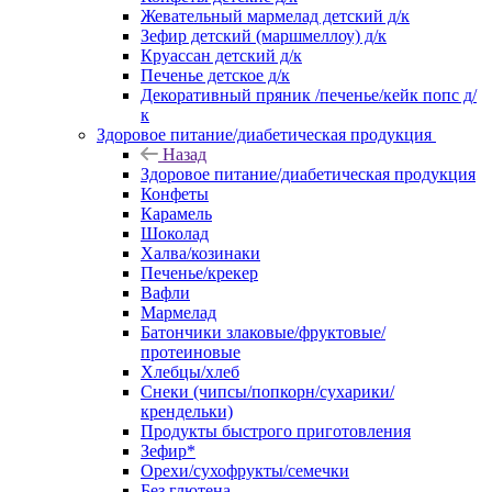
Жевательный мармелад детский д/к
Зефир детский (маршмеллоу) д/к
Круассан детский д/к
Печенье детское д/к
Декоративный пряник /печенье/кейк попс д/
к
Здоровое питание/диабетическая продукция
Назад
Здоровое питание/диабетическая продукция
Конфеты
Карамель
Шоколад
Халва/козинаки
Печенье/крекер
Вафли
Мармелад
Батончики злаковые/фруктовые/
протеиновые
Хлебцы/хлеб
Снеки (чипсы/попкорн/сухарики/
крендельки)
Продукты быстрого приготовления
Зефир*
Орехи/сухофрукты/семечки
Без глютена