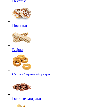
Печенье
Пряники
Вафли
Сушки/баранки/сухари
Готовые завтраки