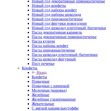
Новый год декоративные пряники/печенье
Новый год конфеты
Новый год наборы конфет
Новый год наборы шоколада
Новый год пирожное/печенье
Новый год фигурки новогодние
Новый год шоколад плиточный /батончики
Пасха декоративная карамель
Пасха декоративные пряники/печенье
Пасха куличи
Пасха наборы конфет
Пасха пирожные/печенье
Пасха шоколад плиточный /батончики
Пасха шоколад фигурный
Пост печенье
Конфеты
Назад
Конфеты
Помадные
Помадные с начинкой
Молочные (коровка)
Желейные
Желейные глазированные
Жевательные
С мягкой карамелью/тоффи