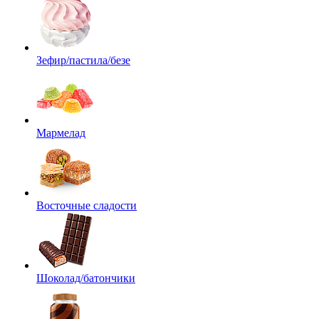
Зефир/пастила/безе
Мармелад
Восточные сладости
Шоколад/батончики