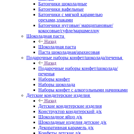
Батончики шоколадные
Батончики вафельные
Батончики с мягкой карамелью
орехами,злаками
Батончики нуговые/ марципановые/
кокосовые/суфле/маршмеллоу
Шоколадная паста
Назад
Шоколадная паста
Паста шоколадная/арахисовая
Подарочные наборы конфет/шоколада/печенья
Назад
Подарочные наборы конфет/шоколада/
печенья
Наборы конфет
Наборы шоколада
Наборы конфет с алкогольными начинками
Детские кондитерские изделия
Назад
Детские кондитерские изделия
Конструктор кондитерский д/к
Шоколадное яйцо д/к
Шоколадные изделия детские д/к
Декоративная карамель д/к
Конфеты детские д/к