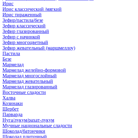
Ирис
Ирис классический /мягкий
Ирис тираженный
Зефир/пастила/безе
Зефир классический
Зефир глазированный
Зефир с начинкой
Зефир многоцветный
Зефир жевательный (маршмеллоу)
Пастила
Безе
Мармелад
Мармелад желейно-формовой
Мармелад многослойный
Мармелад жевательный
Мармелад глазированный
Восточные сладости
Халва
Козинаки
Щербет
Парварда
Нуга/лукум/рахат-лукум
Мучные национальные сладости
Шоколад/батончики
Шоколад плиточный