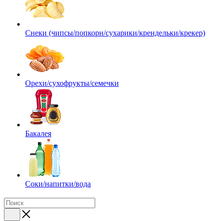
Снеки (чипсы/попкорн/сухарики/крендельки/крекер)
Орехи/сухофрукты/семечки
Бакалея
Соки/напитки/вода