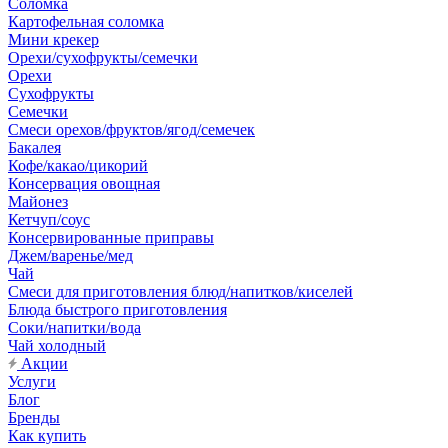
Соломка
Картофельная соломка
Мини крекер
Орехи/сухофрукты/семечки
Орехи
Сухофрукты
Семечки
Смеси орехов/фруктов/ягод/семечек
Бакалея
Кофе/какао/цикорий
Консервация овощная
Майонез
Кетчуп/соус
Консервированные приправы
Джем/варенье/мед
Чай
Смеси для приготовления блюд/напитков/киселей
Блюда быстрого приготовления
Соки/напитки/вода
Чай холодный
Акции
Услуги
Блог
Бренды
Как купить