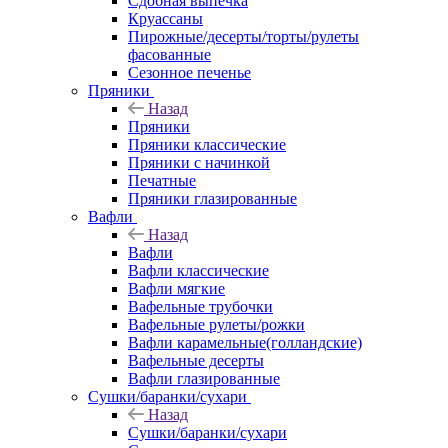
Сдобная выпечка
Круассаны
Пирожные/десерты/торты/рулеты
фасованные
Сезонное печенье
Пряники
Назад
Пряники
Пряники классические
Пряники с начинкой
Печатные
Пряники глазированные
Вафли
Назад
Вафли
Вафли классические
Вафли мягкие
Вафельные трубочки
Вафельные рулеты/рожки
Вафли карамельные(голландские)
Вафельные десерты
Вафли глазированные
Сушки/баранки/сухари
Назад
Сушки/баранки/сухари