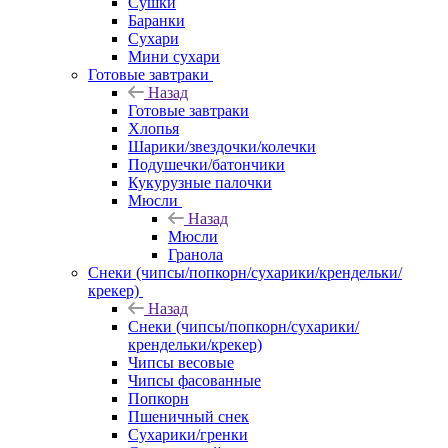
Сушки
Баранки
Сухари
Мини сухари
Готовые завтраки
Назад
Готовые завтраки
Хлопья
Шарики/звездочки/колечки
Подушечки/батончики
Кукурузные палочки
Мюсли
Назад
Мюсли
Гранола
Снеки (чипсы/попкорн/сухарики/крендельки/
крекер)
Назад
Снеки (чипсы/попкорн/сухарики/
крендельки/крекер)
Чипсы весовые
Чипсы фасованные
Попкорн
Пшеничный снек
Сухарики/гренки