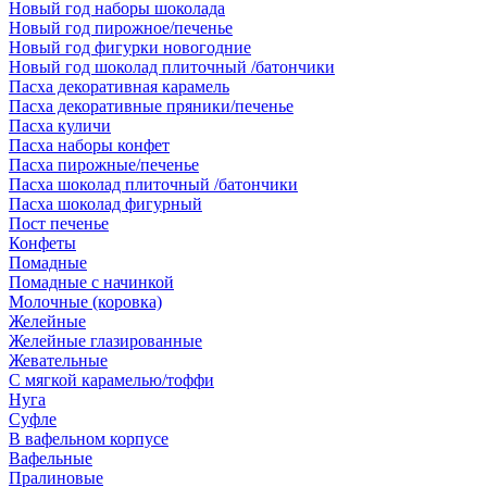
Новый год наборы шоколада
Новый год пирожное/печенье
Новый год фигурки новогодние
Новый год шоколад плиточный /батончики
Пасха декоративная карамель
Пасха декоративные пряники/печенье
Пасха куличи
Пасха наборы конфет
Пасха пирожные/печенье
Пасха шоколад плиточный /батончики
Пасха шоколад фигурный
Пост печенье
Конфеты
Помадные
Помадные с начинкой
Молочные (коровка)
Желейные
Желейные глазированные
Жевательные
С мягкой карамелью/тоффи
Нуга
Суфле
В вафельном корпусе
Вафельные
Пралиновые