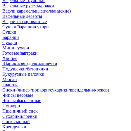
Вафельные трубочки
Вафельные рулеты/рожки
Вафли карамельные(голландские)
Вафельные десерты
Вафли глазированные
Сушки/баранки/сухари
Сушки
Баранки
Сухари
Мини сухари
Готовые завтраки
Хлопья
Шарики/звездочки/колечки
Подушечки/батончики
Кукурузные палочки
Мюсли
Гранола
Снеки (чипсы/попкорн/сухарики/крендельки/крекер)
Чипсы весовые
Чипсы фасованные
Попкорн
Пшеничный снек
Сухарики/гренки
Снек сырный
Крендельки