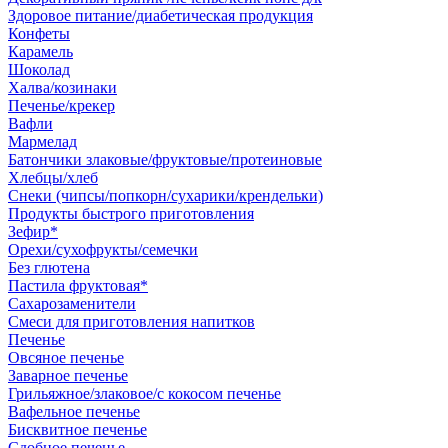
Здоровое питание/диабетическая продукция
Конфеты
Карамель
Шоколад
Халва/козинаки
Печенье/крекер
Вафли
Мармелад
Батончики злаковые/фруктовые/протеиновые
Хлебцы/хлеб
Снеки (чипсы/попкорн/сухарики/крендельки)
Продукты быстрого приготовления
Зефир*
Орехи/сухофрукты/семечки
Без глютена
Пастила фруктовая*
Сахарозаменители
Смеси для приготовления напитков
Печенье
Овсяное печенье
Заварное печенье
Грильяжное/злаковое/с кокосом печенье
Вафельное печенье
Бисквитное печенье
Сдобное печенье