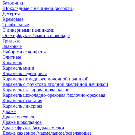
Батончики
Шоколадные с начинкой (ассорти)
Десерты
Кремовые
Трюфельные
С ликерными начинками
Орехи,фрукты/злаки в шоколаде
Грильяж
Злаковые
Набор микс конфеты
Элитные
Карамель
Карамель мини
Карамель леденцовая
Карамель помадная/с молочной начинкой
Карамель с фруктово-ягодной /желейной начинкой
Карамель глазированная/в какао
Карамель шоколадно-ореховая /молочно-ореховая
Карамель открытая
Карамель ликерная
Драже
Драже ореховое
Драже шоколадное
Драже фрукты/ягоды/семечки
Драже сахарное /мармеладное/освежающее