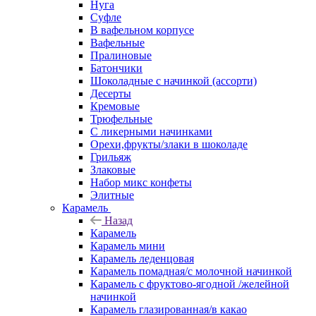
Нуга
Суфле
В вафельном корпусе
Вафельные
Пралиновые
Батончики
Шоколадные с начинкой (ассорти)
Десерты
Кремовые
Трюфельные
С ликерными начинками
Орехи,фрукты/злаки в шоколаде
Грильяж
Злаковые
Набор микс конфеты
Элитные
Карамель
Назад
Карамель
Карамель мини
Карамель леденцовая
Карамель помадная/с молочной начинкой
Карамель с фруктово-ягодной /желейной
начинкой
Карамель глазированная/в какао