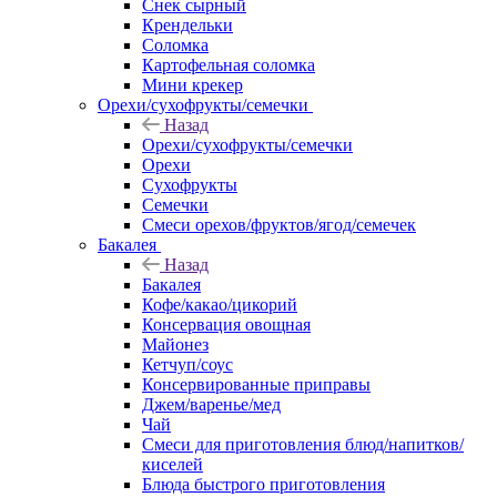
Снек сырный
Крендельки
Соломка
Картофельная соломка
Мини крекер
Орехи/сухофрукты/семечки
Назад
Орехи/сухофрукты/семечки
Орехи
Сухофрукты
Семечки
Смеси орехов/фруктов/ягод/семечек
Бакалея
Назад
Бакалея
Кофе/какао/цикорий
Консервация овощная
Майонез
Кетчуп/соус
Консервированные приправы
Джем/варенье/мед
Чай
Смеси для приготовления блюд/напитков/
киселей
Блюда быстрого приготовления