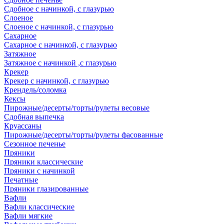
Сдобное с начинкой, с глазурью
Слоеное
Слоеное с начинкой, с глазурью
Сахарное
Сахарное с начинкой, с глазурью
Затяжное
Затяжное с начинкой ,с глазурью
Крекер
Крекер с начинкой, с глазурью
Крендель/соломка
Кексы
Пирожные/десерты/торты/рулеты весовые
Сдобная выпечка
Круассаны
Пирожные/десерты/торты/рулеты фасованные
Сезонное печенье
Пряники
Пряники классические
Пряники с начинкой
Печатные
Пряники глазированные
Вафли
Вафли классические
Вафли мягкие