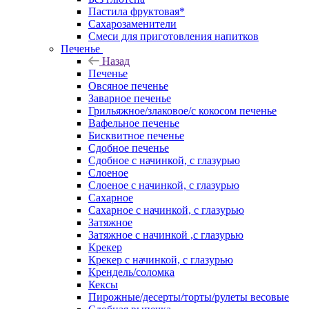
Пастила фруктовая*
Сахарозаменители
Смеси для приготовления напитков
Печенье
Назад
Печенье
Овсяное печенье
Заварное печенье
Грильяжное/злаковое/с кокосом печенье
Вафельное печенье
Бисквитное печенье
Сдобное печенье
Сдобное с начинкой, с глазурью
Слоеное
Слоеное с начинкой, с глазурью
Сахарное
Сахарное с начинкой, с глазурью
Затяжное
Затяжное с начинкой ,с глазурью
Крекер
Крекер с начинкой, с глазурью
Крендель/соломка
Кексы
Пирожные/десерты/торты/рулеты весовые