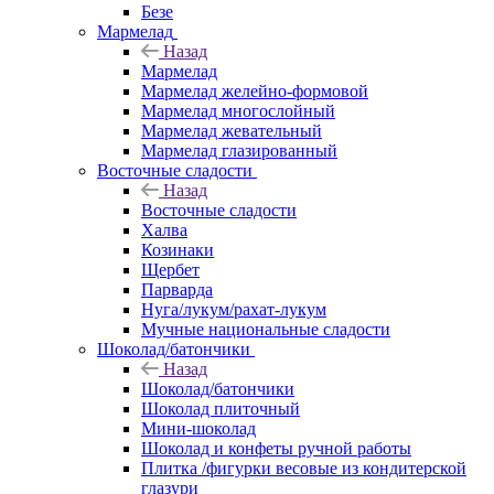
Безе
Мармелад
Назад
Мармелад
Мармелад желейно-формовой
Мармелад многослойный
Мармелад жевательный
Мармелад глазированный
Восточные сладости
Назад
Восточные сладости
Халва
Козинаки
Щербет
Парварда
Нуга/лукум/рахат-лукум
Мучные национальные сладости
Шоколад/батончики
Назад
Шоколад/батончики
Шоколад плиточный
Мини-шоколад
Шоколад и конфеты ручной работы
Плитка /фигурки весовые из кондитерской
глазури