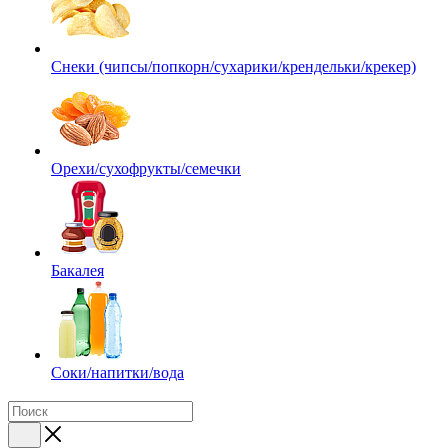
Снеки (чипсы/попкорн/сухарики/крендельки/крекер)
Орехи/сухофрукты/семечки
Бакалея
Соки/напитки/вода