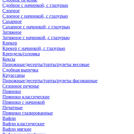
Сдобное с начинкой, с глазурью
Слоеное
Слоеное с начинкой, с глазурью
Сахарное
Сахарное с начинкой, с глазурью
Затяжное
Затяжное с начинкой ,с глазурью
Крекер
Крекер с начинкой, с глазурью
Крендель/соломка
Кексы
Пирожные/десерты/торты/рулеты весовые
Сдобная выпечка
Круассаны
Пирожные/десерты/торты/рулеты фасованные
Сезонное печенье
Пряники
Пряники классические
Пряники с начинкой
Печатные
Пряники глазированные
Вафли
Вафли классические
Вафли мягкие