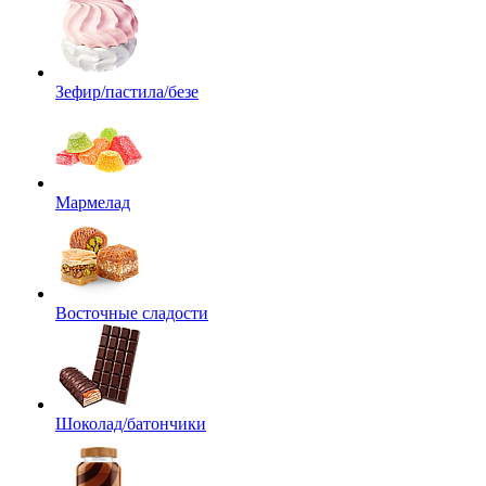
Зефир/пастила/безе
Мармелад
Восточные сладости
Шоколад/батончики