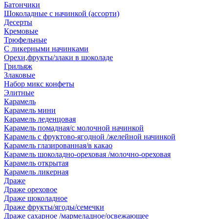
Батончики
Шоколадные с начинкой (ассорти)
Десерты
Кремовые
Трюфельные
С ликерными начинками
Орехи,фрукты/злаки в шоколаде
Грильяж
Злаковые
Набор микс конфеты
Элитные
Карамель
Карамель мини
Карамель леденцовая
Карамель помадная/с молочной начинкой
Карамель с фруктово-ягодной /желейной начинкой
Карамель глазированная/в какао
Карамель шоколадно-ореховая /молочно-ореховая
Карамель открытая
Карамель ликерная
Драже
Драже ореховое
Драже шоколадное
Драже фрукты/ягоды/семечки
Драже сахарное /мармеладное/освежающее