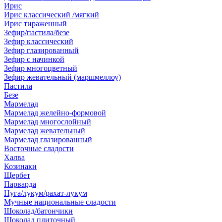
Ирис
Ирис классический /мягкий
Ирис тираженный
Зефир/пастила/безе
Зефир классический
Зефир глазированный
Зефир с начинкой
Зефир многоцветный
Зефир жевательный (маршмеллоу)
Пастила
Безе
Мармелад
Мармелад желейно-формовой
Мармелад многослойный
Мармелад жевательный
Мармелад глазированный
Восточные сладости
Халва
Козинаки
Щербет
Парварда
Нуга/лукум/рахат-лукум
Мучные национальные сладости
Шоколад/батончики
Шоколад плиточный