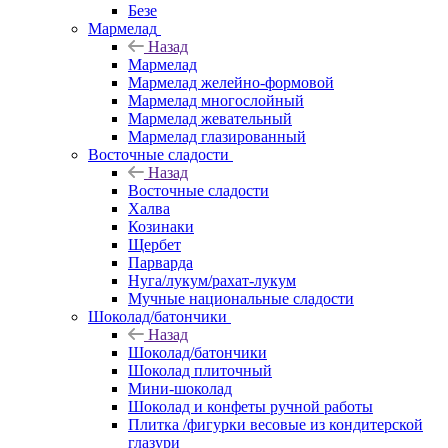
Безе
Мармелад
Назад
Мармелад
Мармелад желейно-формовой
Мармелад многослойный
Мармелад жевательный
Мармелад глазированный
Восточные сладости
Назад
Восточные сладости
Халва
Козинаки
Щербет
Парварда
Нуга/лукум/рахат-лукум
Мучные национальные сладости
Шоколад/батончики
Назад
Шоколад/батончики
Шоколад плиточный
Мини-шоколад
Шоколад и конфеты ручной работы
Плитка /фигурки весовые из кондитерской
глазури