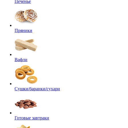
Печенье
Пряники
Вафли
Сушки/баранки/сухари
Готовые завтраки