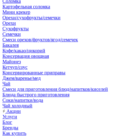
Соломка
Картофельная соломка
Мини крекер
Орехи/сухофрукты/семечки
Орехи
Сухофрукты
Семечки
Смеси орехов/фруктов/ягод/семечек
Бакалея
Кофе/какао/цикорий
Консервация овощная
Майонез
Кетчуп/соус
Консервированные приправы
Джем/варенье/мед
Чай
Смеси для приготовления блюд/напитков/киселей
Блюда быстрого приготовления
Соки/напитки/вода
Чай холодный
Акции
Услуги
Блог
Бренды
Как купить