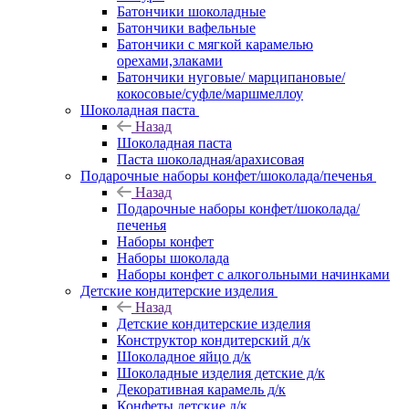
Батончики шоколадные
Батончики вафельные
Батончики с мягкой карамелью
орехами,злаками
Батончики нуговые/ марципановые/
кокосовые/суфле/маршмеллоу
Шоколадная паста
Назад
Шоколадная паста
Паста шоколадная/арахисовая
Подарочные наборы конфет/шоколада/печенья
Назад
Подарочные наборы конфет/шоколада/
печенья
Наборы конфет
Наборы шоколада
Наборы конфет с алкогольными начинками
Детские кондитерские изделия
Назад
Детские кондитерские изделия
Конструктор кондитерский д/к
Шоколадное яйцо д/к
Шоколадные изделия детские д/к
Декоративная карамель д/к
Конфеты детские д/к