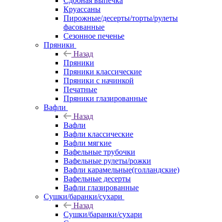
Сдобная выпечка
Круассаны
Пирожные/десерты/торты/рулеты
фасованные
Сезонное печенье
Пряники
Назад
Пряники
Пряники классические
Пряники с начинкой
Печатные
Пряники глазированные
Вафли
Назад
Вафли
Вафли классические
Вафли мягкие
Вафельные трубочки
Вафельные рулеты/рожки
Вафли карамельные(голландские)
Вафельные десерты
Вафли глазированные
Сушки/баранки/сухари
Назад
Сушки/баранки/сухари