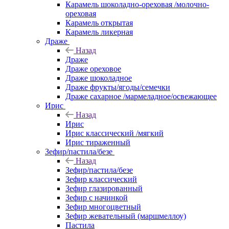
Карамель шоколадно-ореховая /молочно-
ореховая
Карамель открытая
Карамель ликерная
Драже
Назад
Драже
Драже ореховое
Драже шоколадное
Драже фрукты/ягоды/семечки
Драже сахарное /мармеладное/освежающее
Ирис
Назад
Ирис
Ирис классический /мягкий
Ирис тираженный
Зефир/пастила/безе
Назад
Зефир/пастила/безе
Зефир классический
Зефир глазированный
Зефир с начинкой
Зефир многоцветный
Зефир жевательный (маршмеллоу)
Пастила