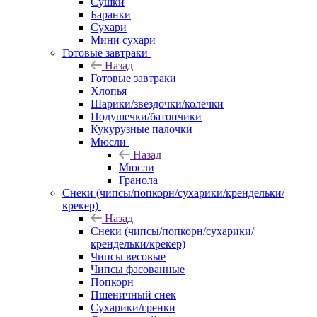
Сушки
Баранки
Сухари
Мини сухари
Готовые завтраки
Назад
Готовые завтраки
Хлопья
Шарики/звездочки/колечки
Подушечки/батончики
Кукурузные палочки
Мюсли
Назад
Мюсли
Гранола
Снеки (чипсы/попкорн/сухарики/крендельки/
крекер)
Назад
Снеки (чипсы/попкорн/сухарики/
крендельки/крекер)
Чипсы весовые
Чипсы фасованные
Попкорн
Пшеничный снек
Сухарики/гренки