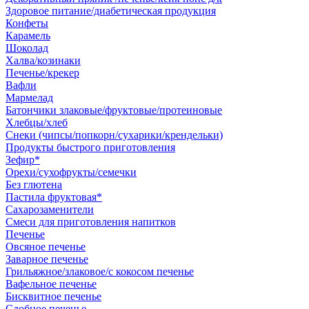
Здоровое питание/диабетическая продукция
Конфеты
Карамель
Шоколад
Халва/козинаки
Печенье/крекер
Вафли
Мармелад
Батончики злаковые/фруктовые/протеиновые
Хлебцы/хлеб
Снеки (чипсы/попкорн/сухарики/крендельки)
Продукты быстрого приготовления
Зефир*
Орехи/сухофрукты/семечки
Без глютена
Пастила фруктовая*
Сахарозаменители
Смеси для приготовления напитков
Печенье
Овсяное печенье
Заварное печенье
Грильяжное/злаковое/с кокосом печенье
Вафельное печенье
Бисквитное печенье
Сдобное печенье