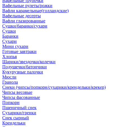
Вафельные трубочки
Вафельные рулеты/рожки
Вафли карамельные(голландские)
Вафельные десерты
Вафли глазированные
Сушки/баранки/сухари
Сушки
Баранки
Сухари
Мини сухари
Готовые завтраки
Хлопья
Шарики/звездочки/колечки
Подушечки/батончики
Кукурузные палочки
Мюсли
Гранола
Снеки (чипсы/попкорн/сухарики/крендельки/крекер)
Чипсы весовые
Чипсы фасованные
Попкорн
Пшеничный снек
Сухарики/гренки
Снек сырный
Крендельки