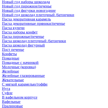
Новый год наборы шоколада
Новый год пирожное/печенье
Новый год фигурки новогодние
Новый год шоколад плиточный /батончики
Пасха декоративная карамель
Пасха декоративные пряники/печенье
Пасха куличи
Пасха наборы конфет
Пасха пирожные/печенье
Пасха шоколад плиточный /батончики
Пасха шоколад фигурный
Пост печенье
Конфеты
Помадные
Помадные с начинкой
Молочные (коровка)
Желейные
Желейные глазированные
Жевательные
С мягкой карамелью/тоффи
Нуга
Суфле
В вафельном корпусе
Вафельные
Пралиновые