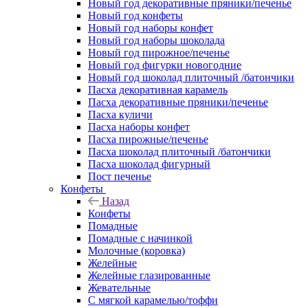
Новый год декоративные пряники/печенье
Новый год конфеты
Новый год наборы конфет
Новый год наборы шоколада
Новый год пирожное/печенье
Новый год фигурки новогодние
Новый год шоколад плиточный /батончики
Пасха декоративная карамель
Пасха декоративные пряники/печенье
Пасха куличи
Пасха наборы конфет
Пасха пирожные/печенье
Пасха шоколад плиточный /батончики
Пасха шоколад фигурный
Пост печенье
Конфеты
Назад
Конфеты
Помадные
Помадные с начинкой
Молочные (коровка)
Желейные
Желейные глазированные
Жевательные
С мягкой карамелью/тоффи