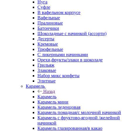
Нуга
Суфле
В вафельном корпусе
Вафельные
Пралиновые
Батончики
Шоколадные с начинкой (ассорти)
Десерты
Кремовые
Трюфельные
С ликерными начинками
Орехи,фрукты/злаки в шоколаде
Грильяж
Злаковые
Набор микс конфеты
Элитные
Карамель
Назад
Карамель
Карамель мини
Карамель леденцовая
Карамель помадная/с молочной начинкой
Карамель с фруктово-ягодной /желейной
начинкой
Карамель глазированная/в какао