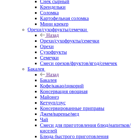
Снек сырный
Крендельки
Соломка
Картофельная соломка
Мини крекер
Орехи/сухофрукты/семечки
Назад
Орехи/сухофрукты/семечки
Орехи
Сухофрукты
Семечки
Смеси орехов/фруктов/ягод/семечек
Бакалея
Назад
Бакалея
Кофе/какао/цикорий
Консервация овощная
Майонез
Кетчуп/соус
Консервированные приправы
Джем/варенье/мед
Чай
Смеси для приготовления блюд/напитков/
киселей
Блюда быстрого приготовления