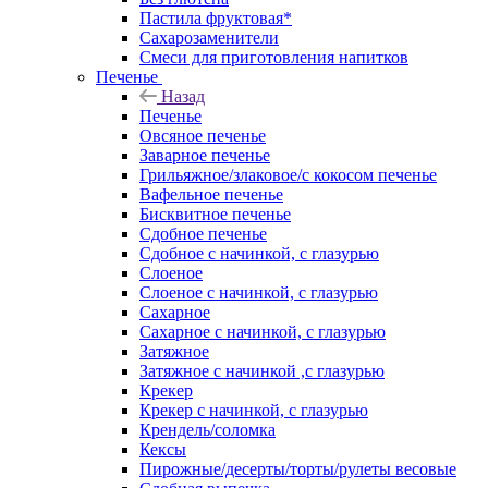
Пастила фруктовая*
Сахарозаменители
Смеси для приготовления напитков
Печенье
Назад
Печенье
Овсяное печенье
Заварное печенье
Грильяжное/злаковое/с кокосом печенье
Вафельное печенье
Бисквитное печенье
Сдобное печенье
Сдобное с начинкой, с глазурью
Слоеное
Слоеное с начинкой, с глазурью
Сахарное
Сахарное с начинкой, с глазурью
Затяжное
Затяжное с начинкой ,с глазурью
Крекер
Крекер с начинкой, с глазурью
Крендель/соломка
Кексы
Пирожные/десерты/торты/рулеты весовые