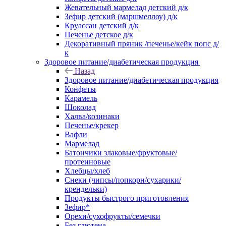
Жевательный мармелад детский д/к
Зефир детский (маршмеллоу) д/к
Круассан детский д/к
Печенье детское д/к
Декоративный пряник /печенье/кейк попс д/
к
Здоровое питание/диабетическая продукция
Назад
Здоровое питание/диабетическая продукция
Конфеты
Карамель
Шоколад
Халва/козинаки
Печенье/крекер
Вафли
Мармелад
Батончики злаковые/фруктовые/
протеиновые
Хлебцы/хлеб
Снеки (чипсы/попкорн/сухарики/
крендельки)
Продукты быстрого приготовления
Зефир*
Орехи/сухофрукты/семечки
Без глютена