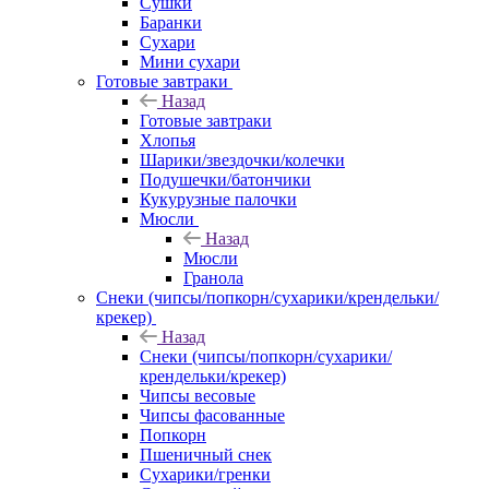
Сушки
Баранки
Сухари
Мини сухари
Готовые завтраки
Назад
Готовые завтраки
Хлопья
Шарики/звездочки/колечки
Подушечки/батончики
Кукурузные палочки
Мюсли
Назад
Мюсли
Гранола
Снеки (чипсы/попкорн/сухарики/крендельки/
крекер)
Назад
Снеки (чипсы/попкорн/сухарики/
крендельки/крекер)
Чипсы весовые
Чипсы фасованные
Попкорн
Пшеничный снек
Сухарики/гренки