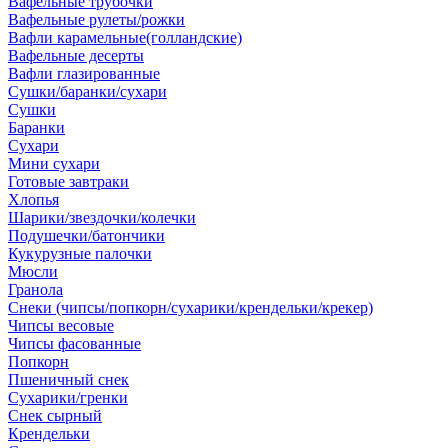
Вафельные трубочки
Вафельные рулеты/рожки
Вафли карамельные(голландские)
Вафельные десерты
Вафли глазированные
Сушки/баранки/сухари
Сушки
Баранки
Сухари
Мини сухари
Готовые завтраки
Хлопья
Шарики/звездочки/колечки
Подушечки/батончики
Кукурузные палочки
Мюсли
Гранола
Снеки (чипсы/попкорн/сухарики/крендельки/крекер)
Чипсы весовые
Чипсы фасованные
Попкорн
Пшеничный снек
Сухарики/гренки
Снек сырный
Крендельки