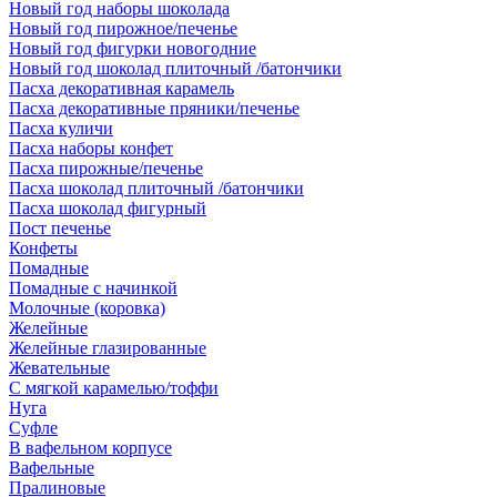
Новый год наборы шоколада
Новый год пирожное/печенье
Новый год фигурки новогодние
Новый год шоколад плиточный /батончики
Пасха декоративная карамель
Пасха декоративные пряники/печенье
Пасха куличи
Пасха наборы конфет
Пасха пирожные/печенье
Пасха шоколад плиточный /батончики
Пасха шоколад фигурный
Пост печенье
Конфеты
Помадные
Помадные с начинкой
Молочные (коровка)
Желейные
Желейные глазированные
Жевательные
С мягкой карамелью/тоффи
Нуга
Суфле
В вафельном корпусе
Вафельные
Пралиновые