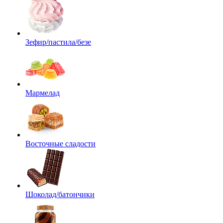
Зефир/пастила/безе
Мармелад
Восточные сладости
Шоколад/батончики