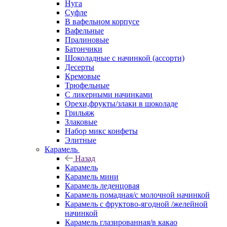
Нуга
Суфле
В вафельном корпусе
Вафельные
Пралиновые
Батончики
Шоколадные с начинкой (ассорти)
Десерты
Кремовые
Трюфельные
С ликерными начинками
Орехи,фрукты/злаки в шоколаде
Грильяж
Злаковые
Набор микс конфеты
Элитные
Карамель
Назад
Карамель
Карамель мини
Карамель леденцовая
Карамель помадная/с молочной начинкой
Карамель с фруктово-ягодной /желейной
начинкой
Карамель глазированная/в какао