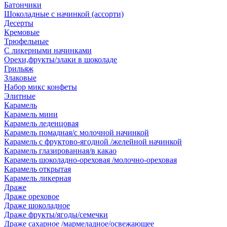
Батончики
Шоколадные с начинкой (ассорти)
Десерты
Кремовые
Трюфельные
С ликерными начинками
Орехи,фрукты/злаки в шоколаде
Грильяж
Злаковые
Набор микс конфеты
Элитные
Карамель
Карамель мини
Карамель леденцовая
Карамель помадная/с молочной начинкой
Карамель с фруктово-ягодной /желейной начинкой
Карамель глазированная/в какао
Карамель шоколадно-ореховая /молочно-ореховая
Карамель открытая
Карамель ликерная
Драже
Драже ореховое
Драже шоколадное
Драже фрукты/ягоды/семечки
Драже сахарное /мармеладное/освежающее