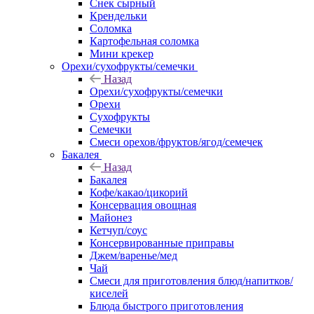
Снек сырный
Крендельки
Соломка
Картофельная соломка
Мини крекер
Орехи/сухофрукты/семечки
Назад
Орехи/сухофрукты/семечки
Орехи
Сухофрукты
Семечки
Смеси орехов/фруктов/ягод/семечек
Бакалея
Назад
Бакалея
Кофе/какао/цикорий
Консервация овощная
Майонез
Кетчуп/соус
Консервированные приправы
Джем/варенье/мед
Чай
Смеси для приготовления блюд/напитков/
киселей
Блюда быстрого приготовления