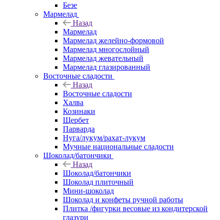
Безе
Мармелад
Назад
Мармелад
Мармелад желейно-формовой
Мармелад многослойный
Мармелад жевательный
Мармелад глазированный
Восточные сладости
Назад
Восточные сладости
Халва
Козинаки
Щербет
Парварда
Нуга/лукум/рахат-лукум
Мучные национальные сладости
Шоколад/батончики
Назад
Шоколад/батончики
Шоколад плиточный
Мини-шоколад
Шоколад и конфеты ручной работы
Плитка /фигурки весовые из кондитерской
глазури