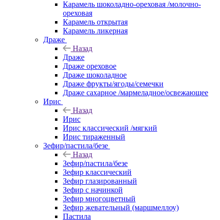
Карамель шоколадно-ореховая /молочно-
ореховая
Карамель открытая
Карамель ликерная
Драже
Назад
Драже
Драже ореховое
Драже шоколадное
Драже фрукты/ягоды/семечки
Драже сахарное /мармеладное/освежающее
Ирис
Назад
Ирис
Ирис классический /мягкий
Ирис тираженный
Зефир/пастила/безе
Назад
Зефир/пастила/безе
Зефир классический
Зефир глазированный
Зефир с начинкой
Зефир многоцветный
Зефир жевательный (маршмеллоу)
Пастила