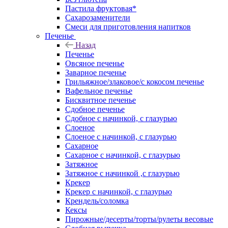
Пастила фруктовая*
Сахарозаменители
Смеси для приготовления напитков
Печенье
Назад
Печенье
Овсяное печенье
Заварное печенье
Грильяжное/злаковое/с кокосом печенье
Вафельное печенье
Бисквитное печенье
Сдобное печенье
Сдобное с начинкой, с глазурью
Слоеное
Слоеное с начинкой, с глазурью
Сахарное
Сахарное с начинкой, с глазурью
Затяжное
Затяжное с начинкой ,с глазурью
Крекер
Крекер с начинкой, с глазурью
Крендель/соломка
Кексы
Пирожные/десерты/торты/рулеты весовые