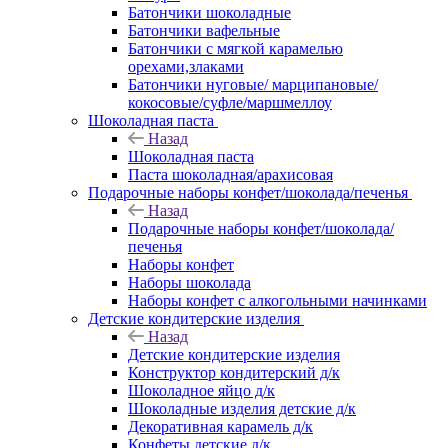
Батончики шоколадные
Батончики вафельные
Батончики с мягкой карамелью
орехами,злаками
Батончики нуговые/ марципановые/
кокосовые/суфле/маршмеллоу
Шоколадная паста
Назад
Шоколадная паста
Паста шоколадная/арахисовая
Подарочные наборы конфет/шоколада/печенья
Назад
Подарочные наборы конфет/шоколада/
печенья
Наборы конфет
Наборы шоколада
Наборы конфет с алкогольными начинками
Детские кондитерские изделия
Назад
Детские кондитерские изделия
Конструктор кондитерский д/к
Шоколадное яйцо д/к
Шоколадные изделия детские д/к
Декоративная карамель д/к
Конфеты детские д/к