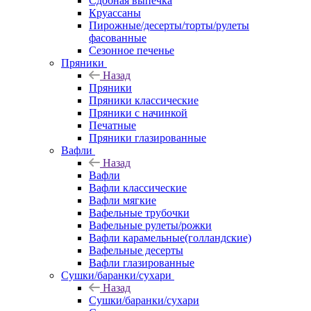
Сдобная выпечка
Круассаны
Пирожные/десерты/торты/рулеты
фасованные
Сезонное печенье
Пряники
Назад
Пряники
Пряники классические
Пряники с начинкой
Печатные
Пряники глазированные
Вафли
Назад
Вафли
Вафли классические
Вафли мягкие
Вафельные трубочки
Вафельные рулеты/рожки
Вафли карамельные(голландские)
Вафельные десерты
Вафли глазированные
Сушки/баранки/сухари
Назад
Сушки/баранки/сухари