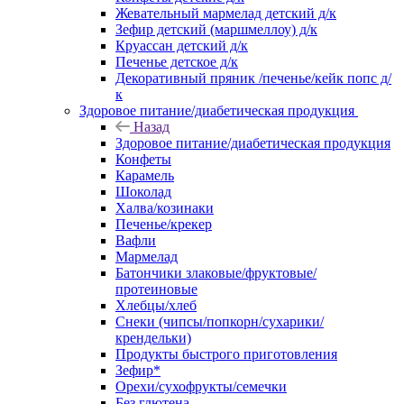
Жевательный мармелад детский д/к
Зефир детский (маршмеллоу) д/к
Круассан детский д/к
Печенье детское д/к
Декоративный пряник /печенье/кейк попс д/
к
Здоровое питание/диабетическая продукция
Назад
Здоровое питание/диабетическая продукция
Конфеты
Карамель
Шоколад
Халва/козинаки
Печенье/крекер
Вафли
Мармелад
Батончики злаковые/фруктовые/
протеиновые
Хлебцы/хлеб
Снеки (чипсы/попкорн/сухарики/
крендельки)
Продукты быстрого приготовления
Зефир*
Орехи/сухофрукты/семечки
Без глютена