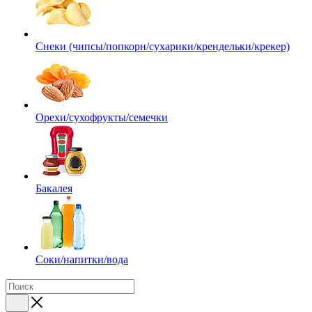
Снеки (чипсы/попкорн/сухарики/крендельки/крекер)
Орехи/сухофрукты/семечки
Бакалея
Соки/напитки/вода