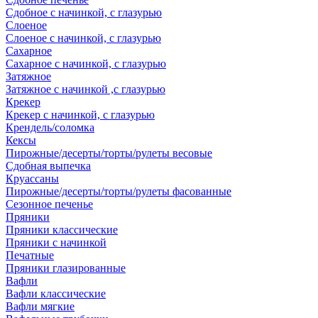
Сдобное с начинкой, с глазурью
Слоеное
Слоеное с начинкой, с глазурью
Сахарное
Сахарное с начинкой, с глазурью
Затяжное
Затяжное с начинкой ,с глазурью
Крекер
Крекер с начинкой, с глазурью
Крендель/соломка
Кексы
Пирожные/десерты/торты/рулеты весовые
Сдобная выпечка
Круассаны
Пирожные/десерты/торты/рулеты фасованные
Сезонное печенье
Пряники
Пряники классические
Пряники с начинкой
Печатные
Пряники глазированные
Вафли
Вафли классические
Вафли мягкие