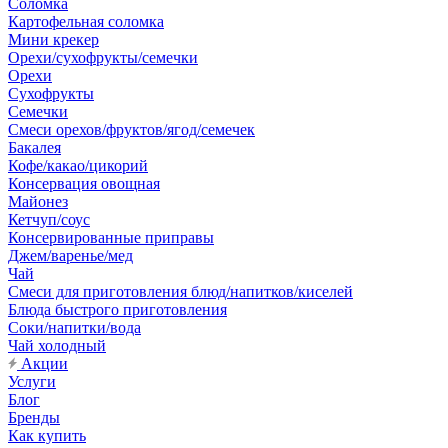
Соломка
Картофельная соломка
Мини крекер
Орехи/сухофрукты/семечки
Орехи
Сухофрукты
Семечки
Смеси орехов/фруктов/ягод/семечек
Бакалея
Кофе/какао/цикорий
Консервация овощная
Майонез
Кетчуп/соус
Консервированные приправы
Джем/варенье/мед
Чай
Смеси для приготовления блюд/напитков/киселей
Блюда быстрого приготовления
Соки/напитки/вода
Чай холодный
Акции
Услуги
Блог
Бренды
Как купить