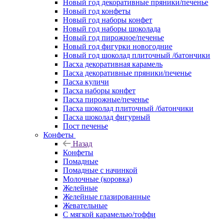
Новый год декоративные пряники/печенье
Новый год конфеты
Новый год наборы конфет
Новый год наборы шоколада
Новый год пирожное/печенье
Новый год фигурки новогодние
Новый год шоколад плиточный /батончики
Пасха декоративная карамель
Пасха декоративные пряники/печенье
Пасха куличи
Пасха наборы конфет
Пасха пирожные/печенье
Пасха шоколад плиточный /батончики
Пасха шоколад фигурный
Пост печенье
Конфеты
Назад
Конфеты
Помадные
Помадные с начинкой
Молочные (коровка)
Желейные
Желейные глазированные
Жевательные
С мягкой карамелью/тоффи