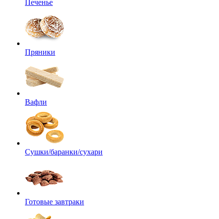
Печенье
Пряники
Вафли
Сушки/баранки/сухари
Готовые завтраки