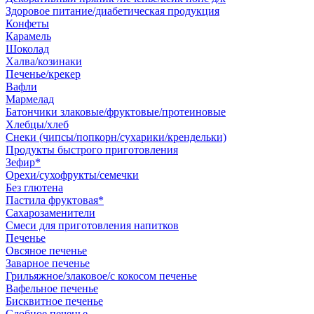
Здоровое питание/диабетическая продукция
Конфеты
Карамель
Шоколад
Халва/козинаки
Печенье/крекер
Вафли
Мармелад
Батончики злаковые/фруктовые/протеиновые
Хлебцы/хлеб
Снеки (чипсы/попкорн/сухарики/крендельки)
Продукты быстрого приготовления
Зефир*
Орехи/сухофрукты/семечки
Без глютена
Пастила фруктовая*
Сахарозаменители
Смеси для приготовления напитков
Печенье
Овсяное печенье
Заварное печенье
Грильяжное/злаковое/с кокосом печенье
Вафельное печенье
Бисквитное печенье
Сдобное печенье