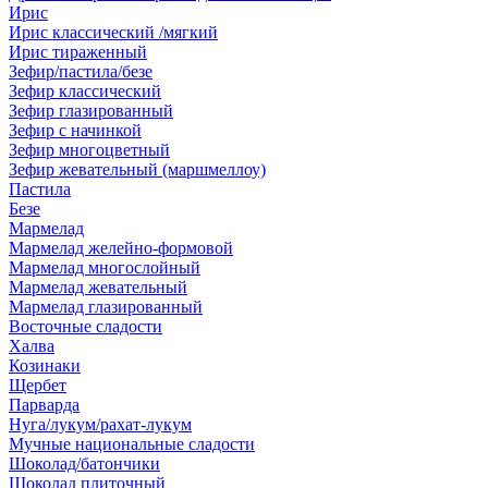
Ирис
Ирис классический /мягкий
Ирис тираженный
Зефир/пастила/безе
Зефир классический
Зефир глазированный
Зефир с начинкой
Зефир многоцветный
Зефир жевательный (маршмеллоу)
Пастила
Безе
Мармелад
Мармелад желейно-формовой
Мармелад многослойный
Мармелад жевательный
Мармелад глазированный
Восточные сладости
Халва
Козинаки
Щербет
Парварда
Нуга/лукум/рахат-лукум
Мучные национальные сладости
Шоколад/батончики
Шоколад плиточный