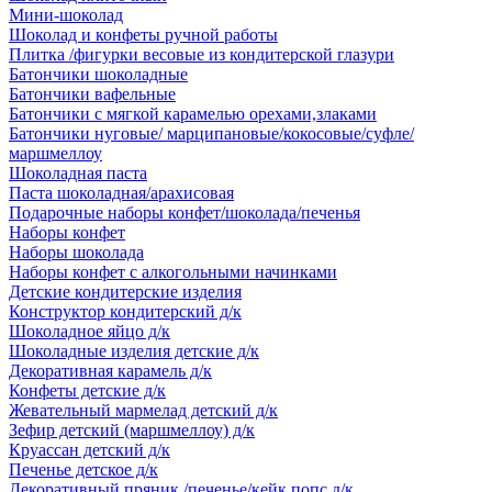
Мини-шоколад
Шоколад и конфеты ручной работы
Плитка /фигурки весовые из кондитерской глазури
Батончики шоколадные
Батончики вафельные
Батончики с мягкой карамелью орехами,злаками
Батончики нуговые/ марципановые/кокосовые/суфле/
маршмеллоу
Шоколадная паста
Паста шоколадная/арахисовая
Подарочные наборы конфет/шоколада/печенья
Наборы конфет
Наборы шоколада
Наборы конфет с алкогольными начинками
Детские кондитерские изделия
Конструктор кондитерский д/к
Шоколадное яйцо д/к
Шоколадные изделия детские д/к
Декоративная карамель д/к
Конфеты детские д/к
Жевательный мармелад детский д/к
Зефир детский (маршмеллоу) д/к
Круассан детский д/к
Печенье детское д/к
Декоративный пряник /печенье/кейк попс д/к