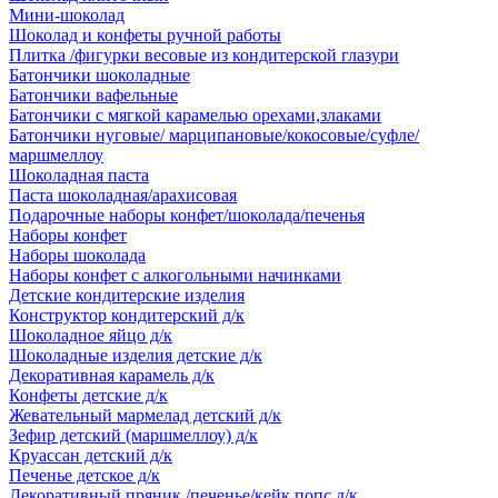
Мини-шоколад
Шоколад и конфеты ручной работы
Плитка /фигурки весовые из кондитерской глазури
Батончики шоколадные
Батончики вафельные
Батончики с мягкой карамелью орехами,злаками
Батончики нуговые/ марципановые/кокосовые/суфле/
маршмеллоу
Шоколадная паста
Паста шоколадная/арахисовая
Подарочные наборы конфет/шоколада/печенья
Наборы конфет
Наборы шоколада
Наборы конфет с алкогольными начинками
Детские кондитерские изделия
Конструктор кондитерский д/к
Шоколадное яйцо д/к
Шоколадные изделия детские д/к
Декоративная карамель д/к
Конфеты детские д/к
Жевательный мармелад детский д/к
Зефир детский (маршмеллоу) д/к
Круассан детский д/к
Печенье детское д/к
Декоративный пряник /печенье/кейк попс д/к