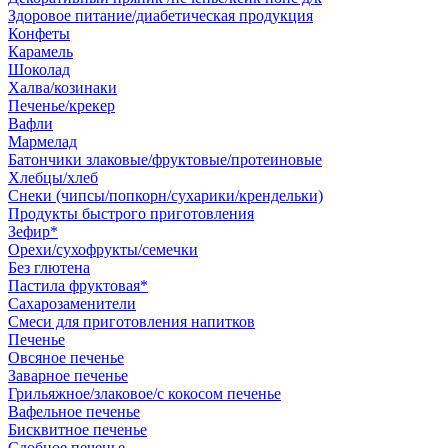
Здоровое питание/диабетическая продукция
Конфеты
Карамель
Шоколад
Халва/козинаки
Печенье/крекер
Вафли
Мармелад
Батончики злаковые/фруктовые/протеиновые
Хлебцы/хлеб
Снеки (чипсы/попкорн/сухарики/крендельки)
Продукты быстрого приготовления
Зефир*
Орехи/сухофрукты/семечки
Без глютена
Пастила фруктовая*
Сахарозаменители
Смеси для приготовления напитков
Печенье
Овсяное печенье
Заварное печенье
Грильяжное/злаковое/с кокосом печенье
Вафельное печенье
Бисквитное печенье
Сдобное печенье