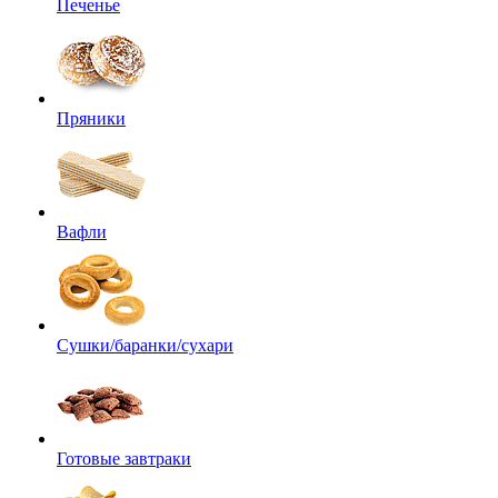
Печенье
Пряники
Вафли
Сушки/баранки/сухари
Готовые завтраки