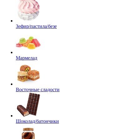
Зефир/пастила/безе
Мармелад
Восточные сладости
Шоколад/батончики