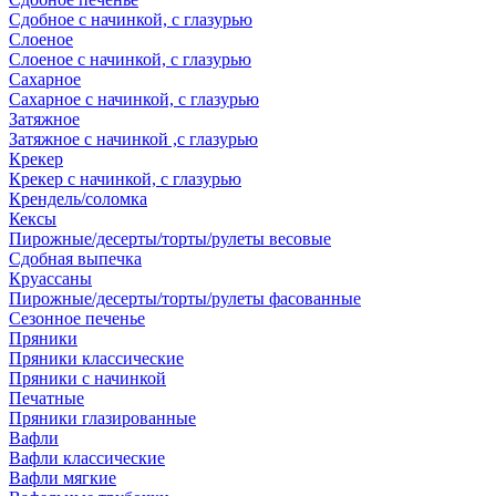
Сдобное с начинкой, с глазурью
Слоеное
Слоеное с начинкой, с глазурью
Сахарное
Сахарное с начинкой, с глазурью
Затяжное
Затяжное с начинкой ,с глазурью
Крекер
Крекер с начинкой, с глазурью
Крендель/соломка
Кексы
Пирожные/десерты/торты/рулеты весовые
Сдобная выпечка
Круассаны
Пирожные/десерты/торты/рулеты фасованные
Сезонное печенье
Пряники
Пряники классические
Пряники с начинкой
Печатные
Пряники глазированные
Вафли
Вафли классические
Вафли мягкие