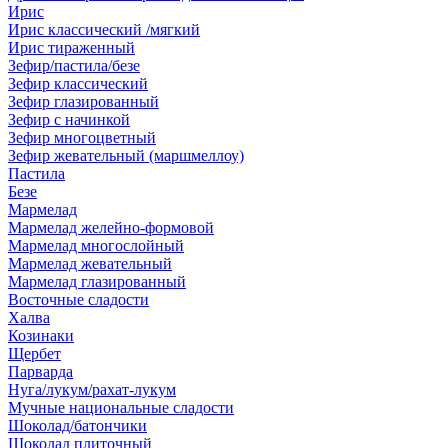
Ирис
Ирис классический /мягкий
Ирис тираженный
Зефир/пастила/безе
Зефир классический
Зефир глазированный
Зефир с начинкой
Зефир многоцветный
Зефир жевательный (маршмеллоу)
Пастила
Безе
Мармелад
Мармелад желейно-формовой
Мармелад многослойный
Мармелад жевательный
Мармелад глазированный
Восточные сладости
Халва
Козинаки
Щербет
Парварда
Нуга/лукум/рахат-лукум
Мучные национальные сладости
Шоколад/батончики
Шоколад плиточный