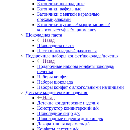
Батончики шоколадные
Батончики вафельные
Батончики с мягкой карамелью
орехами,злаками
Батончики нуговые/ марципановые/
кокосовые/суфле/маршмеллоу
Шоколадная паста
Назад
Шоколадная паста
Паста шоколадная/арахисовая
Подарочные наборы конфет/шоколада/печенья
Назад
Подарочные наборы конфет/шоколада/
печенья
Наборы конфет
Наборы шоколада
Наборы конфет с алкогольными начинками
Детские кондитерские изделия
Назад
Детские кондитерские изделия
Конструктор кондитерский д/к
Шоколадное яйцо д/к
Шоколадные изделия детские д/к
Декоративная карамель д/к
Конфеты детские д/к