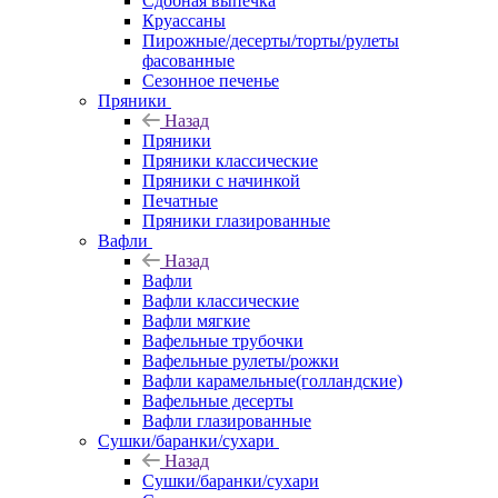
Сдобная выпечка
Круассаны
Пирожные/десерты/торты/рулеты
фасованные
Сезонное печенье
Пряники
Назад
Пряники
Пряники классические
Пряники с начинкой
Печатные
Пряники глазированные
Вафли
Назад
Вафли
Вафли классические
Вафли мягкие
Вафельные трубочки
Вафельные рулеты/рожки
Вафли карамельные(голландские)
Вафельные десерты
Вафли глазированные
Сушки/баранки/сухари
Назад
Сушки/баранки/сухари