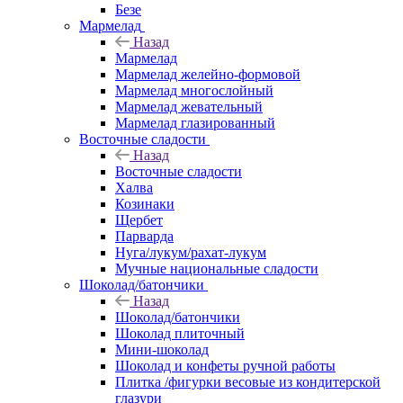
Безе
Мармелад
Назад
Мармелад
Мармелад желейно-формовой
Мармелад многослойный
Мармелад жевательный
Мармелад глазированный
Восточные сладости
Назад
Восточные сладости
Халва
Козинаки
Щербет
Парварда
Нуга/лукум/рахат-лукум
Мучные национальные сладости
Шоколад/батончики
Назад
Шоколад/батончики
Шоколад плиточный
Мини-шоколад
Шоколад и конфеты ручной работы
Плитка /фигурки весовые из кондитерской
глазури