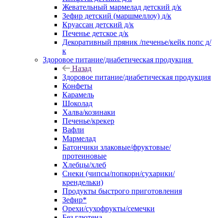
Жевательный мармелад детский д/к
Зефир детский (маршмеллоу) д/к
Круассан детский д/к
Печенье детское д/к
Декоративный пряник /печенье/кейк попс д/
к
Здоровое питание/диабетическая продукция
Назад
Здоровое питание/диабетическая продукция
Конфеты
Карамель
Шоколад
Халва/козинаки
Печенье/крекер
Вафли
Мармелад
Батончики злаковые/фруктовые/
протеиновые
Хлебцы/хлеб
Снеки (чипсы/попкорн/сухарики/
крендельки)
Продукты быстрого приготовления
Зефир*
Орехи/сухофрукты/семечки
Без глютена