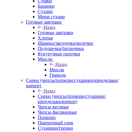
Сушки
Баранки
Сухари
Мини сухари
Готовые завтраки
Назад
Готовые завтраки
Хлопья
Шарики/звездочки/колечки
Подушечки/батончики
Кукурузные палочки
Мюсли
Назад
Мюсли
Гранола
Снеки (чипсы/попкорн/сухарики/крендельки/
крекер)
Назад
Снеки (чипсы/попкорн/сухарики/
крендельки/крекер)
Чипсы весовые
Чипсы фасованные
Попкорн
Пшеничный снек
Сухарики/гренки