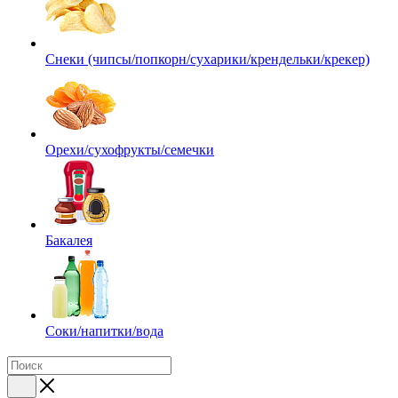
Снеки (чипсы/попкорн/сухарики/крендельки/крекер)
Орехи/сухофрукты/семечки
Бакалея
Соки/напитки/вода