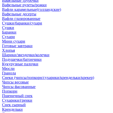
Вафельные трубочки
Вафельные рулеты/рожки
Вафли карамельные(голландские)
Вафельные десерты
Вафли глазированные
Сушки/баранки/сухари
Сушки
Баранки
Сухари
Мини сухари
Готовые завтраки
Хлопья
Шарики/звездочки/колечки
Подушечки/батончики
Кукурузные палочки
Мюсли
Гранола
Снеки (чипсы/попкорн/сухарики/крендельки/крекер)
Чипсы весовые
Чипсы фасованные
Попкорн
Пшеничный снек
Сухарики/гренки
Снек сырный
Крендельки