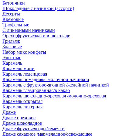
Батончики
Шоколадные с начинкой (ассорти)
Десерты
Кремовые
Трюфельные
С ликерными начинками
Орехи,фрукты/злаки в шоколаде
Грильяж
Злаковые
Набор микс конфеты
Элитные
Карамель
Карамель мини
Карамель леденцовая
Карамель помадная/с молочной начинкой
Карамель с фруктово-ягодной /желейной начинкой
Карамель глазированная/в какао
Карамель шоколадно-ореховая /молочно-ореховая
Карамель открытая
Карамель ликерная
Драже
Драже ореховое
Драже шоколадное
Драже фрукты/ягоды/семечки
Драже сахарное /мармеладное/освежающее