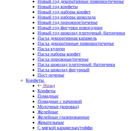
Новый год декоративные пряники/печенье
Новый год конфеты
Новый год наборы конфет
Новый год наборы шоколада
Новый год пирожное/печенье
Новый год фигурки новогодние
Новый год шоколад плиточный /батончики
Пасха декоративная карамель
Пасха декоративные пряники/печенье
Пасха куличи
Пасха наборы конфет
Пасха пирожные/печенье
Пасха шоколад плиточный /батончики
Пасха шоколад фигурный
Пост печенье
Конфеты
Назад
Конфеты
Помадные
Помадные с начинкой
Молочные (коровка)
Желейные
Желейные глазированные
Жевательные
С мягкой карамелью/тоффи