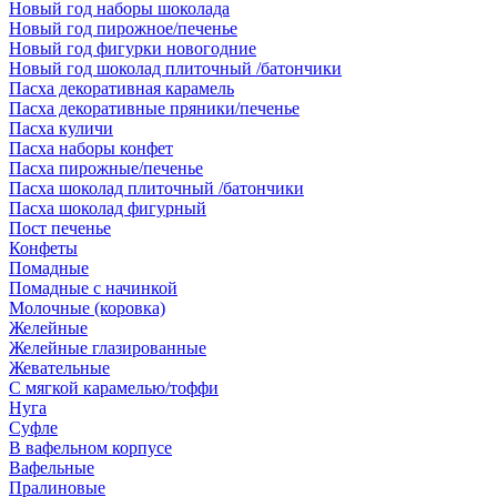
Новый год наборы шоколада
Новый год пирожное/печенье
Новый год фигурки новогодние
Новый год шоколад плиточный /батончики
Пасха декоративная карамель
Пасха декоративные пряники/печенье
Пасха куличи
Пасха наборы конфет
Пасха пирожные/печенье
Пасха шоколад плиточный /батончики
Пасха шоколад фигурный
Пост печенье
Конфеты
Помадные
Помадные с начинкой
Молочные (коровка)
Желейные
Желейные глазированные
Жевательные
С мягкой карамелью/тоффи
Нуга
Суфле
В вафельном корпусе
Вафельные
Пралиновые