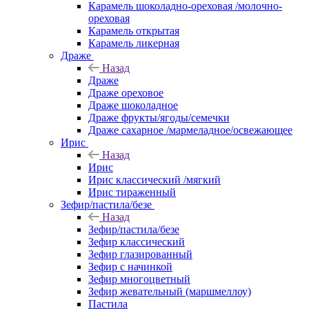
Карамель шоколадно-ореховая /молочно-
ореховая
Карамель открытая
Карамель ликерная
Драже
Назад
Драже
Драже ореховое
Драже шоколадное
Драже фрукты/ягоды/семечки
Драже сахарное /мармеладное/освежающее
Ирис
Назад
Ирис
Ирис классический /мягкий
Ирис тираженный
Зефир/пастила/безе
Назад
Зефир/пастила/безе
Зефир классический
Зефир глазированный
Зефир с начинкой
Зефир многоцветный
Зефир жевательный (маршмеллоу)
Пастила