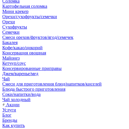
Соломка
Картофельная соломка
Мини крекер
Орехи/сухофрукты/семечки
Орехи
Сухофрукты
Семечки
Смеси орехов/фруктов/ягод/семечек
Бакалея
Кофе/какао/цикорий
Консервация овощная
Майонез
Кетчуп/соус
Консервированные приправы
Джем/варенье/мед
Чай
Смеси для приготовления блюд/напитков/киселей
Блюда быстрого приготовления
Соки/напитки/вода
Чай холодный
Акции
Услуги
Блог
Бренды
Как купить