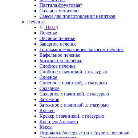
Пастила фруктовая*
Сахарозаменители
Смеси для приготовления напитков
Печенье
Назад
Печенье
Овсяное печенье
Заварное печенье
Грильяжное/злаковое/с кокосом печенье
Вафельное печенье
Бисквитное печенье
Сдобное печенье
Сдобное с начинкой, с глазурью
Слоеное
Слоеное с начинкой, с глазурью
Сахарное
Сахарное с начинкой, с глазурью
Затяжное
Затяжное с начинкой ,с глазурью
Крекер
Крекер с начинкой, с глазурью
Крендель/соломка
Кексы
Пирожные/десерты/торты/рулеты весовые