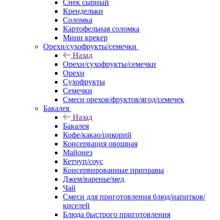
Снек сырный
Крендельки
Соломка
Картофельная соломка
Мини крекер
Орехи/сухофрукты/семечки
Назад
Орехи/сухофрукты/семечки
Орехи
Сухофрукты
Семечки
Смеси орехов/фруктов/ягод/семечек
Бакалея
Назад
Бакалея
Кофе/какао/цикорий
Консервация овощная
Майонез
Кетчуп/соус
Консервированные приправы
Джем/варенье/мед
Чай
Смеси для приготовления блюд/напитков/
киселей
Блюда быстрого приготовления