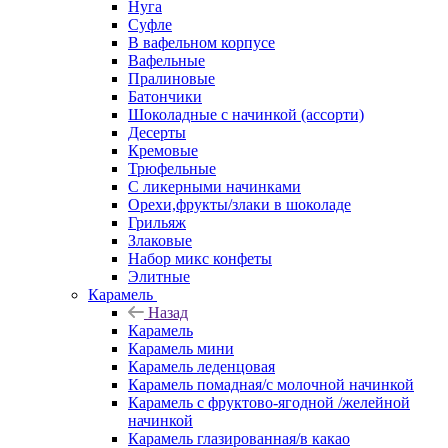
Нуга
Суфле
В вафельном корпусе
Вафельные
Пралиновые
Батончики
Шоколадные с начинкой (ассорти)
Десерты
Кремовые
Трюфельные
С ликерными начинками
Орехи,фрукты/злаки в шоколаде
Грильяж
Злаковые
Набор микс конфеты
Элитные
Карамель
Назад
Карамель
Карамель мини
Карамель леденцовая
Карамель помадная/с молочной начинкой
Карамель с фруктово-ягодной /желейной
начинкой
Карамель глазированная/в какао