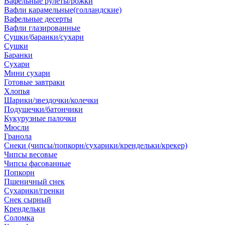
Вафельные рулеты/рожки
Вафли карамельные(голландские)
Вафельные десерты
Вафли глазированные
Сушки/баранки/сухари
Сушки
Баранки
Сухари
Мини сухари
Готовые завтраки
Хлопья
Шарики/звездочки/колечки
Подушечки/батончики
Кукурузные палочки
Мюсли
Гранола
Снеки (чипсы/попкорн/сухарики/крендельки/крекер)
Чипсы весовые
Чипсы фасованные
Попкорн
Пшеничный снек
Сухарики/гренки
Снек сырный
Крендельки
Соломка