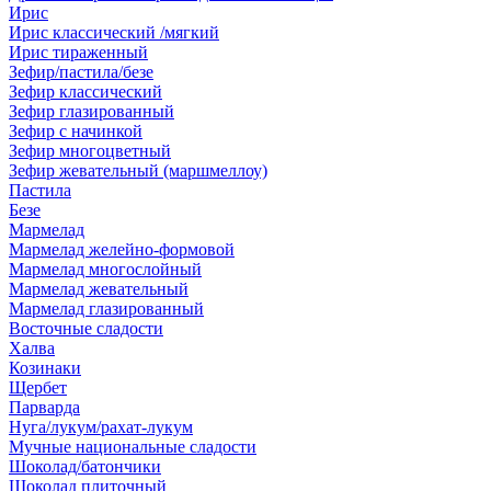
Ирис
Ирис классический /мягкий
Ирис тираженный
Зефир/пастила/безе
Зефир классический
Зефир глазированный
Зефир с начинкой
Зефир многоцветный
Зефир жевательный (маршмеллоу)
Пастила
Безе
Мармелад
Мармелад желейно-формовой
Мармелад многослойный
Мармелад жевательный
Мармелад глазированный
Восточные сладости
Халва
Козинаки
Щербет
Парварда
Нуга/лукум/рахат-лукум
Мучные национальные сладости
Шоколад/батончики
Шоколад плиточный