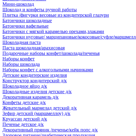
Мини-шоколад
Шоколад и конфеты ручной работы
Плитка /фигурки весовые из кондитерской глазури
Батончики шоколадные
Батончики вафельные
Батончики с мягкой карамелью орехами,злаками
Батончики нуговые/ марципановые/кокосовые/суфле/маршмелл
Шоколадная паста
Паста шоколадная/арахисовая
Подарочные наборы конфет/шоколада/печенья
Наборы конфет
Наборы шоколада
Наборы конфет с алкогольными начинками
Детские кондитерские изделия
Конструктор кондитерский д/к
Шоколадное яйцо д/к
Шоколадные изделия детские д/к
Декоративная карамель д/к
Конфеты детские д/к
Жевательный мармелад детский д/к
Зефир детский (маршмеллоу) д/к
Круассан детский д/к
Печенье детское д/к
Декоративный пряник /печенье/кейк попс д/к
Здоровое питание/диабетическая продукция