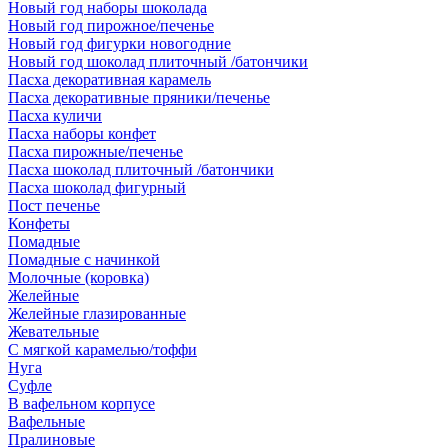
Новый год наборы шоколада
Новый год пирожное/печенье
Новый год фигурки новогодние
Новый год шоколад плиточный /батончики
Пасха декоративная карамель
Пасха декоративные пряники/печенье
Пасха куличи
Пасха наборы конфет
Пасха пирожные/печенье
Пасха шоколад плиточный /батончики
Пасха шоколад фигурный
Пост печенье
Конфеты
Помадные
Помадные с начинкой
Молочные (коровка)
Желейные
Желейные глазированные
Жевательные
С мягкой карамелью/тоффи
Нуга
Суфле
В вафельном корпусе
Вафельные
Пралиновые