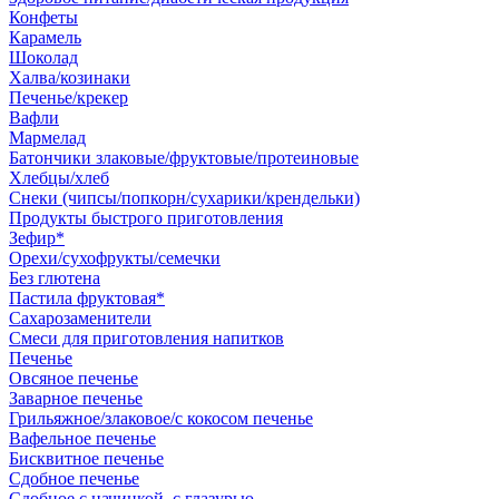
Конфеты
Карамель
Шоколад
Халва/козинаки
Печенье/крекер
Вафли
Мармелад
Батончики злаковые/фруктовые/протеиновые
Хлебцы/хлеб
Снеки (чипсы/попкорн/сухарики/крендельки)
Продукты быстрого приготовления
Зефир*
Орехи/сухофрукты/семечки
Без глютена
Пастила фруктовая*
Сахарозаменители
Смеси для приготовления напитков
Печенье
Овсяное печенье
Заварное печенье
Грильяжное/злаковое/с кокосом печенье
Вафельное печенье
Бисквитное печенье
Сдобное печенье
Сдобное с начинкой, с глазурью