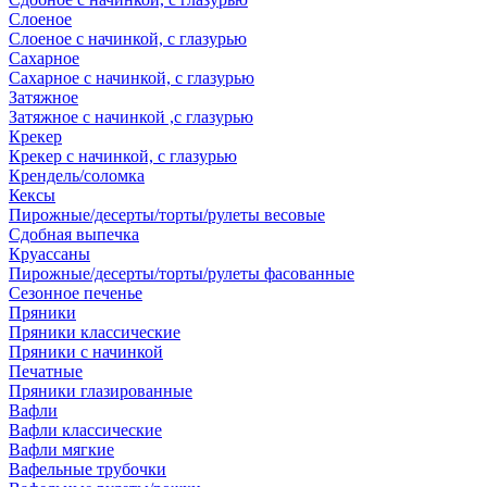
Слоеное
Слоеное с начинкой, с глазурью
Сахарное
Сахарное с начинкой, с глазурью
Затяжное
Затяжное с начинкой ,с глазурью
Крекер
Крекер с начинкой, с глазурью
Крендель/соломка
Кексы
Пирожные/десерты/торты/рулеты весовые
Сдобная выпечка
Круассаны
Пирожные/десерты/торты/рулеты фасованные
Сезонное печенье
Пряники
Пряники классические
Пряники с начинкой
Печатные
Пряники глазированные
Вафли
Вафли классические
Вафли мягкие
Вафельные трубочки