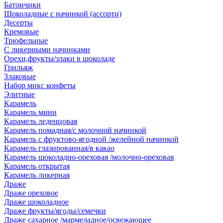
Батончики
Шоколадные с начинкой (ассорти)
Десерты
Кремовые
Трюфельные
С ликерными начинками
Орехи,фрукты/злаки в шоколаде
Грильяж
Злаковые
Набор микс конфеты
Элитные
Карамель
Карамель мини
Карамель леденцовая
Карамель помадная/с молочной начинкой
Карамель с фруктово-ягодной /желейной начинкой
Карамель глазированная/в какао
Карамель шоколадно-ореховая /молочно-ореховая
Карамель открытая
Карамель ликерная
Драже
Драже ореховое
Драже шоколадное
Драже фрукты/ягоды/семечки
Драже сахарное /мармеладное/освежающее