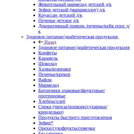
Жевательный мармелад детский д/к
Зефир детский (маршмеллоу) д/к
Круассан детский д/к
Печенье детское д/к
Декоративный пряник /печенье/кейк попс д/
к
Здоровое питание/диабетическая продукция
Назад
Здоровое питание/диабетическая продукция
Конфеты
Карамель
Шоколад
Халва/козинаки
Печенье/крекер
Вафли
Мармелад
Батончики злаковые/фруктовые/
протеиновые
Хлебцы/хлеб
Снеки (чипсы/попкорн/сухарики/
крендельки)
Продукты быстрого приготовления
Зефир*
Орехи/сухофрукты/семечки
Без глютена