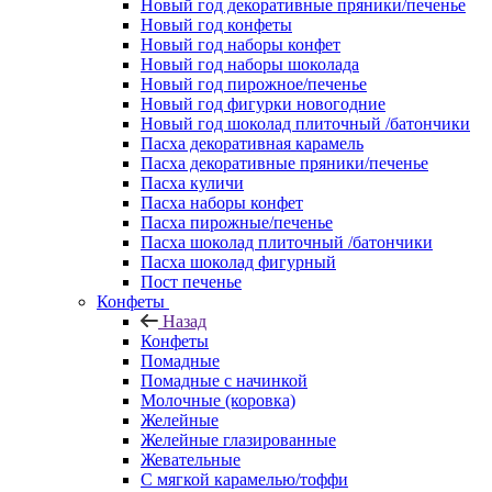
Новый год декоративные пряники/печенье
Новый год конфеты
Новый год наборы конфет
Новый год наборы шоколада
Новый год пирожное/печенье
Новый год фигурки новогодние
Новый год шоколад плиточный /батончики
Пасха декоративная карамель
Пасха декоративные пряники/печенье
Пасха куличи
Пасха наборы конфет
Пасха пирожные/печенье
Пасха шоколад плиточный /батончики
Пасха шоколад фигурный
Пост печенье
Конфеты
Назад
Конфеты
Помадные
Помадные с начинкой
Молочные (коровка)
Желейные
Желейные глазированные
Жевательные
С мягкой карамелью/тоффи