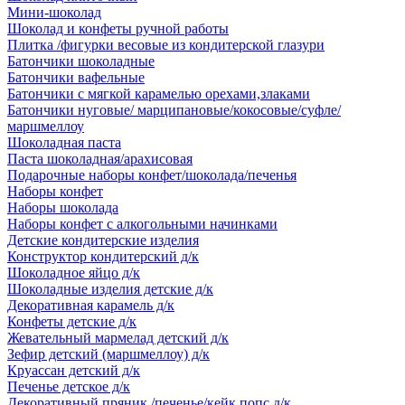
Мини-шоколад
Шоколад и конфеты ручной работы
Плитка /фигурки весовые из кондитерской глазури
Батончики шоколадные
Батончики вафельные
Батончики с мягкой карамелью орехами,злаками
Батончики нуговые/ марципановые/кокосовые/суфле/
маршмеллоу
Шоколадная паста
Паста шоколадная/арахисовая
Подарочные наборы конфет/шоколада/печенья
Наборы конфет
Наборы шоколада
Наборы конфет с алкогольными начинками
Детские кондитерские изделия
Конструктор кондитерский д/к
Шоколадное яйцо д/к
Шоколадные изделия детские д/к
Декоративная карамель д/к
Конфеты детские д/к
Жевательный мармелад детский д/к
Зефир детский (маршмеллоу) д/к
Круассан детский д/к
Печенье детское д/к
Декоративный пряник /печенье/кейк попс д/к