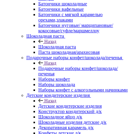
Батончики шоколадные
Батончики вафельные
Батончики с мягкой карамелью
орехами,злаками
Батончики нуговые/ марципановые/
кокосовые/суфле/маршмеллоу
Шоколадная паста
Назад
Шоколадная паста
Паста шоколадная/арахисовая
Подарочные наборы конфет/шоколада/печенья
Назад
Подарочные наборы конфет/шоколада/
печенья
Наборы конфет
Наборы шоколада
Наборы конфет с алкогольными начинками
Детские кондитерские изделия
Назад
Детские кондитерские изделия
Конструктор кондитерский д/к
Шоколадное яйцо д/к
Шоколадные изделия детские д/к
Декоративная карамель д/к
Конфеты детские д/к