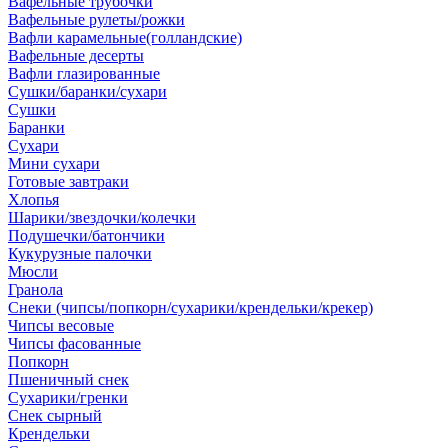
Вафельные трубочки
Вафельные рулеты/рожки
Вафли карамельные(голландские)
Вафельные десерты
Вафли глазированные
Сушки/баранки/сухари
Сушки
Баранки
Сухари
Мини сухари
Готовые завтраки
Хлопья
Шарики/звездочки/колечки
Подушечки/батончики
Кукурузные палочки
Мюсли
Гранола
Снеки (чипсы/попкорн/сухарики/крендельки/крекер)
Чипсы весовые
Чипсы фасованные
Попкорн
Пшеничный снек
Сухарики/гренки
Снек сырный
Крендельки