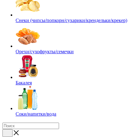
Снеки (чипсы/попкорн/сухарики/крендельки/крекер)
Орехи/сухофрукты/семечки
Бакалея
Соки/напитки/вода