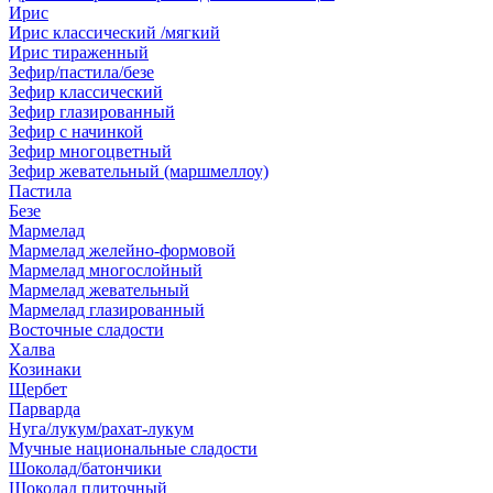
Ирис
Ирис классический /мягкий
Ирис тираженный
Зефир/пастила/безе
Зефир классический
Зефир глазированный
Зефир с начинкой
Зефир многоцветный
Зефир жевательный (маршмеллоу)
Пастила
Безе
Мармелад
Мармелад желейно-формовой
Мармелад многослойный
Мармелад жевательный
Мармелад глазированный
Восточные сладости
Халва
Козинаки
Щербет
Парварда
Нуга/лукум/рахат-лукум
Мучные национальные сладости
Шоколад/батончики
Шоколад плиточный