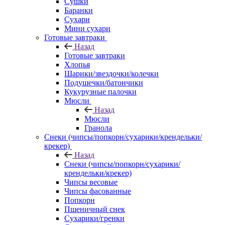
Сушки
Баранки
Сухари
Мини сухари
Готовые завтраки
Назад
Готовые завтраки
Хлопья
Шарики/звездочки/колечки
Подушечки/батончики
Кукурузные палочки
Мюсли
Назад
Мюсли
Гранола
Снеки (чипсы/попкорн/сухарики/крендельки/
крекер)
Назад
Снеки (чипсы/попкорн/сухарики/
крендельки/крекер)
Чипсы весовые
Чипсы фасованные
Попкорн
Пшеничный снек
Сухарики/гренки