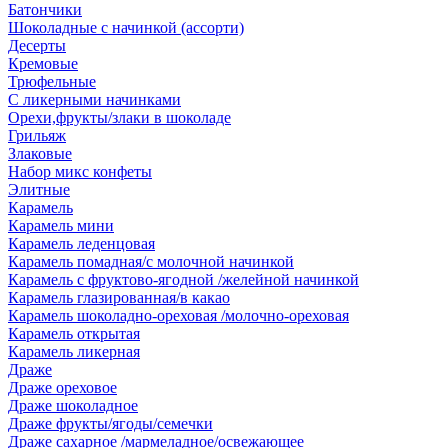
Батончики
Шоколадные с начинкой (ассорти)
Десерты
Кремовые
Трюфельные
С ликерными начинками
Орехи,фрукты/злаки в шоколаде
Грильяж
Злаковые
Набор микс конфеты
Элитные
Карамель
Карамель мини
Карамель леденцовая
Карамель помадная/с молочной начинкой
Карамель с фруктово-ягодной /желейной начинкой
Карамель глазированная/в какао
Карамель шоколадно-ореховая /молочно-ореховая
Карамель открытая
Карамель ликерная
Драже
Драже ореховое
Драже шоколадное
Драже фрукты/ягоды/семечки
Драже сахарное /мармеладное/освежающее