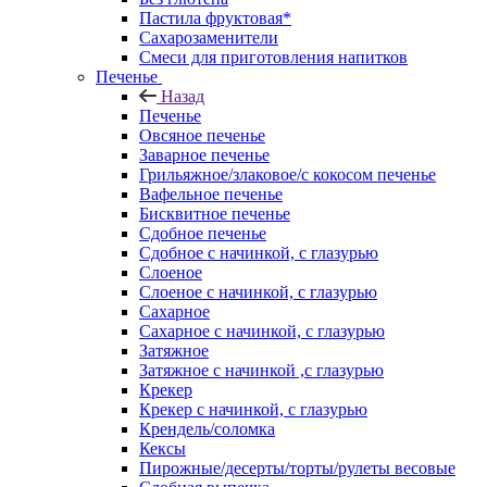
Пастила фруктовая*
Сахарозаменители
Смеси для приготовления напитков
Печенье
Назад
Печенье
Овсяное печенье
Заварное печенье
Грильяжное/злаковое/с кокосом печенье
Вафельное печенье
Бисквитное печенье
Сдобное печенье
Сдобное с начинкой, с глазурью
Слоеное
Слоеное с начинкой, с глазурью
Сахарное
Сахарное с начинкой, с глазурью
Затяжное
Затяжное с начинкой ,с глазурью
Крекер
Крекер с начинкой, с глазурью
Крендель/соломка
Кексы
Пирожные/десерты/торты/рулеты весовые