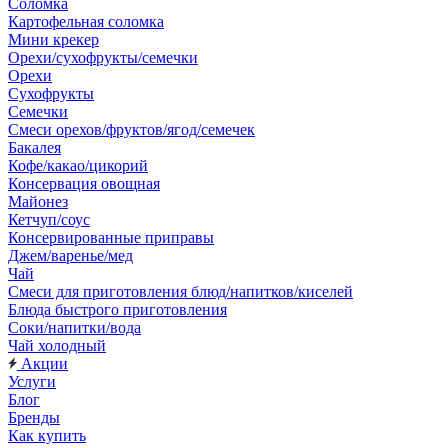
Соломка
Картофельная соломка
Мини крекер
Орехи/сухофрукты/семечки
Орехи
Сухофрукты
Семечки
Смеси орехов/фруктов/ягод/семечек
Бакалея
Кофе/какао/цикорий
Консервация овощная
Майонез
Кетчуп/соус
Консервированные приправы
Джем/варенье/мед
Чай
Смеси для приготовления блюд/напитков/киселей
Блюда быстрого приготовления
Соки/напитки/вода
Чай холодный
Акции
Услуги
Блог
Бренды
Как купить