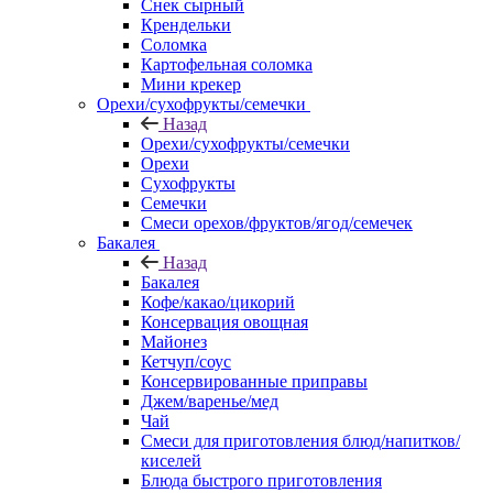
Снек сырный
Крендельки
Соломка
Картофельная соломка
Мини крекер
Орехи/сухофрукты/семечки
Назад
Орехи/сухофрукты/семечки
Орехи
Сухофрукты
Семечки
Смеси орехов/фруктов/ягод/семечек
Бакалея
Назад
Бакалея
Кофе/какао/цикорий
Консервация овощная
Майонез
Кетчуп/соус
Консервированные приправы
Джем/варенье/мед
Чай
Смеси для приготовления блюд/напитков/
киселей
Блюда быстрого приготовления