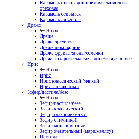
Карамель шоколадно-ореховая /молочно-
ореховая
Карамель открытая
Карамель ликерная
Драже
Назад
Драже
Драже ореховое
Драже шоколадное
Драже фрукты/ягоды/семечки
Драже сахарное /мармеладное/освежающее
Ирис
Назад
Ирис
Ирис классический /мягкий
Ирис тираженный
Зефир/пастила/безе
Назад
Зефир/пастила/безе
Зефир классический
Зефир глазированный
Зефир с начинкой
Зефир многоцветный
Зефир жевательный (маршмеллоу)
Пастила