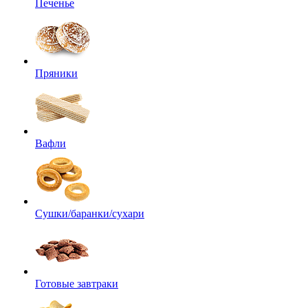
Печенье
Пряники
Вафли
Сушки/баранки/сухари
Готовые завтраки