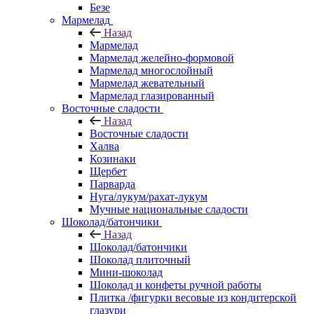
Безе
Мармелад
Назад
Мармелад
Мармелад желейно-формовой
Мармелад многослойный
Мармелад жевательный
Мармелад глазированный
Восточные сладости
Назад
Восточные сладости
Халва
Козинаки
Щербет
Парварда
Нуга/лукум/рахат-лукум
Мучные национальные сладости
Шоколад/батончики
Назад
Шоколад/батончики
Шоколад плиточный
Мини-шоколад
Шоколад и конфеты ручной работы
Плитка /фигурки весовые из кондитерской
глазури