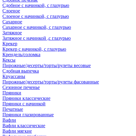
Сдобное с начинкой, с глазурью
Слоеное
Слоеное с начинкой, с глазурью
Сахарное
Сахарное с начинкой, с глазурью
Затяжное
Затяжное с начинкой ,с глазурью
Крекер
Крекер с начинкой, с глазурью
Крендель/соломка
Кексы
Пирожные/десерты/торты/рулеты весовые
Сдобная выпечка
Круассаны
Пирожные/десерты/торты/рулеты фасованные
Сезонное печенье
Пряники
Пряники классические
Пряники с начинкой
Печатные
Пряники глазированные
Вафли
Вафли классические
Вафли мягкие