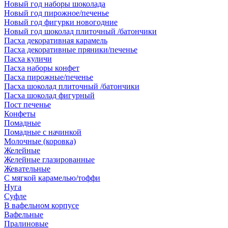
Новый год наборы шоколада
Новый год пирожное/печенье
Новый год фигурки новогодние
Новый год шоколад плиточный /батончики
Пасха декоративная карамель
Пасха декоративные пряники/печенье
Пасха куличи
Пасха наборы конфет
Пасха пирожные/печенье
Пасха шоколад плиточный /батончики
Пасха шоколад фигурный
Пост печенье
Конфеты
Помадные
Помадные с начинкой
Молочные (коровка)
Желейные
Желейные глазированные
Жевательные
С мягкой карамелью/тоффи
Нуга
Суфле
В вафельном корпусе
Вафельные
Пралиновые