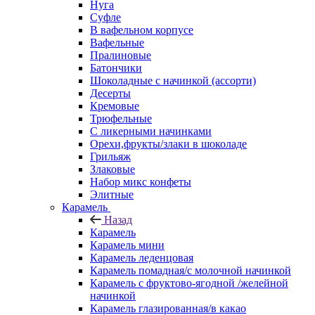
Нуга
Суфле
В вафельном корпусе
Вафельные
Пралиновые
Батончики
Шоколадные с начинкой (ассорти)
Десерты
Кремовые
Трюфельные
С ликерными начинками
Орехи,фрукты/злаки в шоколаде
Грильяж
Злаковые
Набор микс конфеты
Элитные
Карамель
Назад
Карамель
Карамель мини
Карамель леденцовая
Карамель помадная/с молочной начинкой
Карамель с фруктово-ягодной /желейной
начинкой
Карамель глазированная/в какао