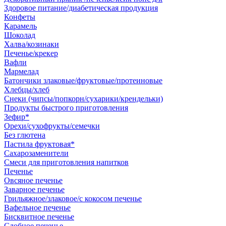
Здоровое питание/диабетическая продукция
Конфеты
Карамель
Шоколад
Халва/козинаки
Печенье/крекер
Вафли
Мармелад
Батончики злаковые/фруктовые/протеиновые
Хлебцы/хлеб
Снеки (чипсы/попкорн/сухарики/крендельки)
Продукты быстрого приготовления
Зефир*
Орехи/сухофрукты/семечки
Без глютена
Пастила фруктовая*
Сахарозаменители
Смеси для приготовления напитков
Печенье
Овсяное печенье
Заварное печенье
Грильяжное/злаковое/с кокосом печенье
Вафельное печенье
Бисквитное печенье
Сдобное печенье