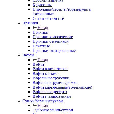
Сдобная выпечка
Круассаны
Пирожные/десерты/торты/рулеты
фасованные
Сезонное печенье
Пряники
Назад
Пряники
Пряники классические
Пряники с начинкой
Печатные
Пряники глазированные
Вафли
Назад
Вафли
Вафли классические
Вафли мягкие
Вафельные трубочки
Вафельные рулеты/рожки
Вафли карамельные(голландские)
Вафельные десерты
Вафли глазированные
Сушки/баранки/сухари
Назад
Сушки/баранки/сухари