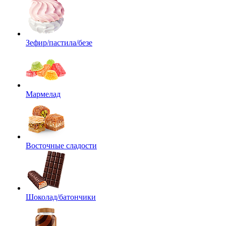
Зефир/пастила/безе
Мармелад
Восточные сладости
Шоколад/батончики