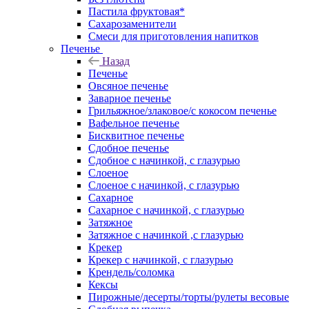
Пастила фруктовая*
Сахарозаменители
Смеси для приготовления напитков
Печенье
Назад
Печенье
Овсяное печенье
Заварное печенье
Грильяжное/злаковое/с кокосом печенье
Вафельное печенье
Бисквитное печенье
Сдобное печенье
Сдобное с начинкой, с глазурью
Слоеное
Слоеное с начинкой, с глазурью
Сахарное
Сахарное с начинкой, с глазурью
Затяжное
Затяжное с начинкой ,с глазурью
Крекер
Крекер с начинкой, с глазурью
Крендель/соломка
Кексы
Пирожные/десерты/торты/рулеты весовые