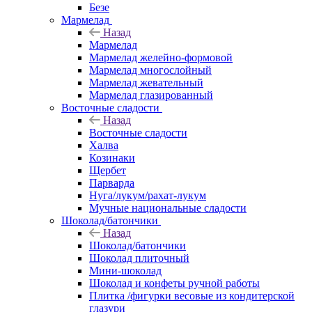
Безе
Мармелад
Назад
Мармелад
Мармелад желейно-формовой
Мармелад многослойный
Мармелад жевательный
Мармелад глазированный
Восточные сладости
Назад
Восточные сладости
Халва
Козинаки
Щербет
Парварда
Нуга/лукум/рахат-лукум
Мучные национальные сладости
Шоколад/батончики
Назад
Шоколад/батончики
Шоколад плиточный
Мини-шоколад
Шоколад и конфеты ручной работы
Плитка /фигурки весовые из кондитерской
глазури