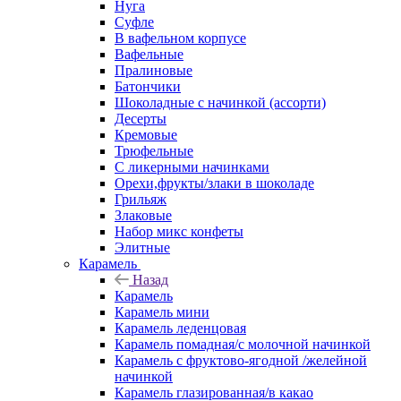
Нуга
Суфле
В вафельном корпусе
Вафельные
Пралиновые
Батончики
Шоколадные с начинкой (ассорти)
Десерты
Кремовые
Трюфельные
С ликерными начинками
Орехи,фрукты/злаки в шоколаде
Грильяж
Злаковые
Набор микс конфеты
Элитные
Карамель
Назад
Карамель
Карамель мини
Карамель леденцовая
Карамель помадная/с молочной начинкой
Карамель с фруктово-ягодной /желейной
начинкой
Карамель глазированная/в какао