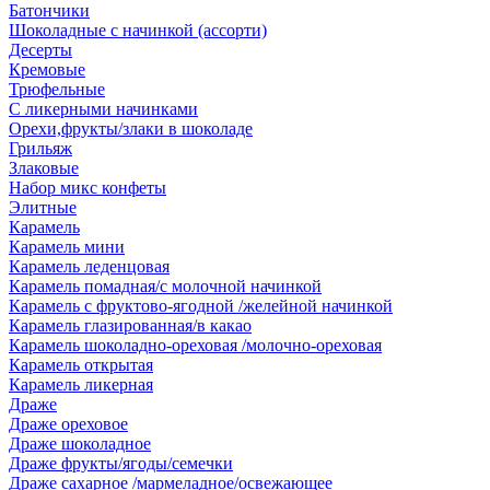
Батончики
Шоколадные с начинкой (ассорти)
Десерты
Кремовые
Трюфельные
С ликерными начинками
Орехи,фрукты/злаки в шоколаде
Грильяж
Злаковые
Набор микс конфеты
Элитные
Карамель
Карамель мини
Карамель леденцовая
Карамель помадная/с молочной начинкой
Карамель с фруктово-ягодной /желейной начинкой
Карамель глазированная/в какао
Карамель шоколадно-ореховая /молочно-ореховая
Карамель открытая
Карамель ликерная
Драже
Драже ореховое
Драже шоколадное
Драже фрукты/ягоды/семечки
Драже сахарное /мармеладное/освежающее