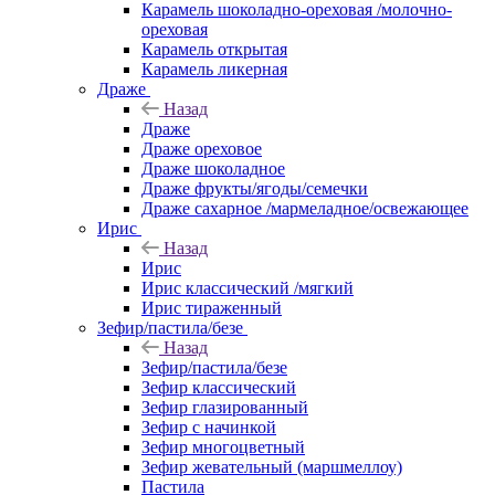
Карамель шоколадно-ореховая /молочно-
ореховая
Карамель открытая
Карамель ликерная
Драже
Назад
Драже
Драже ореховое
Драже шоколадное
Драже фрукты/ягоды/семечки
Драже сахарное /мармеладное/освежающее
Ирис
Назад
Ирис
Ирис классический /мягкий
Ирис тираженный
Зефир/пастила/безе
Назад
Зефир/пастила/безе
Зефир классический
Зефир глазированный
Зефир с начинкой
Зефир многоцветный
Зефир жевательный (маршмеллоу)
Пастила