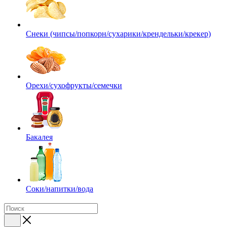
Снеки (чипсы/попкорн/сухарики/крендельки/крекер)
Орехи/сухофрукты/семечки
Бакалея
Соки/напитки/вода