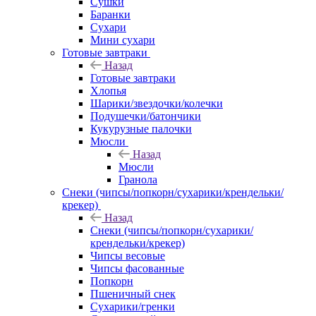
Сушки
Баранки
Сухари
Мини сухари
Готовые завтраки
Назад
Готовые завтраки
Хлопья
Шарики/звездочки/колечки
Подушечки/батончики
Кукурузные палочки
Мюсли
Назад
Мюсли
Гранола
Снеки (чипсы/попкорн/сухарики/крендельки/
крекер)
Назад
Снеки (чипсы/попкорн/сухарики/
крендельки/крекер)
Чипсы весовые
Чипсы фасованные
Попкорн
Пшеничный снек
Сухарики/гренки