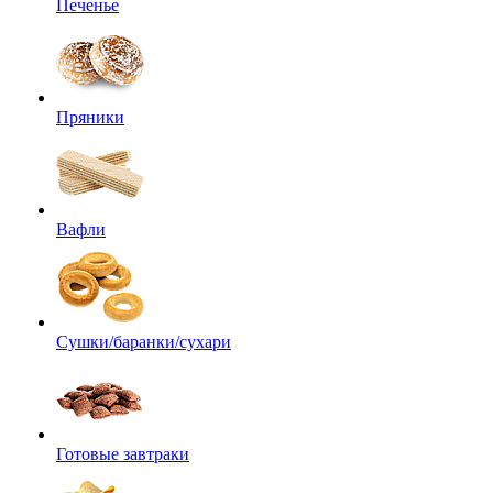
Печенье
Пряники
Вафли
Сушки/баранки/сухари
Готовые завтраки