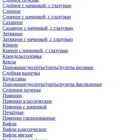
Сдобное с начинкой, с глазурью
Слоеное
Слоеное с начинкой, с глазурью
Сахарное
Сахарное с начинкой, с глазурью
Затяжное
Затяжное с начинкой ,с глазурью
Крекер
Крекер с начинкой, с глазурью
Крендель/соломка
Кексы
Пирожные/десерты/торты/рулеты весовые
Сдобная выпечка
Круассаны
Пирожные/десерты/торты/рулеты фасованные
Сезонное печенье
Пряники
Пряники классические
Пряники с начинкой
Печатные
Пряники глазированные
Вафли
Вафли классические
Вафли мягкие