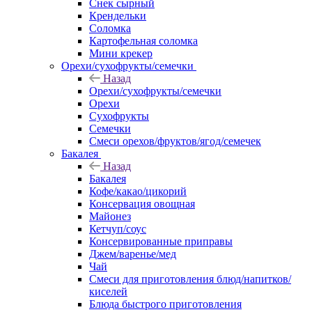
Снек сырный
Крендельки
Соломка
Картофельная соломка
Мини крекер
Орехи/сухофрукты/семечки
Назад
Орехи/сухофрукты/семечки
Орехи
Сухофрукты
Семечки
Смеси орехов/фруктов/ягод/семечек
Бакалея
Назад
Бакалея
Кофе/какао/цикорий
Консервация овощная
Майонез
Кетчуп/соус
Консервированные приправы
Джем/варенье/мед
Чай
Смеси для приготовления блюд/напитков/
киселей
Блюда быстрого приготовления