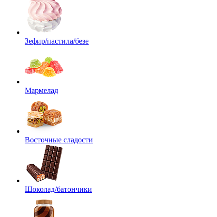
Зефир/пастила/безе
Мармелад
Восточные сладости
Шоколад/батончики