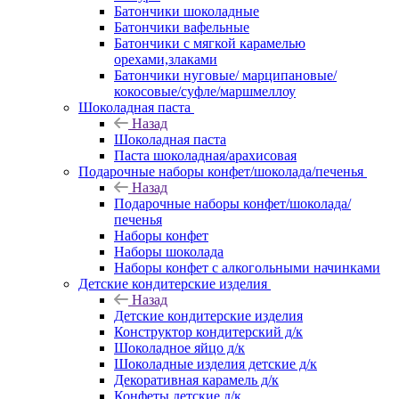
Батончики шоколадные
Батончики вафельные
Батончики с мягкой карамелью
орехами,злаками
Батончики нуговые/ марципановые/
кокосовые/суфле/маршмеллоу
Шоколадная паста
Назад
Шоколадная паста
Паста шоколадная/арахисовая
Подарочные наборы конфет/шоколада/печенья
Назад
Подарочные наборы конфет/шоколада/
печенья
Наборы конфет
Наборы шоколада
Наборы конфет с алкогольными начинками
Детские кондитерские изделия
Назад
Детские кондитерские изделия
Конструктор кондитерский д/к
Шоколадное яйцо д/к
Шоколадные изделия детские д/к
Декоративная карамель д/к
Конфеты детские д/к