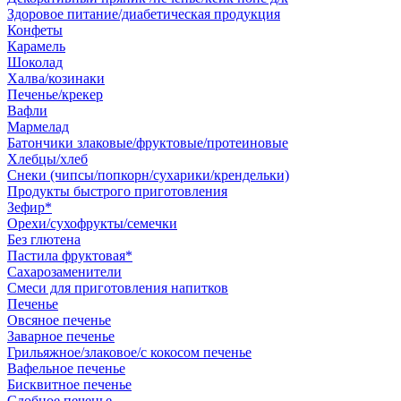
Здоровое питание/диабетическая продукция
Конфеты
Карамель
Шоколад
Халва/козинаки
Печенье/крекер
Вафли
Мармелад
Батончики злаковые/фруктовые/протеиновые
Хлебцы/хлеб
Снеки (чипсы/попкорн/сухарики/крендельки)
Продукты быстрого приготовления
Зефир*
Орехи/сухофрукты/семечки
Без глютена
Пастила фруктовая*
Сахарозаменители
Смеси для приготовления напитков
Печенье
Овсяное печенье
Заварное печенье
Грильяжное/злаковое/с кокосом печенье
Вафельное печенье
Бисквитное печенье
Сдобное печенье