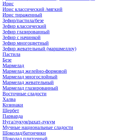
Ирис
Ирис классический /мягкий
Ирис тираженный
Зефир/пастила/безе
Зефир классический
Зефир глазированный
Зефир с начинкой
Зефир многоцветный
Зефир жевательный (маршмеллоу)
Пастила
Безе
Мармелад
Мармелад желейно-формовой
Мармелад многослойный
Мармелад жевательный
Мармелад глазированный
Восточные сладости
Халва
Козинаки
Щербет
Парварда
Нуга/лукум/рахат-лукум
Мучные национальные сладости
Шоколад/батончики
Шоколад плиточный