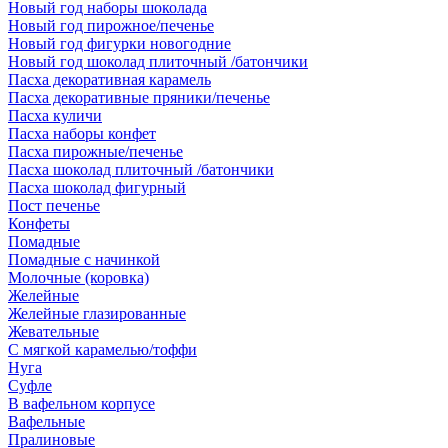
Новый год наборы шоколада
Новый год пирожное/печенье
Новый год фигурки новогодние
Новый год шоколад плиточный /батончики
Пасха декоративная карамель
Пасха декоративные пряники/печенье
Пасха куличи
Пасха наборы конфет
Пасха пирожные/печенье
Пасха шоколад плиточный /батончики
Пасха шоколад фигурный
Пост печенье
Конфеты
Помадные
Помадные с начинкой
Молочные (коровка)
Желейные
Желейные глазированные
Жевательные
С мягкой карамелью/тоффи
Нуга
Суфле
В вафельном корпусе
Вафельные
Пралиновые