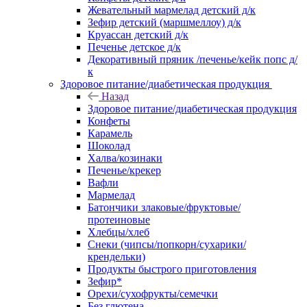
Жевательный мармелад детский д/к
Зефир детский (маршмеллоу) д/к
Круассан детский д/к
Печенье детское д/к
Декоративный пряник /печенье/кейк попс д/
к
Здоровое питание/диабетическая продукция
Назад
Здоровое питание/диабетическая продукция
Конфеты
Карамель
Шоколад
Халва/козинаки
Печенье/крекер
Вафли
Мармелад
Батончики злаковые/фруктовые/
протеиновые
Хлебцы/хлеб
Снеки (чипсы/попкорн/сухарики/
крендельки)
Продукты быстрого приготовления
Зефир*
Орехи/сухофрукты/семечки
Без глютена