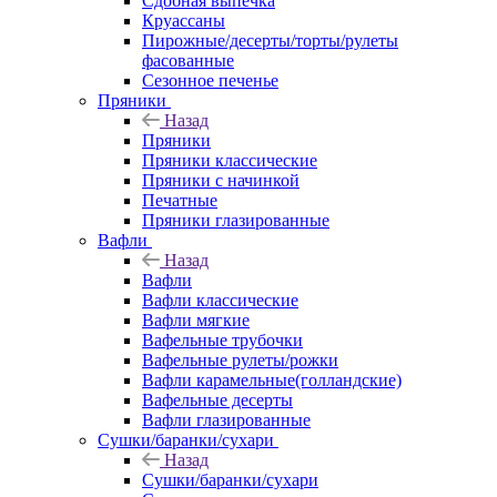
Сдобная выпечка
Круассаны
Пирожные/десерты/торты/рулеты
фасованные
Сезонное печенье
Пряники
Назад
Пряники
Пряники классические
Пряники с начинкой
Печатные
Пряники глазированные
Вафли
Назад
Вафли
Вафли классические
Вафли мягкие
Вафельные трубочки
Вафельные рулеты/рожки
Вафли карамельные(голландские)
Вафельные десерты
Вафли глазированные
Сушки/баранки/сухари
Назад
Сушки/баранки/сухари