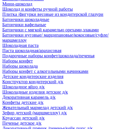
Мини-шоколад
Шоколад и конфеты ручной работы
Плитка /фигурки весовые из кондитерской глазури
Батончики шоколадные
Батончики вафельные
Батончики с мягкой карамелью орехами,злаками
Батончики нуговые/ марципановые/кокосовые/суфле/
маршмеллоу
Шоколадная паста
Паста шоколадная/арахисовая
Подарочные наборы конфет/шоколада/печенья
Наборы конфет
Наборы шоколада
Наборы конфет с алкогольными начинками
Детские кондитерские изделия
Конструктор кондитерский д/к
Шоколадное яйцо д/к
Шоколадные изделия детские д/к
Декоративная карамель д/к
Конфеты детские д/к
Жевательный мармелад детский д/к
Зефир детский (маршмеллоу) д/к
Круассан детский д/к
Печенье детское д/к
Декоративный пряник /печенье/кейк попс д/к