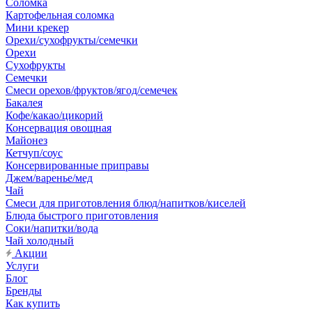
Соломка
Картофельная соломка
Мини крекер
Орехи/сухофрукты/семечки
Орехи
Сухофрукты
Семечки
Смеси орехов/фруктов/ягод/семечек
Бакалея
Кофе/какао/цикорий
Консервация овощная
Майонез
Кетчуп/соус
Консервированные приправы
Джем/варенье/мед
Чай
Смеси для приготовления блюд/напитков/киселей
Блюда быстрого приготовления
Соки/напитки/вода
Чай холодный
Акции
Услуги
Блог
Бренды
Как купить