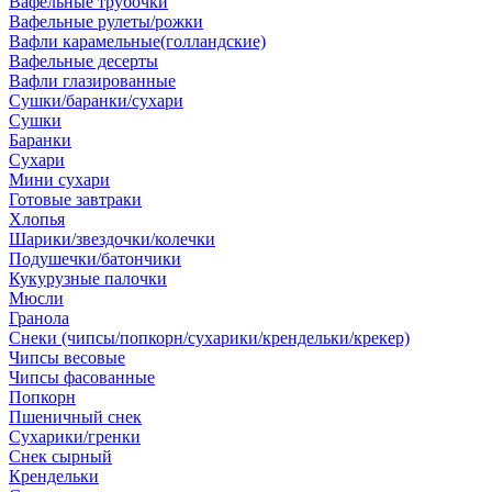
Вафельные трубочки
Вафельные рулеты/рожки
Вафли карамельные(голландские)
Вафельные десерты
Вафли глазированные
Сушки/баранки/сухари
Сушки
Баранки
Сухари
Мини сухари
Готовые завтраки
Хлопья
Шарики/звездочки/колечки
Подушечки/батончики
Кукурузные палочки
Мюсли
Гранола
Снеки (чипсы/попкорн/сухарики/крендельки/крекер)
Чипсы весовые
Чипсы фасованные
Попкорн
Пшеничный снек
Сухарики/гренки
Снек сырный
Крендельки