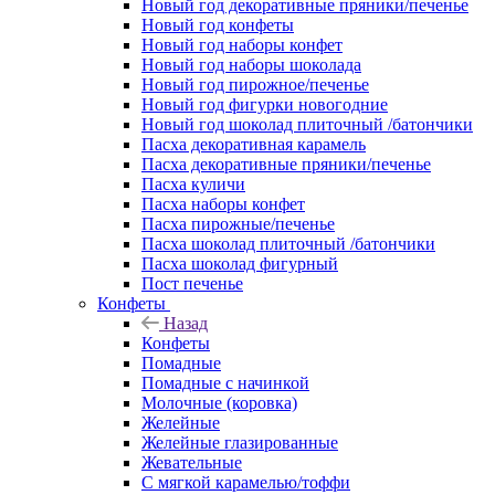
Новый год декоративные пряники/печенье
Новый год конфеты
Новый год наборы конфет
Новый год наборы шоколада
Новый год пирожное/печенье
Новый год фигурки новогодние
Новый год шоколад плиточный /батончики
Пасха декоративная карамель
Пасха декоративные пряники/печенье
Пасха куличи
Пасха наборы конфет
Пасха пирожные/печенье
Пасха шоколад плиточный /батончики
Пасха шоколад фигурный
Пост печенье
Конфеты
Назад
Конфеты
Помадные
Помадные с начинкой
Молочные (коровка)
Желейные
Желейные глазированные
Жевательные
С мягкой карамелью/тоффи