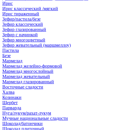
Ирис
Ирис классический /мягкий
Ирис тираженный
Зефир/пастила/безе
Зефир классический
Зефир глазированный
Зефир с начинкой
Зефир многоцветный
Зефир жевательный (маршмеллоу)
Пастила
Безе
Мармелад
Мармелад желейно-формовой
Мармелад многослойный
Мармелад жевательный
Мармелад глазированный
Восточные сладости
Халва
Козинаки
Щербет
Парварда
Нуга/лукум/рахат-лукум
Мучные национальные сладости
Шоколад/батончики
Шоколад плиточный