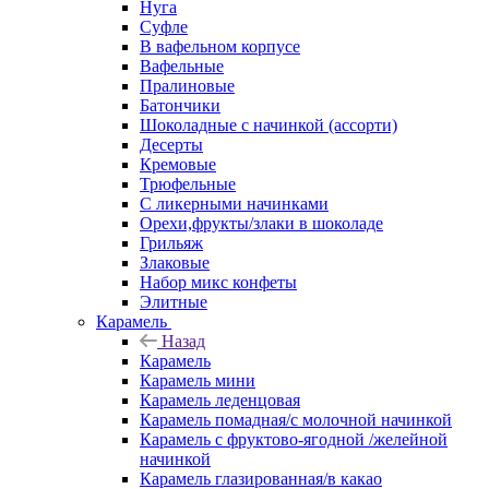
Нуга
Суфле
В вафельном корпусе
Вафельные
Пралиновые
Батончики
Шоколадные с начинкой (ассорти)
Десерты
Кремовые
Трюфельные
С ликерными начинками
Орехи,фрукты/злаки в шоколаде
Грильяж
Злаковые
Набор микс конфеты
Элитные
Карамель
Назад
Карамель
Карамель мини
Карамель леденцовая
Карамель помадная/с молочной начинкой
Карамель с фруктово-ягодной /желейной
начинкой
Карамель глазированная/в какао