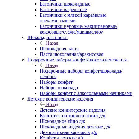
Батончики шоколадные
Батончики вафельные
Батончики с мягкой карамелью
орехами,злаками
Батончики нуговые/ марципановые/
кокосовые/суфле/маршмеллоу
Шоколадная паста
Назад
Шоколадная паста
Паста шоколадная/арахисовая
Подарочные наборы конфет/шоколада/печенья
Назад
Подарочные наборы конфет/шоколада/
печенья
Наборы конфет
Наборы шоколада
Наборы конфет с алкогольными начинками
Детские кондитерские изделия
Назад
Детские кондитерские изделия
Конструктор кондитерский д/к
Шоколадное яйцо д/к
Шоколадные изделия детские д/к
Декоративная карамель д/к
Конфеты детские д/к