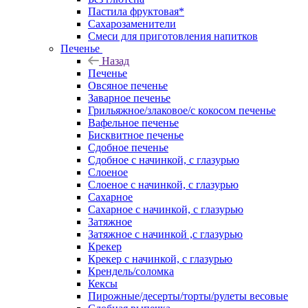
Пастила фруктовая*
Сахарозаменители
Смеси для приготовления напитков
Печенье
Назад
Печенье
Овсяное печенье
Заварное печенье
Грильяжное/злаковое/с кокосом печенье
Вафельное печенье
Бисквитное печенье
Сдобное печенье
Сдобное с начинкой, с глазурью
Слоеное
Слоеное с начинкой, с глазурью
Сахарное
Сахарное с начинкой, с глазурью
Затяжное
Затяжное с начинкой ,с глазурью
Крекер
Крекер с начинкой, с глазурью
Крендель/соломка
Кексы
Пирожные/десерты/торты/рулеты весовые