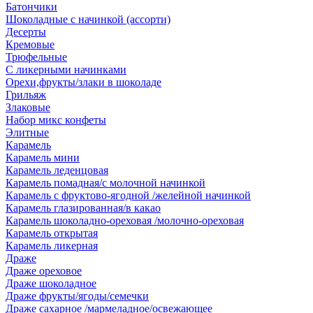
Батончики
Шоколадные с начинкой (ассорти)
Десерты
Кремовые
Трюфельные
С ликерными начинками
Орехи,фрукты/злаки в шоколаде
Грильяж
Злаковые
Набор микс конфеты
Элитные
Карамель
Карамель мини
Карамель леденцовая
Карамель помадная/с молочной начинкой
Карамель с фруктово-ягодной /желейной начинкой
Карамель глазированная/в какао
Карамель шоколадно-ореховая /молочно-ореховая
Карамель открытая
Карамель ликерная
Драже
Драже ореховое
Драже шоколадное
Драже фрукты/ягоды/семечки
Драже сахарное /мармеладное/освежающее