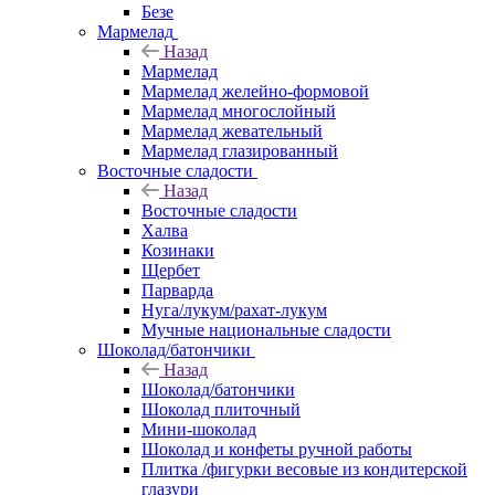
Безе
Мармелад
Назад
Мармелад
Мармелад желейно-формовой
Мармелад многослойный
Мармелад жевательный
Мармелад глазированный
Восточные сладости
Назад
Восточные сладости
Халва
Козинаки
Щербет
Парварда
Нуга/лукум/рахат-лукум
Мучные национальные сладости
Шоколад/батончики
Назад
Шоколад/батончики
Шоколад плиточный
Мини-шоколад
Шоколад и конфеты ручной работы
Плитка /фигурки весовые из кондитерской
глазури