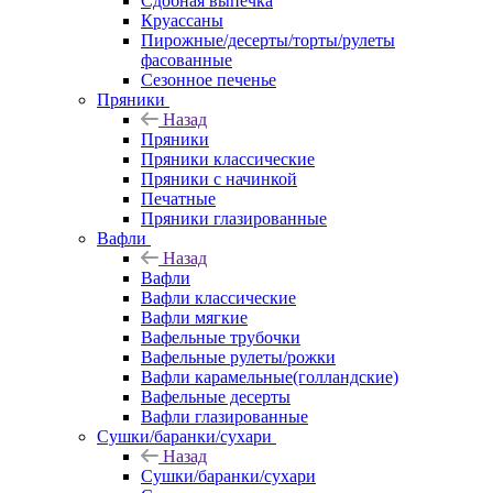
Сдобная выпечка
Круассаны
Пирожные/десерты/торты/рулеты
фасованные
Сезонное печенье
Пряники
Назад
Пряники
Пряники классические
Пряники с начинкой
Печатные
Пряники глазированные
Вафли
Назад
Вафли
Вафли классические
Вафли мягкие
Вафельные трубочки
Вафельные рулеты/рожки
Вафли карамельные(голландские)
Вафельные десерты
Вафли глазированные
Сушки/баранки/сухари
Назад
Сушки/баранки/сухари