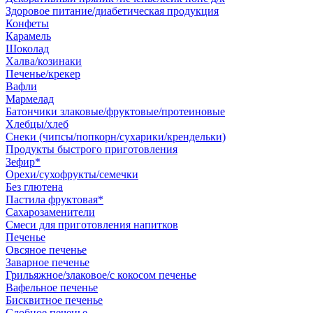
Здоровое питание/диабетическая продукция
Конфеты
Карамель
Шоколад
Халва/козинаки
Печенье/крекер
Вафли
Мармелад
Батончики злаковые/фруктовые/протеиновые
Хлебцы/хлеб
Снеки (чипсы/попкорн/сухарики/крендельки)
Продукты быстрого приготовления
Зефир*
Орехи/сухофрукты/семечки
Без глютена
Пастила фруктовая*
Сахарозаменители
Смеси для приготовления напитков
Печенье
Овсяное печенье
Заварное печенье
Грильяжное/злаковое/с кокосом печенье
Вафельное печенье
Бисквитное печенье
Сдобное печенье