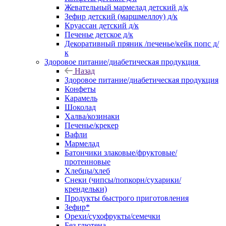
Жевательный мармелад детский д/к
Зефир детский (маршмеллоу) д/к
Круассан детский д/к
Печенье детское д/к
Декоративный пряник /печенье/кейк попс д/
к
Здоровое питание/диабетическая продукция
Назад
Здоровое питание/диабетическая продукция
Конфеты
Карамель
Шоколад
Халва/козинаки
Печенье/крекер
Вафли
Мармелад
Батончики злаковые/фруктовые/
протеиновые
Хлебцы/хлеб
Снеки (чипсы/попкорн/сухарики/
крендельки)
Продукты быстрого приготовления
Зефир*
Орехи/сухофрукты/семечки
Без глютена