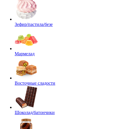
Зефир/пастила/безе
Мармелад
Восточные сладости
Шоколад/батончики