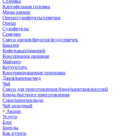
Соломка
Картофельная соломка
Мини крекер
Орехи/сухофрукты/семечки
Орехи
Сухофрукты
Семечки
Смеси орехов/фруктов/ягод/семечек
Бакалея
Кофе/какао/цикорий
Консервация овощная
Майонез
Кетчуп/соус
Консервированные приправы
Джем/варенье/мед
Чай
Смеси для приготовления блюд/напитков/киселей
Блюда быстрого приготовления
Соки/напитки/вода
Чай холодный
Акции
Услуги
Блог
Бренды
Как купить