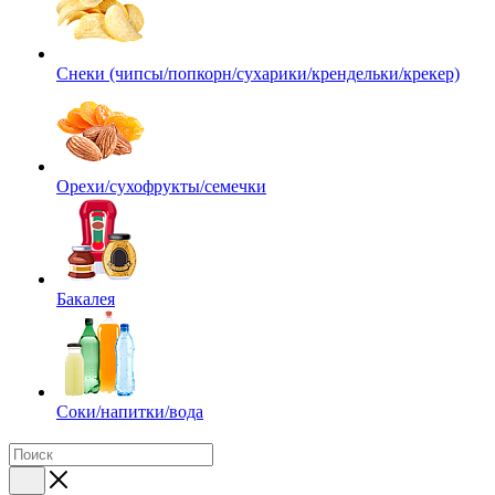
Снеки (чипсы/попкорн/сухарики/крендельки/крекер)
Орехи/сухофрукты/семечки
Бакалея
Соки/напитки/вода