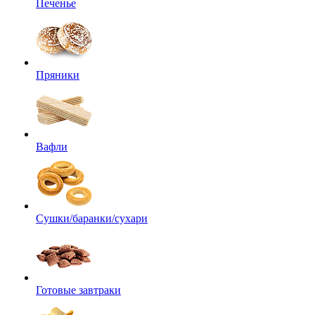
Печенье
Пряники
Вафли
Сушки/баранки/сухари
Готовые завтраки