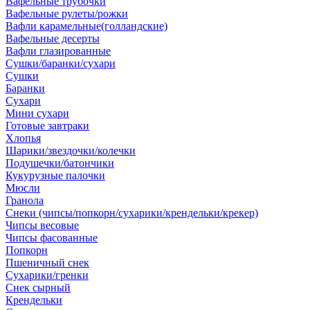
Вафельные трубочки
Вафельные рулеты/рожки
Вафли карамельные(голландские)
Вафельные десерты
Вафли глазированные
Сушки/баранки/сухари
Сушки
Баранки
Сухари
Мини сухари
Готовые завтраки
Хлопья
Шарики/звездочки/колечки
Подушечки/батончики
Кукурузные палочки
Мюсли
Гранола
Снеки (чипсы/попкорн/сухарики/крендельки/крекер)
Чипсы весовые
Чипсы фасованные
Попкорн
Пшеничный снек
Сухарики/гренки
Снек сырный
Крендельки