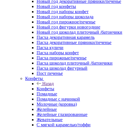
Новый год декоративные пряники/печенье
Новый год конфеты
Новый год наборы конфет
Новый год наборы шоколада
Новый год пирожное/печенье
Новый год фигурки новогодние
Новый год шоколад плиточный /батончики
Пасха декоративная карамель
Пасха декоративные пряники/печенье
Пасха куличи
Пасха наборы конфет
Пасха пирожные/печенье
Пасха шоколад плиточный /батончики
Пасха шоколад фигурный
Пост печенье
Конфеты
Назад
Конфеты
Помадные
Помадные с начинкой
Молочные (коровка)
Желейные
Желейные глазированные
Жевательные
С мягкой карамелью/тоффи