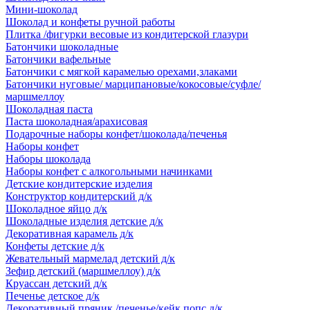
Мини-шоколад
Шоколад и конфеты ручной работы
Плитка /фигурки весовые из кондитерской глазури
Батончики шоколадные
Батончики вафельные
Батончики с мягкой карамелью орехами,злаками
Батончики нуговые/ марципановые/кокосовые/суфле/
маршмеллоу
Шоколадная паста
Паста шоколадная/арахисовая
Подарочные наборы конфет/шоколада/печенья
Наборы конфет
Наборы шоколада
Наборы конфет с алкогольными начинками
Детские кондитерские изделия
Конструктор кондитерский д/к
Шоколадное яйцо д/к
Шоколадные изделия детские д/к
Декоративная карамель д/к
Конфеты детские д/к
Жевательный мармелад детский д/к
Зефир детский (маршмеллоу) д/к
Круассан детский д/к
Печенье детское д/к
Декоративный пряник /печенье/кейк попс д/к