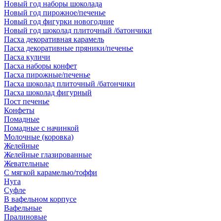
Новый год наборы шоколада
Новый год пирожное/печенье
Новый год фигурки новогодние
Новый год шоколад плиточный /батончики
Пасха декоративная карамель
Пасха декоративные пряники/печенье
Пасха куличи
Пасха наборы конфет
Пасха пирожные/печенье
Пасха шоколад плиточный /батончики
Пасха шоколад фигурный
Пост печенье
Конфеты
Помадные
Помадные с начинкой
Молочные (коровка)
Желейные
Желейные глазированные
Жевательные
С мягкой карамелью/тоффи
Нуга
Суфле
В вафельном корпусе
Вафельные
Пралиновые