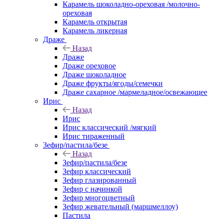
Карамель шоколадно-ореховая /молочно-
ореховая
Карамель открытая
Карамель ликерная
Драже
Назад
Драже
Драже ореховое
Драже шоколадное
Драже фрукты/ягоды/семечки
Драже сахарное /мармеладное/освежающее
Ирис
Назад
Ирис
Ирис классический /мягкий
Ирис тираженный
Зефир/пастила/безе
Назад
Зефир/пастила/безе
Зефир классический
Зефир глазированный
Зефир с начинкой
Зефир многоцветный
Зефир жевательный (маршмеллоу)
Пастила