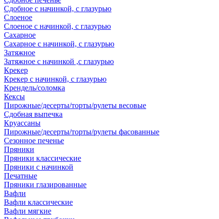
Сдобное с начинкой, с глазурью
Слоеное
Слоеное с начинкой, с глазурью
Сахарное
Сахарное с начинкой, с глазурью
Затяжное
Затяжное с начинкой ,с глазурью
Крекер
Крекер с начинкой, с глазурью
Крендель/соломка
Кексы
Пирожные/десерты/торты/рулеты весовые
Сдобная выпечка
Круассаны
Пирожные/десерты/торты/рулеты фасованные
Сезонное печенье
Пряники
Пряники классические
Пряники с начинкой
Печатные
Пряники глазированные
Вафли
Вафли классические
Вафли мягкие