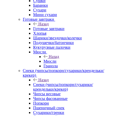
Сушки
Баранки
Сухари
Мини сухари
Готовые завтраки
Назад
Готовые завтраки
Хлопья
Шарики/звездочки/колечки
Подушечки/батончики
Кукурузные палочки
Мюсли
Назад
Мюсли
Гранола
Снеки (чипсы/попкорн/сухарики/крендельки/
крекер)
Назад
Снеки (чипсы/попкорн/сухарики/
крендельки/крекер)
Чипсы весовые
Чипсы фасованные
Попкорн
Пшеничный снек
Сухарики/гренки