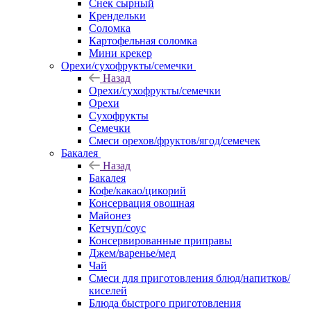
Снек сырный
Крендельки
Соломка
Картофельная соломка
Мини крекер
Орехи/сухофрукты/семечки
Назад
Орехи/сухофрукты/семечки
Орехи
Сухофрукты
Семечки
Смеси орехов/фруктов/ягод/семечек
Бакалея
Назад
Бакалея
Кофе/какао/цикорий
Консервация овощная
Майонез
Кетчуп/соус
Консервированные приправы
Джем/варенье/мед
Чай
Смеси для приготовления блюд/напитков/
киселей
Блюда быстрого приготовления