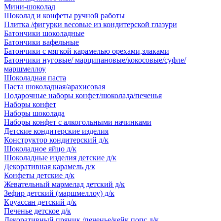
Мини-шоколад
Шоколад и конфеты ручной работы
Плитка /фигурки весовые из кондитерской глазури
Батончики шоколадные
Батончики вафельные
Батончики с мягкой карамелью орехами,злаками
Батончики нуговые/ марципановые/кокосовые/суфле/
маршмеллоу
Шоколадная паста
Паста шоколадная/арахисовая
Подарочные наборы конфет/шоколада/печенья
Наборы конфет
Наборы шоколада
Наборы конфет с алкогольными начинками
Детские кондитерские изделия
Конструктор кондитерский д/к
Шоколадное яйцо д/к
Шоколадные изделия детские д/к
Декоративная карамель д/к
Конфеты детские д/к
Жевательный мармелад детский д/к
Зефир детский (маршмеллоу) д/к
Круассан детский д/к
Печенье детское д/к
Декоративный пряник /печенье/кейк попс д/к