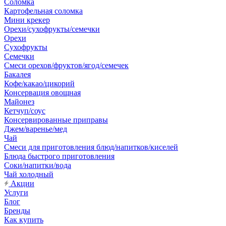
Соломка
Картофельная соломка
Мини крекер
Орехи/сухофрукты/семечки
Орехи
Сухофрукты
Семечки
Смеси орехов/фруктов/ягод/семечек
Бакалея
Кофе/какао/цикорий
Консервация овощная
Майонез
Кетчуп/соус
Консервированные приправы
Джем/варенье/мед
Чай
Смеси для приготовления блюд/напитков/киселей
Блюда быстрого приготовления
Соки/напитки/вода
Чай холодный
Акции
Услуги
Блог
Бренды
Как купить