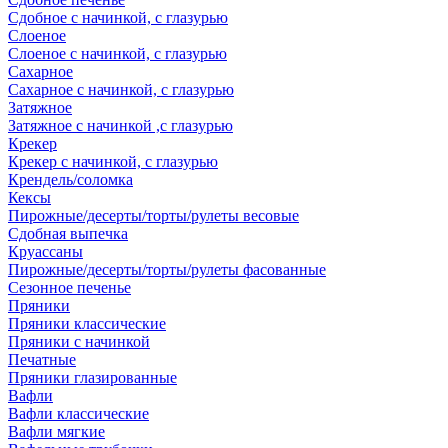
Сдобное с начинкой, с глазурью
Слоеное
Слоеное с начинкой, с глазурью
Сахарное
Сахарное с начинкой, с глазурью
Затяжное
Затяжное с начинкой ,с глазурью
Крекер
Крекер с начинкой, с глазурью
Крендель/соломка
Кексы
Пирожные/десерты/торты/рулеты весовые
Сдобная выпечка
Круассаны
Пирожные/десерты/торты/рулеты фасованные
Сезонное печенье
Пряники
Пряники классические
Пряники с начинкой
Печатные
Пряники глазированные
Вафли
Вафли классические
Вафли мягкие