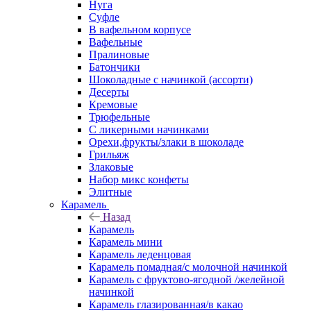
Нуга
Суфле
В вафельном корпусе
Вафельные
Пралиновые
Батончики
Шоколадные с начинкой (ассорти)
Десерты
Кремовые
Трюфельные
С ликерными начинками
Орехи,фрукты/злаки в шоколаде
Грильяж
Злаковые
Набор микс конфеты
Элитные
Карамель
Назад
Карамель
Карамель мини
Карамель леденцовая
Карамель помадная/с молочной начинкой
Карамель с фруктово-ягодной /желейной
начинкой
Карамель глазированная/в какао