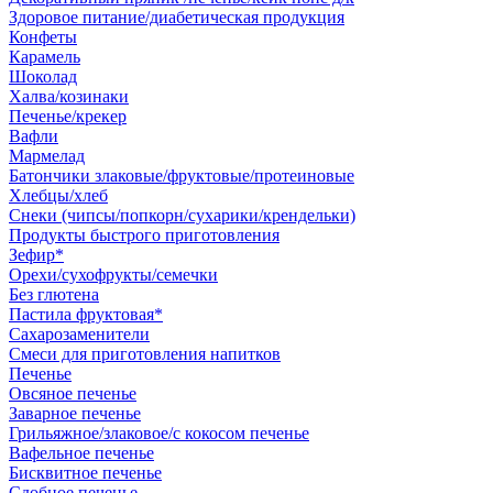
Здоровое питание/диабетическая продукция
Конфеты
Карамель
Шоколад
Халва/козинаки
Печенье/крекер
Вафли
Мармелад
Батончики злаковые/фруктовые/протеиновые
Хлебцы/хлеб
Снеки (чипсы/попкорн/сухарики/крендельки)
Продукты быстрого приготовления
Зефир*
Орехи/сухофрукты/семечки
Без глютена
Пастила фруктовая*
Сахарозаменители
Смеси для приготовления напитков
Печенье
Овсяное печенье
Заварное печенье
Грильяжное/злаковое/с кокосом печенье
Вафельное печенье
Бисквитное печенье
Сдобное печенье