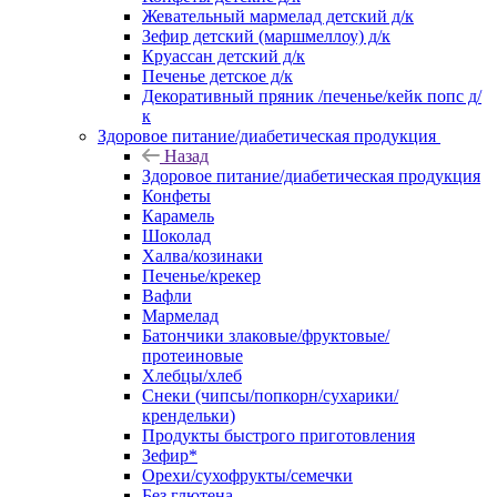
Жевательный мармелад детский д/к
Зефир детский (маршмеллоу) д/к
Круассан детский д/к
Печенье детское д/к
Декоративный пряник /печенье/кейк попс д/
к
Здоровое питание/диабетическая продукция
Назад
Здоровое питание/диабетическая продукция
Конфеты
Карамель
Шоколад
Халва/козинаки
Печенье/крекер
Вафли
Мармелад
Батончики злаковые/фруктовые/
протеиновые
Хлебцы/хлеб
Снеки (чипсы/попкорн/сухарики/
крендельки)
Продукты быстрого приготовления
Зефир*
Орехи/сухофрукты/семечки
Без глютена