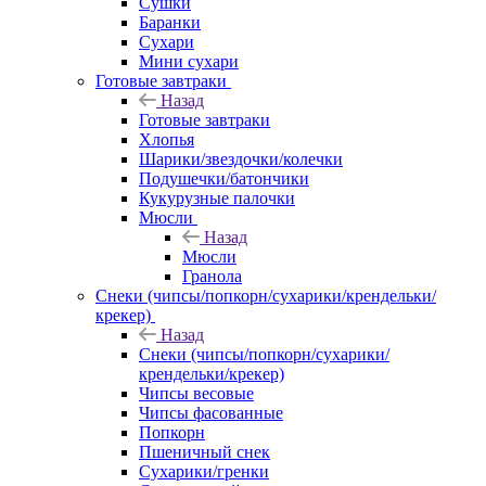
Сушки
Баранки
Сухари
Мини сухари
Готовые завтраки
Назад
Готовые завтраки
Хлопья
Шарики/звездочки/колечки
Подушечки/батончики
Кукурузные палочки
Мюсли
Назад
Мюсли
Гранола
Снеки (чипсы/попкорн/сухарики/крендельки/
крекер)
Назад
Снеки (чипсы/попкорн/сухарики/
крендельки/крекер)
Чипсы весовые
Чипсы фасованные
Попкорн
Пшеничный снек
Сухарики/гренки