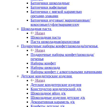
Батончики шоколадные
Батончики вафельные
Батончики с мягкой карамелью
орехами,злаками
Батончики нуговые/ марципановые/
кокосовые/суфле/маршмеллоу
Шоколадная паста
Назад
Шоколадная паста
Паста шоколадная/арахисовая
Подарочные наборы конфет/шоколада/печенья
Назад
Подарочные наборы конфет/шоколада/
печенья
Наборы конфет
Наборы шоколада
Наборы конфет с алкогольными начинками
Детские кондитерские изделия
Назад
Детские кондитерские изделия
Конструктор кондитерский д/к
Шоколадное яйцо д/к
Шоколадные изделия детские д/к
Декоративная карамель д/к
Конфеты детские д/к