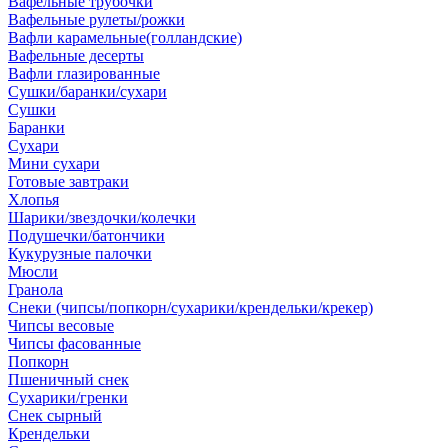
Вафельные трубочки
Вафельные рулеты/рожки
Вафли карамельные(голландские)
Вафельные десерты
Вафли глазированные
Сушки/баранки/сухари
Сушки
Баранки
Сухари
Мини сухари
Готовые завтраки
Хлопья
Шарики/звездочки/колечки
Подушечки/батончики
Кукурузные палочки
Мюсли
Гранола
Снеки (чипсы/попкорн/сухарики/крендельки/крекер)
Чипсы весовые
Чипсы фасованные
Попкорн
Пшеничный снек
Сухарики/гренки
Снек сырный
Крендельки