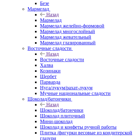
Безе
Мармелад
Назад
Мармелад
Мармелад желейно-формовой
Мармелад многослойный
Мармелад жевательный
Мармелад глазированный
Восточные сладости
Назад
Восточные сладости
Халва
Козинаки
Щербет
Парварда
Нуга/лукум/рахат-лукум
Мучные национальные сладости
Шоколад/батончики
Назад
Шоколад/батончики
Шоколад плиточный
Мини-шоколад
Шоколад и конфеты ручной работы
Плитка /фигурки весовые из кондитерской
глазури