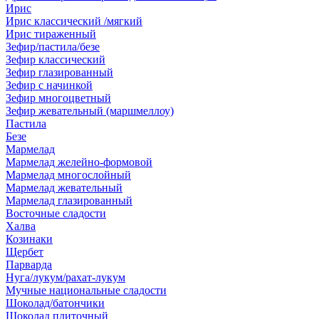
Ирис
Ирис классический /мягкий
Ирис тираженный
Зефир/пастила/безе
Зефир классический
Зефир глазированный
Зефир с начинкой
Зефир многоцветный
Зефир жевательный (маршмеллоу)
Пастила
Безе
Мармелад
Мармелад желейно-формовой
Мармелад многослойный
Мармелад жевательный
Мармелад глазированный
Восточные сладости
Халва
Козинаки
Щербет
Парварда
Нуга/лукум/рахат-лукум
Мучные национальные сладости
Шоколад/батончики
Шоколад плиточный