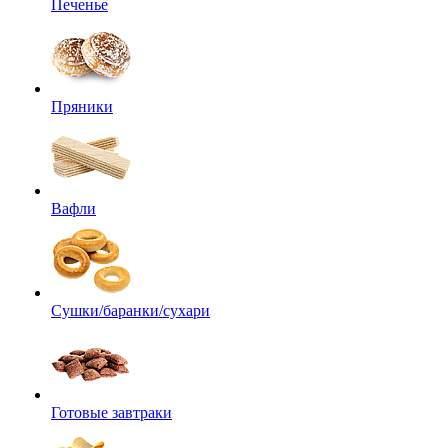
Печенье
Пряники
Вафли
Сушки/баранки/сухари
Готовые завтраки