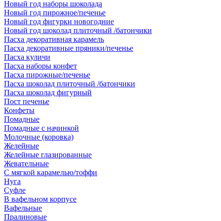
Новый год наборы шоколада
Новый год пирожное/печенье
Новый год фигурки новогодние
Новый год шоколад плиточный /батончики
Пасха декоративная карамель
Пасха декоративные пряники/печенье
Пасха куличи
Пасха наборы конфет
Пасха пирожные/печенье
Пасха шоколад плиточный /батончики
Пасха шоколад фигурный
Пост печенье
Конфеты
Помадные
Помадные с начинкой
Молочные (коровка)
Желейные
Желейные глазированные
Жевательные
С мягкой карамелью/тоффи
Нуга
Суфле
В вафельном корпусе
Вафельные
Пралиновые