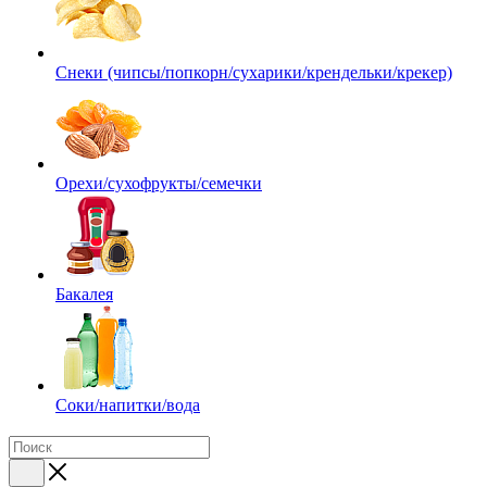
Снеки (чипсы/попкорн/сухарики/крендельки/крекер)
Орехи/сухофрукты/семечки
Бакалея
Соки/напитки/вода