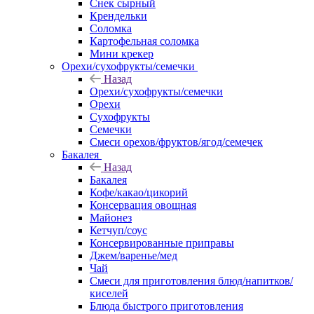
Снек сырный
Крендельки
Соломка
Картофельная соломка
Мини крекер
Орехи/сухофрукты/семечки
Назад
Орехи/сухофрукты/семечки
Орехи
Сухофрукты
Семечки
Смеси орехов/фруктов/ягод/семечек
Бакалея
Назад
Бакалея
Кофе/какао/цикорий
Консервация овощная
Майонез
Кетчуп/соус
Консервированные приправы
Джем/варенье/мед
Чай
Смеси для приготовления блюд/напитков/
киселей
Блюда быстрого приготовления