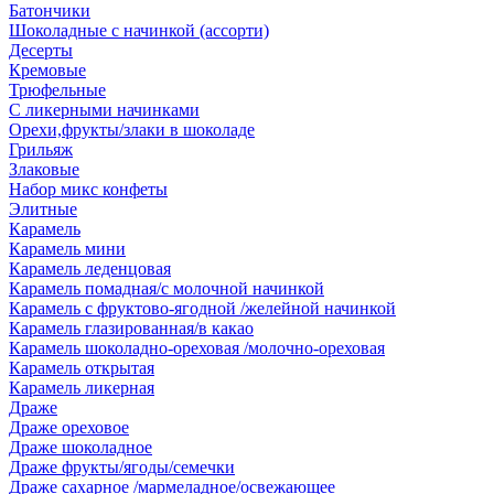
Батончики
Шоколадные с начинкой (ассорти)
Десерты
Кремовые
Трюфельные
С ликерными начинками
Орехи,фрукты/злаки в шоколаде
Грильяж
Злаковые
Набор микс конфеты
Элитные
Карамель
Карамель мини
Карамель леденцовая
Карамель помадная/с молочной начинкой
Карамель с фруктово-ягодной /желейной начинкой
Карамель глазированная/в какао
Карамель шоколадно-ореховая /молочно-ореховая
Карамель открытая
Карамель ликерная
Драже
Драже ореховое
Драже шоколадное
Драже фрукты/ягоды/семечки
Драже сахарное /мармеладное/освежающее