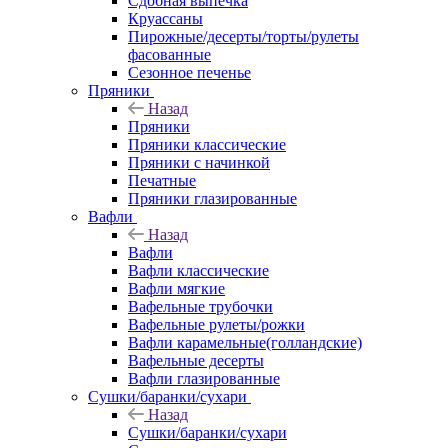
Сдобная выпечка
Круассаны
Пирожные/десерты/торты/рулеты
фасованные
Сезонное печенье
Пряники
Назад
Пряники
Пряники классические
Пряники с начинкой
Печатные
Пряники глазированные
Вафли
Назад
Вафли
Вафли классические
Вафли мягкие
Вафельные трубочки
Вафельные рулеты/рожки
Вафли карамельные(голландские)
Вафельные десерты
Вафли глазированные
Сушки/баранки/сухари
Назад
Сушки/баранки/сухари