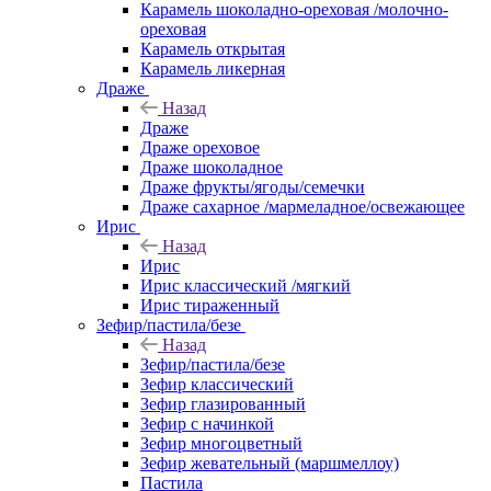
Карамель шоколадно-ореховая /молочно-
ореховая
Карамель открытая
Карамель ликерная
Драже
Назад
Драже
Драже ореховое
Драже шоколадное
Драже фрукты/ягоды/семечки
Драже сахарное /мармеладное/освежающее
Ирис
Назад
Ирис
Ирис классический /мягкий
Ирис тираженный
Зефир/пастила/безе
Назад
Зефир/пастила/безе
Зефир классический
Зефир глазированный
Зефир с начинкой
Зефир многоцветный
Зефир жевательный (маршмеллоу)
Пастила