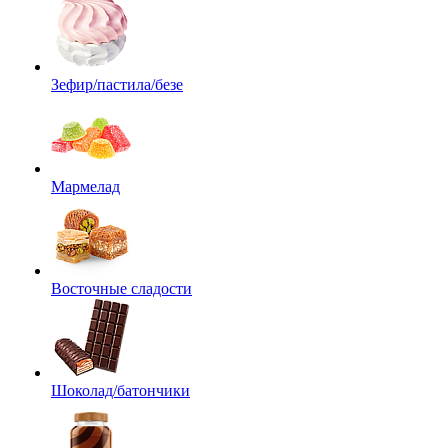
Зефир/пастила/безе
Мармелад
Восточные сладости
Шоколад/батончики