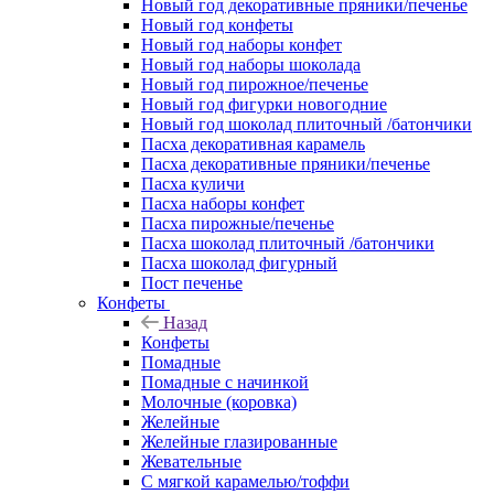
Новый год декоративные пряники/печенье
Новый год конфеты
Новый год наборы конфет
Новый год наборы шоколада
Новый год пирожное/печенье
Новый год фигурки новогодние
Новый год шоколад плиточный /батончики
Пасха декоративная карамель
Пасха декоративные пряники/печенье
Пасха куличи
Пасха наборы конфет
Пасха пирожные/печенье
Пасха шоколад плиточный /батончики
Пасха шоколад фигурный
Пост печенье
Конфеты
Назад
Конфеты
Помадные
Помадные с начинкой
Молочные (коровка)
Желейные
Желейные глазированные
Жевательные
С мягкой карамелью/тоффи