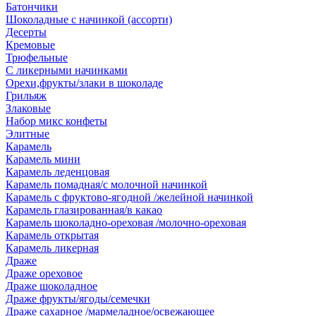
Батончики
Шоколадные с начинкой (ассорти)
Десерты
Кремовые
Трюфельные
С ликерными начинками
Орехи,фрукты/злаки в шоколаде
Грильяж
Злаковые
Набор микс конфеты
Элитные
Карамель
Карамель мини
Карамель леденцовая
Карамель помадная/с молочной начинкой
Карамель с фруктово-ягодной /желейной начинкой
Карамель глазированная/в какао
Карамель шоколадно-ореховая /молочно-ореховая
Карамель открытая
Карамель ликерная
Драже
Драже ореховое
Драже шоколадное
Драже фрукты/ягоды/семечки
Драже сахарное /мармеладное/освежающее