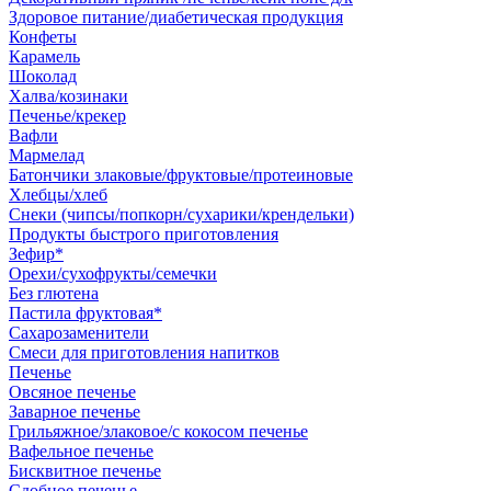
Здоровое питание/диабетическая продукция
Конфеты
Карамель
Шоколад
Халва/козинаки
Печенье/крекер
Вафли
Мармелад
Батончики злаковые/фруктовые/протеиновые
Хлебцы/хлеб
Снеки (чипсы/попкорн/сухарики/крендельки)
Продукты быстрого приготовления
Зефир*
Орехи/сухофрукты/семечки
Без глютена
Пастила фруктовая*
Сахарозаменители
Смеси для приготовления напитков
Печенье
Овсяное печенье
Заварное печенье
Грильяжное/злаковое/с кокосом печенье
Вафельное печенье
Бисквитное печенье
Сдобное печенье