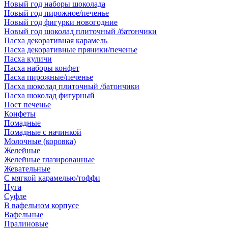
Новый год наборы шоколада
Новый год пирожное/печенье
Новый год фигурки новогодние
Новый год шоколад плиточный /батончики
Пасха декоративная карамель
Пасха декоративные пряники/печенье
Пасха куличи
Пасха наборы конфет
Пасха пирожные/печенье
Пасха шоколад плиточный /батончики
Пасха шоколад фигурный
Пост печенье
Конфеты
Помадные
Помадные с начинкой
Молочные (коровка)
Желейные
Желейные глазированные
Жевательные
С мягкой карамелью/тоффи
Нуга
Суфле
В вафельном корпусе
Вафельные
Пралиновые