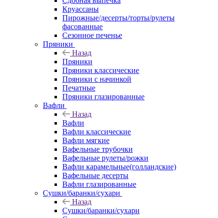
Сдобная выпечка
Круассаны
Пирожные/десерты/торты/рулеты
фасованные
Сезонное печенье
Пряники
Назад
Пряники
Пряники классические
Пряники с начинкой
Печатные
Пряники глазированные
Вафли
Назад
Вафли
Вафли классические
Вафли мягкие
Вафельные трубочки
Вафельные рулеты/рожки
Вафли карамельные(голландские)
Вафельные десерты
Вафли глазированные
Сушки/баранки/сухари
Назад
Сушки/баранки/сухари