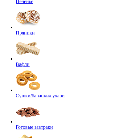
Печенье
Пряники
Вафли
Сушки/баранки/сухари
Готовые завтраки