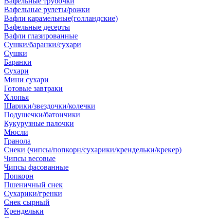
Вафельные трубочки
Вафельные рулеты/рожки
Вафли карамельные(голландские)
Вафельные десерты
Вафли глазированные
Сушки/баранки/сухари
Сушки
Баранки
Сухари
Мини сухари
Готовые завтраки
Хлопья
Шарики/звездочки/колечки
Подушечки/батончики
Кукурузные палочки
Мюсли
Гранола
Снеки (чипсы/попкорн/сухарики/крендельки/крекер)
Чипсы весовые
Чипсы фасованные
Попкорн
Пшеничный снек
Сухарики/гренки
Снек сырный
Крендельки