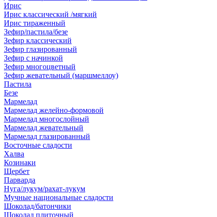
Ирис
Ирис классический /мягкий
Ирис тираженный
Зефир/пастила/безе
Зефир классический
Зефир глазированный
Зефир с начинкой
Зефир многоцветный
Зефир жевательный (маршмеллоу)
Пастила
Безе
Мармелад
Мармелад желейно-формовой
Мармелад многослойный
Мармелад жевательный
Мармелад глазированный
Восточные сладости
Халва
Козинаки
Щербет
Парварда
Нуга/лукум/рахат-лукум
Мучные национальные сладости
Шоколад/батончики
Шоколад плиточный