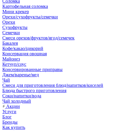
Соломка
Картофельная соломка
Мини крекер
Орехи/сухофрукты/семечки
Орехи
Сухофрукты
Семечки
Смеси орехов/фруктов/ягод/семечек
Бакалея
Кофе/какао/цикорий
Консервация овощная
Майонез
Кетчуп/соус
Консервированные приправы
Джем/варенье/мед
Чай
Смеси для приготовления блюд/напитков/киселей
Блюда быстрого приготовления
Соки/напитки/вода
Чай холодный
Акции
Услуги
Блог
Бренды
Как купить