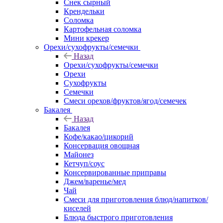
Снек сырный
Крендельки
Соломка
Картофельная соломка
Мини крекер
Орехи/сухофрукты/семечки
Назад
Орехи/сухофрукты/семечки
Орехи
Сухофрукты
Семечки
Смеси орехов/фруктов/ягод/семечек
Бакалея
Назад
Бакалея
Кофе/какао/цикорий
Консервация овощная
Майонез
Кетчуп/соус
Консервированные приправы
Джем/варенье/мед
Чай
Смеси для приготовления блюд/напитков/
киселей
Блюда быстрого приготовления