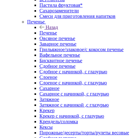
Пастила фруктовая*
Сахарозаменители
Смеси для приготовления напитков
Печенье
Назад
Печенье
Овсяное печенье
Заварное печенье
Грильяжное/злаковое/с кокосом печенье
Вафельное печенье
Бисквитное печенье
Сдобное печенье
Сдобное с начинкой, с глазурью
Слоеное
Слоеное с начинкой, с глазурью
Сахарное
Сахарное с начинкой, с глазурью
Затяжное
Затяжное с начинкой ,с глазурью
Крекер
Крекер с начинкой, с глазурью
Крендель/соломка
Кексы
Пирожные/десерты/торты/рулеты весовые