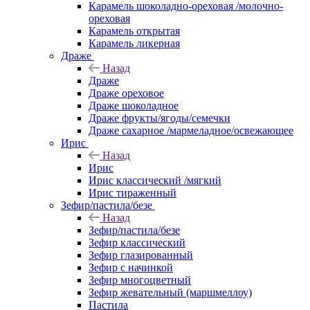
Карамель шоколадно-ореховая /молочно-
ореховая
Карамель открытая
Карамель ликерная
Драже
Назад
Драже
Драже ореховое
Драже шоколадное
Драже фрукты/ягоды/семечки
Драже сахарное /мармеладное/освежающее
Ирис
Назад
Ирис
Ирис классический /мягкий
Ирис тираженный
Зефир/пастила/безе
Назад
Зефир/пастила/безе
Зефир классический
Зефир глазированный
Зефир с начинкой
Зефир многоцветный
Зефир жевательный (маршмеллоу)
Пастила