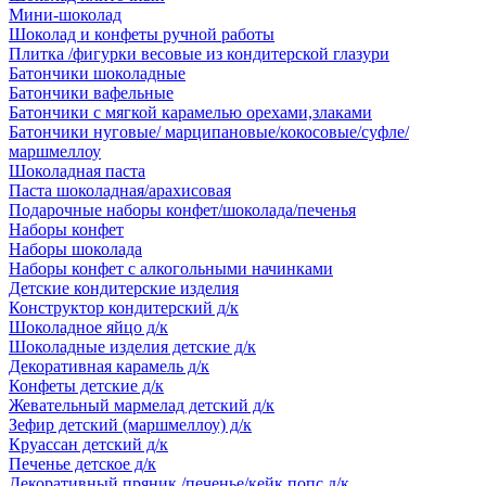
Мини-шоколад
Шоколад и конфеты ручной работы
Плитка /фигурки весовые из кондитерской глазури
Батончики шоколадные
Батончики вафельные
Батончики с мягкой карамелью орехами,злаками
Батончики нуговые/ марципановые/кокосовые/суфле/
маршмеллоу
Шоколадная паста
Паста шоколадная/арахисовая
Подарочные наборы конфет/шоколада/печенья
Наборы конфет
Наборы шоколада
Наборы конфет с алкогольными начинками
Детские кондитерские изделия
Конструктор кондитерский д/к
Шоколадное яйцо д/к
Шоколадные изделия детские д/к
Декоративная карамель д/к
Конфеты детские д/к
Жевательный мармелад детский д/к
Зефир детский (маршмеллоу) д/к
Круассан детский д/к
Печенье детское д/к
Декоративный пряник /печенье/кейк попс д/к