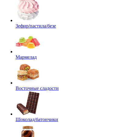
Зефир/пастила/безе
Мармелад
Восточные сладости
Шоколад/батончики