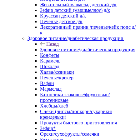
Жевательный мармелад детский д/к
Зефир детский (маршмеллоу) д/к
Круассан детский д/к
Печенье детское д/к
Декоративный пряник /печенье/кейк попс д/
к
Здоровое питание/диабетическая продукция
Назад
Здоровое питание/диабетическая продукция
Конфеты
Карамель
Шоколад
Халва/козинаки
Печенье/крекер
Вафли
Мармелад
Батончики злаковые/фруктовые/
протеиновые
Хлебцы/хлеб
Снеки (чипсы/попкорн/сухарики/
крендельки)
Продукты быстрого приготовления
Зефир*
Орехи/сухофрукты/семечки
Без глютена