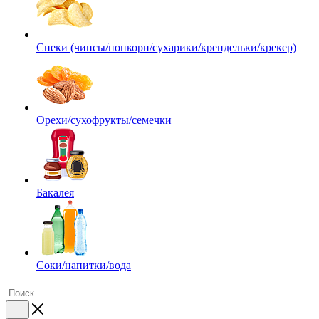
Снеки (чипсы/попкорн/сухарики/крендельки/крекер)
Орехи/сухофрукты/семечки
Бакалея
Соки/напитки/вода