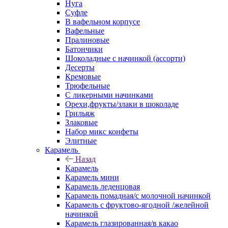
Нуга
Суфле
В вафельном корпусе
Вафельные
Пралиновые
Батончики
Шоколадные с начинкой (ассорти)
Десерты
Кремовые
Трюфельные
С ликерными начинками
Орехи,фрукты/злаки в шоколаде
Грильяж
Злаковые
Набор микс конфеты
Элитные
Карамель
Назад
Карамель
Карамель мини
Карамель леденцовая
Карамель помадная/с молочной начинкой
Карамель с фруктово-ягодной /желейной
начинкой
Карамель глазированная/в какао