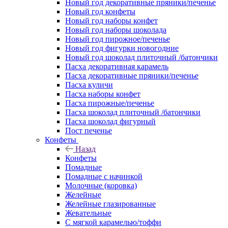
Новый год декоративные пряники/печенье
Новый год конфеты
Новый год наборы конфет
Новый год наборы шоколада
Новый год пирожное/печенье
Новый год фигурки новогодние
Новый год шоколад плиточный /батончики
Пасха декоративная карамель
Пасха декоративные пряники/печенье
Пасха куличи
Пасха наборы конфет
Пасха пирожные/печенье
Пасха шоколад плиточный /батончики
Пасха шоколад фигурный
Пост печенье
Конфеты
Назад
Конфеты
Помадные
Помадные с начинкой
Молочные (коровка)
Желейные
Желейные глазированные
Жевательные
С мягкой карамелью/тоффи