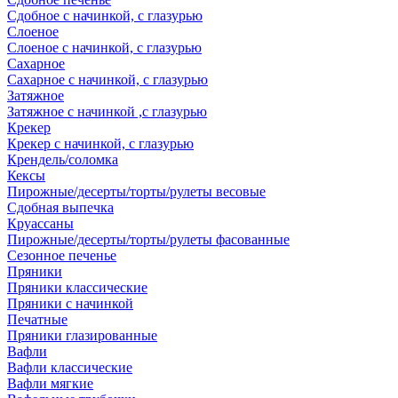
Сдобное с начинкой, с глазурью
Слоеное
Слоеное с начинкой, с глазурью
Сахарное
Сахарное с начинкой, с глазурью
Затяжное
Затяжное с начинкой ,с глазурью
Крекер
Крекер с начинкой, с глазурью
Крендель/соломка
Кексы
Пирожные/десерты/торты/рулеты весовые
Сдобная выпечка
Круассаны
Пирожные/десерты/торты/рулеты фасованные
Сезонное печенье
Пряники
Пряники классические
Пряники с начинкой
Печатные
Пряники глазированные
Вафли
Вафли классические
Вафли мягкие