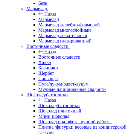
Безе
Мармелад
Назад
Мармелад
Мармелад желейно-формовой
Мармелад многослойный
Мармелад жевательный
Мармелад глазированный
Восточные сладости
Назад
Восточные сладости
Халва
Козинаки
Щербет
Парварда
Нуга/лукум/рахат-лукум
Мучные национальные сладости
Шоколад/батончики
Назад
Шоколад/батончики
Шоколад плиточный
Мини-шоколад
Шоколад и конфеты ручной работы
Плитка /фигурки весовые из кондитерской
глазури