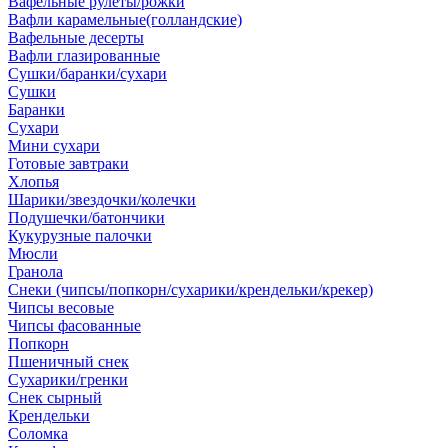
Вафельные рулеты/рожки
Вафли карамельные(голландские)
Вафельные десерты
Вафли глазированные
Сушки/баранки/сухари
Сушки
Баранки
Сухари
Мини сухари
Готовые завтраки
Хлопья
Шарики/звездочки/колечки
Подушечки/батончики
Кукурузные палочки
Мюсли
Гранола
Снеки (чипсы/попкорн/сухарики/крендельки/крекер)
Чипсы весовые
Чипсы фасованные
Попкорн
Пшеничный снек
Сухарики/гренки
Снек сырный
Крендельки
Соломка