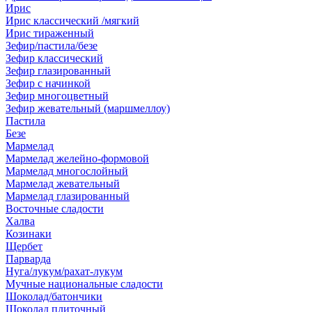
Ирис
Ирис классический /мягкий
Ирис тираженный
Зефир/пастила/безе
Зефир классический
Зефир глазированный
Зефир с начинкой
Зефир многоцветный
Зефир жевательный (маршмеллоу)
Пастила
Безе
Мармелад
Мармелад желейно-формовой
Мармелад многослойный
Мармелад жевательный
Мармелад глазированный
Восточные сладости
Халва
Козинаки
Щербет
Парварда
Нуга/лукум/рахат-лукум
Мучные национальные сладости
Шоколад/батончики
Шоколад плиточный