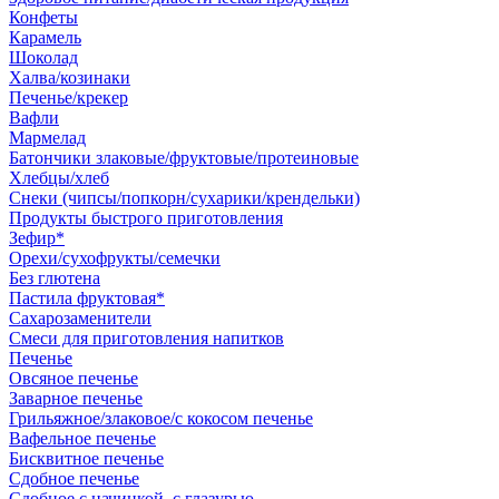
Конфеты
Карамель
Шоколад
Халва/козинаки
Печенье/крекер
Вафли
Мармелад
Батончики злаковые/фруктовые/протеиновые
Хлебцы/хлеб
Снеки (чипсы/попкорн/сухарики/крендельки)
Продукты быстрого приготовления
Зефир*
Орехи/сухофрукты/семечки
Без глютена
Пастила фруктовая*
Сахарозаменители
Смеси для приготовления напитков
Печенье
Овсяное печенье
Заварное печенье
Грильяжное/злаковое/с кокосом печенье
Вафельное печенье
Бисквитное печенье
Сдобное печенье
Сдобное с начинкой, с глазурью