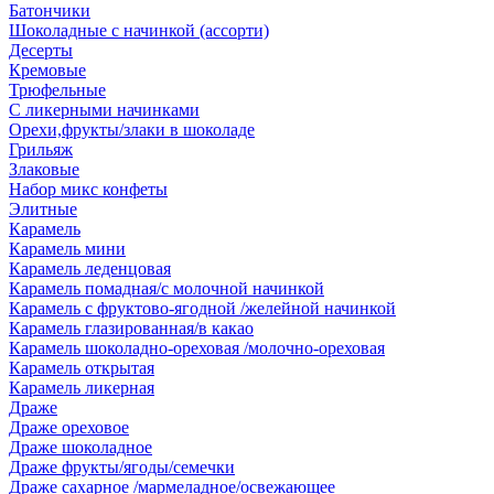
Батончики
Шоколадные с начинкой (ассорти)
Десерты
Кремовые
Трюфельные
С ликерными начинками
Орехи,фрукты/злаки в шоколаде
Грильяж
Злаковые
Набор микс конфеты
Элитные
Карамель
Карамель мини
Карамель леденцовая
Карамель помадная/с молочной начинкой
Карамель с фруктово-ягодной /желейной начинкой
Карамель глазированная/в какао
Карамель шоколадно-ореховая /молочно-ореховая
Карамель открытая
Карамель ликерная
Драже
Драже ореховое
Драже шоколадное
Драже фрукты/ягоды/семечки
Драже сахарное /мармеладное/освежающее