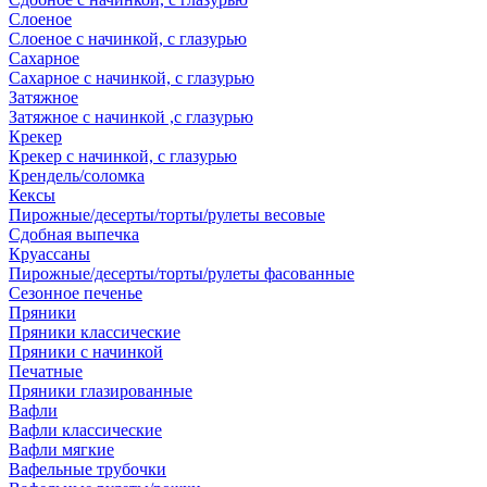
Слоеное
Слоеное с начинкой, с глазурью
Сахарное
Сахарное с начинкой, с глазурью
Затяжное
Затяжное с начинкой ,с глазурью
Крекер
Крекер с начинкой, с глазурью
Крендель/соломка
Кексы
Пирожные/десерты/торты/рулеты весовые
Сдобная выпечка
Круассаны
Пирожные/десерты/торты/рулеты фасованные
Сезонное печенье
Пряники
Пряники классические
Пряники с начинкой
Печатные
Пряники глазированные
Вафли
Вафли классические
Вафли мягкие
Вафельные трубочки