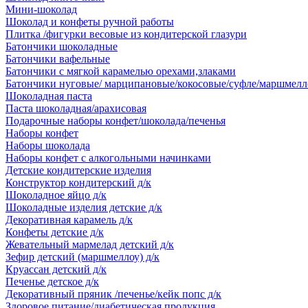
Мини-шоколад
Шоколад и конфеты ручной работы
Плитка /фигурки весовые из кондитерской глазури
Батончики шоколадные
Батончики вафельные
Батончики с мягкой карамелью орехами,злаками
Батончики нуговые/ марципановые/кокосовые/суфле/маршмелл
Шоколадная паста
Паста шоколадная/арахисовая
Подарочные наборы конфет/шоколада/печенья
Наборы конфет
Наборы шоколада
Наборы конфет с алкогольными начинками
Детские кондитерские изделия
Конструктор кондитерский д/к
Шоколадное яйцо д/к
Шоколадные изделия детские д/к
Декоративная карамель д/к
Конфеты детские д/к
Жевательный мармелад детский д/к
Зефир детский (маршмеллоу) д/к
Круассан детский д/к
Печенье детское д/к
Декоративный пряник /печенье/кейк попс д/к
Здоровое питание/диабетическая продукция