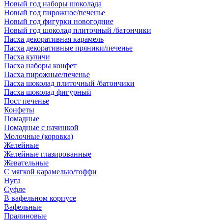
Новый год наборы шоколада
Новый год пирожное/печенье
Новый год фигурки новогодние
Новый год шоколад плиточный /батончики
Пасха декоративная карамель
Пасха декоративные пряники/печенье
Пасха куличи
Пасха наборы конфет
Пасха пирожные/печенье
Пасха шоколад плиточный /батончики
Пасха шоколад фигурный
Пост печенье
Конфеты
Помадные
Помадные с начинкой
Молочные (коровка)
Желейные
Желейные глазированные
Жевательные
С мягкой карамелью/тоффи
Нуга
Суфле
В вафельном корпусе
Вафельные
Пралиновые