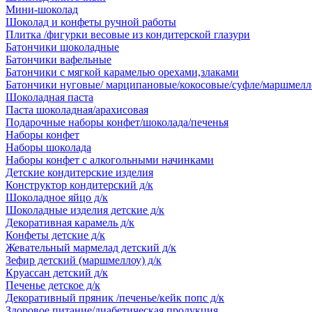
Мини-шоколад
Шоколад и конфеты ручной работы
Плитка /фигурки весовые из кондитерской глазури
Батончики шоколадные
Батончики вафельные
Батончики с мягкой карамелью орехами,злаками
Батончики нуговые/ марципановые/кокосовые/суфле/маршмелл
Шоколадная паста
Паста шоколадная/арахисовая
Подарочные наборы конфет/шоколада/печенья
Наборы конфет
Наборы шоколада
Наборы конфет с алкогольными начинками
Детские кондитерские изделия
Конструктор кондитерский д/к
Шоколадное яйцо д/к
Шоколадные изделия детские д/к
Декоративная карамель д/к
Конфеты детские д/к
Жевательный мармелад детский д/к
Зефир детский (маршмеллоу) д/к
Круассан детский д/к
Печенье детское д/к
Декоративный пряник /печенье/кейк попс д/к
Здоровое питание/диабетическая продукция