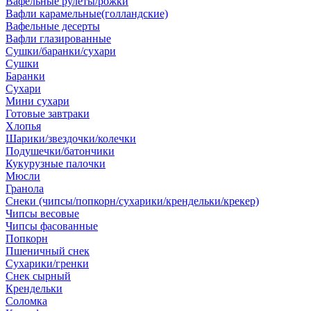
Вафельные рулеты/рожки
Вафли карамельные(голландские)
Вафельные десерты
Вафли глазированные
Сушки/баранки/сухари
Сушки
Баранки
Сухари
Мини сухари
Готовые завтраки
Хлопья
Шарики/звездочки/колечки
Подушечки/батончики
Кукурузные палочки
Мюсли
Гранола
Снеки (чипсы/попкорн/сухарики/крендельки/крекер)
Чипсы весовые
Чипсы фасованные
Попкорн
Пшеничный снек
Сухарики/гренки
Снек сырный
Крендельки
Соломка