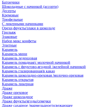
Батончики
Шоколадные с начинкой (ассорти)
Десерты
Кремовые
Трюфельные
С ликерными начинками
Орехи,фрукты/злаки в шоколаде
Грильяж
Злаковые
Набор микс конфеты
Элитные
Карамель
Карамель мини
Карамель леденцовая
Карамель помадная/с молочной начинкой
Карамель с фруктово-ягодной /желейной начинкой
Карамель глазированная/в какао
Карамель шоколадно-ореховая /молочно-ореховая
Карамель открытая
Карамель ликерная
Драже
Драже ореховое
Драже шоколадное
Драже фрукты/ягоды/семечки
Драже сахарное /мармеладное/освежающее