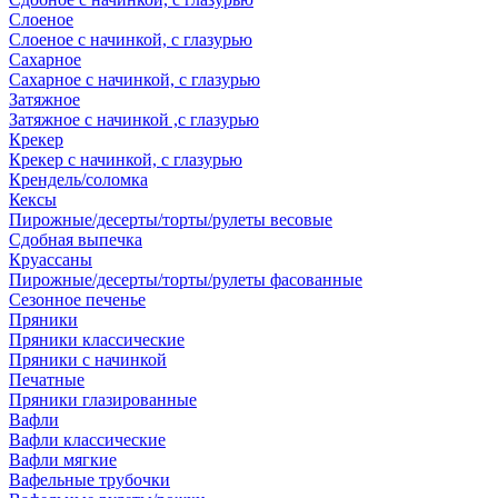
Слоеное
Слоеное с начинкой, с глазурью
Сахарное
Сахарное с начинкой, с глазурью
Затяжное
Затяжное с начинкой ,с глазурью
Крекер
Крекер с начинкой, с глазурью
Крендель/соломка
Кексы
Пирожные/десерты/торты/рулеты весовые
Сдобная выпечка
Круассаны
Пирожные/десерты/торты/рулеты фасованные
Сезонное печенье
Пряники
Пряники классические
Пряники с начинкой
Печатные
Пряники глазированные
Вафли
Вафли классические
Вафли мягкие
Вафельные трубочки