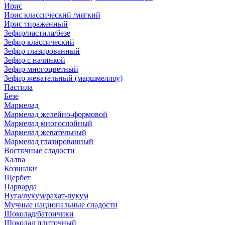
Ирис
Ирис классический /мягкий
Ирис тираженный
Зефир/пастила/безе
Зефир классический
Зефир глазированный
Зефир с начинкой
Зефир многоцветный
Зефир жевательный (маршмеллоу)
Пастила
Безе
Мармелад
Мармелад желейно-формовой
Мармелад многослойный
Мармелад жевательный
Мармелад глазированный
Восточные сладости
Халва
Козинаки
Щербет
Парварда
Нуга/лукум/рахат-лукум
Мучные национальные сладости
Шоколад/батончики
Шоколад плиточный