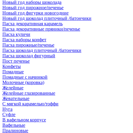
Новый год наборы шоколада
Новый год пирожное/печенье
Новый год фигурки новогодние
Новый год шоколад плиточный /батончики
Пасха декоративная карамель
Пасха декоративные пряники/печенье
Пасха куличи
Пасха наборы конфет
Пасха пирожные/печенье
Пасха шоколад плиточный /батончики
Пасха шоколад фигурный
Пост печенье
Конфеты
Помадные
Помадные с начинкой
Молочные (коровка)
Желейные
Желейные глазированные
Жевательные
С мягкой карамелью/тоффи
Нуга
Суфле
В вафельном корпусе
Вафельные
Пралиновые