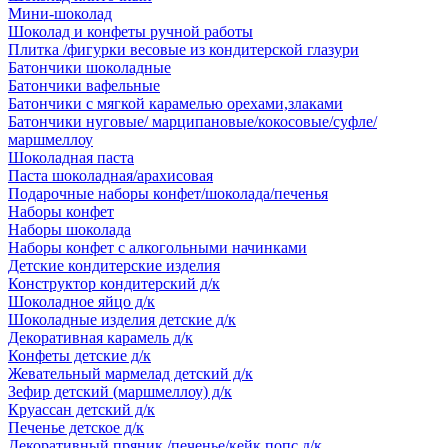
Мини-шоколад
Шоколад и конфеты ручной работы
Плитка /фигурки весовые из кондитерской глазури
Батончики шоколадные
Батончики вафельные
Батончики с мягкой карамелью орехами,злаками
Батончики нуговые/ марципановые/кокосовые/суфле/
маршмеллоу
Шоколадная паста
Паста шоколадная/арахисовая
Подарочные наборы конфет/шоколада/печенья
Наборы конфет
Наборы шоколада
Наборы конфет с алкогольными начинками
Детские кондитерские изделия
Конструктор кондитерский д/к
Шоколадное яйцо д/к
Шоколадные изделия детские д/к
Декоративная карамель д/к
Конфеты детские д/к
Жевательный мармелад детский д/к
Зефир детский (маршмеллоу) д/к
Круассан детский д/к
Печенье детское д/к
Декоративный пряник /печенье/кейк попс д/к