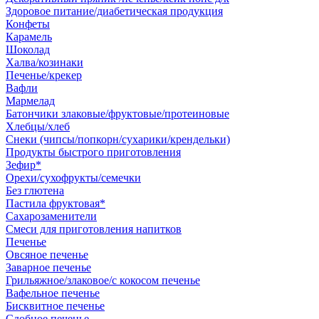
Здоровое питание/диабетическая продукция
Конфеты
Карамель
Шоколад
Халва/козинаки
Печенье/крекер
Вафли
Мармелад
Батончики злаковые/фруктовые/протеиновые
Хлебцы/хлеб
Снеки (чипсы/попкорн/сухарики/крендельки)
Продукты быстрого приготовления
Зефир*
Орехи/сухофрукты/семечки
Без глютена
Пастила фруктовая*
Сахарозаменители
Смеси для приготовления напитков
Печенье
Овсяное печенье
Заварное печенье
Грильяжное/злаковое/с кокосом печенье
Вафельное печенье
Бисквитное печенье
Сдобное печенье