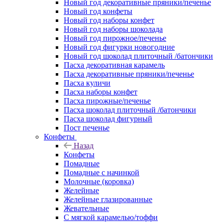
Новый год декоративные пряники/печенье
Новый год конфеты
Новый год наборы конфет
Новый год наборы шоколада
Новый год пирожное/печенье
Новый год фигурки новогодние
Новый год шоколад плиточный /батончики
Пасха декоративная карамель
Пасха декоративные пряники/печенье
Пасха куличи
Пасха наборы конфет
Пасха пирожные/печенье
Пасха шоколад плиточный /батончики
Пасха шоколад фигурный
Пост печенье
Конфеты
Назад
Конфеты
Помадные
Помадные с начинкой
Молочные (коровка)
Желейные
Желейные глазированные
Жевательные
С мягкой карамелью/тоффи