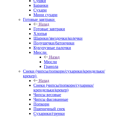
Сушки
Баранки
Сухари
Мини сухари
Готовые завтраки
Назад
Готовые завтраки
Хлопья
Шарики/звездочки/колечки
Подушечки/батончики
Кукурузные палочки
Мюсли
Назад
Мюсли
Гранола
Снеки (чипсы/попкорн/сухарики/крендельки/
крекер)
Назад
Снеки (чипсы/попкорн/сухарики/
крендельки/крекер)
Чипсы весовые
Чипсы фасованные
Попкорн
Пшеничный снек
Сухарики/гренки