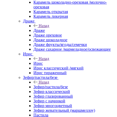
Карамель шоколадно-ореховая /молочно-
ореховая
Карамель открытая
Карамель ликерная
Драже
Назад
Драже
Драже ореховое
Драже шоколадное
Драже фрукты/ягоды/семечки
Драже сахарное /мармеладное/освежающее
Ирис
Назад
Ирис
Ирис классический /мягкий
Ирис тираженный
Зефир/пастила/безе
Назад
Зефир/пастила/безе
Зефир классический
Зефир глазированный
Зефир с начинкой
Зефир многоцветный
Зефир жевательный (маршмеллоу)
Пастила