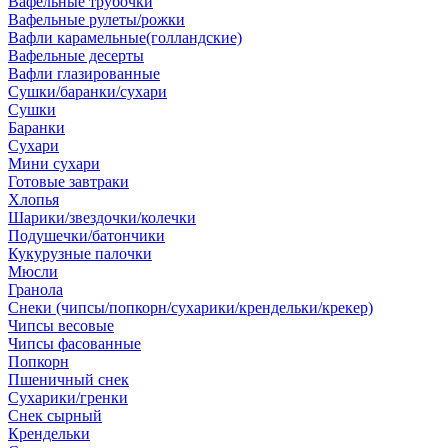
Вафельные трубочки
Вафельные рулеты/рожки
Вафли карамельные(голландские)
Вафельные десерты
Вафли глазированные
Сушки/баранки/сухари
Сушки
Баранки
Сухари
Мини сухари
Готовые завтраки
Хлопья
Шарики/звездочки/колечки
Подушечки/батончики
Кукурузные палочки
Мюсли
Гранола
Снеки (чипсы/попкорн/сухарики/крендельки/крекер)
Чипсы весовые
Чипсы фасованные
Попкорн
Пшеничный снек
Сухарики/гренки
Снек сырный
Крендельки