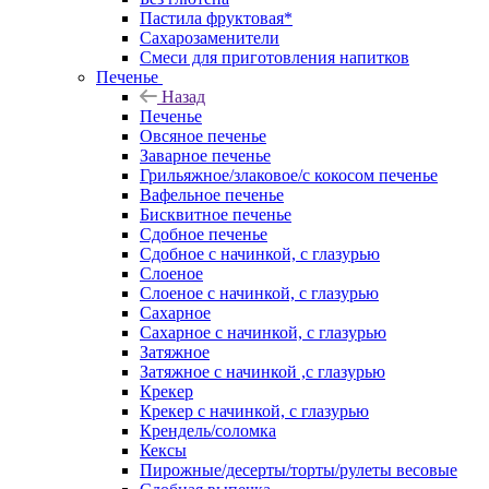
Пастила фруктовая*
Сахарозаменители
Смеси для приготовления напитков
Печенье
Назад
Печенье
Овсяное печенье
Заварное печенье
Грильяжное/злаковое/с кокосом печенье
Вафельное печенье
Бисквитное печенье
Сдобное печенье
Сдобное с начинкой, с глазурью
Слоеное
Слоеное с начинкой, с глазурью
Сахарное
Сахарное с начинкой, с глазурью
Затяжное
Затяжное с начинкой ,с глазурью
Крекер
Крекер с начинкой, с глазурью
Крендель/соломка
Кексы
Пирожные/десерты/торты/рулеты весовые