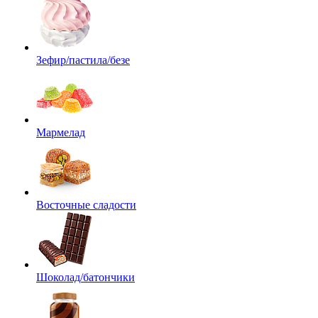
Зефир/пастила/безе
Мармелад
Восточные сладости
Шоколад/батончики