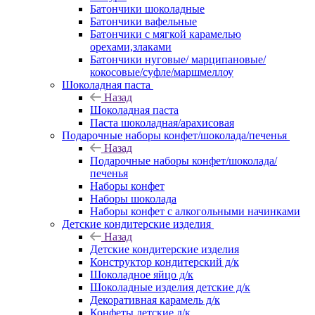
Батончики шоколадные
Батончики вафельные
Батончики с мягкой карамелью
орехами,злаками
Батончики нуговые/ марципановые/
кокосовые/суфле/маршмеллоу
Шоколадная паста
Назад
Шоколадная паста
Паста шоколадная/арахисовая
Подарочные наборы конфет/шоколада/печенья
Назад
Подарочные наборы конфет/шоколада/
печенья
Наборы конфет
Наборы шоколада
Наборы конфет с алкогольными начинками
Детские кондитерские изделия
Назад
Детские кондитерские изделия
Конструктор кондитерский д/к
Шоколадное яйцо д/к
Шоколадные изделия детские д/к
Декоративная карамель д/к
Конфеты детские д/к