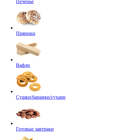
Печенье
Пряники
Вафли
Сушки/баранки/сухари
Готовые завтраки