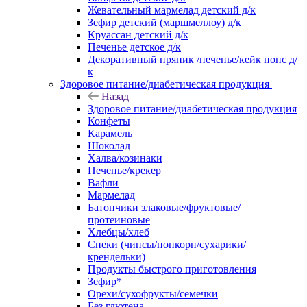
Жевательный мармелад детский д/к
Зефир детский (маршмеллоу) д/к
Круассан детский д/к
Печенье детское д/к
Декоративный пряник /печенье/кейк попс д/
к
Здоровое питание/диабетическая продукция
Назад
Здоровое питание/диабетическая продукция
Конфеты
Карамель
Шоколад
Халва/козинаки
Печенье/крекер
Вафли
Мармелад
Батончики злаковые/фруктовые/
протеиновые
Хлебцы/хлеб
Снеки (чипсы/попкорн/сухарики/
крендельки)
Продукты быстрого приготовления
Зефир*
Орехи/сухофрукты/семечки
Без глютена