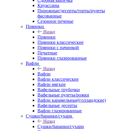
Сдобная выпечка
Круассаны
Пирожные/десерты/торты/рулеты
фасованные
Сезонное печенье
Пряники
Назад
Пряники
Пряники классические
Пряники с начинкой
Печатные
Пряники глазированные
Вафли
Назад
Вафли
Вафли классические
Вафли мягкие
Вафельные трубочки
Вафельные рулеты/рожки
Вафли карамельные(голландские)
Вафельные десерты
Вафли глазированные
Сушки/баранки/сухари
Назад
Сушки/баранки/сухари