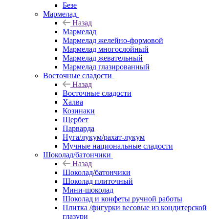
Безе
Мармелад
Назад
Мармелад
Мармелад желейно-формовой
Мармелад многослойный
Мармелад жевательный
Мармелад глазированный
Восточные сладости
Назад
Восточные сладости
Халва
Козинаки
Щербет
Парварда
Нуга/лукум/рахат-лукум
Мучные национальные сладости
Шоколад/батончики
Назад
Шоколад/батончики
Шоколад плиточный
Мини-шоколад
Шоколад и конфеты ручной работы
Плитка /фигурки весовые из кондитерской
глазури