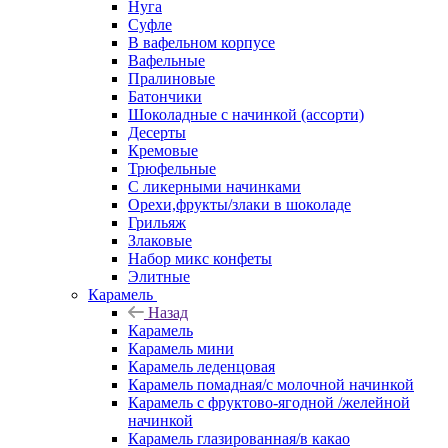
Нуга
Суфле
В вафельном корпусе
Вафельные
Пралиновые
Батончики
Шоколадные с начинкой (ассорти)
Десерты
Кремовые
Трюфельные
С ликерными начинками
Орехи,фрукты/злаки в шоколаде
Грильяж
Злаковые
Набор микс конфеты
Элитные
Карамель
Назад
Карамель
Карамель мини
Карамель леденцовая
Карамель помадная/с молочной начинкой
Карамель с фруктово-ягодной /желейной
начинкой
Карамель глазированная/в какао