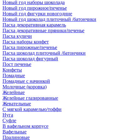
Новый год наборы шоколада
Новый год пирожное/печенье
Новый год фигурки новогодние
Новый год шоколад плиточный /батончики
Пасха декоративная карамель
Пасха декоративные пряники/печенье
Пасха куличи
Пасха наборы конфет
Пасха пирожные/печенье
Пасха шоколад плиточный /батончики
Пасха шоколад фигурный
Пост печенье
Конфеты
Помадные
Помадные с начинкой
Молочные (коровка)
Желейные
Желейные глазированные
Жевательные
С мягкой карамелью/тоффи
Нуга
Суфле
В вафельном корпусе
Вафельные
Пралиновые