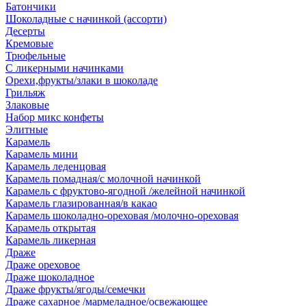
Батончики
Шоколадные с начинкой (ассорти)
Десерты
Кремовые
Трюфельные
С ликерными начинками
Орехи,фрукты/злаки в шоколаде
Грильяж
Злаковые
Набор микс конфеты
Элитные
Карамель
Карамель мини
Карамель леденцовая
Карамель помадная/с молочной начинкой
Карамель с фруктово-ягодной /желейной начинкой
Карамель глазированная/в какао
Карамель шоколадно-ореховая /молочно-ореховая
Карамель открытая
Карамель ликерная
Драже
Драже ореховое
Драже шоколадное
Драже фрукты/ягоды/семечки
Драже сахарное /мармеладное/освежающее