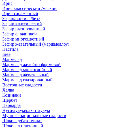
Ирис
Ирис классический /мягкий
Ирис тираженный
Зефир/пастила/безе
Зефир классический
Зефир глазированный
Зефир с начинкой
Зефир многоцветный
Зефир жевательный (маршмеллоу)
Пастила
Безе
Мармелад
Мармелад желейно-формовой
Мармелад многослойный
Мармелад жевательный
Мармелад глазированный
Восточные сладости
Халва
Козинаки
Щербет
Парварда
Нуга/лукум/рахат-лукум
Мучные национальные сладости
Шоколад/батончики
Шоколад плиточный