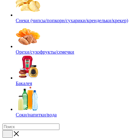
Снеки (чипсы/попкорн/сухарики/крендельки/крекер)
Орехи/сухофрукты/семечки
Бакалея
Соки/напитки/вода