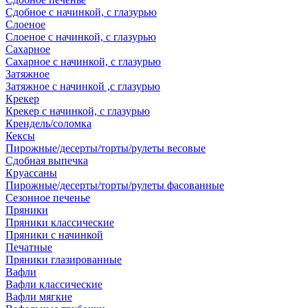
Сдобное с начинкой, с глазурью
Слоеное
Слоеное с начинкой, с глазурью
Сахарное
Сахарное с начинкой, с глазурью
Затяжное
Затяжное с начинкой ,с глазурью
Крекер
Крекер с начинкой, с глазурью
Крендель/соломка
Кексы
Пирожные/десерты/торты/рулеты весовые
Сдобная выпечка
Круассаны
Пирожные/десерты/торты/рулеты фасованные
Сезонное печенье
Пряники
Пряники классические
Пряники с начинкой
Печатные
Пряники глазированные
Вафли
Вафли классические
Вафли мягкие