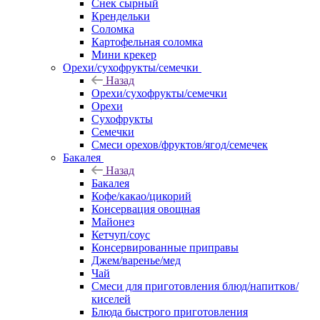
Снек сырный
Крендельки
Соломка
Картофельная соломка
Мини крекер
Орехи/сухофрукты/семечки
Назад
Орехи/сухофрукты/семечки
Орехи
Сухофрукты
Семечки
Смеси орехов/фруктов/ягод/семечек
Бакалея
Назад
Бакалея
Кофе/какао/цикорий
Консервация овощная
Майонез
Кетчуп/соус
Консервированные приправы
Джем/варенье/мед
Чай
Смеси для приготовления блюд/напитков/
киселей
Блюда быстрого приготовления