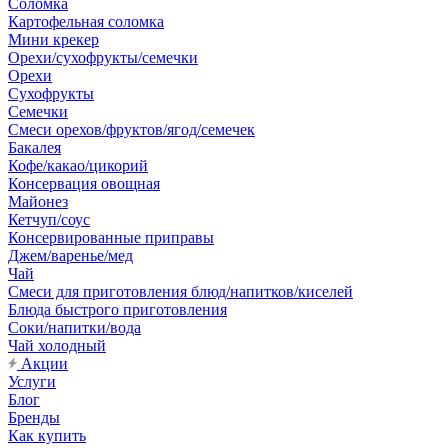
Соломка
Картофельная соломка
Мини крекер
Орехи/сухофрукты/семечки
Орехи
Сухофрукты
Семечки
Смеси орехов/фруктов/ягод/семечек
Бакалея
Кофе/какао/цикорий
Консервация овощная
Майонез
Кетчуп/соус
Консервированные приправы
Джем/варенье/мед
Чай
Смеси для приготовления блюд/напитков/киселей
Блюда быстрого приготовления
Соки/напитки/вода
Чай холодный
Акции
Услуги
Блог
Бренды
Как купить