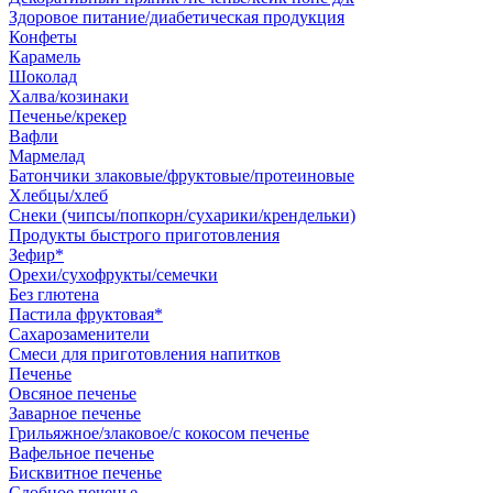
Здоровое питание/диабетическая продукция
Конфеты
Карамель
Шоколад
Халва/козинаки
Печенье/крекер
Вафли
Мармелад
Батончики злаковые/фруктовые/протеиновые
Хлебцы/хлеб
Снеки (чипсы/попкорн/сухарики/крендельки)
Продукты быстрого приготовления
Зефир*
Орехи/сухофрукты/семечки
Без глютена
Пастила фруктовая*
Сахарозаменители
Смеси для приготовления напитков
Печенье
Овсяное печенье
Заварное печенье
Грильяжное/злаковое/с кокосом печенье
Вафельное печенье
Бисквитное печенье
Сдобное печенье