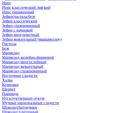
Ирис
Ирис классический /мягкий
Ирис тираженный
Зефир/пастила/безе
Зефир классический
Зефир глазированный
Зефир с начинкой
Зефир многоцветный
Зефир жевательный (маршмеллоу)
Пастила
Безе
Мармелад
Мармелад желейно-формовой
Мармелад многослойный
Мармелад жевательный
Мармелад глазированный
Восточные сладости
Халва
Козинаки
Щербет
Парварда
Нуга/лукум/рахат-лукум
Мучные национальные сладости
Шоколад/батончики
Шоколад плиточный