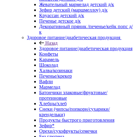
Жевательный мармелад детский д/к
Зефир детский (маршмеллоу) д/к
Круассан детский д/к
Печенье детское д/к
Декоративный пряник /печенье/кейк попс д/
к
Здоровое питание/диабетическая продукция
Назад
Здоровое питание/диабетическая продукция
Конфеты
Карамель
Шоколад
Халва/козинаки
Печенье/крекер
Вафли
Мармелад
Батончики злаковые/фруктовые/
протеиновые
Хлебцы/хлеб
Снеки (чипсы/попкорн/сухарики/
крендельки)
Продукты быстрого приготовления
Зефир*
Орехи/сухофрукты/семечки
Без глютена