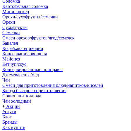
Соломка
Картофельная соломка
Мини крекер
Орехи/сухофрукты/семечки
Орехи
Сухофрукты
Семечки
Смеси орехов/фруктов/ягод/семечек
Бакалея
Кофе/какао/цикорий
Консервация овощная
Майонез
Кетчуп/соус
Консервированные приправы
Джем/варенье/мед
Чай
Смеси для приготовления блюд/напитков/киселей
Блюда быстрого приготовления
Соки/напитки/вода
Чай холодный
Акции
Услуги
Блог
Бренды
Как купить