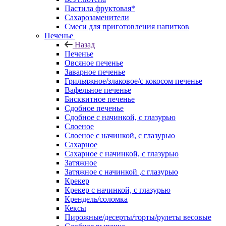
Пастила фруктовая*
Сахарозаменители
Смеси для приготовления напитков
Печенье
Назад
Печенье
Овсяное печенье
Заварное печенье
Грильяжное/злаковое/с кокосом печенье
Вафельное печенье
Бисквитное печенье
Сдобное печенье
Сдобное с начинкой, с глазурью
Слоеное
Слоеное с начинкой, с глазурью
Сахарное
Сахарное с начинкой, с глазурью
Затяжное
Затяжное с начинкой ,с глазурью
Крекер
Крекер с начинкой, с глазурью
Крендель/соломка
Кексы
Пирожные/десерты/торты/рулеты весовые