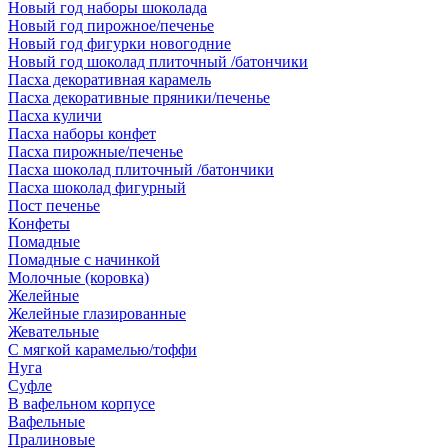
Новый год наборы шоколада
Новый год пирожное/печенье
Новый год фигурки новогодние
Новый год шоколад плиточный /батончики
Пасха декоративная карамель
Пасха декоративные пряники/печенье
Пасха куличи
Пасха наборы конфет
Пасха пирожные/печенье
Пасха шоколад плиточный /батончики
Пасха шоколад фигурный
Пост печенье
Конфеты
Помадные
Помадные с начинкой
Молочные (коровка)
Желейные
Желейные глазированные
Жевательные
С мягкой карамелью/тоффи
Нуга
Суфле
В вафельном корпусе
Вафельные
Пралиновые