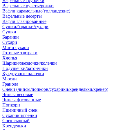
Вафельные трубочки
Вафельные рулеты/рожки
Вафли карамельные(голландские)
Вафельные десерты
Вафли глазированные
Сушки/баранки/сухари
Сушки
Баранки
Сухари
Мини сухари
Готовые завтраки
Хлопья
Шарики/звездочки/колечки
Подушечки/батончики
Кукурузные палочки
Мюсли
Гранола
Снеки (чипсы/попкорн/сухарики/крендельки/крекер)
Чипсы весовые
Чипсы фасованные
Попкорн
Пшеничный снек
Сухарики/гренки
Снек сырный
Крендельки