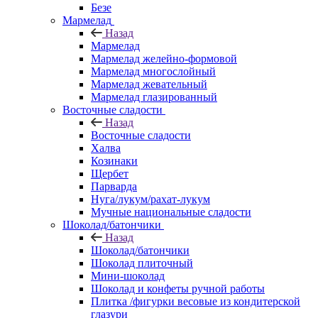
Безе
Мармелад
Назад
Мармелад
Мармелад желейно-формовой
Мармелад многослойный
Мармелад жевательный
Мармелад глазированный
Восточные сладости
Назад
Восточные сладости
Халва
Козинаки
Щербет
Парварда
Нуга/лукум/рахат-лукум
Мучные национальные сладости
Шоколад/батончики
Назад
Шоколад/батончики
Шоколад плиточный
Мини-шоколад
Шоколад и конфеты ручной работы
Плитка /фигурки весовые из кондитерской
глазури