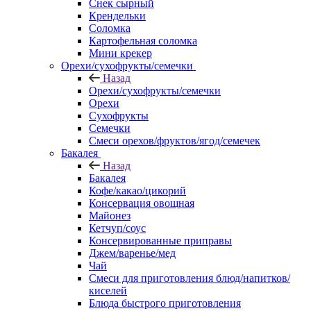
Снек сырный
Крендельки
Соломка
Картофельная соломка
Мини крекер
Орехи/сухофрукты/семечки
Назад
Орехи/сухофрукты/семечки
Орехи
Сухофрукты
Семечки
Смеси орехов/фруктов/ягод/семечек
Бакалея
Назад
Бакалея
Кофе/какао/цикорий
Консервация овощная
Майонез
Кетчуп/соус
Консервированные приправы
Джем/варенье/мед
Чай
Смеси для приготовления блюд/напитков/
киселей
Блюда быстрого приготовления