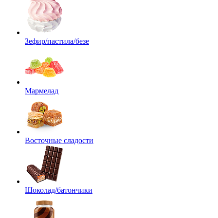
Зефир/пастила/безе
Мармелад
Восточные сладости
Шоколад/батончики