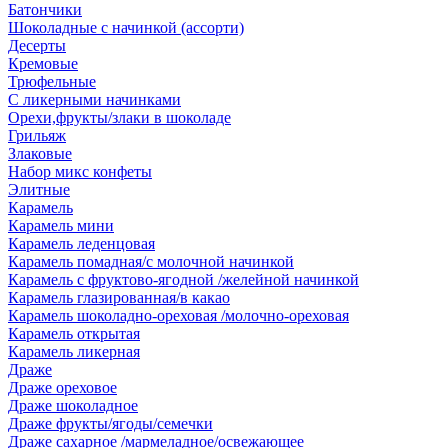
Батончики
Шоколадные с начинкой (ассорти)
Десерты
Кремовые
Трюфельные
С ликерными начинками
Орехи,фрукты/злаки в шоколаде
Грильяж
Злаковые
Набор микс конфеты
Элитные
Карамель
Карамель мини
Карамель леденцовая
Карамель помадная/с молочной начинкой
Карамель с фруктово-ягодной /желейной начинкой
Карамель глазированная/в какао
Карамель шоколадно-ореховая /молочно-ореховая
Карамель открытая
Карамель ликерная
Драже
Драже ореховое
Драже шоколадное
Драже фрукты/ягоды/семечки
Драже сахарное /мармеладное/освежающее