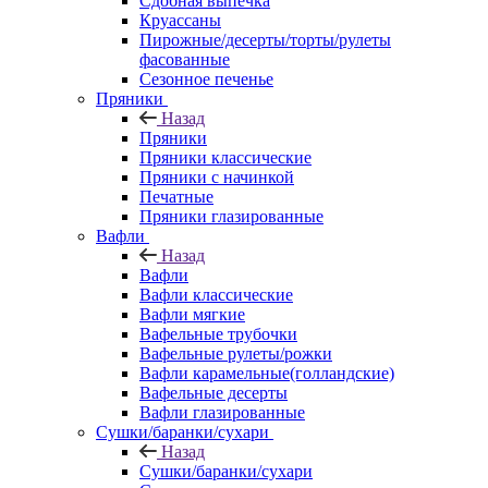
Сдобная выпечка
Круассаны
Пирожные/десерты/торты/рулеты
фасованные
Сезонное печенье
Пряники
Назад
Пряники
Пряники классические
Пряники с начинкой
Печатные
Пряники глазированные
Вафли
Назад
Вафли
Вафли классические
Вафли мягкие
Вафельные трубочки
Вафельные рулеты/рожки
Вафли карамельные(голландские)
Вафельные десерты
Вафли глазированные
Сушки/баранки/сухари
Назад
Сушки/баранки/сухари