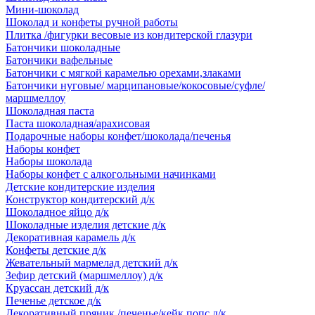
Мини-шоколад
Шоколад и конфеты ручной работы
Плитка /фигурки весовые из кондитерской глазури
Батончики шоколадные
Батончики вафельные
Батончики с мягкой карамелью орехами,злаками
Батончики нуговые/ марципановые/кокосовые/суфле/
маршмеллоу
Шоколадная паста
Паста шоколадная/арахисовая
Подарочные наборы конфет/шоколада/печенья
Наборы конфет
Наборы шоколада
Наборы конфет с алкогольными начинками
Детские кондитерские изделия
Конструктор кондитерский д/к
Шоколадное яйцо д/к
Шоколадные изделия детские д/к
Декоративная карамель д/к
Конфеты детские д/к
Жевательный мармелад детский д/к
Зефир детский (маршмеллоу) д/к
Круассан детский д/к
Печенье детское д/к
Декоративный пряник /печенье/кейк попс д/к