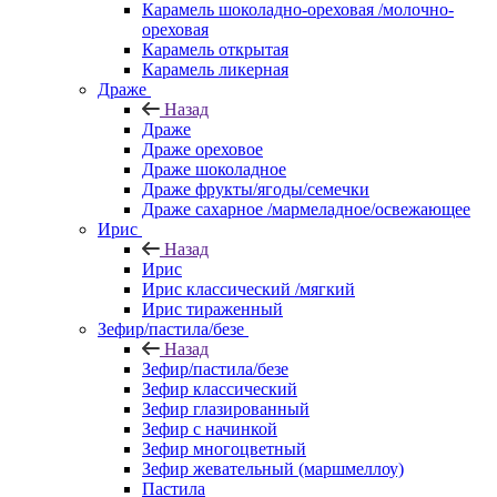
Карамель шоколадно-ореховая /молочно-
ореховая
Карамель открытая
Карамель ликерная
Драже
Назад
Драже
Драже ореховое
Драже шоколадное
Драже фрукты/ягоды/семечки
Драже сахарное /мармеладное/освежающее
Ирис
Назад
Ирис
Ирис классический /мягкий
Ирис тираженный
Зефир/пастила/безе
Назад
Зефир/пастила/безе
Зефир классический
Зефир глазированный
Зефир с начинкой
Зефир многоцветный
Зефир жевательный (маршмеллоу)
Пастила