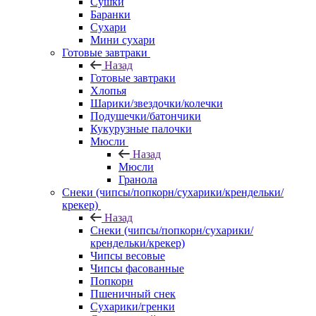
Сушки
Баранки
Сухари
Мини сухари
Готовые завтраки
Назад
Готовые завтраки
Хлопья
Шарики/звездочки/колечки
Подушечки/батончики
Кукурузные палочки
Мюсли
Назад
Мюсли
Гранола
Снеки (чипсы/попкорн/сухарики/крендельки/
крекер)
Назад
Снеки (чипсы/попкорн/сухарики/
крендельки/крекер)
Чипсы весовые
Чипсы фасованные
Попкорн
Пшеничный снек
Сухарики/гренки