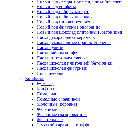
Новый год декоративные пряники/печенье
Новый год конфеты
Новый год наборы конфет
Новый год наборы шоколада
Новый год пирожное/печенье
Новый год фигурки новогодние
Новый год шоколад плиточный /батончики
Пасха декоративная карамель
Пасха декоративные пряники/печенье
Пасха куличи
Пасха наборы конфет
Пасха пирожные/печенье
Пасха шоколад плиточный /батончики
Пасха шоколад фигурный
Пост печенье
Конфеты
Назад
Конфеты
Помадные
Помадные с начинкой
Молочные (коровка)
Желейные
Желейные глазированные
Жевательные
С мягкой карамелью/тоффи