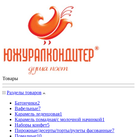
Товары
Разделы товаров
Батончики
2
Вафельные
7
Карамель леденцовая
1
Карамель помадная/с молочной начинкой
1
Наборы конфет
5
Пирожные/десерты/торты/рулеты фасованные
7
Помадные
10