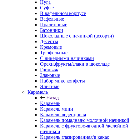
Нуга
Суфле
В вафельном корпусе
Вафельные
Пралиновые
Батончики
Шоколадные с начинкой (ассорти)
Десерты
Кремовые
Трюфельные
С ликерными начинками
Орехи,фрукты/злаки в шоколаде
Грильяж
Злаковые
Набор микс конфеты
Элитные
Карамель
Назад
Карамель
Карамель мини
Карамель леденцовая
Карамель помадная/с молочной начинкой
Карамель с фруктово-ягодной /желейной
начинкой
Карамель глазированная/в какао