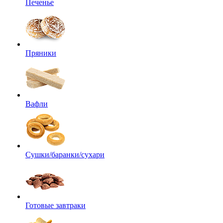
Печенье
Пряники
Вафли
Сушки/баранки/сухари
Готовые завтраки