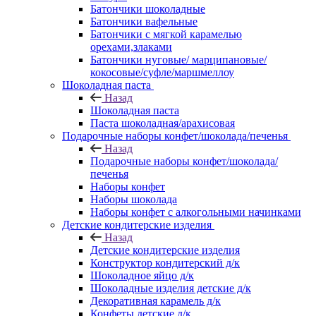
Батончики шоколадные
Батончики вафельные
Батончики с мягкой карамелью
орехами,злаками
Батончики нуговые/ марципановые/
кокосовые/суфле/маршмеллоу
Шоколадная паста
Назад
Шоколадная паста
Паста шоколадная/арахисовая
Подарочные наборы конфет/шоколада/печенья
Назад
Подарочные наборы конфет/шоколада/
печенья
Наборы конфет
Наборы шоколада
Наборы конфет с алкогольными начинками
Детские кондитерские изделия
Назад
Детские кондитерские изделия
Конструктор кондитерский д/к
Шоколадное яйцо д/к
Шоколадные изделия детские д/к
Декоративная карамель д/к
Конфеты детские д/к