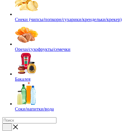
Снеки (чипсы/попкорн/сухарики/крендельки/крекер)
Орехи/сухофрукты/семечки
Бакалея
Соки/напитки/вода