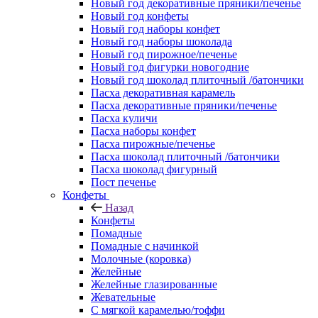
Новый год декоративные пряники/печенье
Новый год конфеты
Новый год наборы конфет
Новый год наборы шоколада
Новый год пирожное/печенье
Новый год фигурки новогодние
Новый год шоколад плиточный /батончики
Пасха декоративная карамель
Пасха декоративные пряники/печенье
Пасха куличи
Пасха наборы конфет
Пасха пирожные/печенье
Пасха шоколад плиточный /батончики
Пасха шоколад фигурный
Пост печенье
Конфеты
Назад
Конфеты
Помадные
Помадные с начинкой
Молочные (коровка)
Желейные
Желейные глазированные
Жевательные
С мягкой карамелью/тоффи