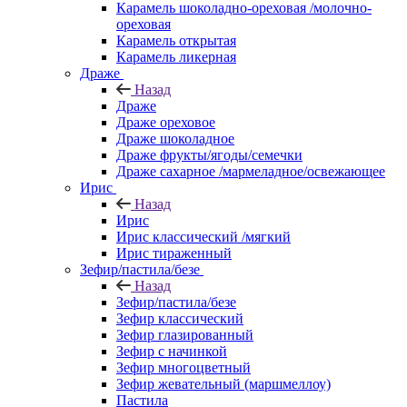
Карамель шоколадно-ореховая /молочно-
ореховая
Карамель открытая
Карамель ликерная
Драже
Назад
Драже
Драже ореховое
Драже шоколадное
Драже фрукты/ягоды/семечки
Драже сахарное /мармеладное/освежающее
Ирис
Назад
Ирис
Ирис классический /мягкий
Ирис тираженный
Зефир/пастила/безе
Назад
Зефир/пастила/безе
Зефир классический
Зефир глазированный
Зефир с начинкой
Зефир многоцветный
Зефир жевательный (маршмеллоу)
Пастила