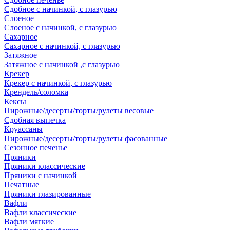
Сдобное с начинкой, с глазурью
Слоеное
Слоеное с начинкой, с глазурью
Сахарное
Сахарное с начинкой, с глазурью
Затяжное
Затяжное с начинкой ,с глазурью
Крекер
Крекер с начинкой, с глазурью
Крендель/соломка
Кексы
Пирожные/десерты/торты/рулеты весовые
Сдобная выпечка
Круассаны
Пирожные/десерты/торты/рулеты фасованные
Сезонное печенье
Пряники
Пряники классические
Пряники с начинкой
Печатные
Пряники глазированные
Вафли
Вафли классические
Вафли мягкие