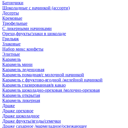
Батончики
Шоколадные с начинкой (ассорти)
Десерты
Кремовые
Трюфельные
С ликерными начинками
Орехи,фрукты/злаки в шоколаде
Грильяж
Злаковые
Набор микс конфеты
Элитные
Карамель
Карамель мини
Карамель леденцовая
Карамель помадная/с молочной начинкой
Карамель с фруктово-ягодной /желейной начинкой
Карамель глазированная/в какао
Карамель шоколадно-ореховая /молочно-ореховая
Карамель открытая
Карамель ликерная
Драже
Драже ореховое
Драже шоколадное
Драже фрукты/ягоды/семечки
Драже сахарное /мармеладное/освежающее