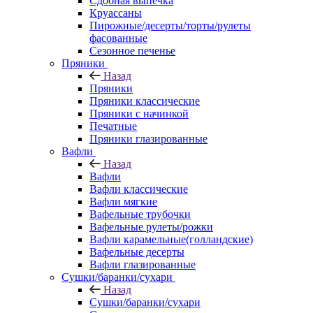
Сдобная выпечка
Круассаны
Пирожные/десерты/торты/рулеты
фасованные
Сезонное печенье
Пряники
Назад
Пряники
Пряники классические
Пряники с начинкой
Печатные
Пряники глазированные
Вафли
Назад
Вафли
Вафли классические
Вафли мягкие
Вафельные трубочки
Вафельные рулеты/рожки
Вафли карамельные(голландские)
Вафельные десерты
Вафли глазированные
Сушки/баранки/сухари
Назад
Сушки/баранки/сухари