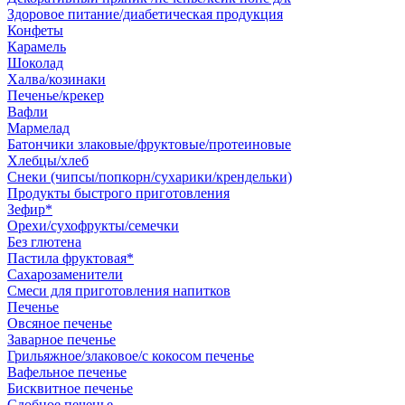
Здоровое питание/диабетическая продукция
Конфеты
Карамель
Шоколад
Халва/козинаки
Печенье/крекер
Вафли
Мармелад
Батончики злаковые/фруктовые/протеиновые
Хлебцы/хлеб
Снеки (чипсы/попкорн/сухарики/крендельки)
Продукты быстрого приготовления
Зефир*
Орехи/сухофрукты/семечки
Без глютена
Пастила фруктовая*
Сахарозаменители
Смеси для приготовления напитков
Печенье
Овсяное печенье
Заварное печенье
Грильяжное/злаковое/с кокосом печенье
Вафельное печенье
Бисквитное печенье
Сдобное печенье