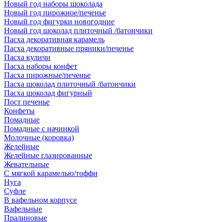
Новый год наборы шоколада
Новый год пирожное/печенье
Новый год фигурки новогодние
Новый год шоколад плиточный /батончики
Пасха декоративная карамель
Пасха декоративные пряники/печенье
Пасха куличи
Пасха наборы конфет
Пасха пирожные/печенье
Пасха шоколад плиточный /батончики
Пасха шоколад фигурный
Пост печенье
Конфеты
Помадные
Помадные с начинкой
Молочные (коровка)
Желейные
Желейные глазированные
Жевательные
С мягкой карамелью/тоффи
Нуга
Суфле
В вафельном корпусе
Вафельные
Пралиновые