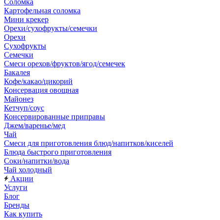
Соломка
Картофельная соломка
Мини крекер
Орехи/сухофрукты/семечки
Орехи
Сухофрукты
Семечки
Смеси орехов/фруктов/ягод/семечек
Бакалея
Кофе/какао/цикорий
Консервация овощная
Майонез
Кетчуп/соус
Консервированные приправы
Джем/варенье/мед
Чай
Смеси для приготовления блюд/напитков/киселей
Блюда быстрого приготовления
Соки/напитки/вода
Чай холодный
Акции
Услуги
Блог
Бренды
Как купить