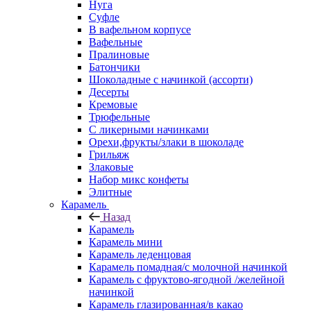
Нуга
Суфле
В вафельном корпусе
Вафельные
Пралиновые
Батончики
Шоколадные с начинкой (ассорти)
Десерты
Кремовые
Трюфельные
С ликерными начинками
Орехи,фрукты/злаки в шоколаде
Грильяж
Злаковые
Набор микс конфеты
Элитные
Карамель
Назад
Карамель
Карамель мини
Карамель леденцовая
Карамель помадная/с молочной начинкой
Карамель с фруктово-ягодной /желейной
начинкой
Карамель глазированная/в какао