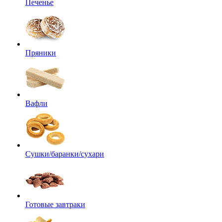
Печенье
Пряники
Вафли
Сушки/баранки/сухари
Готовые завтраки