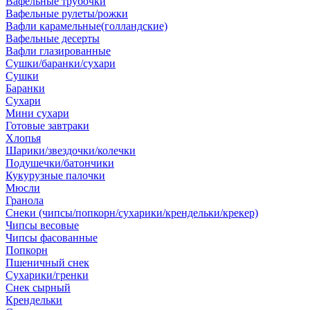
Вафельные трубочки
Вафельные рулеты/рожки
Вафли карамельные(голландские)
Вафельные десерты
Вафли глазированные
Сушки/баранки/сухари
Сушки
Баранки
Сухари
Мини сухари
Готовые завтраки
Хлопья
Шарики/звездочки/колечки
Подушечки/батончики
Кукурузные палочки
Мюсли
Гранола
Снеки (чипсы/попкорн/сухарики/крендельки/крекер)
Чипсы весовые
Чипсы фасованные
Попкорн
Пшеничный снек
Сухарики/гренки
Снек сырный
Крендельки