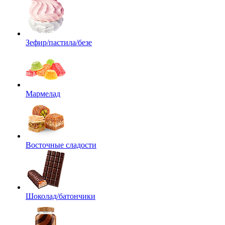
Зефир/пастила/безе
Мармелад
Восточные сладости
Шоколад/батончики