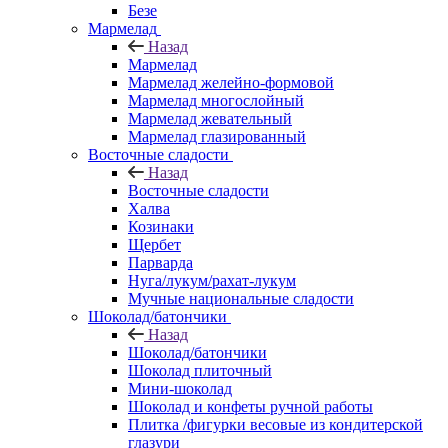
Безе
Мармелад
Назад
Мармелад
Мармелад желейно-формовой
Мармелад многослойный
Мармелад жевательный
Мармелад глазированный
Восточные сладости
Назад
Восточные сладости
Халва
Козинаки
Щербет
Парварда
Нуга/лукум/рахат-лукум
Мучные национальные сладости
Шоколад/батончики
Назад
Шоколад/батончики
Шоколад плиточный
Мини-шоколад
Шоколад и конфеты ручной работы
Плитка /фигурки весовые из кондитерской
глазури