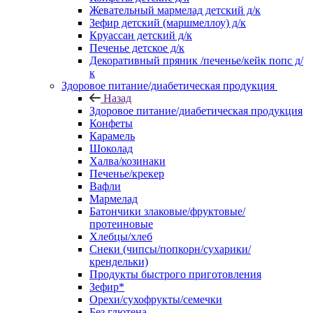
Жевательный мармелад детский д/к
Зефир детский (маршмеллоу) д/к
Круассан детский д/к
Печенье детское д/к
Декоративный пряник /печенье/кейк попс д/
к
Здоровое питание/диабетическая продукция
Назад
Здоровое питание/диабетическая продукция
Конфеты
Карамель
Шоколад
Халва/козинаки
Печенье/крекер
Вафли
Мармелад
Батончики злаковые/фруктовые/
протеиновые
Хлебцы/хлеб
Снеки (чипсы/попкорн/сухарики/
крендельки)
Продукты быстрого приготовления
Зефир*
Орехи/сухофрукты/семечки
Без глютена