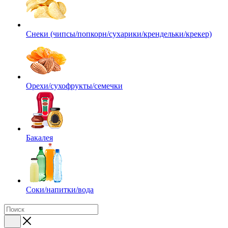
Снеки (чипсы/попкорн/сухарики/крендельки/крекер)
Орехи/сухофрукты/семечки
Бакалея
Соки/напитки/вода