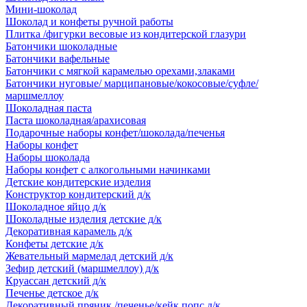
Мини-шоколад
Шоколад и конфеты ручной работы
Плитка /фигурки весовые из кондитерской глазури
Батончики шоколадные
Батончики вафельные
Батончики с мягкой карамелью орехами,злаками
Батончики нуговые/ марципановые/кокосовые/суфле/
маршмеллоу
Шоколадная паста
Паста шоколадная/арахисовая
Подарочные наборы конфет/шоколада/печенья
Наборы конфет
Наборы шоколада
Наборы конфет с алкогольными начинками
Детские кондитерские изделия
Конструктор кондитерский д/к
Шоколадное яйцо д/к
Шоколадные изделия детские д/к
Декоративная карамель д/к
Конфеты детские д/к
Жевательный мармелад детский д/к
Зефир детский (маршмеллоу) д/к
Круассан детский д/к
Печенье детское д/к
Декоративный пряник /печенье/кейк попс д/к