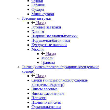
Сушки
Баранки
Сухари
Мини сухари
Готовые завтраки
Назад
Готовые завтраки
Хлопья
Шарики/звездочки/колечки
Подушечки/батончики
Кукурузные палочки
Мюсли
Назад
Мюсли
Гранола
Снеки (чипсы/попкорн/сухарики/крендельки/
крекер)
Назад
Снеки (чипсы/попкорн/сухарики/
крендельки/крекер)
Чипсы весовые
Чипсы фасованные
Попкорн
Пшеничный снек
Сухарики/гренки