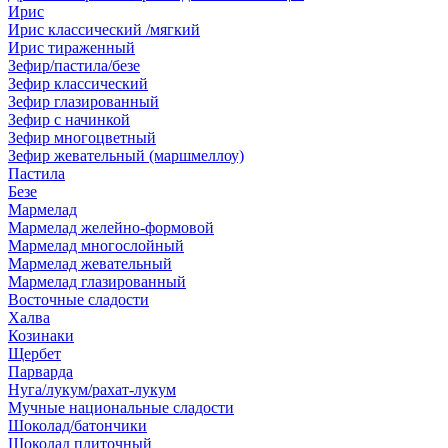
Ирис
Ирис классический /мягкий
Ирис тираженный
Зефир/пастила/безе
Зефир классический
Зефир глазированный
Зефир с начинкой
Зефир многоцветный
Зефир жевательный (маршмеллоу)
Пастила
Безе
Мармелад
Мармелад желейно-формовой
Мармелад многослойный
Мармелад жевательный
Мармелад глазированный
Восточные сладости
Халва
Козинаки
Щербет
Парварда
Нуга/лукум/рахат-лукум
Мучные национальные сладости
Шоколад/батончики
Шоколад плиточный