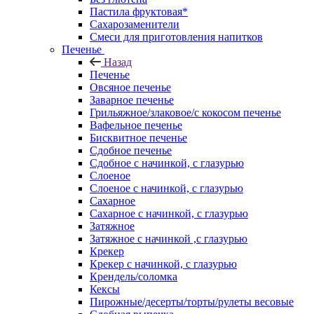
Пастила фруктовая*
Сахарозаменители
Смеси для приготовления напитков
Печенье
Назад
Печенье
Овсяное печенье
Заварное печенье
Грильяжное/злаковое/с кокосом печенье
Вафельное печенье
Бисквитное печенье
Сдобное печенье
Сдобное с начинкой, с глазурью
Слоеное
Слоеное с начинкой, с глазурью
Сахарное
Сахарное с начинкой, с глазурью
Затяжное
Затяжное с начинкой ,с глазурью
Крекер
Крекер с начинкой, с глазурью
Крендель/соломка
Кексы
Пирожные/десерты/торты/рулеты весовые