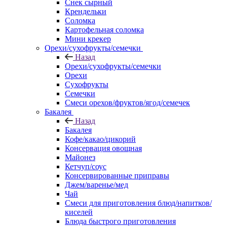
Снек сырный
Крендельки
Соломка
Картофельная соломка
Мини крекер
Орехи/сухофрукты/семечки
Назад
Орехи/сухофрукты/семечки
Орехи
Сухофрукты
Семечки
Смеси орехов/фруктов/ягод/семечек
Бакалея
Назад
Бакалея
Кофе/какао/цикорий
Консервация овощная
Майонез
Кетчуп/соус
Консервированные приправы
Джем/варенье/мед
Чай
Смеси для приготовления блюд/напитков/
киселей
Блюда быстрого приготовления