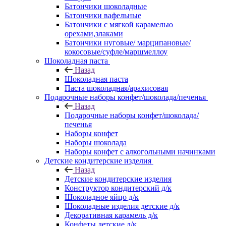
Батончики шоколадные
Батончики вафельные
Батончики с мягкой карамелью
орехами,злаками
Батончики нуговые/ марципановые/
кокосовые/суфле/маршмеллоу
Шоколадная паста
Назад
Шоколадная паста
Паста шоколадная/арахисовая
Подарочные наборы конфет/шоколада/печенья
Назад
Подарочные наборы конфет/шоколада/
печенья
Наборы конфет
Наборы шоколада
Наборы конфет с алкогольными начинками
Детские кондитерские изделия
Назад
Детские кондитерские изделия
Конструктор кондитерский д/к
Шоколадное яйцо д/к
Шоколадные изделия детские д/к
Декоративная карамель д/к
Конфеты детские д/к