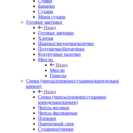
Сушки
Баранки
Сухари
Мини сухари
Готовые завтраки
Назад
Готовые завтраки
Хлопья
Шарики/звездочки/колечки
Подушечки/батончики
Кукурузные палочки
Мюсли
Назад
Мюсли
Гранола
Снеки (чипсы/попкорн/сухарики/крендельки/
крекер)
Назад
Снеки (чипсы/попкорн/сухарики/
крендельки/крекер)
Чипсы весовые
Чипсы фасованные
Попкорн
Пшеничный снек
Сухарики/гренки