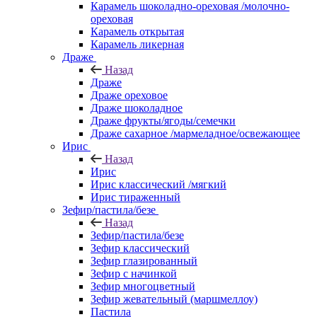
Карамель шоколадно-ореховая /молочно-
ореховая
Карамель открытая
Карамель ликерная
Драже
Назад
Драже
Драже ореховое
Драже шоколадное
Драже фрукты/ягоды/семечки
Драже сахарное /мармеладное/освежающее
Ирис
Назад
Ирис
Ирис классический /мягкий
Ирис тираженный
Зефир/пастила/безе
Назад
Зефир/пастила/безе
Зефир классический
Зефир глазированный
Зефир с начинкой
Зефир многоцветный
Зефир жевательный (маршмеллоу)
Пастила