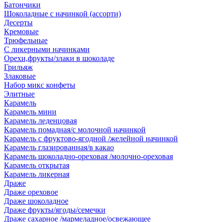
Батончики
Шоколадные с начинкой (ассорти)
Десерты
Кремовые
Трюфельные
С ликерными начинками
Орехи,фрукты/злаки в шоколаде
Грильяж
Злаковые
Набор микс конфеты
Элитные
Карамель
Карамель мини
Карамель леденцовая
Карамель помадная/с молочной начинкой
Карамель с фруктово-ягодной /желейной начинкой
Карамель глазированная/в какао
Карамель шоколадно-ореховая /молочно-ореховая
Карамель открытая
Карамель ликерная
Драже
Драже ореховое
Драже шоколадное
Драже фрукты/ягоды/семечки
Драже сахарное /мармеладное/освежающее