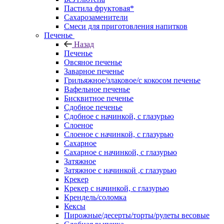
Пастила фруктовая*
Сахарозаменители
Смеси для приготовления напитков
Печенье
Назад
Печенье
Овсяное печенье
Заварное печенье
Грильяжное/злаковое/с кокосом печенье
Вафельное печенье
Бисквитное печенье
Сдобное печенье
Сдобное с начинкой, с глазурью
Слоеное
Слоеное с начинкой, с глазурью
Сахарное
Сахарное с начинкой, с глазурью
Затяжное
Затяжное с начинкой ,с глазурью
Крекер
Крекер с начинкой, с глазурью
Крендель/соломка
Кексы
Пирожные/десерты/торты/рулеты весовые