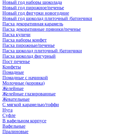
Новый год наборы шоколада
Новый год пирожное/печенье
Новый год фигурки новогодние
Новый год шоколад плиточный /батончики
Пасха декоративная карамель
Пасха декоративные пряники/печенье
Пасха куличи
Пасха наборы конфет
Пасха пирожные/печенье
Пасха шоколад плиточный /батончики
Пасха шоколад фигурный
Пост печенье
Конфеты
Помадные
Помадные с начинкой
Молочные (коровка)
Желейные
Желейные глазированные
Жевательные
С мягкой карамелью/тоффи
Нуга
Суфле
В вафельном корпусе
Вафельные
Пралиновые