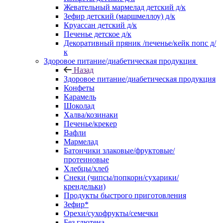
Жевательный мармелад детский д/к
Зефир детский (маршмеллоу) д/к
Круассан детский д/к
Печенье детское д/к
Декоративный пряник /печенье/кейк попс д/
к
Здоровое питание/диабетическая продукция
Назад
Здоровое питание/диабетическая продукция
Конфеты
Карамель
Шоколад
Халва/козинаки
Печенье/крекер
Вафли
Мармелад
Батончики злаковые/фруктовые/
протеиновые
Хлебцы/хлеб
Снеки (чипсы/попкорн/сухарики/
крендельки)
Продукты быстрого приготовления
Зефир*
Орехи/сухофрукты/семечки
Без глютена