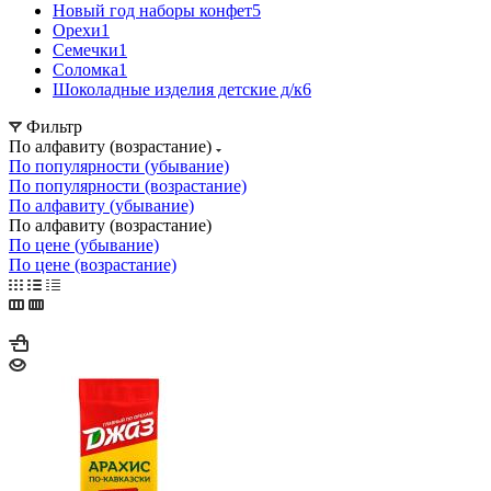
Новый год наборы конфет
5
Орехи
1
Семечки
1
Соломка
1
Шоколадные изделия детские д/к
6
Фильтр
По алфавиту (возрастание)
По популярности (убывание)
По популярности (возрастание)
По алфавиту (убывание)
По алфавиту (возрастание)
По цене (убывание)
По цене (возрастание)