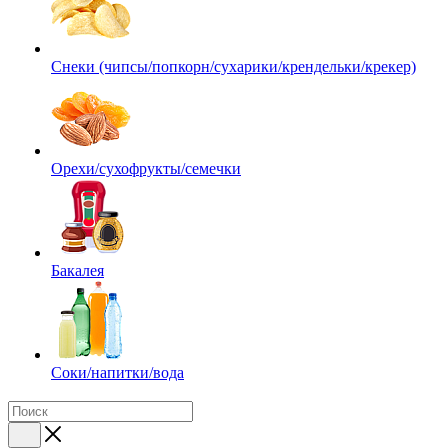
Снеки (чипсы/попкорн/сухарики/крендельки/крекер)
Орехи/сухофрукты/семечки
Бакалея
Соки/напитки/вода