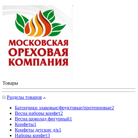
Товары
Разделы товаров
Батончики злаковые/фруктовые/протеиновые
2
Весна наборы конфет
2
Весна шоколад фигурный
1
Конфеты
1
Конфеты детские д/к
1
Наборы конфет
3