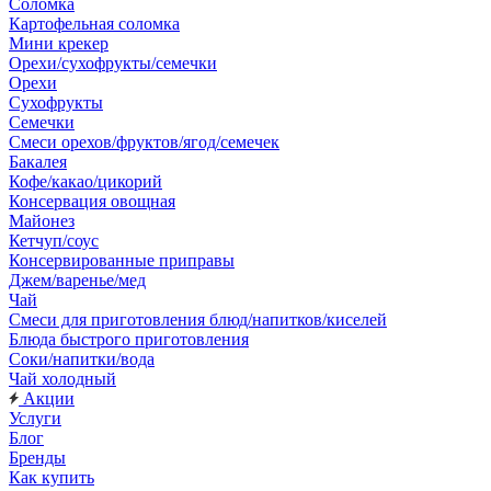
Соломка
Картофельная соломка
Мини крекер
Орехи/сухофрукты/семечки
Орехи
Сухофрукты
Семечки
Смеси орехов/фруктов/ягод/семечек
Бакалея
Кофе/какао/цикорий
Консервация овощная
Майонез
Кетчуп/соус
Консервированные приправы
Джем/варенье/мед
Чай
Смеси для приготовления блюд/напитков/киселей
Блюда быстрого приготовления
Соки/напитки/вода
Чай холодный
Акции
Услуги
Блог
Бренды
Как купить