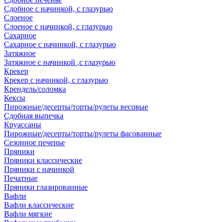
Сдобное с начинкой, с глазурью
Слоеное
Слоеное с начинкой, с глазурью
Сахарное
Сахарное с начинкой, с глазурью
Затяжное
Затяжное с начинкой ,с глазурью
Крекер
Крекер с начинкой, с глазурью
Крендель/соломка
Кексы
Пирожные/десерты/торты/рулеты весовые
Сдобная выпечка
Круассаны
Пирожные/десерты/торты/рулеты фасованные
Сезонное печенье
Пряники
Пряники классические
Пряники с начинкой
Печатные
Пряники глазированные
Вафли
Вафли классические
Вафли мягкие