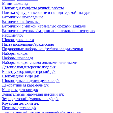
Мини-шоколад
Шоколад и конфеты ручной работы
Плитка /фигурки весовые из кондитерской глазури
Батончики шоколадные
Батончики вафельные
Батончики с мягкой карамелью орехами,злаками
Батончики нуговые/ марципановые/кокосовые/суфле/
маршмеллоу
Шоколадная паста
Паста шоколадная/арахисовая
Подарочные наборы конфет/шоколада/печенья
Наборы конфет
Наборы шоколада
Наборы конфет с алкогольными начинками
Детские кондитерские изделия
Конструктор кондитерский д/к
Шоколадное яйцо д/к
Шоколадные изделия детские д/к
Декоративная карамель д/к
Конфеты детские д/к
Жевательный мармелад детский д/к
Зефир детский (маршмеллоу) д/к
Круассан детский д/к
Печенье детское д/к
Декоративный пряник /печенье/кейк попс д/к