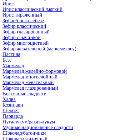
Ирис
Ирис классический /мягкий
Ирис тираженный
Зефир/пастила/безе
Зефир классический
Зефир глазированный
Зефир с начинкой
Зефир многоцветный
Зефир жевательный (маршмеллоу)
Пастила
Безе
Мармелад
Мармелад желейно-формовой
Мармелад многослойный
Мармелад жевательный
Мармелад глазированный
Восточные сладости
Халва
Козинаки
Щербет
Парварда
Нуга/лукум/рахат-лукум
Мучные национальные сладости
Шоколад/батончики
Шоколад плиточный