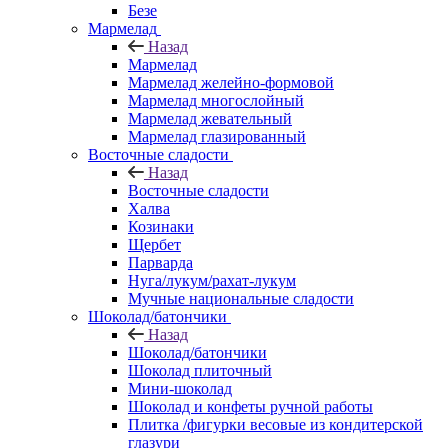
Безе
Мармелад
Назад
Мармелад
Мармелад желейно-формовой
Мармелад многослойный
Мармелад жевательный
Мармелад глазированный
Восточные сладости
Назад
Восточные сладости
Халва
Козинаки
Щербет
Парварда
Нуга/лукум/рахат-лукум
Мучные национальные сладости
Шоколад/батончики
Назад
Шоколад/батончики
Шоколад плиточный
Мини-шоколад
Шоколад и конфеты ручной работы
Плитка /фигурки весовые из кондитерской
глазури