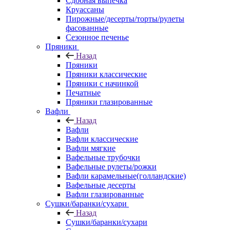
Сдобная выпечка
Круассаны
Пирожные/десерты/торты/рулеты
фасованные
Сезонное печенье
Пряники
Назад
Пряники
Пряники классические
Пряники с начинкой
Печатные
Пряники глазированные
Вафли
Назад
Вафли
Вафли классические
Вафли мягкие
Вафельные трубочки
Вафельные рулеты/рожки
Вафли карамельные(голландские)
Вафельные десерты
Вафли глазированные
Сушки/баранки/сухари
Назад
Сушки/баранки/сухари