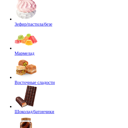
Зефир/пастила/безе
Мармелад
Восточные сладости
Шоколад/батончики