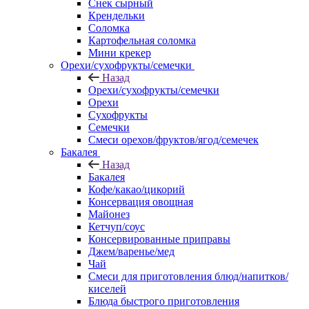
Снек сырный
Крендельки
Соломка
Картофельная соломка
Мини крекер
Орехи/сухофрукты/семечки
Назад
Орехи/сухофрукты/семечки
Орехи
Сухофрукты
Семечки
Смеси орехов/фруктов/ягод/семечек
Бакалея
Назад
Бакалея
Кофе/какао/цикорий
Консервация овощная
Майонез
Кетчуп/соус
Консервированные приправы
Джем/варенье/мед
Чай
Смеси для приготовления блюд/напитков/
киселей
Блюда быстрого приготовления