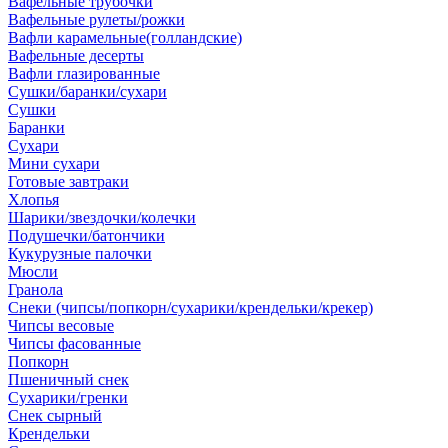
Вафельные трубочки
Вафельные рулеты/рожки
Вафли карамельные(голландские)
Вафельные десерты
Вафли глазированные
Сушки/баранки/сухари
Сушки
Баранки
Сухари
Мини сухари
Готовые завтраки
Хлопья
Шарики/звездочки/колечки
Подушечки/батончики
Кукурузные палочки
Мюсли
Гранола
Снеки (чипсы/попкорн/сухарики/крендельки/крекер)
Чипсы весовые
Чипсы фасованные
Попкорн
Пшеничный снек
Сухарики/гренки
Снек сырный
Крендельки