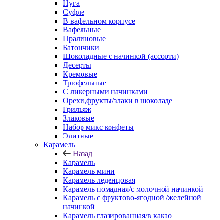
Нуга
Суфле
В вафельном корпусе
Вафельные
Пралиновые
Батончики
Шоколадные с начинкой (ассорти)
Десерты
Кремовые
Трюфельные
С ликерными начинками
Орехи,фрукты/злаки в шоколаде
Грильяж
Злаковые
Набор микс конфеты
Элитные
Карамель
Назад
Карамель
Карамель мини
Карамель леденцовая
Карамель помадная/с молочной начинкой
Карамель с фруктово-ягодной /желейной
начинкой
Карамель глазированная/в какао