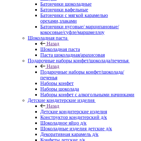
Батончики шоколадные
Батончики вафельные
Батончики с мягкой карамелью
орехами,злаками
Батончики нуговые/ марципановые/
кокосовые/суфле/маршмеллоу
Шоколадная паста
Назад
Шоколадная паста
Паста шоколадная/арахисовая
Подарочные наборы конфет/шоколада/печенья
Назад
Подарочные наборы конфет/шоколада/
печенья
Наборы конфет
Наборы шоколада
Наборы конфет с алкогольными начинками
Детские кондитерские изделия
Назад
Детские кондитерские изделия
Конструктор кондитерский д/к
Шоколадное яйцо д/к
Шоколадные изделия детские д/к
Декоративная карамель д/к
Конфеты детские д/к