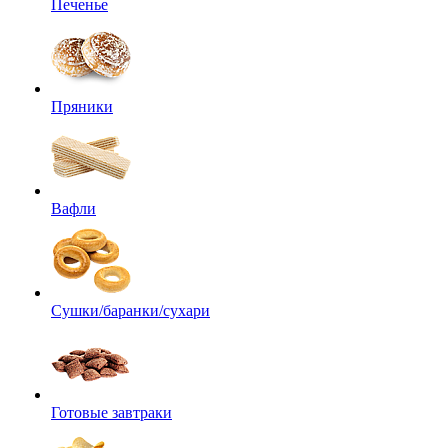
Печенье
Пряники
Вафли
Сушки/баранки/сухари
Готовые завтраки