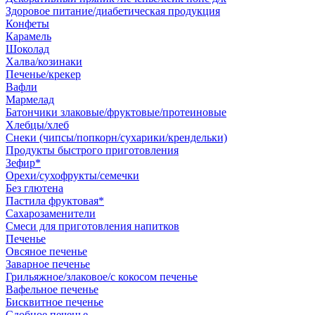
Здоровое питание/диабетическая продукция
Конфеты
Карамель
Шоколад
Халва/козинаки
Печенье/крекер
Вафли
Мармелад
Батончики злаковые/фруктовые/протеиновые
Хлебцы/хлеб
Снеки (чипсы/попкорн/сухарики/крендельки)
Продукты быстрого приготовления
Зефир*
Орехи/сухофрукты/семечки
Без глютена
Пастила фруктовая*
Сахарозаменители
Смеси для приготовления напитков
Печенье
Овсяное печенье
Заварное печенье
Грильяжное/злаковое/с кокосом печенье
Вафельное печенье
Бисквитное печенье
Сдобное печенье