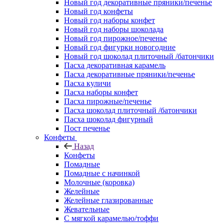
Новый год декоративные пряники/печенье
Новый год конфеты
Новый год наборы конфет
Новый год наборы шоколада
Новый год пирожное/печенье
Новый год фигурки новогодние
Новый год шоколад плиточный /батончики
Пасха декоративная карамель
Пасха декоративные пряники/печенье
Пасха куличи
Пасха наборы конфет
Пасха пирожные/печенье
Пасха шоколад плиточный /батончики
Пасха шоколад фигурный
Пост печенье
Конфеты
Назад
Конфеты
Помадные
Помадные с начинкой
Молочные (коровка)
Желейные
Желейные глазированные
Жевательные
С мягкой карамелью/тоффи