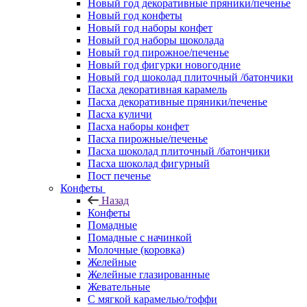
Новый год декоративные пряники/печенье
Новый год конфеты
Новый год наборы конфет
Новый год наборы шоколада
Новый год пирожное/печенье
Новый год фигурки новогодние
Новый год шоколад плиточный /батончики
Пасха декоративная карамель
Пасха декоративные пряники/печенье
Пасха куличи
Пасха наборы конфет
Пасха пирожные/печенье
Пасха шоколад плиточный /батончики
Пасха шоколад фигурный
Пост печенье
Конфеты
Назад
Конфеты
Помадные
Помадные с начинкой
Молочные (коровка)
Желейные
Желейные глазированные
Жевательные
С мягкой карамелью/тоффи