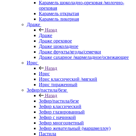
Карамель шоколадно-ореховая /молочно-
ореховая
Карамель открытая
Карамель ликерная
Драже
Назад
Драже
Драже ореховое
Драже шоколадное
Драже фрукты/ягоды/семечки
Драже сахарное /мармеладное/освежающее
Ирис
Назад
Ирис
Ирис классический /мягкий
Ирис тираженный
Зефир/пастила/безе
Назад
Зефир/пастила/безе
Зефир классический
Зефир глазированный
Зефир с начинкой
Зефир многоцветный
Зефир жевательный (маршмеллоу)
Пастила