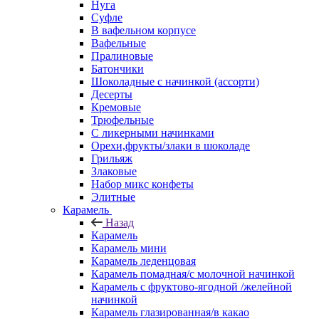
Нуга
Суфле
В вафельном корпусе
Вафельные
Пралиновые
Батончики
Шоколадные с начинкой (ассорти)
Десерты
Кремовые
Трюфельные
С ликерными начинками
Орехи,фрукты/злаки в шоколаде
Грильяж
Злаковые
Набор микс конфеты
Элитные
Карамель
Назад
Карамель
Карамель мини
Карамель леденцовая
Карамель помадная/с молочной начинкой
Карамель с фруктово-ягодной /желейной
начинкой
Карамель глазированная/в какао