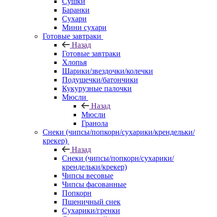
Сушки
Баранки
Сухари
Мини сухари
Готовые завтраки
Назад
Готовые завтраки
Хлопья
Шарики/звездочки/колечки
Подушечки/батончики
Кукурузные палочки
Мюсли
Назад
Мюсли
Гранола
Снеки (чипсы/попкорн/сухарики/крендельки/
крекер)
Назад
Снеки (чипсы/попкорн/сухарики/
крендельки/крекер)
Чипсы весовые
Чипсы фасованные
Попкорн
Пшеничный снек
Сухарики/гренки