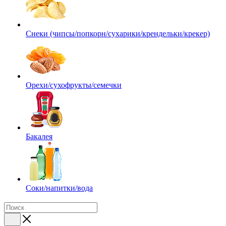
Снеки (чипсы/попкорн/сухарики/крендельки/крекер)
Орехи/сухофрукты/семечки
Бакалея
Соки/напитки/вода