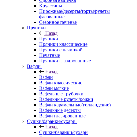
Сдобная выпечка
Круассаны
Пирожные/десерты/торты/рулеты
фасованные
Сезонное печенье
Пряники
Назад
Пряники
Пряники классические
Пряники с начинкой
Печатные
Пряники глазированные
Вафли
Назад
Вафли
Вафли классические
Вафли мягкие
Вафельные трубочки
Вафельные рулеты/рожки
Вафли карамельные(голландские)
Вафельные десерты
Вафли глазированные
Сушки/баранки/сухари
Назад
Сушки/баранки/сухари