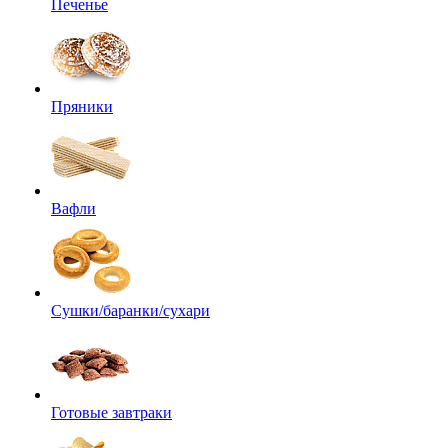
Печенье
Пряники
Вафли
Сушки/баранки/сухари
Готовые завтраки