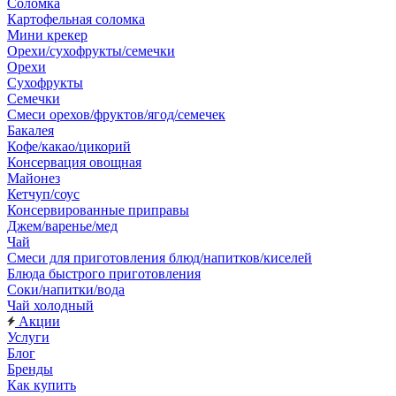
Соломка
Картофельная соломка
Мини крекер
Орехи/сухофрукты/семечки
Орехи
Сухофрукты
Семечки
Смеси орехов/фруктов/ягод/семечек
Бакалея
Кофе/какао/цикорий
Консервация овощная
Майонез
Кетчуп/соус
Консервированные приправы
Джем/варенье/мед
Чай
Смеси для приготовления блюд/напитков/киселей
Блюда быстрого приготовления
Соки/напитки/вода
Чай холодный
Акции
Услуги
Блог
Бренды
Как купить