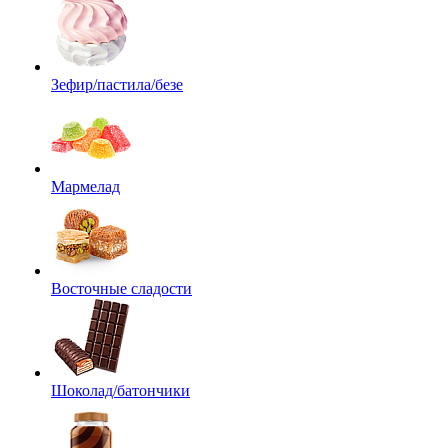
Зефир/пастила/безе
Мармелад
Восточные сладости
Шоколад/батончики