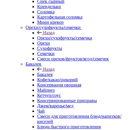
Снек сырный
Крендельки
Соломка
Картофельная соломка
Мини крекер
Орехи/сухофрукты/семечки
Назад
Орехи/сухофрукты/семечки
Орехи
Сухофрукты
Семечки
Смеси орехов/фруктов/ягод/семечек
Бакалея
Назад
Бакалея
Кофе/какао/цикорий
Консервация овощная
Майонез
Кетчуп/соус
Консервированные приправы
Джем/варенье/мед
Чай
Смеси для приготовления блюд/напитков/
киселей
Блюда быстрого приготовления