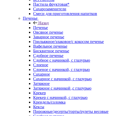
Пастила фруктовая*
Сахарозаменители
Смеси для приготовления напитков
Печенье
Назад
Печенье
Овсяное печенье
Заварное печенье
Грильяжное/злаковое/с кокосом печенье
Вафельное печенье
Бисквитное печенье
Сдобное печенье
Сдобное с начинкой, с глазурью
Слоеное
Слоеное с начинкой, с глазурью
Сахарное
Сахарное с начинкой, с глазурью
Затяжное
Затяжное с начинкой ,с глазурью
Крекер
Крекер с начинкой, с глазурью
Крендель/соломка
Кексы
Пирожные/десерты/торты/рулеты весовые