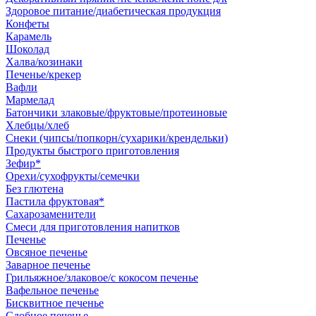
Здоровое питание/диабетическая продукция
Конфеты
Карамель
Шоколад
Халва/козинаки
Печенье/крекер
Вафли
Мармелад
Батончики злаковые/фруктовые/протеиновые
Хлебцы/хлеб
Снеки (чипсы/попкорн/сухарики/крендельки)
Продукты быстрого приготовления
Зефир*
Орехи/сухофрукты/семечки
Без глютена
Пастила фруктовая*
Сахарозаменители
Смеси для приготовления напитков
Печенье
Овсяное печенье
Заварное печенье
Грильяжное/злаковое/с кокосом печенье
Вафельное печенье
Бисквитное печенье
Сдобное печенье