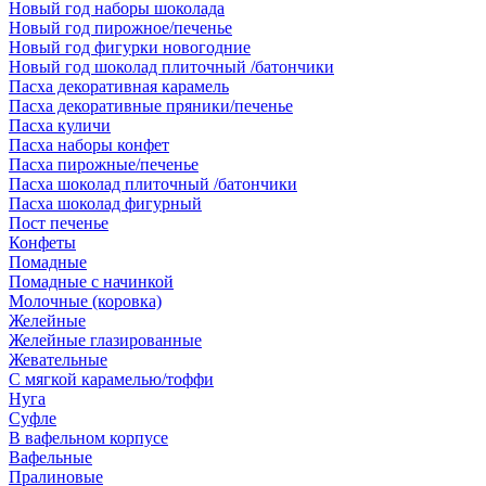
Новый год наборы шоколада
Новый год пирожное/печенье
Новый год фигурки новогодние
Новый год шоколад плиточный /батончики
Пасха декоративная карамель
Пасха декоративные пряники/печенье
Пасха куличи
Пасха наборы конфет
Пасха пирожные/печенье
Пасха шоколад плиточный /батончики
Пасха шоколад фигурный
Пост печенье
Конфеты
Помадные
Помадные с начинкой
Молочные (коровка)
Желейные
Желейные глазированные
Жевательные
С мягкой карамелью/тоффи
Нуга
Суфле
В вафельном корпусе
Вафельные
Пралиновые