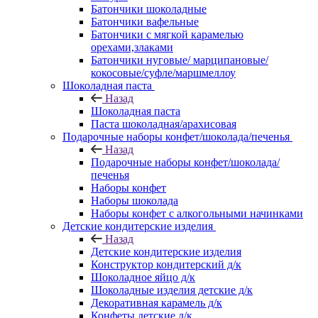
Батончики шоколадные
Батончики вафельные
Батончики с мягкой карамелью
орехами,злаками
Батончики нуговые/ марципановые/
кокосовые/суфле/маршмеллоу
Шоколадная паста
Назад
Шоколадная паста
Паста шоколадная/арахисовая
Подарочные наборы конфет/шоколада/печенья
Назад
Подарочные наборы конфет/шоколада/
печенья
Наборы конфет
Наборы шоколада
Наборы конфет с алкогольными начинками
Детские кондитерские изделия
Назад
Детские кондитерские изделия
Конструктор кондитерский д/к
Шоколадное яйцо д/к
Шоколадные изделия детские д/к
Декоративная карамель д/к
Конфеты детские д/к