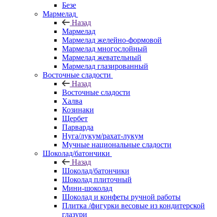
Безе
Мармелад
Назад
Мармелад
Мармелад желейно-формовой
Мармелад многослойный
Мармелад жевательный
Мармелад глазированный
Восточные сладости
Назад
Восточные сладости
Халва
Козинаки
Щербет
Парварда
Нуга/лукум/рахат-лукум
Мучные национальные сладости
Шоколад/батончики
Назад
Шоколад/батончики
Шоколад плиточный
Мини-шоколад
Шоколад и конфеты ручной работы
Плитка /фигурки весовые из кондитерской
глазури