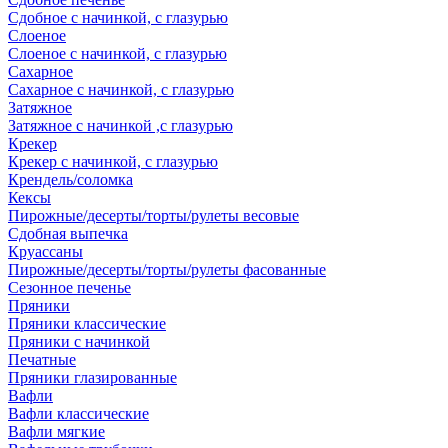
Сдобное с начинкой, с глазурью
Слоеное
Слоеное с начинкой, с глазурью
Сахарное
Сахарное с начинкой, с глазурью
Затяжное
Затяжное с начинкой ,с глазурью
Крекер
Крекер с начинкой, с глазурью
Крендель/соломка
Кексы
Пирожные/десерты/торты/рулеты весовые
Сдобная выпечка
Круассаны
Пирожные/десерты/торты/рулеты фасованные
Сезонное печенье
Пряники
Пряники классические
Пряники с начинкой
Печатные
Пряники глазированные
Вафли
Вафли классические
Вафли мягкие