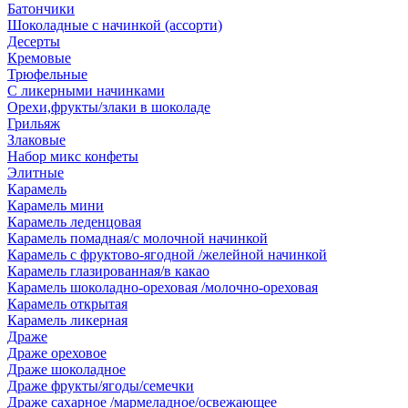
Батончики
Шоколадные с начинкой (ассорти)
Десерты
Кремовые
Трюфельные
С ликерными начинками
Орехи,фрукты/злаки в шоколаде
Грильяж
Злаковые
Набор микс конфеты
Элитные
Карамель
Карамель мини
Карамель леденцовая
Карамель помадная/с молочной начинкой
Карамель с фруктово-ягодной /желейной начинкой
Карамель глазированная/в какао
Карамель шоколадно-ореховая /молочно-ореховая
Карамель открытая
Карамель ликерная
Драже
Драже ореховое
Драже шоколадное
Драже фрукты/ягоды/семечки
Драже сахарное /мармеладное/освежающее