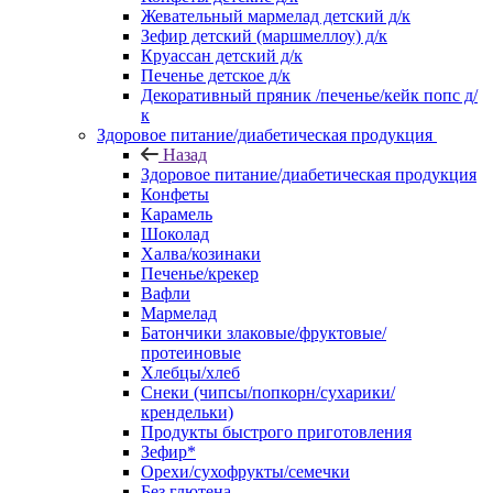
Жевательный мармелад детский д/к
Зефир детский (маршмеллоу) д/к
Круассан детский д/к
Печенье детское д/к
Декоративный пряник /печенье/кейк попс д/
к
Здоровое питание/диабетическая продукция
Назад
Здоровое питание/диабетическая продукция
Конфеты
Карамель
Шоколад
Халва/козинаки
Печенье/крекер
Вафли
Мармелад
Батончики злаковые/фруктовые/
протеиновые
Хлебцы/хлеб
Снеки (чипсы/попкорн/сухарики/
крендельки)
Продукты быстрого приготовления
Зефир*
Орехи/сухофрукты/семечки
Без глютена