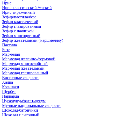
Ирис
Ирис классический /мягкий
Ирис тираженный
Зефир/пастила/безе
Зефир классический
Зефир глазированный
Зефир с начинкой
Зефир многоцветный
Зефир жевательный (маршмеллоу)
Пастила
Безе
Мармелад
Мармелад желейно-формовой
Мармелад многослойный
Мармелад жевательный
Мармелад глазированный
Восточные сладости
Халва
Козинаки
Щербет
Парварда
Нуга/лукум/рахат-лукум
Мучные национальные сладости
Шоколад/батончики
Шоколад плиточный