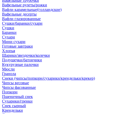
Вафельные трубочки
Вафельные рулеты/рожки
Вафли карамельные(голландские)
Вафельные десерты
Вафли глазированные
Сушки/баранки/сухари
Сушки
Баранки
Сухари
Мини сухари
Готовые завтраки
Хлопья
Шарики/звездочки/колечки
Подушечки/батончики
Кукурузные палочки
Мюсли
Гранола
Снеки (чипсы/попкорн/сухарики/крендельки/крекер)
Чипсы весовые
Чипсы фасованные
Попкорн
Пшеничный снек
Сухарики/гренки
Снек сырный
Крендельки