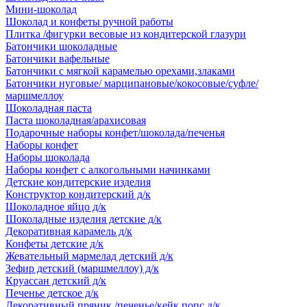
Мини-шоколад
Шоколад и конфеты ручной работы
Плитка /фигурки весовые из кондитерской глазури
Батончики шоколадные
Батончики вафельные
Батончики с мягкой карамелью орехами,злаками
Батончики нуговые/ марципановые/кокосовые/суфле/
маршмеллоу
Шоколадная паста
Паста шоколадная/арахисовая
Подарочные наборы конфет/шоколада/печенья
Наборы конфет
Наборы шоколада
Наборы конфет с алкогольными начинками
Детские кондитерские изделия
Конструктор кондитерский д/к
Шоколадное яйцо д/к
Шоколадные изделия детские д/к
Декоративная карамель д/к
Конфеты детские д/к
Жевательный мармелад детский д/к
Зефир детский (маршмеллоу) д/к
Круассан детский д/к
Печенье детское д/к
Декоративный пряник /печенье/кейк попс д/к