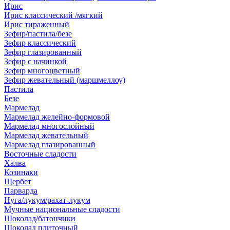
Ирис
Ирис классический /мягкий
Ирис тираженный
Зефир/пастила/безе
Зефир классический
Зефир глазированный
Зефир с начинкой
Зефир многоцветный
Зефир жевательный (маршмеллоу)
Пастила
Безе
Мармелад
Мармелад желейно-формовой
Мармелад многослойный
Мармелад жевательный
Мармелад глазированный
Восточные сладости
Халва
Козинаки
Щербет
Парварда
Нуга/лукум/рахат-лукум
Мучные национальные сладости
Шоколад/батончики
Шоколад плиточный