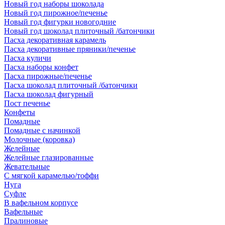
Новый год наборы шоколада
Новый год пирожное/печенье
Новый год фигурки новогодние
Новый год шоколад плиточный /батончики
Пасха декоративная карамель
Пасха декоративные пряники/печенье
Пасха куличи
Пасха наборы конфет
Пасха пирожные/печенье
Пасха шоколад плиточный /батончики
Пасха шоколад фигурный
Пост печенье
Конфеты
Помадные
Помадные с начинкой
Молочные (коровка)
Желейные
Желейные глазированные
Жевательные
С мягкой карамелью/тоффи
Нуга
Суфле
В вафельном корпусе
Вафельные
Пралиновые