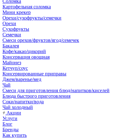
Соломка
Картофельная соломка
Мини крекер
Орехи/сухофрукты/семечки
Орехи
Сухофрукты
Семечки
Смеси орехов/фруктов/ягод/семечек
Бакалея
Кофе/какао/цикорий
Консервация овощная
Майонез
Кетчуп/соус
Консервированные приправы
Джем/варенье/мед
Чай
Смеси для приготовления блюд/напитков/киселей
Блюда быстрого приготовления
Соки/напитки/вода
Чай холодный
Акции
Услуги
Блог
Бренды
Как купить