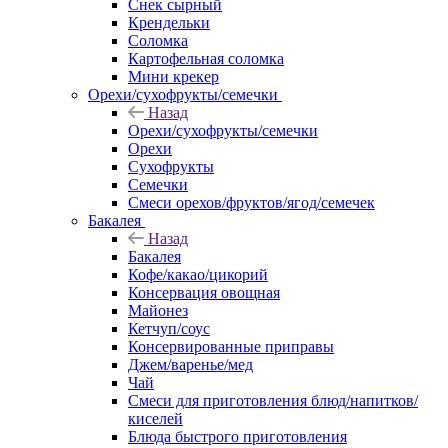
Снек сырный
Крендельки
Соломка
Картофельная соломка
Мини крекер
Орехи/сухофрукты/семечки
Назад
Орехи/сухофрукты/семечки
Орехи
Сухофрукты
Семечки
Смеси орехов/фруктов/ягод/семечек
Бакалея
Назад
Бакалея
Кофе/какао/цикорий
Консервация овощная
Майонез
Кетчуп/соус
Консервированные приправы
Джем/варенье/мед
Чай
Смеси для приготовления блюд/напитков/
киселей
Блюда быстрого приготовления