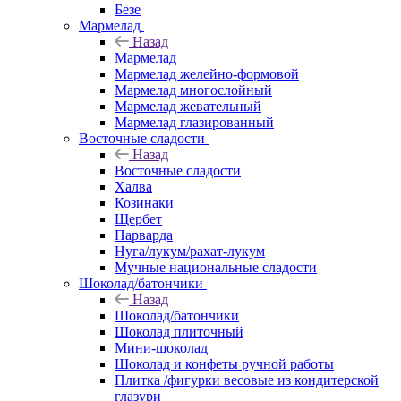
Безе
Мармелад
Назад
Мармелад
Мармелад желейно-формовой
Мармелад многослойный
Мармелад жевательный
Мармелад глазированный
Восточные сладости
Назад
Восточные сладости
Халва
Козинаки
Щербет
Парварда
Нуга/лукум/рахат-лукум
Мучные национальные сладости
Шоколад/батончики
Назад
Шоколад/батончики
Шоколад плиточный
Мини-шоколад
Шоколад и конфеты ручной работы
Плитка /фигурки весовые из кондитерской
глазури