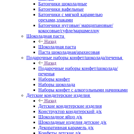
Батончики шоколадные
Батончики вафельные
Батончики с мягкой карамелью
орехами,злаками
Батончики нуговые/ марципановые/
кокосовые/суфле/маршмеллоу
Шоколадная паста
Назад
Шоколадная паста
Паста шоколадная/арахисовая
Подарочные наборы конфет/шоколада/печенья
Назад
Подарочные наборы конфет/шоколада/
печенья
Наборы конфет
Наборы шоколада
Наборы конфет с алкогольными начинками
Детские кондитерские изделия
Назад
Детские кондитерские изделия
Конструктор кондитерский д/к
Шоколадное яйцо д/к
Шоколадные изделия детские д/к
Декоративная карамель д/к
Конфеты детские д/к