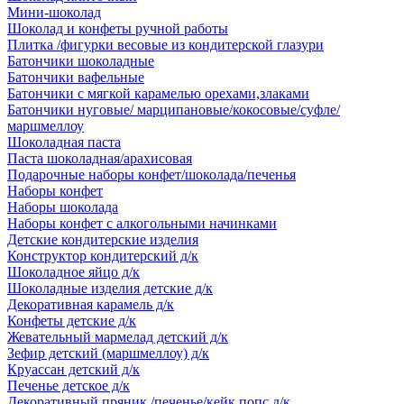
Мини-шоколад
Шоколад и конфеты ручной работы
Плитка /фигурки весовые из кондитерской глазури
Батончики шоколадные
Батончики вафельные
Батончики с мягкой карамелью орехами,злаками
Батончики нуговые/ марципановые/кокосовые/суфле/
маршмеллоу
Шоколадная паста
Паста шоколадная/арахисовая
Подарочные наборы конфет/шоколада/печенья
Наборы конфет
Наборы шоколада
Наборы конфет с алкогольными начинками
Детские кондитерские изделия
Конструктор кондитерский д/к
Шоколадное яйцо д/к
Шоколадные изделия детские д/к
Декоративная карамель д/к
Конфеты детские д/к
Жевательный мармелад детский д/к
Зефир детский (маршмеллоу) д/к
Круассан детский д/к
Печенье детское д/к
Декоративный пряник /печенье/кейк попс д/к