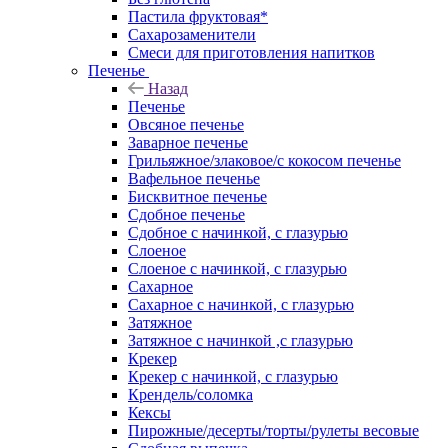
Пастила фруктовая*
Сахарозаменители
Смеси для приготовления напитков
Печенье
Назад
Печенье
Овсяное печенье
Заварное печенье
Грильяжное/злаковое/с кокосом печенье
Вафельное печенье
Бисквитное печенье
Сдобное печенье
Сдобное с начинкой, с глазурью
Слоеное
Слоеное с начинкой, с глазурью
Сахарное
Сахарное с начинкой, с глазурью
Затяжное
Затяжное с начинкой ,с глазурью
Крекер
Крекер с начинкой, с глазурью
Крендель/соломка
Кексы
Пирожные/десерты/торты/рулеты весовые