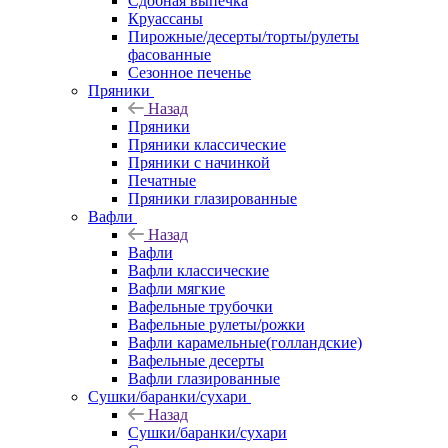
Сдобная выпечка
Круассаны
Пирожные/десерты/торты/рулеты
фасованные
Сезонное печенье
Пряники
Назад
Пряники
Пряники классические
Пряники с начинкой
Печатные
Пряники глазированные
Вафли
Назад
Вафли
Вафли классические
Вафли мягкие
Вафельные трубочки
Вафельные рулеты/рожки
Вафли карамельные(голландские)
Вафельные десерты
Вафли глазированные
Сушки/баранки/сухари
Назад
Сушки/баранки/сухари