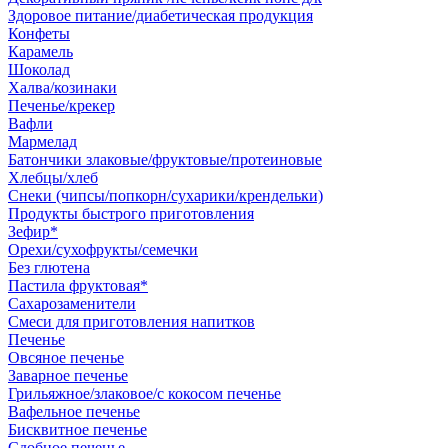
Здоровое питание/диабетическая продукция
Конфеты
Карамель
Шоколад
Халва/козинаки
Печенье/крекер
Вафли
Мармелад
Батончики злаковые/фруктовые/протеиновые
Хлебцы/хлеб
Снеки (чипсы/попкорн/сухарики/крендельки)
Продукты быстрого приготовления
Зефир*
Орехи/сухофрукты/семечки
Без глютена
Пастила фруктовая*
Сахарозаменители
Смеси для приготовления напитков
Печенье
Овсяное печенье
Заварное печенье
Грильяжное/злаковое/с кокосом печенье
Вафельное печенье
Бисквитное печенье
Сдобное печенье