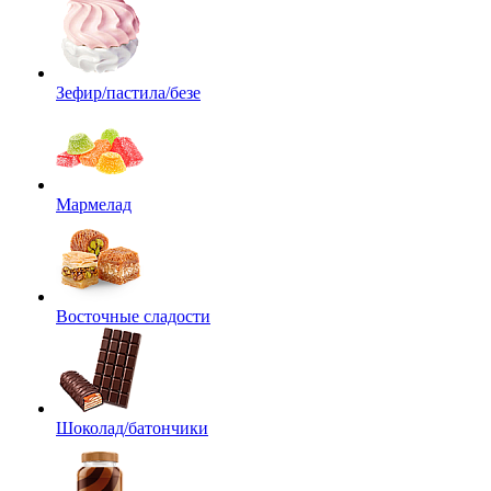
Зефир/пастила/безе
Мармелад
Восточные сладости
Шоколад/батончики