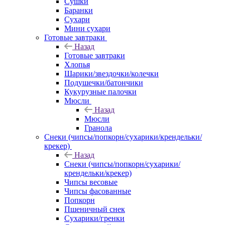
Сушки
Баранки
Сухари
Мини сухари
Готовые завтраки
Назад
Готовые завтраки
Хлопья
Шарики/звездочки/колечки
Подушечки/батончики
Кукурузные палочки
Мюсли
Назад
Мюсли
Гранола
Снеки (чипсы/попкорн/сухарики/крендельки/
крекер)
Назад
Снеки (чипсы/попкорн/сухарики/
крендельки/крекер)
Чипсы весовые
Чипсы фасованные
Попкорн
Пшеничный снек
Сухарики/гренки