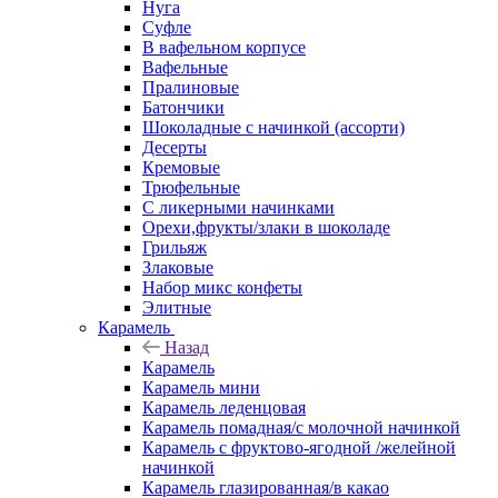
Нуга
Суфле
В вафельном корпусе
Вафельные
Пралиновые
Батончики
Шоколадные с начинкой (ассорти)
Десерты
Кремовые
Трюфельные
С ликерными начинками
Орехи,фрукты/злаки в шоколаде
Грильяж
Злаковые
Набор микс конфеты
Элитные
Карамель
Назад
Карамель
Карамель мини
Карамель леденцовая
Карамель помадная/с молочной начинкой
Карамель с фруктово-ягодной /желейной
начинкой
Карамель глазированная/в какао