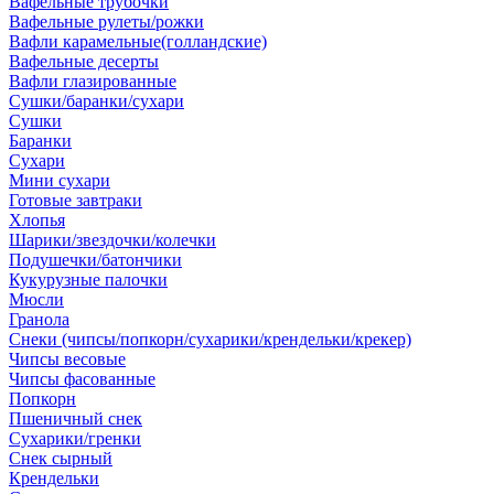
Вафельные трубочки
Вафельные рулеты/рожки
Вафли карамельные(голландские)
Вафельные десерты
Вафли глазированные
Сушки/баранки/сухари
Сушки
Баранки
Сухари
Мини сухари
Готовые завтраки
Хлопья
Шарики/звездочки/колечки
Подушечки/батончики
Кукурузные палочки
Мюсли
Гранола
Снеки (чипсы/попкорн/сухарики/крендельки/крекер)
Чипсы весовые
Чипсы фасованные
Попкорн
Пшеничный снек
Сухарики/гренки
Снек сырный
Крендельки