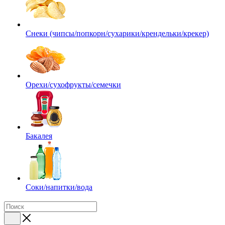
Снеки (чипсы/попкорн/сухарики/крендельки/крекер)
Орехи/сухофрукты/семечки
Бакалея
Соки/напитки/вода