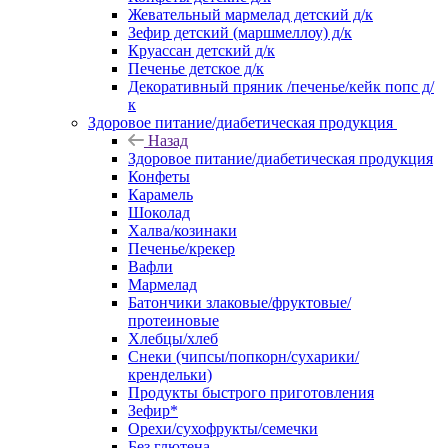
Жевательный мармелад детский д/к
Зефир детский (маршмеллоу) д/к
Круассан детский д/к
Печенье детское д/к
Декоративный пряник /печенье/кейк попс д/
к
Здоровое питание/диабетическая продукция
Назад
Здоровое питание/диабетическая продукция
Конфеты
Карамель
Шоколад
Халва/козинаки
Печенье/крекер
Вафли
Мармелад
Батончики злаковые/фруктовые/
протеиновые
Хлебцы/хлеб
Снеки (чипсы/попкорн/сухарики/
крендельки)
Продукты быстрого приготовления
Зефир*
Орехи/сухофрукты/семечки
Без глютена