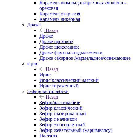
Карамель шоколадно-ореховая /молочно-
ореховая
Карамель открытая
Карамель ликерная
Драже
Назад
Драже
Драже ореховое
Драже шоколадное
Драже фрукты/ягоды/семечки
Драже сахарное /мармеладное/освежающее
Ирис
Назад
Ирис
Ирис классический /мягкий
Ирис тираженный
Зефир/пастила/безе
Назад
Зефир/пастила/безе
Зефир классический
Зефир глазированный
Зефир с начинкой
Зефир многоцветный
Зефир жевательный (маршмеллоу)
Пастила