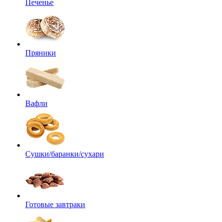
Печенье
Пряники
Вафли
Сушки/баранки/сухари
Готовые завтраки