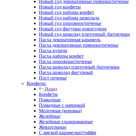
Новый год декоративные пряники/печенье
Новый год конфеты
Новый год наборы конфет
Новый год наборы шоколада
Новый год пирожное/печенье
Новый год фигурки новогодние
Новый год шоколад плиточный /батончики
Пасха декоративная карамель
Пасха декоративные пряники/печенье
Пасха куличи
Пасха наборы конфет
Пасха пирожные/печенье
Пасха шоколад плиточный /батончики
Пасха шоколад фигурный
Пост печенье
Конфеты
Назад
Конфеты
Помадные
Помадные с начинкой
Молочные (коровка)
Желейные
Желейные глазированные
Жевательные
С мягкой карамелью/тоффи