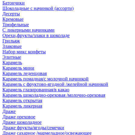
Батончики
Шоколадные с начинкой (ассорти)
Десерты
Кремовые
Трюфельные
С ликерными начинками
Орехи,фрукты/злаки в шоколаде
Грильяж
Злаковые
Набор микс конфеты
Элитные
Карамель
Карамель мини
Карамель леденцовая
Карамель помадная/с молочной начинкой
Карамель с фруктово-ягодной /желейной начинкой
Карамель глазированная/в какао
Карамель шоколадно-ореховая /молочно-ореховая
Карамель открытая
Карамель ликерная
Драже
Драже ореховое
Драже шоколадное
Драже фрукты/ягоды/семечки
Драже сахарное /мармеладное/освежающее