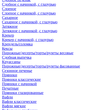
Сдобное с начинкой, с глазурью
Слоеное
Слоеное с начинкой, с глазурью
Сахарное
Сахарное с начинкой, с глазурью
Затяжное
Затяжное с начинкой ,с глазурью
Крекер
Крекер с начинкой, с глазурью
Крендель/соломка
Кексы
Пирожные/десерты/торты/рулеты весовые
Сдобная выпечка
Круассаны
Пирожные/десерты/торты/рулеты фасованные
Сезонное печенье
Пряники
Пряники классические
Пряники с начинкой
Печатные
Пряники глазированные
Вафли
Вафли классические
Вафли мягкие