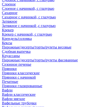
Слоеное
Слоеное с начинкой, с глазурью
Сахарное
Сахарное с начинкой, с глазурью
Затяжное
Затяжное с начинкой ,с глазурью
Крекер
Крекер с начинкой, с глазурью
Крендель/соломка
Кексы
Пирожные/десерты/торты/рулеты весовые
Сдобная выпечка
Круассаны
Пирожные/десерты/торты/рулеты фасованные
Сезонное печенье
Пряники
Пряники классические
Пряники с начинкой
Печатные
Пряники глазированные
Вафли
Вафли классические
Вафли мягкие
Вафельные трубочки