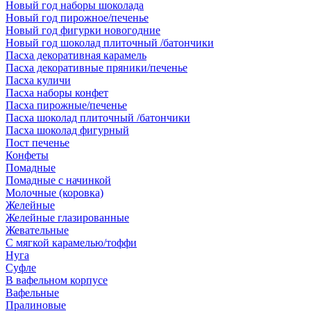
Новый год наборы шоколада
Новый год пирожное/печенье
Новый год фигурки новогодние
Новый год шоколад плиточный /батончики
Пасха декоративная карамель
Пасха декоративные пряники/печенье
Пасха куличи
Пасха наборы конфет
Пасха пирожные/печенье
Пасха шоколад плиточный /батончики
Пасха шоколад фигурный
Пост печенье
Конфеты
Помадные
Помадные с начинкой
Молочные (коровка)
Желейные
Желейные глазированные
Жевательные
С мягкой карамелью/тоффи
Нуга
Суфле
В вафельном корпусе
Вафельные
Пралиновые