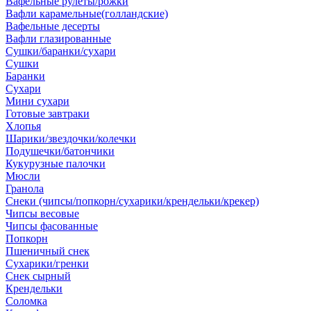
Вафельные рулеты/рожки
Вафли карамельные(голландские)
Вафельные десерты
Вафли глазированные
Сушки/баранки/сухари
Сушки
Баранки
Сухари
Мини сухари
Готовые завтраки
Хлопья
Шарики/звездочки/колечки
Подушечки/батончики
Кукурузные палочки
Мюсли
Гранола
Снеки (чипсы/попкорн/сухарики/крендельки/крекер)
Чипсы весовые
Чипсы фасованные
Попкорн
Пшеничный снек
Сухарики/гренки
Снек сырный
Крендельки
Соломка