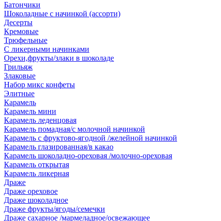
Батончики
Шоколадные с начинкой (ассорти)
Десерты
Кремовые
Трюфельные
С ликерными начинками
Орехи,фрукты/злаки в шоколаде
Грильяж
Злаковые
Набор микс конфеты
Элитные
Карамель
Карамель мини
Карамель леденцовая
Карамель помадная/с молочной начинкой
Карамель с фруктово-ягодной /желейной начинкой
Карамель глазированная/в какао
Карамель шоколадно-ореховая /молочно-ореховая
Карамель открытая
Карамель ликерная
Драже
Драже ореховое
Драже шоколадное
Драже фрукты/ягоды/семечки
Драже сахарное /мармеладное/освежающее