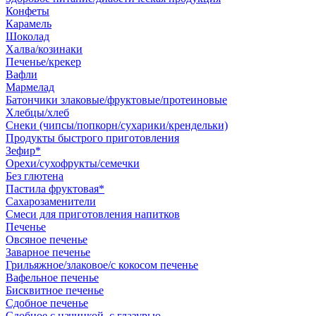
Конфеты
Карамель
Шоколад
Халва/козинаки
Печенье/крекер
Вафли
Мармелад
Батончики злаковые/фруктовые/протеиновые
Хлебцы/хлеб
Снеки (чипсы/попкорн/сухарики/крендельки)
Продукты быстрого приготовления
Зефир*
Орехи/сухофрукты/семечки
Без глютена
Пастила фруктовая*
Сахарозаменители
Смеси для приготовления напитков
Печенье
Овсяное печенье
Заварное печенье
Грильяжное/злаковое/с кокосом печенье
Вафельное печенье
Бисквитное печенье
Сдобное печенье
Сдобное с начинкой, с глазурью