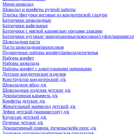
Мини-шоколад
Шоколад и конфеты ручной работы
Плитка /фигурки весовые из кондитерской глазури
Батончики шоколадные
Батончики вафельные
Батончики с мягкой карамелью орехами,злаками
Батончики нуговые/ марципановые/кокосовые/суфле/маршмелл
Шоколадная паста
Паста шоколадная/арахисовая
Подарочные наборы конфет/шоколада/печенья
Наборы конфет
Наборы шоколада
Наборы конфет с алкогольными начинками
Детские кондитерские изделия
Конструктор кондитерский д/к
Шоколадное яйцо д/к
Шоколадные изделия детские д/к
Декоративная карамель д/к
Конфеты детские д/к
Жевательный мармелад детский д/к
Зефир детский (маршмеллоу) д/к
Круассан детский д/к
Печенье детское д/к
Декоративный пряник /печенье/кейк попс д/к
Здоровое питание/диабетическая продукция