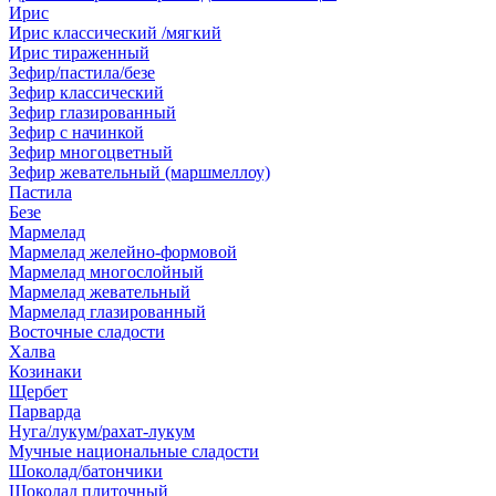
Ирис
Ирис классический /мягкий
Ирис тираженный
Зефир/пастила/безе
Зефир классический
Зефир глазированный
Зефир с начинкой
Зефир многоцветный
Зефир жевательный (маршмеллоу)
Пастила
Безе
Мармелад
Мармелад желейно-формовой
Мармелад многослойный
Мармелад жевательный
Мармелад глазированный
Восточные сладости
Халва
Козинаки
Щербет
Парварда
Нуга/лукум/рахат-лукум
Мучные национальные сладости
Шоколад/батончики
Шоколад плиточный