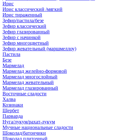
Ирис
Ирис классический /мягкий
Ирис тираженный
Зефир/пастила/безе
Зефир классический
Зефир глазированный
Зефир с начинкой
Зефир многоцветный
Зефир жевательный (маршмеллоу)
Пастила
Безе
Мармелад
Мармелад желейно-формовой
Мармелад многослойный
Мармелад жевательный
Мармелад глазированный
Восточные сладости
Халва
Козинаки
Щербет
Парварда
Нуга/лукум/рахат-лукум
Мучные национальные сладости
Шоколад/батончики
Шоколад плиточный