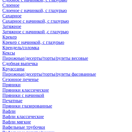
Слоеное
Слоеное с начинкой, с глазурью
Сахарное
Сахарное с начинкой, с глазурью
Затяжное
Затяжное с начинкой ,с глазурью
Крекер
Крекер с начинкой, с глазурью
Крендель/соломка
Кексы
Пирожные/десерты/торты/рулеты весовые
Сдобная выпечка
Круассаны
Пирожные/десерты/торты/рулеты фасованные
Сезонное печенье
Пряники
Пряники классические
Пряники с начинкой
Печатные
Пряники глазированные
Вафли
Вафли классические
Вафли мягкие
Вафельные трубочки