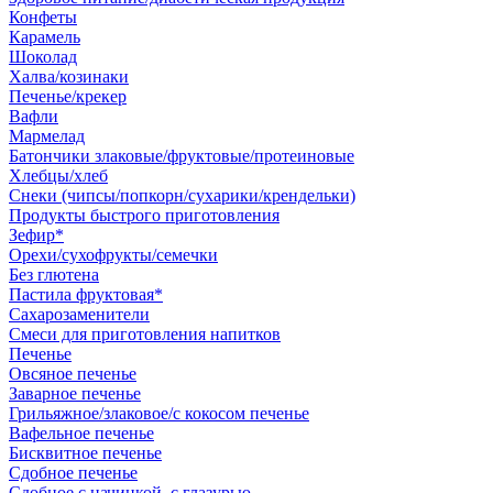
Конфеты
Карамель
Шоколад
Халва/козинаки
Печенье/крекер
Вафли
Мармелад
Батончики злаковые/фруктовые/протеиновые
Хлебцы/хлеб
Снеки (чипсы/попкорн/сухарики/крендельки)
Продукты быстрого приготовления
Зефир*
Орехи/сухофрукты/семечки
Без глютена
Пастила фруктовая*
Сахарозаменители
Смеси для приготовления напитков
Печенье
Овсяное печенье
Заварное печенье
Грильяжное/злаковое/с кокосом печенье
Вафельное печенье
Бисквитное печенье
Сдобное печенье
Сдобное с начинкой, с глазурью