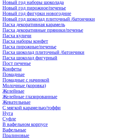
Новый год наборы шоколада
Новый год пирожное/печенье
Новый год фигурки новогодние
Новый год шоколад плиточный /батончики
Пасха декоративная карамель
Пасха декоративные пряники/печенье
Пасха куличи
Пасха наборы конфет
Пасха пирожные/печенье
Пасха шоколад плиточный /батончики
Пасха шоколад фигурный
Пост печенье
Конфеты
Помадные
Помадные с начинкой
Молочные (коровка)
Желейные
Желейные глазированные
Жевательные
С мягкой карамелью/тоффи
Нуга
Суфле
В вафельном корпусе
Вафельные
Пралиновые