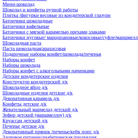
Мини-шоколад
Шоколад и конфеты ручной работы
Плитка /фигурки весовые из кондитерской глазури
Батончики шоколадные
Батончики вафельные
Батончики с мягкой карамелью орехами,злаками
Батончики нуговые/ марципановые/кокосовые/суфле/маршмелл
Шоколадная паста
Паста шоколадная/арахисовая
Подарочные наборы конфет/шоколада/печенья
Наборы конфет
Наборы шоколада
Наборы конфет с алкогольными начинками
Детские кондитерские изделия
Конструктор кондитерский д/к
Шоколадное яйцо д/к
Шоколадные изделия детские д/к
Декоративная карамель д/к
Конфеты детские д/к
Жевательный мармелад детский д/к
Зефир детский (маршмеллоу) д/к
Круассан детский д/к
Печенье детское д/к
Декоративный пряник /печенье/кейк попс д/к
Здоровое питание/диабетическая продукция