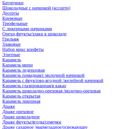
Батончики
Шоколадные с начинкой (ассорти)
Десерты
Кремовые
Трюфельные
С ликерными начинками
Орехи,фрукты/злаки в шоколаде
Грильяж
Злаковые
Набор микс конфеты
Элитные
Карамель
Карамель мини
Карамель леденцовая
Карамель помадная/с молочной начинкой
Карамель с фруктово-ягодной /желейной начинкой
Карамель глазированная/в какао
Карамель шоколадно-ореховая /молочно-ореховая
Карамель открытая
Карамель ликерная
Драже
Драже ореховое
Драже шоколадное
Драже фрукты/ягоды/семечки
Драже сахарное /мармеладное/освежающее