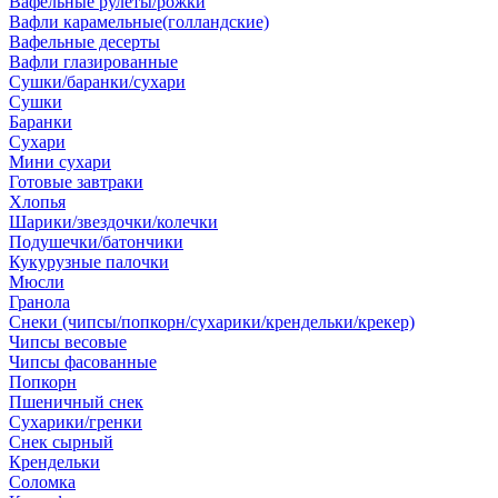
Вафельные рулеты/рожки
Вафли карамельные(голландские)
Вафельные десерты
Вафли глазированные
Сушки/баранки/сухари
Сушки
Баранки
Сухари
Мини сухари
Готовые завтраки
Хлопья
Шарики/звездочки/колечки
Подушечки/батончики
Кукурузные палочки
Мюсли
Гранола
Снеки (чипсы/попкорн/сухарики/крендельки/крекер)
Чипсы весовые
Чипсы фасованные
Попкорн
Пшеничный снек
Сухарики/гренки
Снек сырный
Крендельки
Соломка