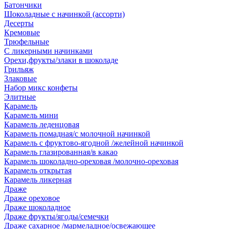
Батончики
Шоколадные с начинкой (ассорти)
Десерты
Кремовые
Трюфельные
С ликерными начинками
Орехи,фрукты/злаки в шоколаде
Грильяж
Злаковые
Набор микс конфеты
Элитные
Карамель
Карамель мини
Карамель леденцовая
Карамель помадная/с молочной начинкой
Карамель с фруктово-ягодной /желейной начинкой
Карамель глазированная/в какао
Карамель шоколадно-ореховая /молочно-ореховая
Карамель открытая
Карамель ликерная
Драже
Драже ореховое
Драже шоколадное
Драже фрукты/ягоды/семечки
Драже сахарное /мармеладное/освежающее