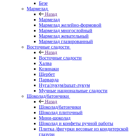
Безе
Мармелад
Назад
Мармелад
Мармелад желейно-формовой
Мармелад многослойный
Мармелад жевательный
Мармелад глазированный
Восточные сладости
Назад
Восточные сладости
Халва
Козинаки
Щербет
Парварда
Нуга/лукум/рахат-лукум
Мучные национальные сладости
Шоколад/батончики
Назад
Шоколад/батончики
Шоколад плиточный
Мини-шоколад
Шоколад и конфеты ручной работы
Плитка /фигурки весовые из кондитерской
глазури