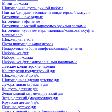
Мини-шоколад
Шоколад и конфеты ручной работы
Плитка /фигурки весовые из кондитерской глазури
Батончики шоколадные
Батончики вафельные
Батончики с мягкой карамелью орехами,злаками
Батончики нуговые/ марципановые/кокосовые/суфле/
маршмеллоу
Шоколадная паста
Паста шоколадная/арахисовая
Подарочные наборы конфет/шоколада/печенья
Наборы конфет
Наборы шоколада
Наборы конфет с алкогольными начинками
Детские кондитерские изделия
Конструктор кондитерский д/к
Шоколадное яйцо д/к
Шоколадные изделия детские д/к
Декоративная карамель д/к
Конфеты детские д/к
Жевательный мармелад детский д/к
Зефир детский (маршмеллоу) д/к
Круассан детский д/к
Печенье детское д/к
Декоративный пряник /печенье/кейк попс д/к