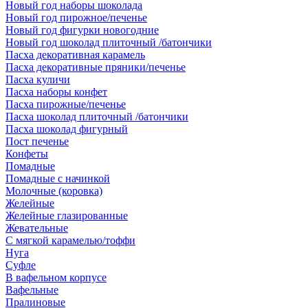
Новый год наборы шоколада
Новый год пирожное/печенье
Новый год фигурки новогодние
Новый год шоколад плиточный /батончики
Пасха декоративная карамель
Пасха декоративные пряники/печенье
Пасха куличи
Пасха наборы конфет
Пасха пирожные/печенье
Пасха шоколад плиточный /батончики
Пасха шоколад фигурный
Пост печенье
Конфеты
Помадные
Помадные с начинкой
Молочные (коровка)
Желейные
Желейные глазированные
Жевательные
С мягкой карамелью/тоффи
Нуга
Суфле
В вафельном корпусе
Вафельные
Пралиновые