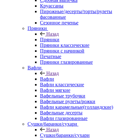
Сдобная выпечка
Круассаны
Пирожные/десерты/торты/рулеты
фасованные
Сезонное печенье
Пряники
Назад
Пряники
Пряники классические
Пряники с начинкой
Печатные
Пряники глазированные
Вафли
Назад
Вафли
Вафли классические
Вафли мягкие
Вафельные трубочки
Вафельные рулеты/рожки
Вафли карамельные(голландские)
Вафельные десерты
Вафли глазированные
Сушки/баранки/сухари
Назад
Сушки/баранки/сухари