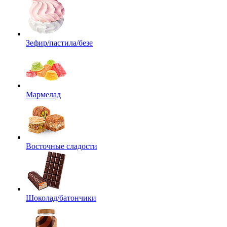
Зефир/пастила/безе
Мармелад
Восточные сладости
Шоколад/батончики