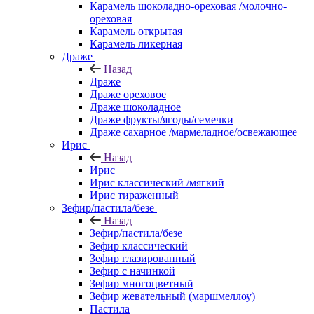
Карамель шоколадно-ореховая /молочно-
ореховая
Карамель открытая
Карамель ликерная
Драже
Назад
Драже
Драже ореховое
Драже шоколадное
Драже фрукты/ягоды/семечки
Драже сахарное /мармеладное/освежающее
Ирис
Назад
Ирис
Ирис классический /мягкий
Ирис тираженный
Зефир/пастила/безе
Назад
Зефир/пастила/безе
Зефир классический
Зефир глазированный
Зефир с начинкой
Зефир многоцветный
Зефир жевательный (маршмеллоу)
Пастила