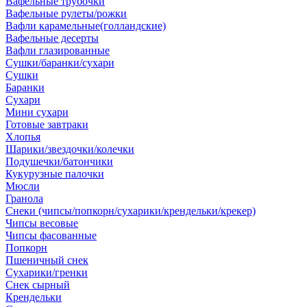
Вафельные трубочки
Вафельные рулеты/рожки
Вафли карамельные(голландские)
Вафельные десерты
Вафли глазированные
Сушки/баранки/сухари
Сушки
Баранки
Сухари
Мини сухари
Готовые завтраки
Хлопья
Шарики/звездочки/колечки
Подушечки/батончики
Кукурузные палочки
Мюсли
Гранола
Снеки (чипсы/попкорн/сухарики/крендельки/крекер)
Чипсы весовые
Чипсы фасованные
Попкорн
Пшеничный снек
Сухарики/гренки
Снек сырный
Крендельки