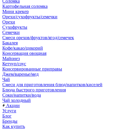
Соломка
Картофельная соломка
Мини крекер
Орехи/сухофрукты/семечки
Орехи
Сухофрукты
Семечки
Смеси орехов/фруктов/ягод/семечек
Бакалея
Кофе/какао/цикорий
Консервация овощная
Майонез
Кетчуп/соус
Консервированные приправы
Джем/варенье/мед
Чай
Смеси для приготовления блюд/напитков/киселей
Блюда быстрого приготовления
Соки/напитки/вода
Чай холодный
Акции
Услуги
Блог
Бренды
Как купить