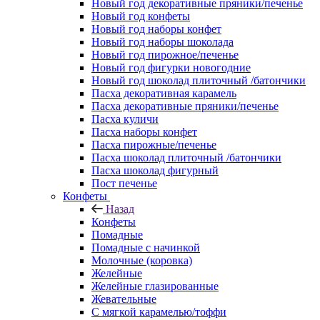
Новый год декоративные пряники/печенье
Новый год конфеты
Новый год наборы конфет
Новый год наборы шоколада
Новый год пирожное/печенье
Новый год фигурки новогодние
Новый год шоколад плиточный /батончики
Пасха декоративная карамель
Пасха декоративные пряники/печенье
Пасха куличи
Пасха наборы конфет
Пасха пирожные/печенье
Пасха шоколад плиточный /батончики
Пасха шоколад фигурный
Пост печенье
Конфеты
Назад
Конфеты
Помадные
Помадные с начинкой
Молочные (коровка)
Желейные
Желейные глазированные
Жевательные
С мягкой карамелью/тоффи