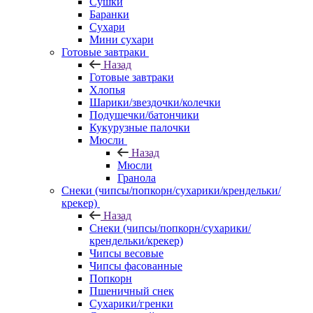
Сушки
Баранки
Сухари
Мини сухари
Готовые завтраки
Назад
Готовые завтраки
Хлопья
Шарики/звездочки/колечки
Подушечки/батончики
Кукурузные палочки
Мюсли
Назад
Мюсли
Гранола
Снеки (чипсы/попкорн/сухарики/крендельки/
крекер)
Назад
Снеки (чипсы/попкорн/сухарики/
крендельки/крекер)
Чипсы весовые
Чипсы фасованные
Попкорн
Пшеничный снек
Сухарики/гренки