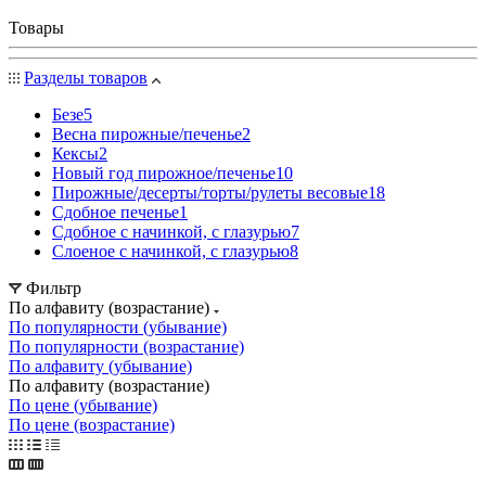
Товары
Разделы товаров
Безе
5
Весна пирожные/печенье
2
Кексы
2
Новый год пирожное/печенье
10
Пирожные/десерты/торты/рулеты весовые
18
Сдобное печенье
1
Сдобное с начинкой, с глазурью
7
Слоеное с начинкой, с глазурью
8
Фильтр
По алфавиту (возрастание)
По популярности (убывание)
По популярности (возрастание)
По алфавиту (убывание)
По алфавиту (возрастание)
По цене (убывание)
По цене (возрастание)