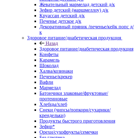
Жевательный мармелад детский д/к
Зефир детский (маршмеллоу) д/к
Круассан детский д/к
Печенье детское д/к
Декоративный пряник /печенье/кейк попс д/
к
Здоровое питание/диабетическая продукция
Назад
Здоровое питание/диабетическая продукция
Конфеты
Карамель
Шоколад
Халва/козинаки
Печенье/крекер
Вафли
Мармелад
Батончики злаковые/фруктовые/
протеиновые
Хлебцы/хлеб
Снеки (чипсы/попкорн/сухарики/
крендельки)
Продукты быстрого приготовления
Зефир*
Орехи/сухофрукты/семечки
Без глютена