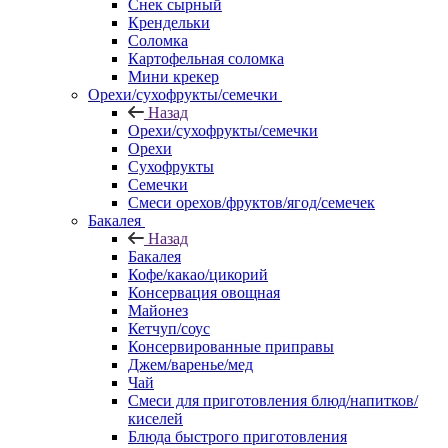
Снек сырный
Крендельки
Соломка
Картофельная соломка
Мини крекер
Орехи/сухофрукты/семечки
Назад
Орехи/сухофрукты/семечки
Орехи
Сухофрукты
Семечки
Смеси орехов/фруктов/ягод/семечек
Бакалея
Назад
Бакалея
Кофе/какао/цикорий
Консервация овощная
Майонез
Кетчуп/соус
Консервированные приправы
Джем/варенье/мед
Чай
Смеси для приготовления блюд/напитков/
киселей
Блюда быстрого приготовления