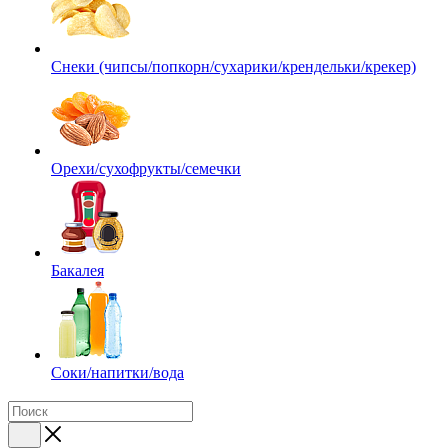
Снеки (чипсы/попкорн/сухарики/крендельки/крекер)
Орехи/сухофрукты/семечки
Бакалея
Соки/напитки/вода