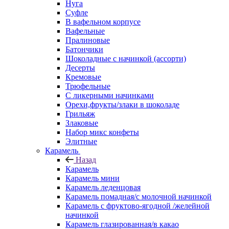
Нуга
Суфле
В вафельном корпусе
Вафельные
Пралиновые
Батончики
Шоколадные с начинкой (ассорти)
Десерты
Кремовые
Трюфельные
С ликерными начинками
Орехи,фрукты/злаки в шоколаде
Грильяж
Злаковые
Набор микс конфеты
Элитные
Карамель
Назад
Карамель
Карамель мини
Карамель леденцовая
Карамель помадная/с молочной начинкой
Карамель с фруктово-ягодной /желейной
начинкой
Карамель глазированная/в какао