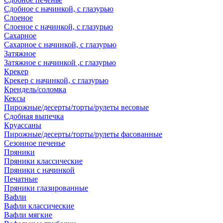
Сдобное с начинкой, с глазурью
Слоеное
Слоеное с начинкой, с глазурью
Сахарное
Сахарное с начинкой, с глазурью
Затяжное
Затяжное с начинкой ,с глазурью
Крекер
Крекер с начинкой, с глазурью
Крендель/соломка
Кексы
Пирожные/десерты/торты/рулеты весовые
Сдобная выпечка
Круассаны
Пирожные/десерты/торты/рулеты фасованные
Сезонное печенье
Пряники
Пряники классические
Пряники с начинкой
Печатные
Пряники глазированные
Вафли
Вафли классические
Вафли мягкие