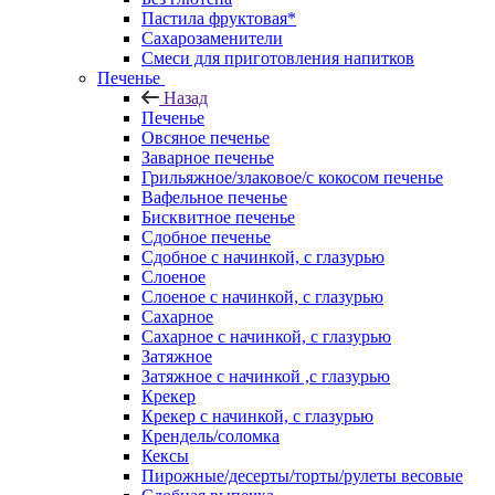
Пастила фруктовая*
Сахарозаменители
Смеси для приготовления напитков
Печенье
Назад
Печенье
Овсяное печенье
Заварное печенье
Грильяжное/злаковое/с кокосом печенье
Вафельное печенье
Бисквитное печенье
Сдобное печенье
Сдобное с начинкой, с глазурью
Слоеное
Слоеное с начинкой, с глазурью
Сахарное
Сахарное с начинкой, с глазурью
Затяжное
Затяжное с начинкой ,с глазурью
Крекер
Крекер с начинкой, с глазурью
Крендель/соломка
Кексы
Пирожные/десерты/торты/рулеты весовые