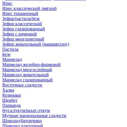
Ирис
Ирис классический /мягкий
Ирис тираженный
Зефир/пастила/безе
Зефир классический
Зефир глазированный
Зефир с начинкой
Зефир многоцветный
Зефир жевательный (маршмеллоу)
Пастила
Безе
Мармелад
Мармелад желейно-формовой
Мармелад многослойный
Мармелад жевательный
Мармелад глазированный
Восточные сладости
Халва
Козинаки
Щербет
Парварда
Нуга/лукум/рахат-лукум
Мучные национальные сладости
Шоколад/батончики
Шоколад плиточный