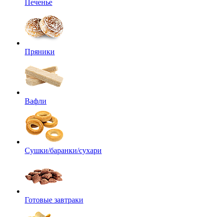
Печенье
Пряники
Вафли
Сушки/баранки/сухари
Готовые завтраки