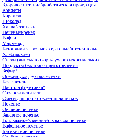
Здоровое питание/диабетическая продукция
Конфеты
Карамель
Шоколад
Халва/козинаки
Печенье/крекер
Вафли
Мармелад
Батончики злаковые/фруктовые/протеиновые
Хлебцы/хлеб
Снеки (чипсы/попкорн/сухарики/крендельки)
Продукты быстрого приготовления
Зефир*
Орехи/сухофрукты/семечки
Без глютена
Пастила фруктовая*
Сахарозаменители
Смеси для приготовления напитков
Печенье
Овсяное печенье
Заварное печенье
Грильяжное/злаковое/с кокосом печенье
Вафельное печенье
Бисквитное печенье
Сдобное печенье