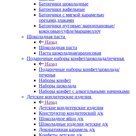
Батончики шоколадные
Батончики вафельные
Батончики с мягкой карамелью
орехами,злаками
Батончики нуговые/ марципановые/
кокосовые/суфле/маршмеллоу
Шоколадная паста
Назад
Шоколадная паста
Паста шоколадная/арахисовая
Подарочные наборы конфет/шоколада/печенья
Назад
Подарочные наборы конфет/шоколада/
печенья
Наборы конфет
Наборы шоколада
Наборы конфет с алкогольными начинками
Детские кондитерские изделия
Назад
Детские кондитерские изделия
Конструктор кондитерский д/к
Шоколадное яйцо д/к
Шоколадные изделия детские д/к
Декоративная карамель д/к
Конфеты детские д/к