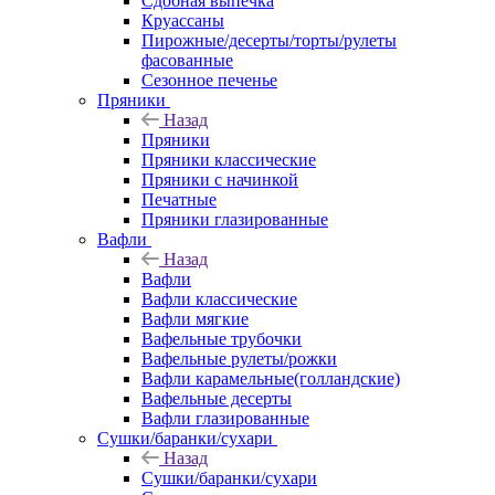
Сдобная выпечка
Круассаны
Пирожные/десерты/торты/рулеты
фасованные
Сезонное печенье
Пряники
Назад
Пряники
Пряники классические
Пряники с начинкой
Печатные
Пряники глазированные
Вафли
Назад
Вафли
Вафли классические
Вафли мягкие
Вафельные трубочки
Вафельные рулеты/рожки
Вафли карамельные(голландские)
Вафельные десерты
Вафли глазированные
Сушки/баранки/сухари
Назад
Сушки/баранки/сухари