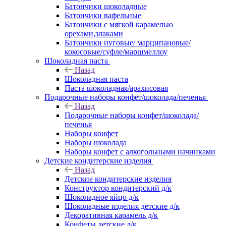
Батончики шоколадные
Батончики вафельные
Батончики с мягкой карамелью
орехами,злаками
Батончики нуговые/ марципановые/
кокосовые/суфле/маршмеллоу
Шоколадная паста
Назад
Шоколадная паста
Паста шоколадная/арахисовая
Подарочные наборы конфет/шоколада/печенья
Назад
Подарочные наборы конфет/шоколада/
печенья
Наборы конфет
Наборы шоколада
Наборы конфет с алкогольными начинками
Детские кондитерские изделия
Назад
Детские кондитерские изделия
Конструктор кондитерский д/к
Шоколадное яйцо д/к
Шоколадные изделия детские д/к
Декоративная карамель д/к
Конфеты детские д/к