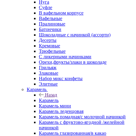
Нуга
Суфле
В вафельном корпусе
Вафельные
Пралиновые
Батончики
Шоколадные с начинкой (ассорти)
Десерты
Кремовые
Трюфельные
С ликерными начинками
Орехи,фрукты/злаки в шоколаде
Грильяж
Злаковые
Набор микс конфеты
Элитные
Карамель
Назад
Карамель
Карамель мини
Карамель леденцовая
Карамель помадная/с молочной начинкой
Карамель с фруктово-ягодной /желейной
начинкой
Карамель глазированная/в какао