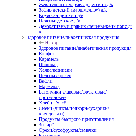
Жевательный мармелад детский д/к
Зефир детский (маршмеллоу) д/к
Круассан детский д/к
Печенье детское д/к
Декоративный пряник /печенье/кейк попс д/
к
Здоровое питание/диабетическая продукция
Назад
Здоровое питание/диабетическая продукция
Конфеты
Карамель
Шоколад
Халва/козинаки
Печенье/крекер
Вафли
Мармелад
Батончики злаковые/фруктовые/
протеиновые
Хлебцы/хлеб
Снеки (чипсы/попкорн/сухарики/
крендельки)
Продукты быстрого приготовления
Зефир*
Орехи/сухофрукты/семечки
Без глютена