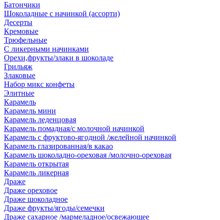
Батончики
Шоколадные с начинкой (ассорти)
Десерты
Кремовые
Трюфельные
С ликерными начинками
Орехи,фрукты/злаки в шоколаде
Грильяж
Злаковые
Набор микс конфеты
Элитные
Карамель
Карамель мини
Карамель леденцовая
Карамель помадная/с молочной начинкой
Карамель с фруктово-ягодной /желейной начинкой
Карамель глазированная/в какао
Карамель шоколадно-ореховая /молочно-ореховая
Карамель открытая
Карамель ликерная
Драже
Драже ореховое
Драже шоколадное
Драже фрукты/ягоды/семечки
Драже сахарное /мармеладное/освежающее