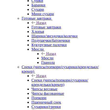
Сушки
Баранки
Сухари
Мини сухари
Готовые завтраки
Назад
Готовые завтраки
Хлопья
Шарики/звездочки/колечки
Подушечки/батончики
Кукурузные палочки
Мюсли
Назад
Мюсли
Гранола
Снеки (чипсы/попкорн/сухарики/крендельки/
крекер)
Назад
Снеки (чипсы/попкорн/сухарики/
крендельки/крекер)
Чипсы весовые
Чипсы фасованные
Попкорн
Пшеничный снек
Сухарики/гренки