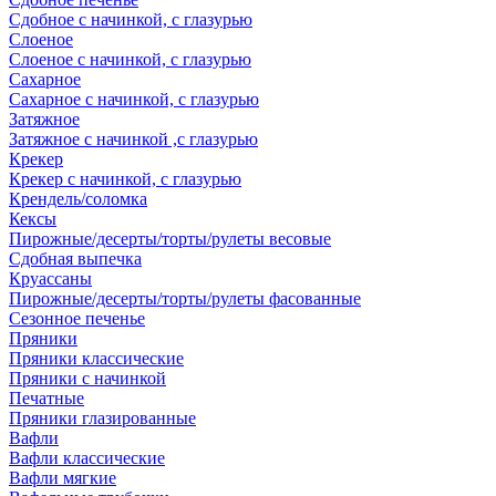
Сдобное с начинкой, с глазурью
Слоеное
Слоеное с начинкой, с глазурью
Сахарное
Сахарное с начинкой, с глазурью
Затяжное
Затяжное с начинкой ,с глазурью
Крекер
Крекер с начинкой, с глазурью
Крендель/соломка
Кексы
Пирожные/десерты/торты/рулеты весовые
Сдобная выпечка
Круассаны
Пирожные/десерты/торты/рулеты фасованные
Сезонное печенье
Пряники
Пряники классические
Пряники с начинкой
Печатные
Пряники глазированные
Вафли
Вафли классические
Вафли мягкие