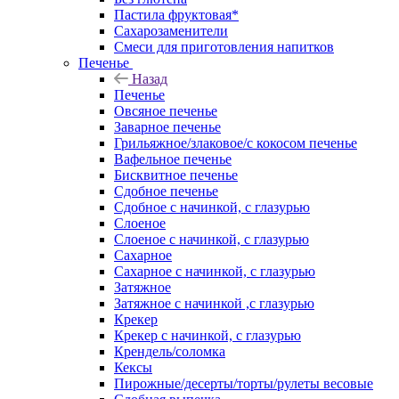
Пастила фруктовая*
Сахарозаменители
Смеси для приготовления напитков
Печенье
Назад
Печенье
Овсяное печенье
Заварное печенье
Грильяжное/злаковое/с кокосом печенье
Вафельное печенье
Бисквитное печенье
Сдобное печенье
Сдобное с начинкой, с глазурью
Слоеное
Слоеное с начинкой, с глазурью
Сахарное
Сахарное с начинкой, с глазурью
Затяжное
Затяжное с начинкой ,с глазурью
Крекер
Крекер с начинкой, с глазурью
Крендель/соломка
Кексы
Пирожные/десерты/торты/рулеты весовые