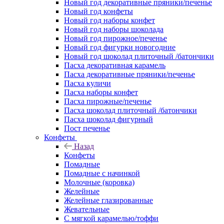
Новый год декоративные пряники/печенье
Новый год конфеты
Новый год наборы конфет
Новый год наборы шоколада
Новый год пирожное/печенье
Новый год фигурки новогодние
Новый год шоколад плиточный /батончики
Пасха декоративная карамель
Пасха декоративные пряники/печенье
Пасха куличи
Пасха наборы конфет
Пасха пирожные/печенье
Пасха шоколад плиточный /батончики
Пасха шоколад фигурный
Пост печенье
Конфеты
Назад
Конфеты
Помадные
Помадные с начинкой
Молочные (коровка)
Желейные
Желейные глазированные
Жевательные
С мягкой карамелью/тоффи