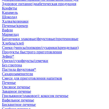
Здоровое питание/диабетическая продукция
Конфеты
Карамель
Шоколад
Халва/козинаки
Печенье/крекер
Вафли
Мармелад
Батончики злаковые/фруктовые/протеиновые
Хлебцы/хлеб
Снеки (чипсы/попкорн/сухарики/крендельки)
Продукты быстрого приготовления
Зефир*
Орехи/сухофрукты/семечки
Без глютена
Пастила фруктовая*
Сахарозаменители
Смеси для приготовления напитков
Печенье
Овсяное печенье
Заварное печенье
Грильяжное/злаковое/с кокосом печенье
Вафельное печенье
Бисквитное печенье
Сдобное печенье