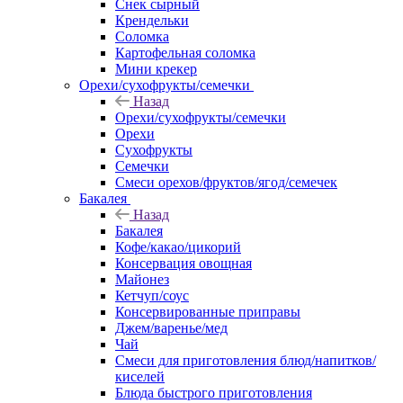
Снек сырный
Крендельки
Соломка
Картофельная соломка
Мини крекер
Орехи/сухофрукты/семечки
Назад
Орехи/сухофрукты/семечки
Орехи
Сухофрукты
Семечки
Смеси орехов/фруктов/ягод/семечек
Бакалея
Назад
Бакалея
Кофе/какао/цикорий
Консервация овощная
Майонез
Кетчуп/соус
Консервированные приправы
Джем/варенье/мед
Чай
Смеси для приготовления блюд/напитков/
киселей
Блюда быстрого приготовления