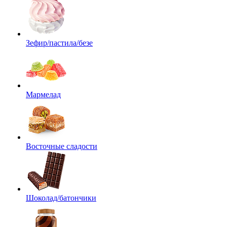
Зефир/пастила/безе
Мармелад
Восточные сладости
Шоколад/батончики