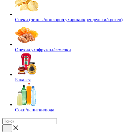
Снеки (чипсы/попкорн/сухарики/крендельки/крекер)
Орехи/сухофрукты/семечки
Бакалея
Соки/напитки/вода