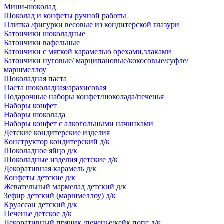
Мини-шоколад
Шоколад и конфеты ручной работы
Плитка /фигурки весовые из кондитерской глазури
Батончики шоколадные
Батончики вафельные
Батончики с мягкой карамелью орехами,злаками
Батончики нуговые/ марципановые/кокосовые/суфле/
маршмеллоу
Шоколадная паста
Паста шоколадная/арахисовая
Подарочные наборы конфет/шоколада/печенья
Наборы конфет
Наборы шоколада
Наборы конфет с алкогольными начинками
Детские кондитерские изделия
Конструктор кондитерский д/к
Шоколадное яйцо д/к
Шоколадные изделия детские д/к
Декоративная карамель д/к
Конфеты детские д/к
Жевательный мармелад детский д/к
Зефир детский (маршмеллоу) д/к
Круассан детский д/к
Печенье детское д/к
Декоративный пряник /печенье/кейк попс д/к