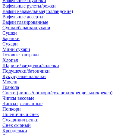
Вафельные трубочки
Вафельные рулеты/рожки
Вафли карамельные(голландские)
Вафельные десерты
Вафли глазированные
Сушки/баранки/сухари
Сушки
Баранки
Сухари
Мини сухари
Готовые завтраки
Хлопья
Шарики/звездочки/колечки
Подушечки/батончики
Кукурузные палочки
Мюсли
Гранола
Снеки (чипсы/попкорн/сухарики/крендельки/крекер)
Чипсы весовые
Чипсы фасованные
Попкорн
Пшеничный снек
Сухарики/гренки
Снек сырный
Крендельки