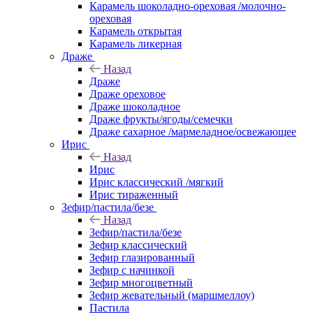
Карамель шоколадно-ореховая /молочно-
ореховая
Карамель открытая
Карамель ликерная
Драже
Назад
Драже
Драже ореховое
Драже шоколадное
Драже фрукты/ягоды/семечки
Драже сахарное /мармеладное/освежающее
Ирис
Назад
Ирис
Ирис классический /мягкий
Ирис тираженный
Зефир/пастила/безе
Назад
Зефир/пастила/безе
Зефир классический
Зефир глазированный
Зефир с начинкой
Зефир многоцветный
Зефир жевательный (маршмеллоу)
Пастила