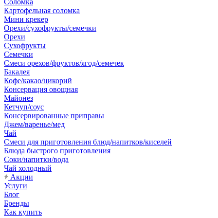
Соломка
Картофельная соломка
Мини крекер
Орехи/сухофрукты/семечки
Орехи
Сухофрукты
Семечки
Смеси орехов/фруктов/ягод/семечек
Бакалея
Кофе/какао/цикорий
Консервация овощная
Майонез
Кетчуп/соус
Консервированные приправы
Джем/варенье/мед
Чай
Смеси для приготовления блюд/напитков/киселей
Блюда быстрого приготовления
Соки/напитки/вода
Чай холодный
Акции
Услуги
Блог
Бренды
Как купить