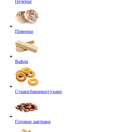
Печенье
Пряники
Вафли
Сушки/баранки/сухари
Готовые завтраки