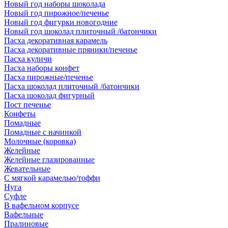
Новый год наборы шоколада
Новый год пирожное/печенье
Новый год фигурки новогодние
Новый год шоколад плиточный /батончики
Пасха декоративная карамель
Пасха декоративные пряники/печенье
Пасха куличи
Пасха наборы конфет
Пасха пирожные/печенье
Пасха шоколад плиточный /батончики
Пасха шоколад фигурный
Пост печенье
Конфеты
Помадные
Помадные с начинкой
Молочные (коровка)
Желейные
Желейные глазированные
Жевательные
С мягкой карамелью/тоффи
Нуга
Суфле
В вафельном корпусе
Вафельные
Пралиновые