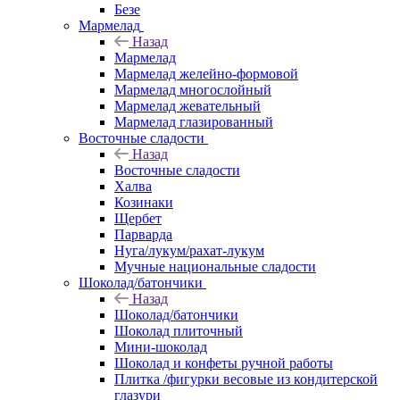
Безе
Мармелад
Назад
Мармелад
Мармелад желейно-формовой
Мармелад многослойный
Мармелад жевательный
Мармелад глазированный
Восточные сладости
Назад
Восточные сладости
Халва
Козинаки
Щербет
Парварда
Нуга/лукум/рахат-лукум
Мучные национальные сладости
Шоколад/батончики
Назад
Шоколад/батончики
Шоколад плиточный
Мини-шоколад
Шоколад и конфеты ручной работы
Плитка /фигурки весовые из кондитерской
глазури