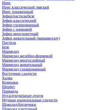
Ирис
Ирис классический /мягкий
Ирис тираженный
Зефир/пастила/безе
Зефир классический
Зефир глазированный
Зефир с начинкой
Зефир многоцветный
Зефир жевательный (маршмеллоу)
Пастила
Безе
Мармелад
Мармелад желейно-формовой
Мармелад многослойный
Мармелад жевательный
Мармелад глазированный
Восточные сладости
Халва
Козинаки
Щербет
Парварда
Нуга/лукум/рахат-лукум
Мучные национальные сладости
Шоколад/батончики
Шоколад плиточный