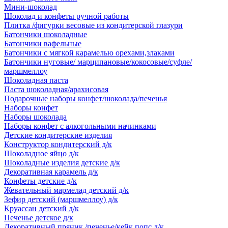
Мини-шоколад
Шоколад и конфеты ручной работы
Плитка /фигурки весовые из кондитерской глазури
Батончики шоколадные
Батончики вафельные
Батончики с мягкой карамелью орехами,злаками
Батончики нуговые/ марципановые/кокосовые/суфле/
маршмеллоу
Шоколадная паста
Паста шоколадная/арахисовая
Подарочные наборы конфет/шоколада/печенья
Наборы конфет
Наборы шоколада
Наборы конфет с алкогольными начинками
Детские кондитерские изделия
Конструктор кондитерский д/к
Шоколадное яйцо д/к
Шоколадные изделия детские д/к
Декоративная карамель д/к
Конфеты детские д/к
Жевательный мармелад детский д/к
Зефир детский (маршмеллоу) д/к
Круассан детский д/к
Печенье детское д/к
Декоративный пряник /печенье/кейк попс д/к