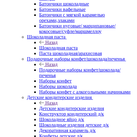
Батончики шоколадные
Батончики вафельные
Батончики с мягкой карамелью
орехами,злаками
Батончики нуговые/ марципановые/
кокосовые/суфле/маршмеллоу
Шоколадная паста
Назад
Шоколадная паста
Паста шоколадная/арахисовая
Подарочные наборы конфет/шоколада/печенья
Назад
Подарочные наборы конфет/шоколада/
печенья
Наборы конфет
Наборы шоколада
Наборы конфет с алкогольными начинками
Детские кондитерские изделия
Назад
Детские кондитерские изделия
Конструктор кондитерский д/к
Шоколадное яйцо д/к
Шоколадные изделия детские д/к
Декоративная карамель д/к
Конфеты детские д/к