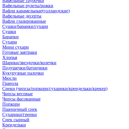
Вафельные трубочки
Вафельные рулеты/рожки
Вафли карамельные(голландские)
Вафельные десерты
Вафли глазированные
Сушки/баранки/сухари
Сушки
Баранки
Сухари
Мини сухари
Готовые завтраки
Хлопья
Шарики/звездочки/колечки
Подушечки/батончики
Кукурузные палочки
Мюсли
Гранола
Снеки (чипсы/попкорн/сухарики/крендельки/крекер)
Чипсы весовые
Чипсы фасованные
Попкорн
Пшеничный снек
Сухарики/гренки
Снек сырный
Крендельки