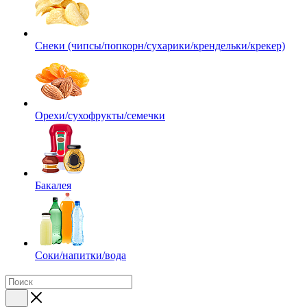
Снеки (чипсы/попкорн/сухарики/крендельки/крекер)
Орехи/сухофрукты/семечки
Бакалея
Соки/напитки/вода