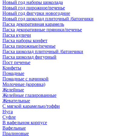
Новый год наборы шоколада
Новый год пирожное/печенье
Новый год фигурки новогодние
Новый год шоколад плиточный /батончики
Пасха декоративная карамель
Пасха декоративные пряники/печенье
Пасха куличи
Пасха наборы конфет
Пасха пирожные/печенье
Пасха шоколад плиточный /батончики
Пасха шоколад фигурный
Пост печенье
Конфеты
Помадные
Помадные с начинкой
Молочные (коровка)
Желейные
Желейные глазированные
Жевательные
С мягкой карамелью/тоффи
Нуга
Суфле
В вафельном корпусе
Вафельные
Пралиновые