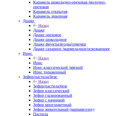
Карамель шоколадно-ореховая /молочно-
ореховая
Карамель открытая
Карамель ликерная
Драже
Назад
Драже
Драже ореховое
Драже шоколадное
Драже фрукты/ягоды/семечки
Драже сахарное /мармеладное/освежающее
Ирис
Назад
Ирис
Ирис классический /мягкий
Ирис тираженный
Зефир/пастила/безе
Назад
Зефир/пастила/безе
Зефир классический
Зефир глазированный
Зефир с начинкой
Зефир многоцветный
Зефир жевательный (маршмеллоу)
Пастила