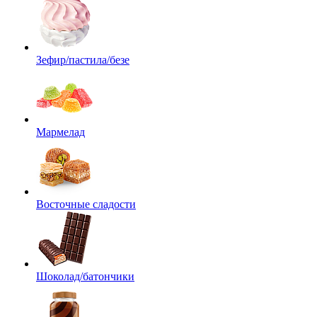
Зефир/пастила/безе
Мармелад
Восточные сладости
Шоколад/батончики