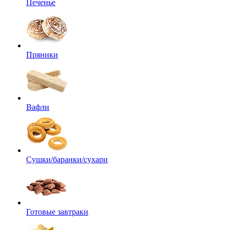
Печенье
Пряники
Вафли
Сушки/баранки/сухари
Готовые завтраки