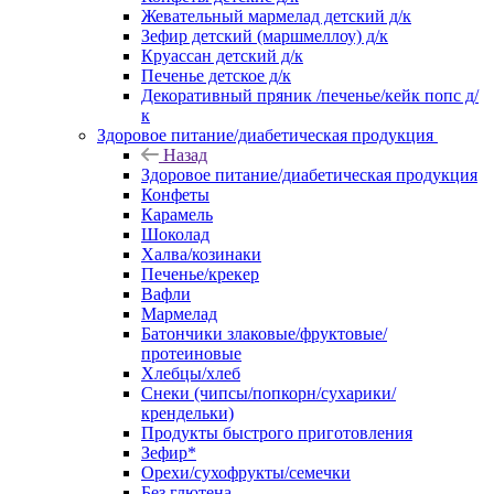
Жевательный мармелад детский д/к
Зефир детский (маршмеллоу) д/к
Круассан детский д/к
Печенье детское д/к
Декоративный пряник /печенье/кейк попс д/
к
Здоровое питание/диабетическая продукция
Назад
Здоровое питание/диабетическая продукция
Конфеты
Карамель
Шоколад
Халва/козинаки
Печенье/крекер
Вафли
Мармелад
Батончики злаковые/фруктовые/
протеиновые
Хлебцы/хлеб
Снеки (чипсы/попкорн/сухарики/
крендельки)
Продукты быстрого приготовления
Зефир*
Орехи/сухофрукты/семечки
Без глютена