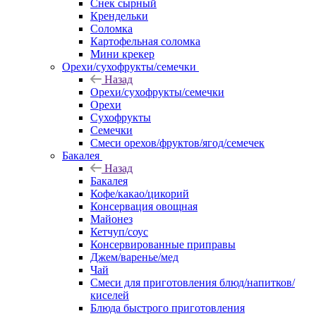
Снек сырный
Крендельки
Соломка
Картофельная соломка
Мини крекер
Орехи/сухофрукты/семечки
Назад
Орехи/сухофрукты/семечки
Орехи
Сухофрукты
Семечки
Смеси орехов/фруктов/ягод/семечек
Бакалея
Назад
Бакалея
Кофе/какао/цикорий
Консервация овощная
Майонез
Кетчуп/соус
Консервированные приправы
Джем/варенье/мед
Чай
Смеси для приготовления блюд/напитков/
киселей
Блюда быстрого приготовления