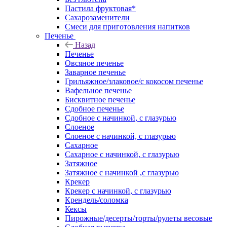
Пастила фруктовая*
Сахарозаменители
Смеси для приготовления напитков
Печенье
Назад
Печенье
Овсяное печенье
Заварное печенье
Грильяжное/злаковое/с кокосом печенье
Вафельное печенье
Бисквитное печенье
Сдобное печенье
Сдобное с начинкой, с глазурью
Слоеное
Слоеное с начинкой, с глазурью
Сахарное
Сахарное с начинкой, с глазурью
Затяжное
Затяжное с начинкой ,с глазурью
Крекер
Крекер с начинкой, с глазурью
Крендель/соломка
Кексы
Пирожные/десерты/торты/рулеты весовые