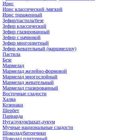
Ирис
Ирис классический /мягкий
Ирис тираженный
Зефир/пастила/безе
Зефир классический
Зефир глазированный
Зефир с начинкой
Зефир многоцветный
Зефир жевательный (маршмеллоу)
Пастила
Безе
Мармелад
Мармелад желейно-формовой
Мармелад многослойный
Мармелад жевательный
Мармелад глазированный
Восточные сладости
Халва
Козинаки
Щербет
Парварда
Нуга/лукум/рахат-лукум
Мучные национальные сладости
Шоколад/батончики
Шоколад плиточный