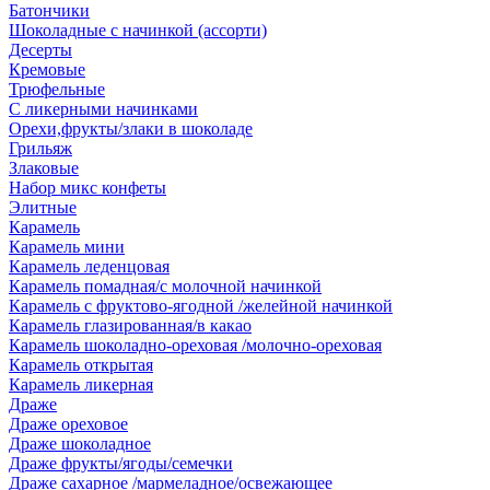
Батончики
Шоколадные с начинкой (ассорти)
Десерты
Кремовые
Трюфельные
С ликерными начинками
Орехи,фрукты/злаки в шоколаде
Грильяж
Злаковые
Набор микс конфеты
Элитные
Карамель
Карамель мини
Карамель леденцовая
Карамель помадная/с молочной начинкой
Карамель с фруктово-ягодной /желейной начинкой
Карамель глазированная/в какао
Карамель шоколадно-ореховая /молочно-ореховая
Карамель открытая
Карамель ликерная
Драже
Драже ореховое
Драже шоколадное
Драже фрукты/ягоды/семечки
Драже сахарное /мармеладное/освежающее