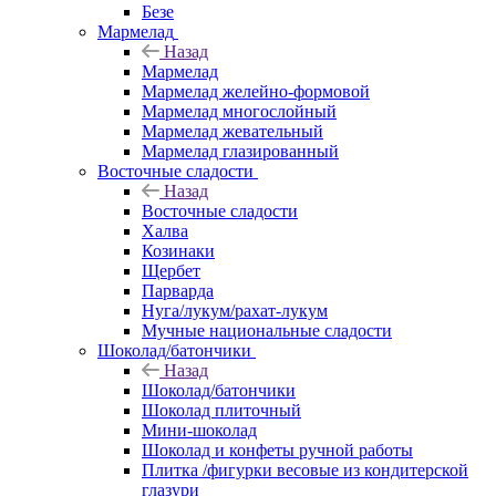
Безе
Мармелад
Назад
Мармелад
Мармелад желейно-формовой
Мармелад многослойный
Мармелад жевательный
Мармелад глазированный
Восточные сладости
Назад
Восточные сладости
Халва
Козинаки
Щербет
Парварда
Нуга/лукум/рахат-лукум
Мучные национальные сладости
Шоколад/батончики
Назад
Шоколад/батончики
Шоколад плиточный
Мини-шоколад
Шоколад и конфеты ручной работы
Плитка /фигурки весовые из кондитерской
глазури