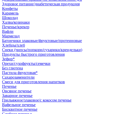
Здоровое питание/диабетическая продукция
Конфеты
Карамель
Шоколад
Халва/козинаки
Печенье/крекер
Вафли
Мармелад
Батончики злаковые/фруктовые/протеиновые
Хлебцы/хлеб
Снеки (чипсы/попкорн/сухарики/крендельки)
Продукты быстрого приготовления
Зефир*
Орехи/сухофрукты/семечки
Без глютена
Пастила фруктовая*
Сахарозаменители
Смеси для приготовления напитков
Печенье
Овсяное печенье
Заварное печенье
Грильяжное/злаковое/с кокосом печенье
Вафельное печенье
Бисквитное печенье
Сдобное печенье