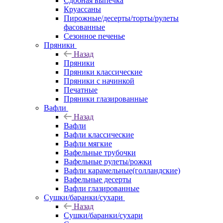
Сдобная выпечка
Круассаны
Пирожные/десерты/торты/рулеты
фасованные
Сезонное печенье
Пряники
Назад
Пряники
Пряники классические
Пряники с начинкой
Печатные
Пряники глазированные
Вафли
Назад
Вафли
Вафли классические
Вафли мягкие
Вафельные трубочки
Вафельные рулеты/рожки
Вафли карамельные(голландские)
Вафельные десерты
Вафли глазированные
Сушки/баранки/сухари
Назад
Сушки/баранки/сухари