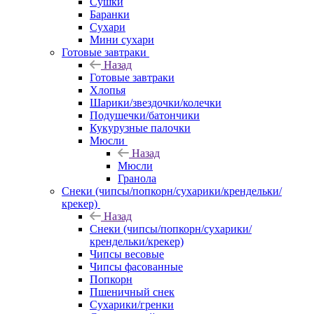
Сушки
Баранки
Сухари
Мини сухари
Готовые завтраки
Назад
Готовые завтраки
Хлопья
Шарики/звездочки/колечки
Подушечки/батончики
Кукурузные палочки
Мюсли
Назад
Мюсли
Гранола
Снеки (чипсы/попкорн/сухарики/крендельки/
крекер)
Назад
Снеки (чипсы/попкорн/сухарики/
крендельки/крекер)
Чипсы весовые
Чипсы фасованные
Попкорн
Пшеничный снек
Сухарики/гренки