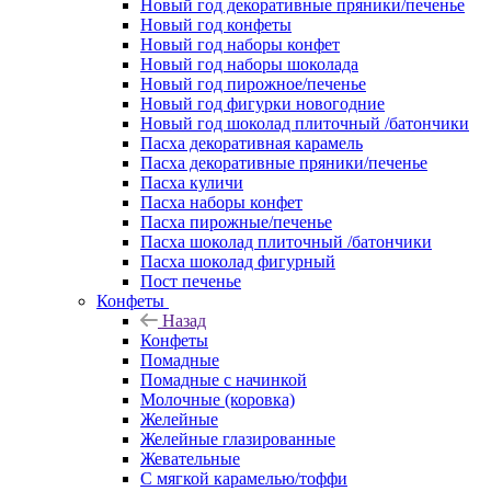
Новый год декоративные пряники/печенье
Новый год конфеты
Новый год наборы конфет
Новый год наборы шоколада
Новый год пирожное/печенье
Новый год фигурки новогодние
Новый год шоколад плиточный /батончики
Пасха декоративная карамель
Пасха декоративные пряники/печенье
Пасха куличи
Пасха наборы конфет
Пасха пирожные/печенье
Пасха шоколад плиточный /батончики
Пасха шоколад фигурный
Пост печенье
Конфеты
Назад
Конфеты
Помадные
Помадные с начинкой
Молочные (коровка)
Желейные
Желейные глазированные
Жевательные
С мягкой карамелью/тоффи