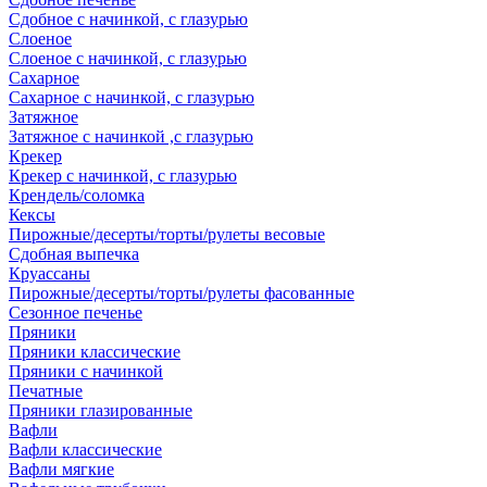
Сдобное с начинкой, с глазурью
Слоеное
Слоеное с начинкой, с глазурью
Сахарное
Сахарное с начинкой, с глазурью
Затяжное
Затяжное с начинкой ,с глазурью
Крекер
Крекер с начинкой, с глазурью
Крендель/соломка
Кексы
Пирожные/десерты/торты/рулеты весовые
Сдобная выпечка
Круассаны
Пирожные/десерты/торты/рулеты фасованные
Сезонное печенье
Пряники
Пряники классические
Пряники с начинкой
Печатные
Пряники глазированные
Вафли
Вафли классические
Вафли мягкие