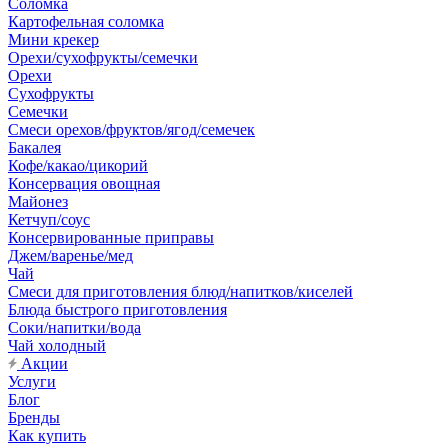
Соломка
Картофельная соломка
Мини крекер
Орехи/сухофрукты/семечки
Орехи
Сухофрукты
Семечки
Смеси орехов/фруктов/ягод/семечек
Бакалея
Кофе/какао/цикорий
Консервация овощная
Майонез
Кетчуп/соус
Консервированные приправы
Джем/варенье/мед
Чай
Смеси для приготовления блюд/напитков/киселей
Блюда быстрого приготовления
Соки/напитки/вода
Чай холодный
Акции
Услуги
Блог
Бренды
Как купить