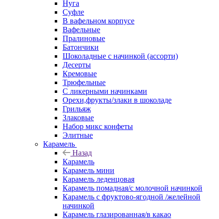
Нуга
Суфле
В вафельном корпусе
Вафельные
Пралиновые
Батончики
Шоколадные с начинкой (ассорти)
Десерты
Кремовые
Трюфельные
С ликерными начинками
Орехи,фрукты/злаки в шоколаде
Грильяж
Злаковые
Набор микс конфеты
Элитные
Карамель
Назад
Карамель
Карамель мини
Карамель леденцовая
Карамель помадная/с молочной начинкой
Карамель с фруктово-ягодной /желейной
начинкой
Карамель глазированная/в какао