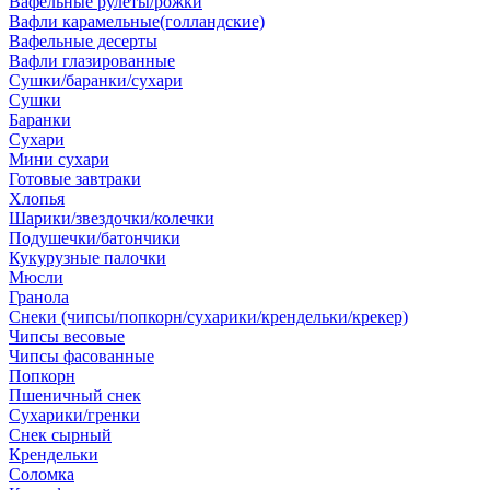
Вафельные рулеты/рожки
Вафли карамельные(голландские)
Вафельные десерты
Вафли глазированные
Сушки/баранки/сухари
Сушки
Баранки
Сухари
Мини сухари
Готовые завтраки
Хлопья
Шарики/звездочки/колечки
Подушечки/батончики
Кукурузные палочки
Мюсли
Гранола
Снеки (чипсы/попкорн/сухарики/крендельки/крекер)
Чипсы весовые
Чипсы фасованные
Попкорн
Пшеничный снек
Сухарики/гренки
Снек сырный
Крендельки
Соломка