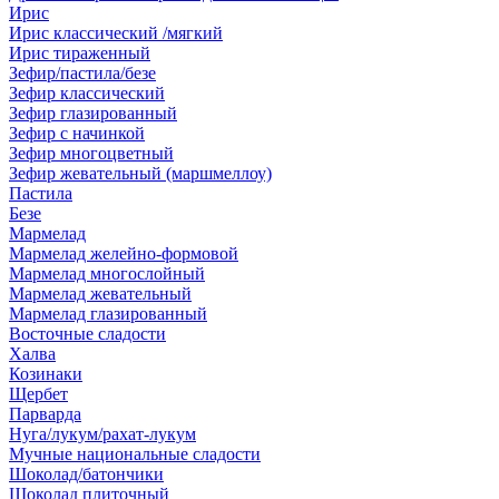
Ирис
Ирис классический /мягкий
Ирис тираженный
Зефир/пастила/безе
Зефир классический
Зефир глазированный
Зефир с начинкой
Зефир многоцветный
Зефир жевательный (маршмеллоу)
Пастила
Безе
Мармелад
Мармелад желейно-формовой
Мармелад многослойный
Мармелад жевательный
Мармелад глазированный
Восточные сладости
Халва
Козинаки
Щербет
Парварда
Нуга/лукум/рахат-лукум
Мучные национальные сладости
Шоколад/батончики
Шоколад плиточный