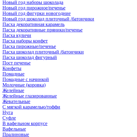
Новый год наборы шоколада
Новый год пирожное/печенье
Новый год фигурки новогодние
Новый год шоколад плиточный /батончики
Пасха декоративная карамель
Пасха декоративные пряники/печенье
Пасха куличи
Пасха наборы конфет
Пасха пирожные/печенье
Пасха шоколад плиточный /батончики
Пасха шоколад фигурный
Пост печенье
Конфеты
Помадные
Помадные с начинкой
Молочные (коровка)
Желейные
Желейные глазированные
Жевательные
С мягкой карамелью/тоффи
Нуга
Суфле
В вафельном корпусе
Вафельные
Пралиновые