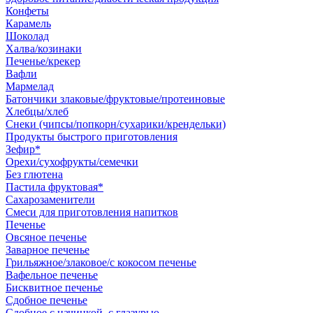
Конфеты
Карамель
Шоколад
Халва/козинаки
Печенье/крекер
Вафли
Мармелад
Батончики злаковые/фруктовые/протеиновые
Хлебцы/хлеб
Снеки (чипсы/попкорн/сухарики/крендельки)
Продукты быстрого приготовления
Зефир*
Орехи/сухофрукты/семечки
Без глютена
Пастила фруктовая*
Сахарозаменители
Смеси для приготовления напитков
Печенье
Овсяное печенье
Заварное печенье
Грильяжное/злаковое/с кокосом печенье
Вафельное печенье
Бисквитное печенье
Сдобное печенье
Сдобное с начинкой, с глазурью