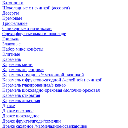
Батончики
Шоколадные с начинкой (ассорти)
Десерты
Кремовые
Трюфельные
С ликерными начинками
Орехи,фрукты/злаки в шоколаде
Грильяж
Злаковые
Набор микс конфеты
Элитные
Карамель
Карамель мини
Карамель леденцовая
Карамель помадная/с молочной начинкой
Карамель с фруктово-ягодной /желейной начинкой
Карамель глазированная/в какао
Карамель шоколадно-ореховая /молочно-ореховая
Карамель открытая
Карамель ликерная
Драже
Драже ореховое
Драже шоколадное
Драже фрукты/ягоды/семечки
Драже сахарное /мармеладное/освежающее