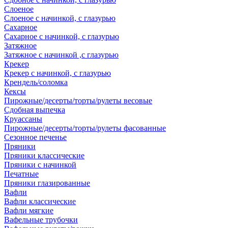
Слоеное
Слоеное с начинкой, с глазурью
Сахарное
Сахарное с начинкой, с глазурью
Затяжное
Затяжное с начинкой ,с глазурью
Крекер
Крекер с начинкой, с глазурью
Крендель/соломка
Кексы
Пирожные/десерты/торты/рулеты весовые
Сдобная выпечка
Круассаны
Пирожные/десерты/торты/рулеты фасованные
Сезонное печенье
Пряники
Пряники классические
Пряники с начинкой
Печатные
Пряники глазированные
Вафли
Вафли классические
Вафли мягкие
Вафельные трубочки