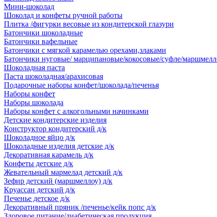
Мини-шоколад
Шоколад и конфеты ручной работы
Плитка /фигурки весовые из кондитерской глазури
Батончики шоколадные
Батончики вафельные
Батончики с мягкой карамелью орехами,злаками
Батончики нуговые/ марципановые/кокосовые/суфле/маршмелл
Шоколадная паста
Паста шоколадная/арахисовая
Подарочные наборы конфет/шоколада/печенья
Наборы конфет
Наборы шоколада
Наборы конфет с алкогольными начинками
Детские кондитерские изделия
Конструктор кондитерский д/к
Шоколадное яйцо д/к
Шоколадные изделия детские д/к
Декоративная карамель д/к
Конфеты детские д/к
Жевательный мармелад детский д/к
Зефир детский (маршмеллоу) д/к
Круассан детский д/к
Печенье детское д/к
Декоративный пряник /печенье/кейк попс д/к
Здоровое питание/диабетическая продукция