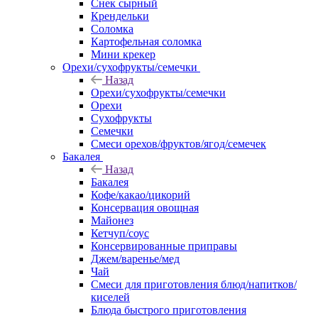
Снек сырный
Крендельки
Соломка
Картофельная соломка
Мини крекер
Орехи/сухофрукты/семечки
Назад
Орехи/сухофрукты/семечки
Орехи
Сухофрукты
Семечки
Смеси орехов/фруктов/ягод/семечек
Бакалея
Назад
Бакалея
Кофе/какао/цикорий
Консервация овощная
Майонез
Кетчуп/соус
Консервированные приправы
Джем/варенье/мед
Чай
Смеси для приготовления блюд/напитков/
киселей
Блюда быстрого приготовления