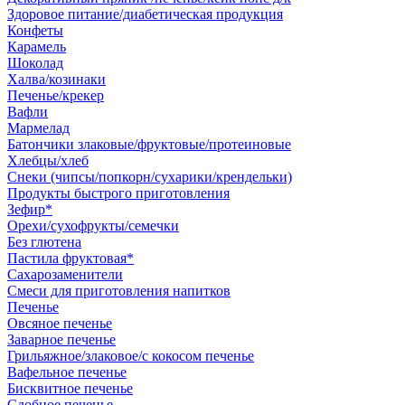
Здоровое питание/диабетическая продукция
Конфеты
Карамель
Шоколад
Халва/козинаки
Печенье/крекер
Вафли
Мармелад
Батончики злаковые/фруктовые/протеиновые
Хлебцы/хлеб
Снеки (чипсы/попкорн/сухарики/крендельки)
Продукты быстрого приготовления
Зефир*
Орехи/сухофрукты/семечки
Без глютена
Пастила фруктовая*
Сахарозаменители
Смеси для приготовления напитков
Печенье
Овсяное печенье
Заварное печенье
Грильяжное/злаковое/с кокосом печенье
Вафельное печенье
Бисквитное печенье
Сдобное печенье