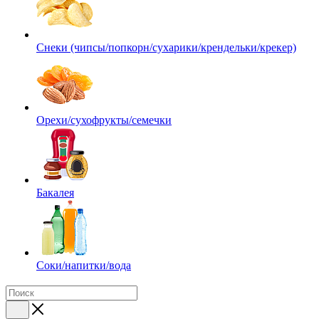
Снеки (чипсы/попкорн/сухарики/крендельки/крекер)
Орехи/сухофрукты/семечки
Бакалея
Соки/напитки/вода