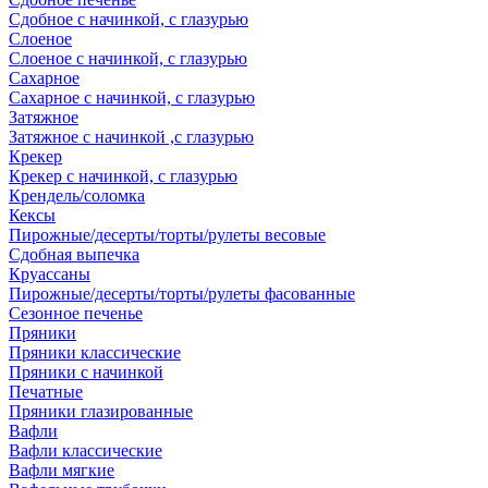
Сдобное с начинкой, с глазурью
Слоеное
Слоеное с начинкой, с глазурью
Сахарное
Сахарное с начинкой, с глазурью
Затяжное
Затяжное с начинкой ,с глазурью
Крекер
Крекер с начинкой, с глазурью
Крендель/соломка
Кексы
Пирожные/десерты/торты/рулеты весовые
Сдобная выпечка
Круассаны
Пирожные/десерты/торты/рулеты фасованные
Сезонное печенье
Пряники
Пряники классические
Пряники с начинкой
Печатные
Пряники глазированные
Вафли
Вафли классические
Вафли мягкие