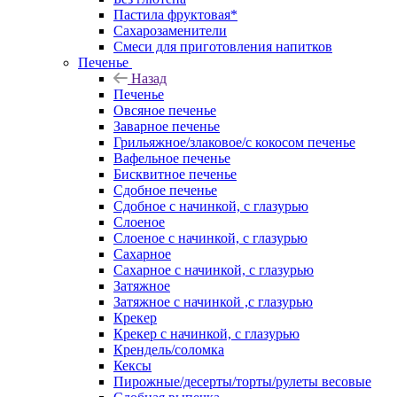
Пастила фруктовая*
Сахарозаменители
Смеси для приготовления напитков
Печенье
Назад
Печенье
Овсяное печенье
Заварное печенье
Грильяжное/злаковое/с кокосом печенье
Вафельное печенье
Бисквитное печенье
Сдобное печенье
Сдобное с начинкой, с глазурью
Слоеное
Слоеное с начинкой, с глазурью
Сахарное
Сахарное с начинкой, с глазурью
Затяжное
Затяжное с начинкой ,с глазурью
Крекер
Крекер с начинкой, с глазурью
Крендель/соломка
Кексы
Пирожные/десерты/торты/рулеты весовые