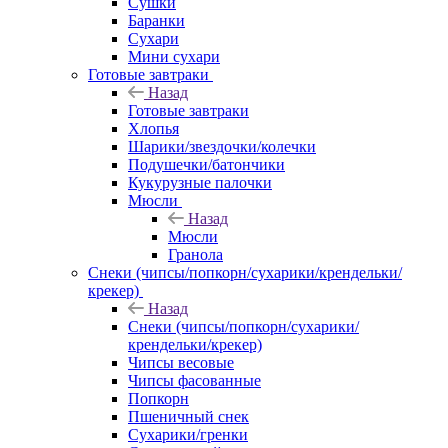
Сушки
Баранки
Сухари
Мини сухари
Готовые завтраки
Назад
Готовые завтраки
Хлопья
Шарики/звездочки/колечки
Подушечки/батончики
Кукурузные палочки
Мюсли
Назад
Мюсли
Гранола
Снеки (чипсы/попкорн/сухарики/крендельки/
крекер)
Назад
Снеки (чипсы/попкорн/сухарики/
крендельки/крекер)
Чипсы весовые
Чипсы фасованные
Попкорн
Пшеничный снек
Сухарики/гренки