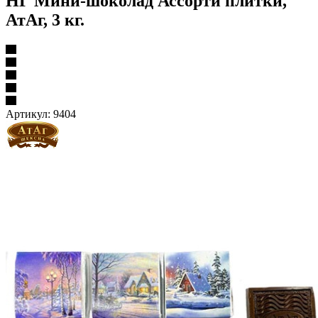
НГ Мини-шоколад Ассорти плитки,
АтАг, 3 кг.
Артикул:
9404