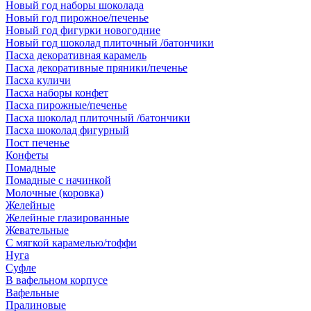
Новый год наборы шоколада
Новый год пирожное/печенье
Новый год фигурки новогодние
Новый год шоколад плиточный /батончики
Пасха декоративная карамель
Пасха декоративные пряники/печенье
Пасха куличи
Пасха наборы конфет
Пасха пирожные/печенье
Пасха шоколад плиточный /батончики
Пасха шоколад фигурный
Пост печенье
Конфеты
Помадные
Помадные с начинкой
Молочные (коровка)
Желейные
Желейные глазированные
Жевательные
С мягкой карамелью/тоффи
Нуга
Суфле
В вафельном корпусе
Вафельные
Пралиновые