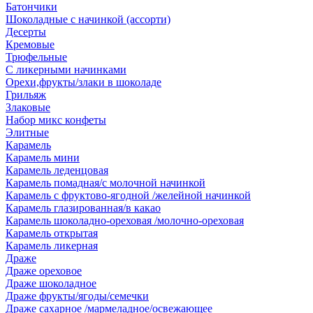
Батончики
Шоколадные с начинкой (ассорти)
Десерты
Кремовые
Трюфельные
С ликерными начинками
Орехи,фрукты/злаки в шоколаде
Грильяж
Злаковые
Набор микс конфеты
Элитные
Карамель
Карамель мини
Карамель леденцовая
Карамель помадная/с молочной начинкой
Карамель с фруктово-ягодной /желейной начинкой
Карамель глазированная/в какао
Карамель шоколадно-ореховая /молочно-ореховая
Карамель открытая
Карамель ликерная
Драже
Драже ореховое
Драже шоколадное
Драже фрукты/ягоды/семечки
Драже сахарное /мармеладное/освежающее