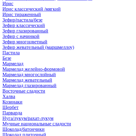
Ирис
Ирис классический /мягкий
Ирис тираженный
Зефир/пастила/безе
Зефир классический
Зефир глазированный
Зефир с начинкой
Зефир многоцветный
Зефир жевательный (маршмеллоу)
Пастила
Безе
Мармелад
Мармелад желейно-формовой
Мармелад многослойный
Мармелад жевательный
Мармелад глазированный
Восточные сладости
Халва
Козинаки
Щербет
Парварда
Нуга/лукум/рахат-лукум
Мучные национальные сладости
Шоколад/батончики
Шоколад плиточный