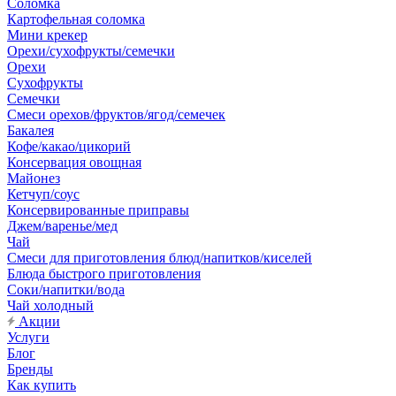
Соломка
Картофельная соломка
Мини крекер
Орехи/сухофрукты/семечки
Орехи
Сухофрукты
Семечки
Смеси орехов/фруктов/ягод/семечек
Бакалея
Кофе/какао/цикорий
Консервация овощная
Майонез
Кетчуп/соус
Консервированные приправы
Джем/варенье/мед
Чай
Смеси для приготовления блюд/напитков/киселей
Блюда быстрого приготовления
Соки/напитки/вода
Чай холодный
Акции
Услуги
Блог
Бренды
Как купить