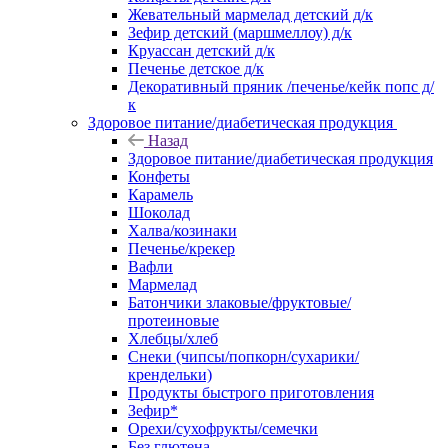
Жевательный мармелад детский д/к
Зефир детский (маршмеллоу) д/к
Круассан детский д/к
Печенье детское д/к
Декоративный пряник /печенье/кейк попс д/
к
Здоровое питание/диабетическая продукция
Назад
Здоровое питание/диабетическая продукция
Конфеты
Карамель
Шоколад
Халва/козинаки
Печенье/крекер
Вафли
Мармелад
Батончики злаковые/фруктовые/
протеиновые
Хлебцы/хлеб
Снеки (чипсы/попкорн/сухарики/
крендельки)
Продукты быстрого приготовления
Зефир*
Орехи/сухофрукты/семечки
Без глютена