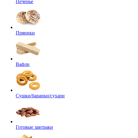
Печенье
Пряники
Вафли
Сушки/баранки/сухари
Готовые завтраки