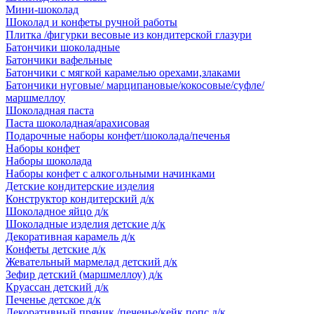
Мини-шоколад
Шоколад и конфеты ручной работы
Плитка /фигурки весовые из кондитерской глазури
Батончики шоколадные
Батончики вафельные
Батончики с мягкой карамелью орехами,злаками
Батончики нуговые/ марципановые/кокосовые/суфле/
маршмеллоу
Шоколадная паста
Паста шоколадная/арахисовая
Подарочные наборы конфет/шоколада/печенья
Наборы конфет
Наборы шоколада
Наборы конфет с алкогольными начинками
Детские кондитерские изделия
Конструктор кондитерский д/к
Шоколадное яйцо д/к
Шоколадные изделия детские д/к
Декоративная карамель д/к
Конфеты детские д/к
Жевательный мармелад детский д/к
Зефир детский (маршмеллоу) д/к
Круассан детский д/к
Печенье детское д/к
Декоративный пряник /печенье/кейк попс д/к