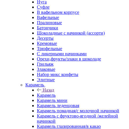
Нуга
Суфле
В вафельном корпусе
Вафельные
Пралиновые
Батончики
Шоколадные с начинкой (ассорти)
Десерты
Кремовые
Трюфельные
С ликерными начинками
Орехи,фрукты/злаки в шоколаде
Грильяж
Злаковые
Набор микс конфеты
Элитные
Карамель
Назад
Карамель
Карамель мини
Карамель леденцовая
Карамель помадная/с молочной начинкой
Карамель с фруктово-ягодной /желейной
начинкой
Карамель глазированная/в какао