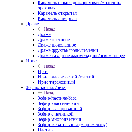
Карамель шоколадно-ореховая /молочно-
ореховая
Карамель открытая
Карамель ликерная
Драже
Назад
Драже
Драже ореховое
Драже шоколадное
Драже фрукты/ягоды/семечки
Драже сахарное /мармеладное/освежающее
Ирис
Назад
Ирис
Ирис классический /мягкий
Ирис тираженный
Зефир/пастила/безе
Назад
Зефир/пастила/безе
Зефир классический
Зефир глазированный
Зефир с начинкой
Зефир многоцветный
Зефир жевательный (маршмеллоу)
Пастила