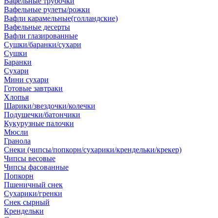
Вафельные трубочки
Вафельные рулеты/рожки
Вафли карамельные(голландские)
Вафельные десерты
Вафли глазированные
Сушки/баранки/сухари
Сушки
Баранки
Сухари
Мини сухари
Готовые завтраки
Хлопья
Шарики/звездочки/колечки
Подушечки/батончики
Кукурузные палочки
Мюсли
Гранола
Снеки (чипсы/попкорн/сухарики/крендельки/крекер)
Чипсы весовые
Чипсы фасованные
Попкорн
Пшеничный снек
Сухарики/гренки
Снек сырный
Крендельки