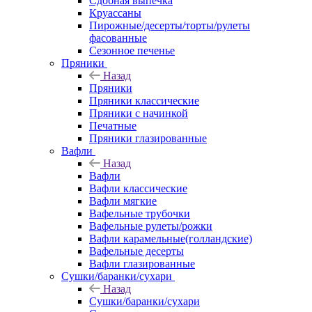
Сдобная выпечка
Круассаны
Пирожные/десерты/торты/рулеты
фасованные
Сезонное печенье
Пряники
Назад
Пряники
Пряники классические
Пряники с начинкой
Печатные
Пряники глазированные
Вафли
Назад
Вафли
Вафли классические
Вафли мягкие
Вафельные трубочки
Вафельные рулеты/рожки
Вафли карамельные(голландские)
Вафельные десерты
Вафли глазированные
Сушки/баранки/сухари
Назад
Сушки/баранки/сухари