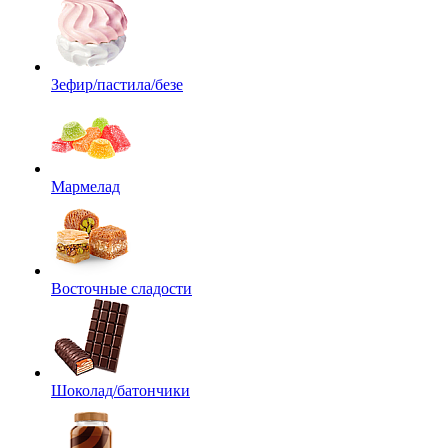
Зефир/пастила/безе
Мармелад
Восточные сладости
Шоколад/батончики