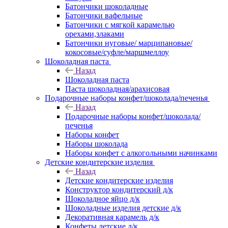
Батончики шоколадные
Батончики вафельные
Батончики с мягкой карамелью
орехами,злаками
Батончики нуговые/ марципановые/
кокосовые/суфле/маршмеллоу
Шоколадная паста
Назад
Шоколадная паста
Паста шоколадная/арахисовая
Подарочные наборы конфет/шоколада/печенья
Назад
Подарочные наборы конфет/шоколада/
печенья
Наборы конфет
Наборы шоколада
Наборы конфет с алкогольными начинками
Детские кондитерские изделия
Назад
Детские кондитерские изделия
Конструктор кондитерский д/к
Шоколадное яйцо д/к
Шоколадные изделия детские д/к
Декоративная карамель д/к
Конфеты детские д/к