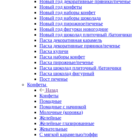
Новый год декоративные пряники/печенье
Новый год конфеты
Новый год наборы конфет
Новый год наборы шоколада
Новый год пирожное/печенье
Новый год фигурки новогодние
Новый год шоколад плиточный /батончики
Пасха декоративная карамель
Пасха декоративные пряники/печенье
Пасха куличи
Пасха наборы конфет
Пасха пирожные/печенье
Пасха шоколад плиточный /батончики
Пасха шоколад фигурный
Пост печенье
Конфеты
Назад
Конфеты
Помадные
Помадные с начинкой
Молочные (коровка)
Желейные
Желейные глазированные
Жевательные
С мягкой карамелью/тоффи