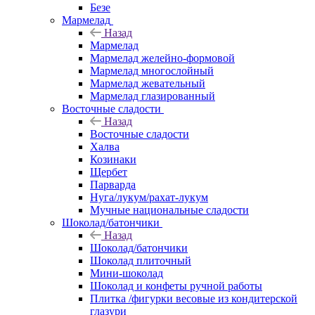
Безе
Мармелад
Назад
Мармелад
Мармелад желейно-формовой
Мармелад многослойный
Мармелад жевательный
Мармелад глазированный
Восточные сладости
Назад
Восточные сладости
Халва
Козинаки
Щербет
Парварда
Нуга/лукум/рахат-лукум
Мучные национальные сладости
Шоколад/батончики
Назад
Шоколад/батончики
Шоколад плиточный
Мини-шоколад
Шоколад и конфеты ручной работы
Плитка /фигурки весовые из кондитерской
глазури