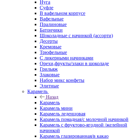
Нуга
Суфле
В вафельном корпусе
Вафельные
Пралиновые
Батончики
Шоколадные с начинкой (ассорти)
Десерты
Кремовые
Трюфельные
С ликерными начинками
Орехи,фрукты/злаки в шоколаде
Грильяж
Злаковые
Набор микс конфеты
Элитные
Карамель
Назад
Карамель
Карамель мини
Карамель леденцовая
Карамель помадная/с молочной начинкой
Карамель с фруктово-ягодной /желейной
начинкой
Карамель глазированная/в какао