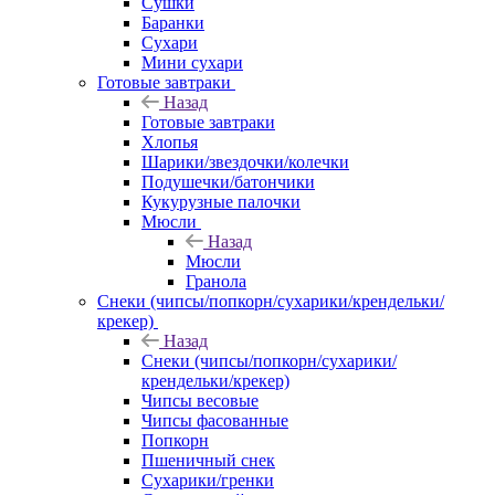
Сушки
Баранки
Сухари
Мини сухари
Готовые завтраки
Назад
Готовые завтраки
Хлопья
Шарики/звездочки/колечки
Подушечки/батончики
Кукурузные палочки
Мюсли
Назад
Мюсли
Гранола
Снеки (чипсы/попкорн/сухарики/крендельки/
крекер)
Назад
Снеки (чипсы/попкорн/сухарики/
крендельки/крекер)
Чипсы весовые
Чипсы фасованные
Попкорн
Пшеничный снек
Сухарики/гренки