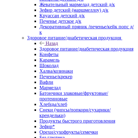
Жевательный мармелад детский д/к
Зефир детский (маршмеллоу) д/к
Круассан детский д/к
Печенье детское д/к
Декоративный пряник /печенье/кейк попс д/
к
Здоровое питание/диабетическая продукция
Назад
Здоровое питание/диабетическая продукция
Конфеты
Карамель
Шоколад
Халва/козинаки
Печенье/крекер
Вафли
Мармелад
Батончики злаковые/фруктовые/
протеиновые
Хлебцы/хлеб
Снеки (чипсы/попкорн/сухарики/
крендельки)
Продукты быстрого приготовления
Зефир*
Орехи/сухофрукты/семечки
Без глютена