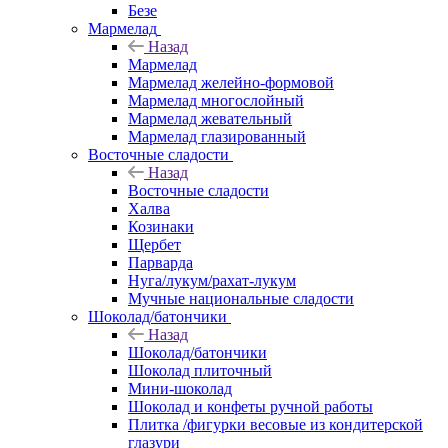
Безе
Мармелад
Назад
Мармелад
Мармелад желейно-формовой
Мармелад многослойный
Мармелад жевательный
Мармелад глазированный
Восточные сладости
Назад
Восточные сладости
Халва
Козинаки
Щербет
Парварда
Нуга/лукум/рахат-лукум
Мучные национальные сладости
Шоколад/батончики
Назад
Шоколад/батончики
Шоколад плиточный
Мини-шоколад
Шоколад и конфеты ручной работы
Плитка /фигурки весовые из кондитерской
глазури