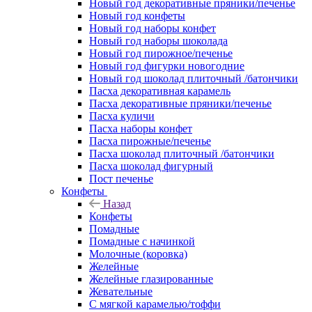
Новый год декоративные пряники/печенье
Новый год конфеты
Новый год наборы конфет
Новый год наборы шоколада
Новый год пирожное/печенье
Новый год фигурки новогодние
Новый год шоколад плиточный /батончики
Пасха декоративная карамель
Пасха декоративные пряники/печенье
Пасха куличи
Пасха наборы конфет
Пасха пирожные/печенье
Пасха шоколад плиточный /батончики
Пасха шоколад фигурный
Пост печенье
Конфеты
Назад
Конфеты
Помадные
Помадные с начинкой
Молочные (коровка)
Желейные
Желейные глазированные
Жевательные
С мягкой карамелью/тоффи