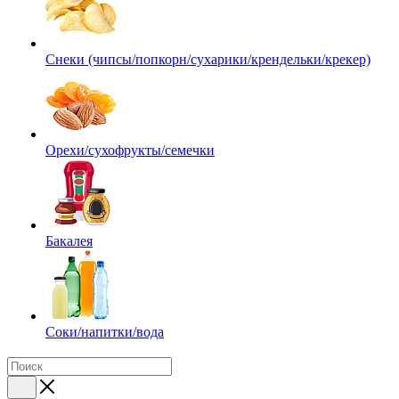
Снеки (чипсы/попкорн/сухарики/крендельки/крекер)
Орехи/сухофрукты/семечки
Бакалея
Соки/напитки/вода