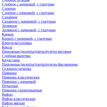
Сдобное с начинкой, с глазурью
Слоеное
Слоеное с начинкой, с глазурью
Сахарное
Сахарное с начинкой, с глазурью
Затяжное
Затяжное с начинкой ,с глазурью
Крекер
Крекер с начинкой, с глазурью
Крендель/соломка
Кексы
Пирожные/десерты/торты/рулеты весовые
Сдобная выпечка
Круассаны
Пирожные/десерты/торты/рулеты фасованные
Сезонное печенье
Пряники
Пряники классические
Пряники с начинкой
Печатные
Пряники глазированные
Вафли
Вафли классические
Вафли мягкие