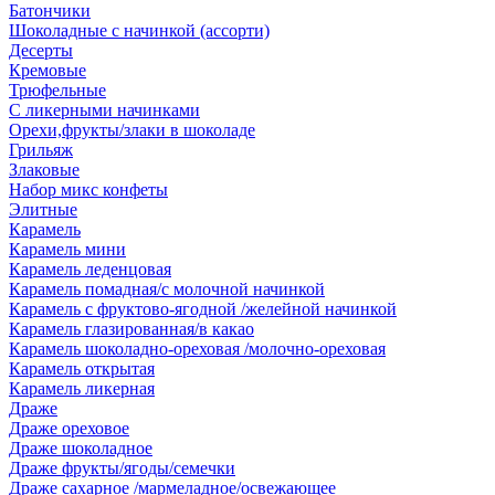
Батончики
Шоколадные с начинкой (ассорти)
Десерты
Кремовые
Трюфельные
С ликерными начинками
Орехи,фрукты/злаки в шоколаде
Грильяж
Злаковые
Набор микс конфеты
Элитные
Карамель
Карамель мини
Карамель леденцовая
Карамель помадная/с молочной начинкой
Карамель с фруктово-ягодной /желейной начинкой
Карамель глазированная/в какао
Карамель шоколадно-ореховая /молочно-ореховая
Карамель открытая
Карамель ликерная
Драже
Драже ореховое
Драже шоколадное
Драже фрукты/ягоды/семечки
Драже сахарное /мармеладное/освежающее