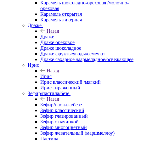
Карамель шоколадно-ореховая /молочно-
ореховая
Карамель открытая
Карамель ликерная
Драже
Назад
Драже
Драже ореховое
Драже шоколадное
Драже фрукты/ягоды/семечки
Драже сахарное /мармеладное/освежающее
Ирис
Назад
Ирис
Ирис классический /мягкий
Ирис тираженный
Зефир/пастила/безе
Назад
Зефир/пастила/безе
Зефир классический
Зефир глазированный
Зефир с начинкой
Зефир многоцветный
Зефир жевательный (маршмеллоу)
Пастила