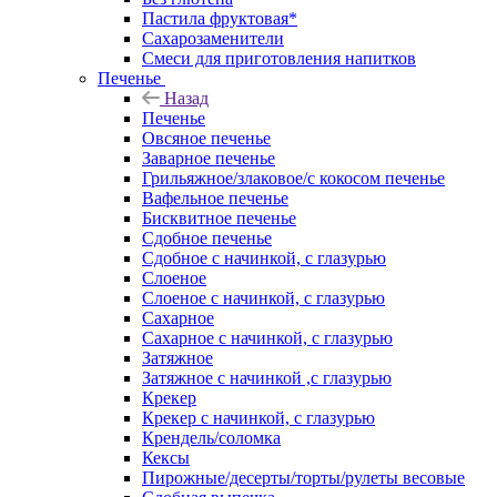
Пастила фруктовая*
Сахарозаменители
Смеси для приготовления напитков
Печенье
Назад
Печенье
Овсяное печенье
Заварное печенье
Грильяжное/злаковое/с кокосом печенье
Вафельное печенье
Бисквитное печенье
Сдобное печенье
Сдобное с начинкой, с глазурью
Слоеное
Слоеное с начинкой, с глазурью
Сахарное
Сахарное с начинкой, с глазурью
Затяжное
Затяжное с начинкой ,с глазурью
Крекер
Крекер с начинкой, с глазурью
Крендель/соломка
Кексы
Пирожные/десерты/торты/рулеты весовые