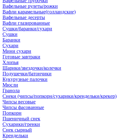
Вафельные трубочки
Вафельные рулеты/рожки
Вафли карамельные(голландские)
Вафельные десерты
Вафли глазированные
Сушки/баранки/сухари
Сушки
Баранки
Сухари
Мини сухари
Готовые завтраки
Хлопья
Шарики/звездочки/колечки
Подушечки/батончики
Кукурузные палочки
Мюсли
Гранола
Снеки (чипсы/попкорн/сухарики/крендельки/крекер)
Чипсы весовые
Чипсы фасованные
Попкорн
Пшеничный снек
Сухарики/гренки
Снек сырный
Крендельки