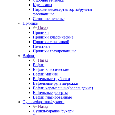
Сдобная выпечка
Круассаны
Пирожные/десерты/торты/рулеты
фасованные
Сезонное печенье
Пряники
Назад
Пряники
Пряники классические
Пряники с начинкой
Печатные
Пряники глазированные
Вафли
Назад
Вафли
Вафли классические
Вафли мягкие
Вафельные трубочки
Вафельные рулеты/рожки
Вафли карамельные(голландские)
Вафельные десерты
Вафли глазированные
Сушки/баранки/сухари
Назад
Сушки/баранки/сухари