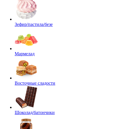
Зефир/пастила/безе
Мармелад
Восточные сладости
Шоколад/батончики