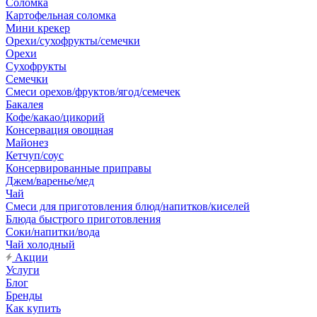
Соломка
Картофельная соломка
Мини крекер
Орехи/сухофрукты/семечки
Орехи
Сухофрукты
Семечки
Смеси орехов/фруктов/ягод/семечек
Бакалея
Кофе/какао/цикорий
Консервация овощная
Майонез
Кетчуп/соус
Консервированные приправы
Джем/варенье/мед
Чай
Смеси для приготовления блюд/напитков/киселей
Блюда быстрого приготовления
Соки/напитки/вода
Чай холодный
Акции
Услуги
Блог
Бренды
Как купить