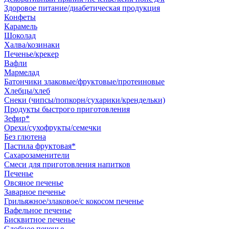
Здоровое питание/диабетическая продукция
Конфеты
Карамель
Шоколад
Халва/козинаки
Печенье/крекер
Вафли
Мармелад
Батончики злаковые/фруктовые/протеиновые
Хлебцы/хлеб
Снеки (чипсы/попкорн/сухарики/крендельки)
Продукты быстрого приготовления
Зефир*
Орехи/сухофрукты/семечки
Без глютена
Пастила фруктовая*
Сахарозаменители
Смеси для приготовления напитков
Печенье
Овсяное печенье
Заварное печенье
Грильяжное/злаковое/с кокосом печенье
Вафельное печенье
Бисквитное печенье
Сдобное печенье