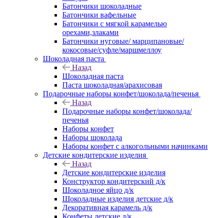
Батончики шоколадные
Батончики вафельные
Батончики с мягкой карамелью
орехами,злаками
Батончики нуговые/ марципановые/
кокосовые/суфле/маршмеллоу
Шоколадная паста
Назад
Шоколадная паста
Паста шоколадная/арахисовая
Подарочные наборы конфет/шоколада/печенья
Назад
Подарочные наборы конфет/шоколада/
печенья
Наборы конфет
Наборы шоколада
Наборы конфет с алкогольными начинками
Детские кондитерские изделия
Назад
Детские кондитерские изделия
Конструктор кондитерский д/к
Шоколадное яйцо д/к
Шоколадные изделия детские д/к
Декоративная карамель д/к
Конфеты детские д/к