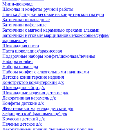
Мини-шоколад
Шоколад и конфеты ручной работы
Плитка /фигурки весовые из кондитерской глазури
Батончики шоколадные
Батончики вафельные
Батончики с мягкой карамелью орехами,злаками
Батончики нуговые/ марципановые/кокосовые/суфле/
маршмеллоу
Шоколадная паста
Паста шоколадная/арахисовая
Подарочные наборы конфет/шоколада/печенья
Наборы конфет
Наборы шоколада
Наборы конфет с алкогольными начинками
Детские кондитерские изделия
Конструктор кондитерский д/к
Шоколадное яйцо д/к
Шоколадные изделия детские д/к
Декоративная карамель д/к
Конфеты детские д/к
Жевательный мармелад детский д/к
Зефир детский (маршмеллоу) д/к
Круассан детский д/к
Печенье детское д/к
Декоративный пряник /печенье/кейк попс д/к