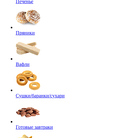
Печенье
Пряники
Вафли
Сушки/баранки/сухари
Готовые завтраки