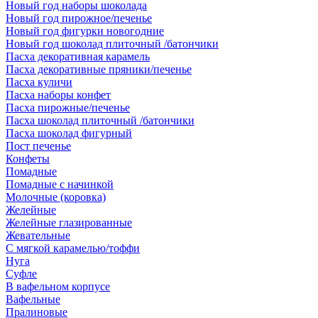
Новый год наборы шоколада
Новый год пирожное/печенье
Новый год фигурки новогодние
Новый год шоколад плиточный /батончики
Пасха декоративная карамель
Пасха декоративные пряники/печенье
Пасха куличи
Пасха наборы конфет
Пасха пирожные/печенье
Пасха шоколад плиточный /батончики
Пасха шоколад фигурный
Пост печенье
Конфеты
Помадные
Помадные с начинкой
Молочные (коровка)
Желейные
Желейные глазированные
Жевательные
С мягкой карамелью/тоффи
Нуга
Суфле
В вафельном корпусе
Вафельные
Пралиновые