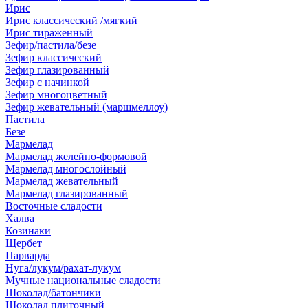
Ирис
Ирис классический /мягкий
Ирис тираженный
Зефир/пастила/безе
Зефир классический
Зефир глазированный
Зефир с начинкой
Зефир многоцветный
Зефир жевательный (маршмеллоу)
Пастила
Безе
Мармелад
Мармелад желейно-формовой
Мармелад многослойный
Мармелад жевательный
Мармелад глазированный
Восточные сладости
Халва
Козинаки
Щербет
Парварда
Нуга/лукум/рахат-лукум
Мучные национальные сладости
Шоколад/батончики
Шоколад плиточный