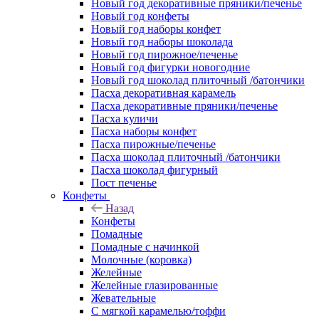
Новый год декоративные пряники/печенье
Новый год конфеты
Новый год наборы конфет
Новый год наборы шоколада
Новый год пирожное/печенье
Новый год фигурки новогодние
Новый год шоколад плиточный /батончики
Пасха декоративная карамель
Пасха декоративные пряники/печенье
Пасха куличи
Пасха наборы конфет
Пасха пирожные/печенье
Пасха шоколад плиточный /батончики
Пасха шоколад фигурный
Пост печенье
Конфеты
Назад
Конфеты
Помадные
Помадные с начинкой
Молочные (коровка)
Желейные
Желейные глазированные
Жевательные
С мягкой карамелью/тоффи