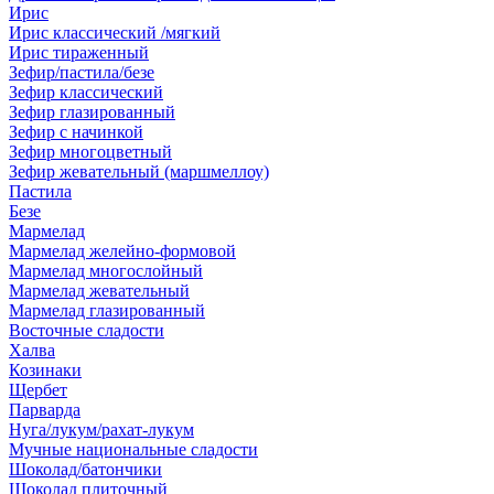
Ирис
Ирис классический /мягкий
Ирис тираженный
Зефир/пастила/безе
Зефир классический
Зефир глазированный
Зефир с начинкой
Зефир многоцветный
Зефир жевательный (маршмеллоу)
Пастила
Безе
Мармелад
Мармелад желейно-формовой
Мармелад многослойный
Мармелад жевательный
Мармелад глазированный
Восточные сладости
Халва
Козинаки
Щербет
Парварда
Нуга/лукум/рахат-лукум
Мучные национальные сладости
Шоколад/батончики
Шоколад плиточный