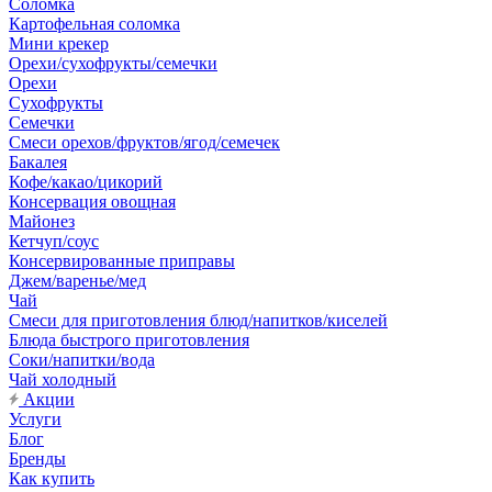
Соломка
Картофельная соломка
Мини крекер
Орехи/сухофрукты/семечки
Орехи
Сухофрукты
Семечки
Смеси орехов/фруктов/ягод/семечек
Бакалея
Кофе/какао/цикорий
Консервация овощная
Майонез
Кетчуп/соус
Консервированные приправы
Джем/варенье/мед
Чай
Смеси для приготовления блюд/напитков/киселей
Блюда быстрого приготовления
Соки/напитки/вода
Чай холодный
Акции
Услуги
Блог
Бренды
Как купить