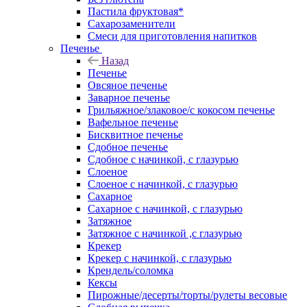
Пастила фруктовая*
Сахарозаменители
Смеси для приготовления напитков
Печенье
Назад
Печенье
Овсяное печенье
Заварное печенье
Грильяжное/злаковое/с кокосом печенье
Вафельное печенье
Бисквитное печенье
Сдобное печенье
Сдобное с начинкой, с глазурью
Слоеное
Слоеное с начинкой, с глазурью
Сахарное
Сахарное с начинкой, с глазурью
Затяжное
Затяжное с начинкой ,с глазурью
Крекер
Крекер с начинкой, с глазурью
Крендель/соломка
Кексы
Пирожные/десерты/торты/рулеты весовые