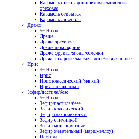
Карамель шоколадно-ореховая /молочно-
ореховая
Карамель открытая
Карамель ликерная
Драже
Назад
Драже
Драже ореховое
Драже шоколадное
Драже фрукты/ягоды/семечки
Драже сахарное /мармеладное/освежающее
Ирис
Назад
Ирис
Ирис классический /мягкий
Ирис тираженный
Зефир/пастила/безе
Назад
Зефир/пастила/безе
Зефир классический
Зефир глазированный
Зефир с начинкой
Зефир многоцветный
Зефир жевательный (маршмеллоу)
Пастила