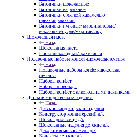
Батончики шоколадные
Батончики вафельные
Батончики с мягкой карамелью
орехами,злаками
Батончики нуговые/ марципановые/
кокосовые/суфле/маршмеллоу
Шоколадная паста
Назад
Шоколадная паста
Паста шоколадная/арахисовая
Подарочные наборы конфет/шоколада/печенья
Назад
Подарочные наборы конфет/шоколада/
печенья
Наборы конфет
Наборы шоколада
Наборы конфет с алкогольными начинками
Детские кондитерские изделия
Назад
Детские кондитерские изделия
Конструктор кондитерский д/к
Шоколадное яйцо д/к
Шоколадные изделия детские д/к
Декоративная карамель д/к
Конфеты детские д/к