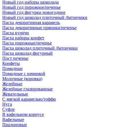
Новый год наборы шоколада
Новый год пирожное/печенье
Новый год фигурки новогодние
Новый год шоколад плиточный /батончики
Пасха декоративная карамель
Пасха декоративные пряники/печенье
Пасха куличи
Пасха наборы конфет
Пасха пирожные/печенье
Пасха шоколад плиточный /батончики
Пасха шоколад фигурный
Пост печенье
Конфеты
Помадные
Помадные с начинкой
Молочные (коровка)
Желейные
Желейные глазированные
Жевательные
С мягкой карамелью/тоффи
Нуга
Суфле
В вафельном корпусе
Вафельные
Пралиновые