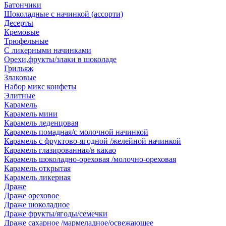
Батончики
Шоколадные с начинкой (ассорти)
Десерты
Кремовые
Трюфельные
С ликерными начинками
Орехи,фрукты/злаки в шоколаде
Грильяж
Злаковые
Набор микс конфеты
Элитные
Карамель
Карамель мини
Карамель леденцовая
Карамель помадная/с молочной начинкой
Карамель с фруктово-ягодной /желейной начинкой
Карамель глазированная/в какао
Карамель шоколадно-ореховая /молочно-ореховая
Карамель открытая
Карамель ликерная
Драже
Драже ореховое
Драже шоколадное
Драже фрукты/ягоды/семечки
Драже сахарное /мармеладное/освежающее