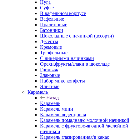
Нуга
Суфле
В вафельном корпусе
Вафельные
Пралиновые
Батончики
Шоколадные с начинкой (ассорти)
Десерты
Кремовые
Трюфельные
С ликерными начинками
Орехи,фрукты/злаки в шоколаде
Грильяж
Злаковые
Набор микс конфеты
Элитные
Карамель
Назад
Карамель
Карамель мини
Карамель леденцовая
Карамель помадная/с молочной начинкой
Карамель с фруктово-ягодной /желейной
начинкой
Карамель глазированная/в какао