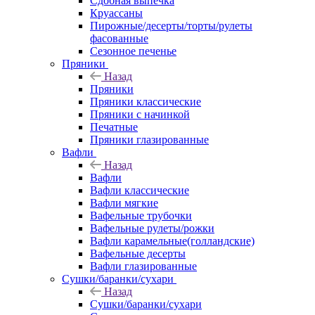
Сдобная выпечка
Круассаны
Пирожные/десерты/торты/рулеты
фасованные
Сезонное печенье
Пряники
Назад
Пряники
Пряники классические
Пряники с начинкой
Печатные
Пряники глазированные
Вафли
Назад
Вафли
Вафли классические
Вафли мягкие
Вафельные трубочки
Вафельные рулеты/рожки
Вафли карамельные(голландские)
Вафельные десерты
Вафли глазированные
Сушки/баранки/сухари
Назад
Сушки/баранки/сухари