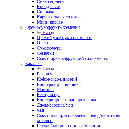
Снек сырный
Крендельки
Соломка
Картофельная соломка
Мини крекер
Орехи/сухофрукты/семечки
Назад
Орехи/сухофрукты/семечки
Орехи
Сухофрукты
Семечки
Смеси орехов/фруктов/ягод/семечек
Бакалея
Назад
Бакалея
Кофе/какао/цикорий
Консервация овощная
Майонез
Кетчуп/соус
Консервированные приправы
Джем/варенье/мед
Чай
Смеси для приготовления блюд/напитков/
киселей
Блюда быстрого приготовления