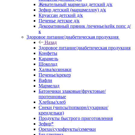
Жевательный мармелад детский д/к
Зефир детский (маршмеллоу) д/к
Круассан детский д/к
Печенье детское д/к
Декоративный пряник /печенье/кейк попс д/
к
Здоровое питание/диабетическая продукция
Назад
Здоровое питание/диабетическая продукция
Конфеты
Карамель
Шоколад
Халва/козинаки
Печенье/крекер
Вафли
Мармелад
Батончики злаковые/фруктовые/
протеиновые
Хлебцы/хлеб
Снеки (чипсы/попкорн/сухарики/
крендельки)
Продукты быстрого приготовления
Зефир*
Орехи/сухофрукты/семечки
Без глютена