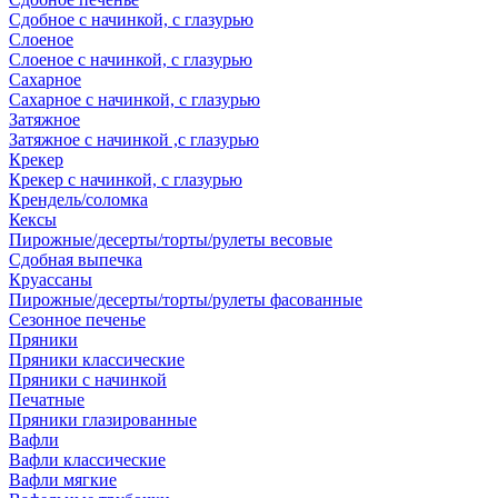
Сдобное с начинкой, с глазурью
Слоеное
Слоеное с начинкой, с глазурью
Сахарное
Сахарное с начинкой, с глазурью
Затяжное
Затяжное с начинкой ,с глазурью
Крекер
Крекер с начинкой, с глазурью
Крендель/соломка
Кексы
Пирожные/десерты/торты/рулеты весовые
Сдобная выпечка
Круассаны
Пирожные/десерты/торты/рулеты фасованные
Сезонное печенье
Пряники
Пряники классические
Пряники с начинкой
Печатные
Пряники глазированные
Вафли
Вафли классические
Вафли мягкие