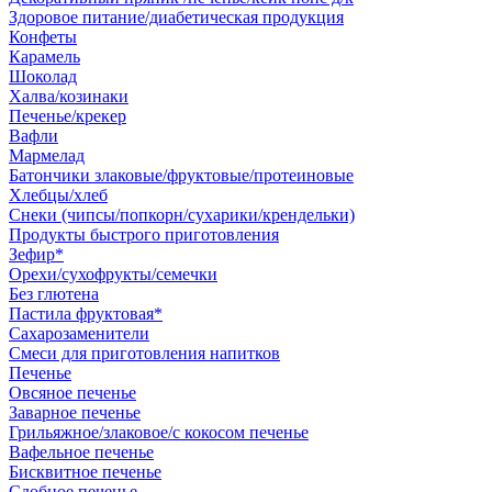
Здоровое питание/диабетическая продукция
Конфеты
Карамель
Шоколад
Халва/козинаки
Печенье/крекер
Вафли
Мармелад
Батончики злаковые/фруктовые/протеиновые
Хлебцы/хлеб
Снеки (чипсы/попкорн/сухарики/крендельки)
Продукты быстрого приготовления
Зефир*
Орехи/сухофрукты/семечки
Без глютена
Пастила фруктовая*
Сахарозаменители
Смеси для приготовления напитков
Печенье
Овсяное печенье
Заварное печенье
Грильяжное/злаковое/с кокосом печенье
Вафельное печенье
Бисквитное печенье
Сдобное печенье