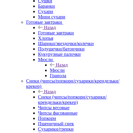
Сушки
Баранки
Сухари
Мини сухари
Готовые завтраки
Назад
Готовые завтраки
Хлопья
Шарики/звездочки/колечки
Подушечки/батончики
Кукурузные палочки
Мюсли
Назад
Мюсли
Гранола
Снеки (чипсы/попкорн/сухарики/крендельки/
крекер)
Назад
Снеки (чипсы/попкорн/сухарики/
крендельки/крекер)
Чипсы весовые
Чипсы фасованные
Попкорн
Пшеничный снек
Сухарики/гренки