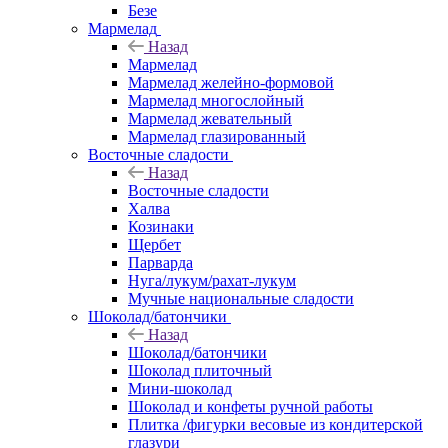
Безе
Мармелад
Назад
Мармелад
Мармелад желейно-формовой
Мармелад многослойный
Мармелад жевательный
Мармелад глазированный
Восточные сладости
Назад
Восточные сладости
Халва
Козинаки
Щербет
Парварда
Нуга/лукум/рахат-лукум
Мучные национальные сладости
Шоколад/батончики
Назад
Шоколад/батончики
Шоколад плиточный
Мини-шоколад
Шоколад и конфеты ручной работы
Плитка /фигурки весовые из кондитерской
глазури