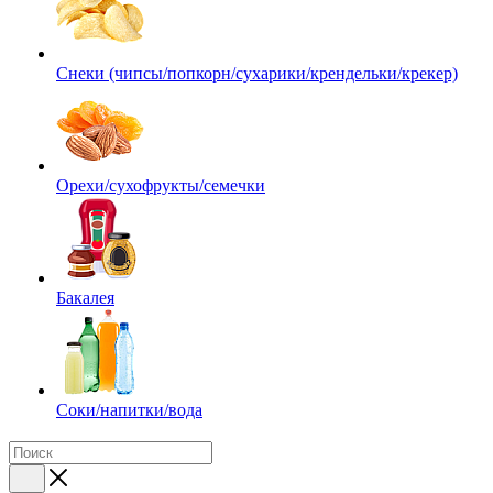
Снеки (чипсы/попкорн/сухарики/крендельки/крекер)
Орехи/сухофрукты/семечки
Бакалея
Соки/напитки/вода