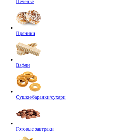
Печенье
Пряники
Вафли
Сушки/баранки/сухари
Готовые завтраки