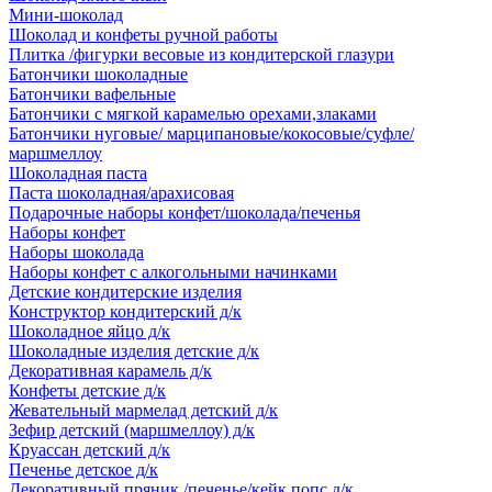
Мини-шоколад
Шоколад и конфеты ручной работы
Плитка /фигурки весовые из кондитерской глазури
Батончики шоколадные
Батончики вафельные
Батончики с мягкой карамелью орехами,злаками
Батончики нуговые/ марципановые/кокосовые/суфле/
маршмеллоу
Шоколадная паста
Паста шоколадная/арахисовая
Подарочные наборы конфет/шоколада/печенья
Наборы конфет
Наборы шоколада
Наборы конфет с алкогольными начинками
Детские кондитерские изделия
Конструктор кондитерский д/к
Шоколадное яйцо д/к
Шоколадные изделия детские д/к
Декоративная карамель д/к
Конфеты детские д/к
Жевательный мармелад детский д/к
Зефир детский (маршмеллоу) д/к
Круассан детский д/к
Печенье детское д/к
Декоративный пряник /печенье/кейк попс д/к