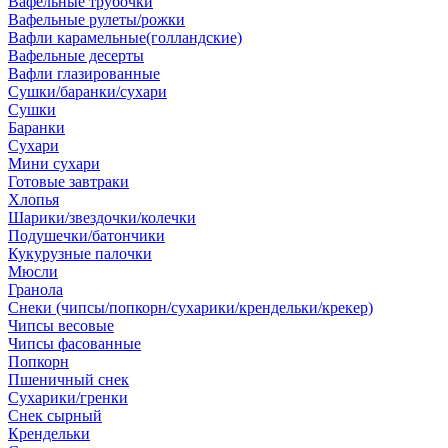
Вафельные трубочки
Вафельные рулеты/рожки
Вафли карамельные(голландские)
Вафельные десерты
Вафли глазированные
Сушки/баранки/сухари
Сушки
Баранки
Сухари
Мини сухари
Готовые завтраки
Хлопья
Шарики/звездочки/колечки
Подушечки/батончики
Кукурузные палочки
Мюсли
Гранола
Снеки (чипсы/попкорн/сухарики/крендельки/крекер)
Чипсы весовые
Чипсы фасованные
Попкорн
Пшеничный снек
Сухарики/гренки
Снек сырный
Крендельки