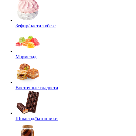
Зефир/пастила/безе
Мармелад
Восточные сладости
Шоколад/батончики