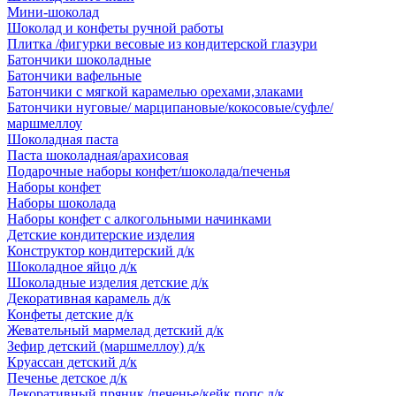
Мини-шоколад
Шоколад и конфеты ручной работы
Плитка /фигурки весовые из кондитерской глазури
Батончики шоколадные
Батончики вафельные
Батончики с мягкой карамелью орехами,злаками
Батончики нуговые/ марципановые/кокосовые/суфле/
маршмеллоу
Шоколадная паста
Паста шоколадная/арахисовая
Подарочные наборы конфет/шоколада/печенья
Наборы конфет
Наборы шоколада
Наборы конфет с алкогольными начинками
Детские кондитерские изделия
Конструктор кондитерский д/к
Шоколадное яйцо д/к
Шоколадные изделия детские д/к
Декоративная карамель д/к
Конфеты детские д/к
Жевательный мармелад детский д/к
Зефир детский (маршмеллоу) д/к
Круассан детский д/к
Печенье детское д/к
Декоративный пряник /печенье/кейк попс д/к