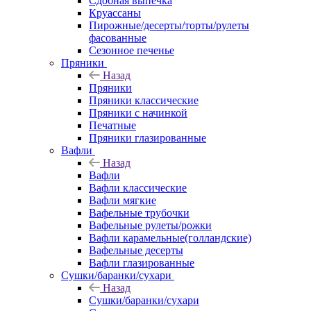
Сдобная выпечка
Круассаны
Пирожные/десерты/торты/рулеты
фасованные
Сезонное печенье
Пряники
Назад
Пряники
Пряники классические
Пряники с начинкой
Печатные
Пряники глазированные
Вафли
Назад
Вафли
Вафли классические
Вафли мягкие
Вафельные трубочки
Вафельные рулеты/рожки
Вафли карамельные(голландские)
Вафельные десерты
Вафли глазированные
Сушки/баранки/сухари
Назад
Сушки/баранки/сухари