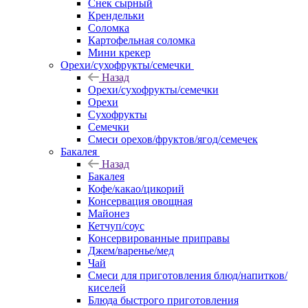
Снек сырный
Крендельки
Соломка
Картофельная соломка
Мини крекер
Орехи/сухофрукты/семечки
Назад
Орехи/сухофрукты/семечки
Орехи
Сухофрукты
Семечки
Смеси орехов/фруктов/ягод/семечек
Бакалея
Назад
Бакалея
Кофе/какао/цикорий
Консервация овощная
Майонез
Кетчуп/соус
Консервированные приправы
Джем/варенье/мед
Чай
Смеси для приготовления блюд/напитков/
киселей
Блюда быстрого приготовления