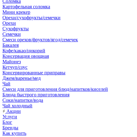
Соломка
Картофельная соломка
Мини крекер
Орехи/сухофрукты/семечки
Орехи
Сухофрукты
Семечки
Смеси орехов/фруктов/ягод/семечек
Бакалея
Кофе/какао/цикорий
Консервация овощная
Майонез
Кетчуп/соус
Консервированные приправы
Джем/варенье/мед
Чай
Смеси для приготовления блюд/напитков/киселей
Блюда быстрого приготовления
Соки/напитки/вода
Чай холодный
Акции
Услуги
Блог
Бренды
Как купить