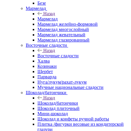
Безе
Мармелад
Назад
Мармелад
Мармелад желейно-формовой
Мармелад многослойный
Мармелад жевательный
Мармелад глазированный
Восточные сладости
Назад
Восточные сладости
Халва
Козинаки
Щербет
Парварда
Нуга/лукум/рахат-лукум
Мучные национальные сладости
Шоколад/батончики
Назад
Шоколад/батончики
Шоколад плиточный
Мини-шоколад
Шоколад и конфеты ручной работы
Плитка /фигурки весовые из кондитерской
глазури