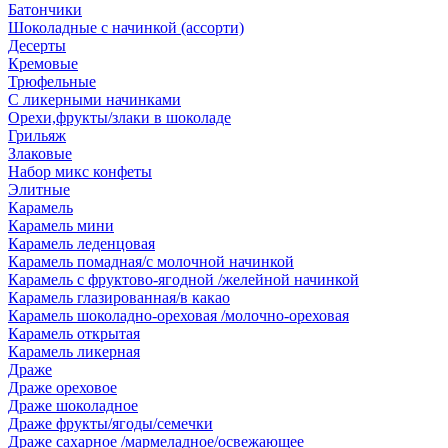
Батончики
Шоколадные с начинкой (ассорти)
Десерты
Кремовые
Трюфельные
С ликерными начинками
Орехи,фрукты/злаки в шоколаде
Грильяж
Злаковые
Набор микс конфеты
Элитные
Карамель
Карамель мини
Карамель леденцовая
Карамель помадная/с молочной начинкой
Карамель с фруктово-ягодной /желейной начинкой
Карамель глазированная/в какао
Карамель шоколадно-ореховая /молочно-ореховая
Карамель открытая
Карамель ликерная
Драже
Драже ореховое
Драже шоколадное
Драже фрукты/ягоды/семечки
Драже сахарное /мармеладное/освежающее