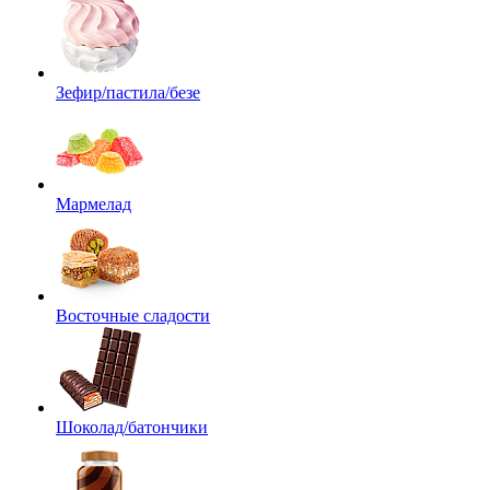
Зефир/пастила/безе
Мармелад
Восточные сладости
Шоколад/батончики