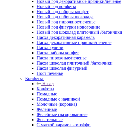
Новый год декоративные пряники/печенье
Новый год конфеты
Новый год наборы конфет
Новый год наборы шоколада
Новый год пирожное/печенье
Новый год фигурки новогодние
Новый год шоколад плиточный /батончики
Пасха декоративная карамель
Пасха декоративные пряники/печенье
Пасха куличи
Пасха наборы конфет
Пасха пирожные/печенье
Пасха шоколад плиточный /батончики
Пасха шоколад фигурный
Пост печенье
Конфеты
Назад
Конфеты
Помадные
Помадные с начинкой
Молочные (коровка)
Желейные
Желейные глазированные
Жевательные
С мягкой карамелью/тоффи