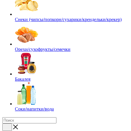
Снеки (чипсы/попкорн/сухарики/крендельки/крекер)
Орехи/сухофрукты/семечки
Бакалея
Соки/напитки/вода