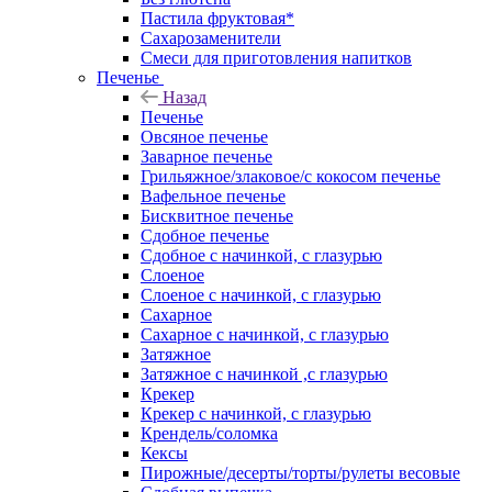
Пастила фруктовая*
Сахарозаменители
Смеси для приготовления напитков
Печенье
Назад
Печенье
Овсяное печенье
Заварное печенье
Грильяжное/злаковое/с кокосом печенье
Вафельное печенье
Бисквитное печенье
Сдобное печенье
Сдобное с начинкой, с глазурью
Слоеное
Слоеное с начинкой, с глазурью
Сахарное
Сахарное с начинкой, с глазурью
Затяжное
Затяжное с начинкой ,с глазурью
Крекер
Крекер с начинкой, с глазурью
Крендель/соломка
Кексы
Пирожные/десерты/торты/рулеты весовые