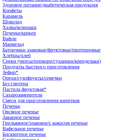
Здоровое питание/диабетическая продукция
Конфеты
Карамель
Шоколад
Халва/козинаки
Печенье/крекер
Вафли
Мармелад
Батончики злаковые/фруктовые/протеиновые
Хлебцы/хлеб
Снеки (чипсы/попкорн/сухарики/крендельки)
Продукты быстрого приготовления
Зефир*
Орехи/сухофрукты/семечки
Без глютена
Пастила фруктовая*
Сахарозаменители
Смеси для приготовления напитков
Печенье
Овсяное печенье
Заварное печенье
Грильяжное/злаковое/с кокосом печенье
Вафельное печенье
Бисквитное печенье
Сдобное печенье