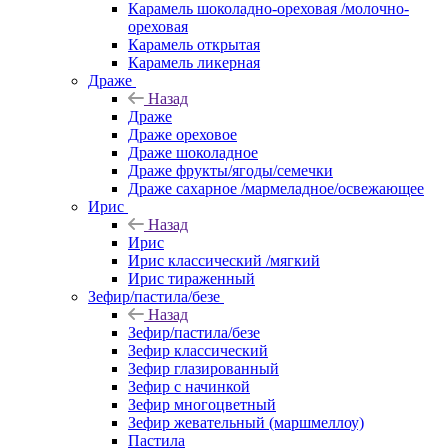
Карамель шоколадно-ореховая /молочно-
ореховая
Карамель открытая
Карамель ликерная
Драже
Назад
Драже
Драже ореховое
Драже шоколадное
Драже фрукты/ягоды/семечки
Драже сахарное /мармеладное/освежающее
Ирис
Назад
Ирис
Ирис классический /мягкий
Ирис тираженный
Зефир/пастила/безе
Назад
Зефир/пастила/безе
Зефир классический
Зефир глазированный
Зефир с начинкой
Зефир многоцветный
Зефир жевательный (маршмеллоу)
Пастила