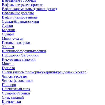
Вафельные трубочки
Вафельные рулеты/рожки
Вафли карамельные(голландские)
Вафельные десерты
Вафли глазированные
Сушки/баранки/сухари
Сушки
Баранки
Сухари
Мини сухари
Готовые завтраки
Хлопья
Шарики/звездочки/колечки
Подушечки/батончики
Кукурузные палочки
Мюсли
Гранола
Снеки (чипсы/попкорн/сухарики/крендельки/крекер)
Чипсы весовые
Чипсы фасованные
Попкорн
Пшеничный снек
Сухарики/гренки
Снек сырный
Крендельки