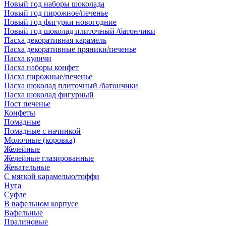
Новый год наборы шоколада
Новый год пирожное/печенье
Новый год фигурки новогодние
Новый год шоколад плиточный /батончики
Пасха декоративная карамель
Пасха декоративные пряники/печенье
Пасха куличи
Пасха наборы конфет
Пасха пирожные/печенье
Пасха шоколад плиточный /батончики
Пасха шоколад фигурный
Пост печенье
Конфеты
Помадные
Помадные с начинкой
Молочные (коровка)
Желейные
Желейные глазированные
Жевательные
С мягкой карамелью/тоффи
Нуга
Суфле
В вафельном корпусе
Вафельные
Пралиновые