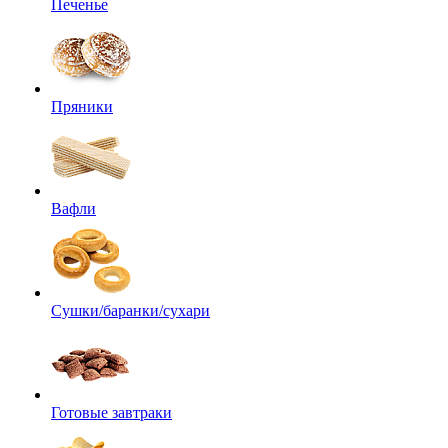
Печенье
Пряники
Вафли
Сушки/баранки/сухари
Готовые завтраки