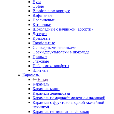
Нуга
Суфле
В вафельном корпусе
Вафельные
Пралиновые
Батончики
Шоколадные с начинкой (ассорти)
Десерты
Кремовые
Трюфельные
С ликерными начинками
Орехи,фрукты/злаки в шоколаде
Грильяж
Злаковые
Набор микс конфеты
Элитные
Карамель
Назад
Карамель
Карамель мини
Карамель леденцовая
Карамель помадная/с молочной начинкой
Карамель с фруктово-ягодной /желейной
начинкой
Карамель глазированная/в какао