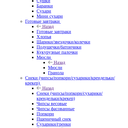
Сушки
Баранки
Сухари
Мини сухари
Готовые завтраки
Назад
Готовые завтраки
Хлопья
Шарики/звездочки/колечки
Подушечки/батончики
Кукурузные палочки
Мюсли
Назад
Мюсли
Гранола
Снеки (чипсы/попкорн/сухарики/крендельки/
крекер)
Назад
Снеки (чипсы/попкорн/сухарики/
крендельки/крекер)
Чипсы весовые
Чипсы фасованные
Попкорн
Пшеничный снек
Сухарики/гренки