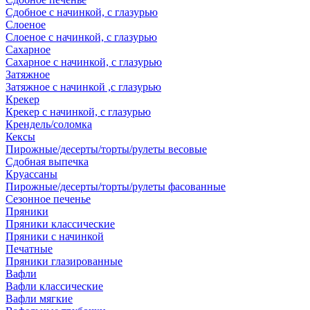
Сдобное с начинкой, с глазурью
Слоеное
Слоеное с начинкой, с глазурью
Сахарное
Сахарное с начинкой, с глазурью
Затяжное
Затяжное с начинкой ,с глазурью
Крекер
Крекер с начинкой, с глазурью
Крендель/соломка
Кексы
Пирожные/десерты/торты/рулеты весовые
Сдобная выпечка
Круассаны
Пирожные/десерты/торты/рулеты фасованные
Сезонное печенье
Пряники
Пряники классические
Пряники с начинкой
Печатные
Пряники глазированные
Вафли
Вафли классические
Вафли мягкие