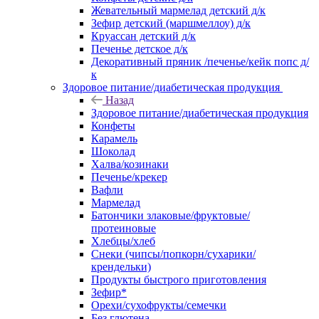
Жевательный мармелад детский д/к
Зефир детский (маршмеллоу) д/к
Круассан детский д/к
Печенье детское д/к
Декоративный пряник /печенье/кейк попс д/
к
Здоровое питание/диабетическая продукция
Назад
Здоровое питание/диабетическая продукция
Конфеты
Карамель
Шоколад
Халва/козинаки
Печенье/крекер
Вафли
Мармелад
Батончики злаковые/фруктовые/
протеиновые
Хлебцы/хлеб
Снеки (чипсы/попкорн/сухарики/
крендельки)
Продукты быстрого приготовления
Зефир*
Орехи/сухофрукты/семечки
Без глютена