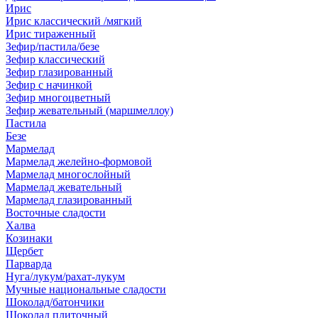
Ирис
Ирис классический /мягкий
Ирис тираженный
Зефир/пастила/безе
Зефир классический
Зефир глазированный
Зефир с начинкой
Зефир многоцветный
Зефир жевательный (маршмеллоу)
Пастила
Безе
Мармелад
Мармелад желейно-формовой
Мармелад многослойный
Мармелад жевательный
Мармелад глазированный
Восточные сладости
Халва
Козинаки
Щербет
Парварда
Нуга/лукум/рахат-лукум
Мучные национальные сладости
Шоколад/батончики
Шоколад плиточный