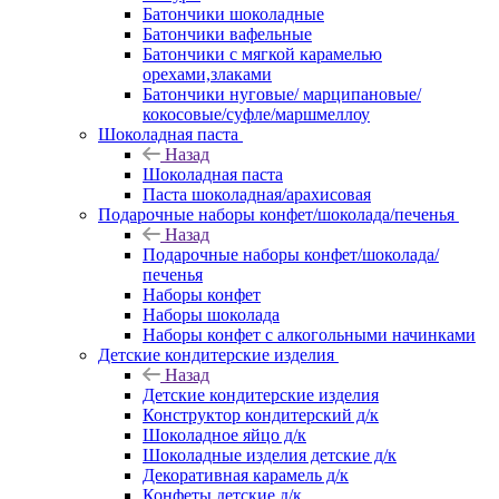
Батончики шоколадные
Батончики вафельные
Батончики с мягкой карамелью
орехами,злаками
Батончики нуговые/ марципановые/
кокосовые/суфле/маршмеллоу
Шоколадная паста
Назад
Шоколадная паста
Паста шоколадная/арахисовая
Подарочные наборы конфет/шоколада/печенья
Назад
Подарочные наборы конфет/шоколада/
печенья
Наборы конфет
Наборы шоколада
Наборы конфет с алкогольными начинками
Детские кондитерские изделия
Назад
Детские кондитерские изделия
Конструктор кондитерский д/к
Шоколадное яйцо д/к
Шоколадные изделия детские д/к
Декоративная карамель д/к
Конфеты детские д/к