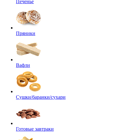
Печенье
Пряники
Вафли
Сушки/баранки/сухари
Готовые завтраки