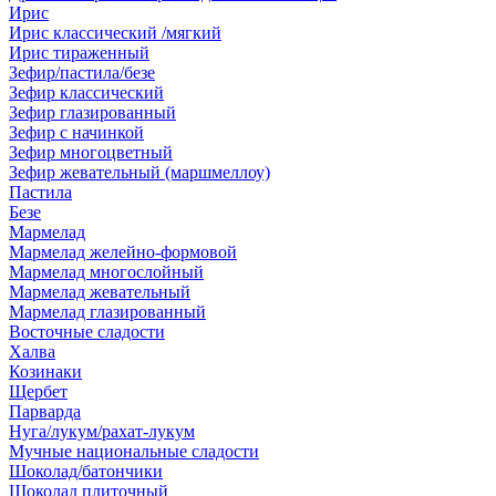
Ирис
Ирис классический /мягкий
Ирис тираженный
Зефир/пастила/безе
Зефир классический
Зефир глазированный
Зефир с начинкой
Зефир многоцветный
Зефир жевательный (маршмеллоу)
Пастила
Безе
Мармелад
Мармелад желейно-формовой
Мармелад многослойный
Мармелад жевательный
Мармелад глазированный
Восточные сладости
Халва
Козинаки
Щербет
Парварда
Нуга/лукум/рахат-лукум
Мучные национальные сладости
Шоколад/батончики
Шоколад плиточный