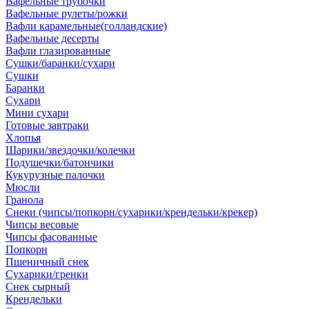
Вафельные трубочки
Вафельные рулеты/рожки
Вафли карамельные(голландские)
Вафельные десерты
Вафли глазированные
Сушки/баранки/сухари
Сушки
Баранки
Сухари
Мини сухари
Готовые завтраки
Хлопья
Шарики/звездочки/колечки
Подушечки/батончики
Кукурузные палочки
Мюсли
Гранола
Снеки (чипсы/попкорн/сухарики/крендельки/крекер)
Чипсы весовые
Чипсы фасованные
Попкорн
Пшеничный снек
Сухарики/гренки
Снек сырный
Крендельки