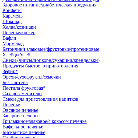
Здоровое питание/диабетическая продукция
Конфеты
Карамель
Шоколад
Халва/козинаки
Печенье/крекер
Вафли
Мармелад
Батончики злаковые/фруктовые/протеиновые
Хлебцы/хлеб
Снеки (чипсы/попкорн/сухарики/крендельки)
Продукты быстрого приготовления
Зефир*
Орехи/сухофрукты/семечки
Без глютена
Пастила фруктовая*
Сахарозаменители
Смеси для приготовления напитков
Печенье
Овсяное печенье
Заварное печенье
Грильяжное/злаковое/с кокосом печенье
Вафельное печенье
Бисквитное печенье
Сдобное печенье