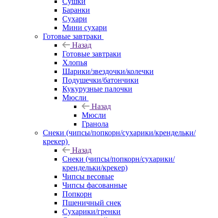
Сушки
Баранки
Сухари
Мини сухари
Готовые завтраки
Назад
Готовые завтраки
Хлопья
Шарики/звездочки/колечки
Подушечки/батончики
Кукурузные палочки
Мюсли
Назад
Мюсли
Гранола
Снеки (чипсы/попкорн/сухарики/крендельки/
крекер)
Назад
Снеки (чипсы/попкорн/сухарики/
крендельки/крекер)
Чипсы весовые
Чипсы фасованные
Попкорн
Пшеничный снек
Сухарики/гренки