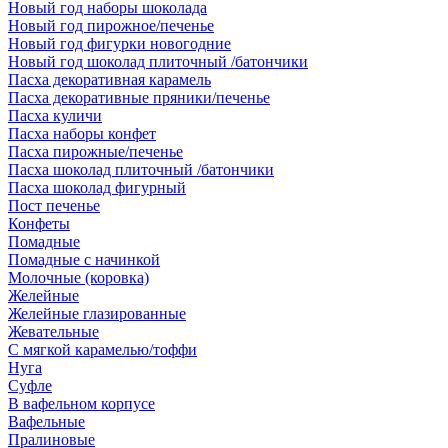
Новый год наборы шоколада
Новый год пирожное/печенье
Новый год фигурки новогодние
Новый год шоколад плиточный /батончики
Пасха декоративная карамель
Пасха декоративные пряники/печенье
Пасха куличи
Пасха наборы конфет
Пасха пирожные/печенье
Пасха шоколад плиточный /батончики
Пасха шоколад фигурный
Пост печенье
Конфеты
Помадные
Помадные с начинкой
Молочные (коровка)
Желейные
Желейные глазированные
Жевательные
С мягкой карамелью/тоффи
Нуга
Суфле
В вафельном корпусе
Вафельные
Пралиновые