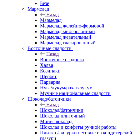
Безе
Мармелад
Назад
Мармелад
Мармелад желейно-формовой
Мармелад многослойный
Мармелад жевательный
Мармелад глазированный
Восточные сладости
Назад
Восточные сладости
Халва
Козинаки
Щербет
Парварда
Нуга/лукум/рахат-лукум
Мучные национальные сладости
Шоколад/батончики
Назад
Шоколад/батончики
Шоколад плиточный
Мини-шоколад
Шоколад и конфеты ручной работы
Плитка /фигурки весовые из кондитерской
глазури