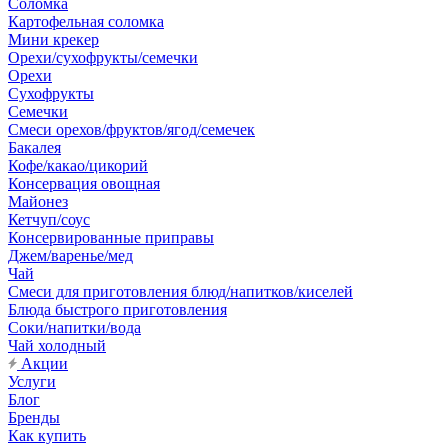
Соломка
Картофельная соломка
Мини крекер
Орехи/сухофрукты/семечки
Орехи
Сухофрукты
Семечки
Смеси орехов/фруктов/ягод/семечек
Бакалея
Кофе/какао/цикорий
Консервация овощная
Майонез
Кетчуп/соус
Консервированные приправы
Джем/варенье/мед
Чай
Смеси для приготовления блюд/напитков/киселей
Блюда быстрого приготовления
Соки/напитки/вода
Чай холодный
Акции
Услуги
Блог
Бренды
Как купить