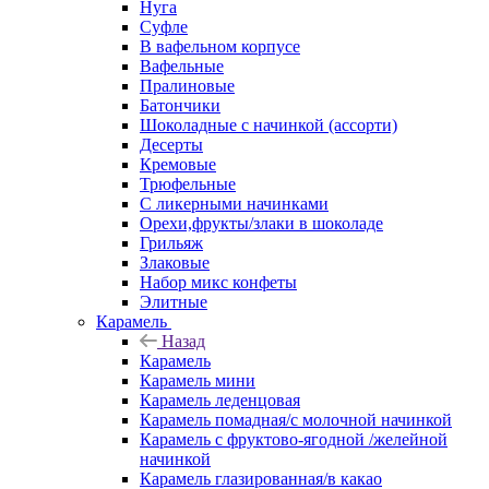
Нуга
Суфле
В вафельном корпусе
Вафельные
Пралиновые
Батончики
Шоколадные с начинкой (ассорти)
Десерты
Кремовые
Трюфельные
С ликерными начинками
Орехи,фрукты/злаки в шоколаде
Грильяж
Злаковые
Набор микс конфеты
Элитные
Карамель
Назад
Карамель
Карамель мини
Карамель леденцовая
Карамель помадная/с молочной начинкой
Карамель с фруктово-ягодной /желейной
начинкой
Карамель глазированная/в какао