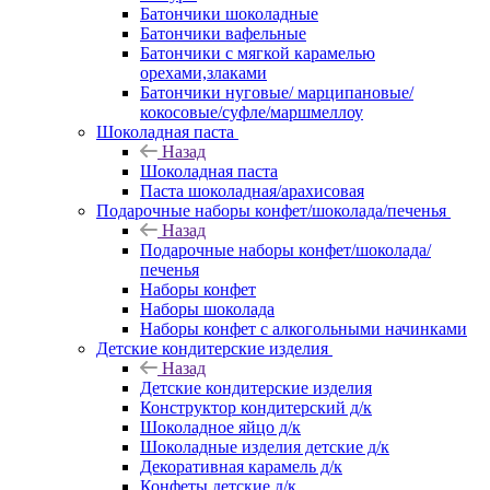
Батончики шоколадные
Батончики вафельные
Батончики с мягкой карамелью
орехами,злаками
Батончики нуговые/ марципановые/
кокосовые/суфле/маршмеллоу
Шоколадная паста
Назад
Шоколадная паста
Паста шоколадная/арахисовая
Подарочные наборы конфет/шоколада/печенья
Назад
Подарочные наборы конфет/шоколада/
печенья
Наборы конфет
Наборы шоколада
Наборы конфет с алкогольными начинками
Детские кондитерские изделия
Назад
Детские кондитерские изделия
Конструктор кондитерский д/к
Шоколадное яйцо д/к
Шоколадные изделия детские д/к
Декоративная карамель д/к
Конфеты детские д/к