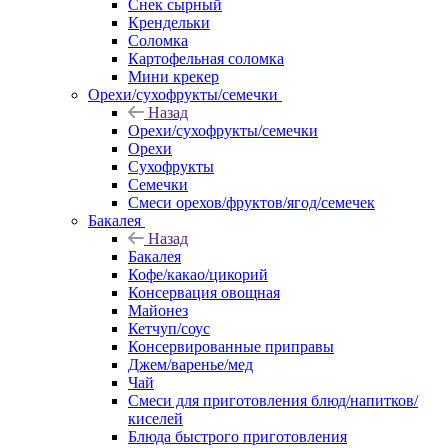
Снек сырный
Крендельки
Соломка
Картофельная соломка
Мини крекер
Орехи/сухофрукты/семечки
Назад
Орехи/сухофрукты/семечки
Орехи
Сухофрукты
Семечки
Смеси орехов/фруктов/ягод/семечек
Бакалея
Назад
Бакалея
Кофе/какао/цикорий
Консервация овощная
Майонез
Кетчуп/соус
Консервированные приправы
Джем/варенье/мед
Чай
Смеси для приготовления блюд/напитков/
киселей
Блюда быстрого приготовления