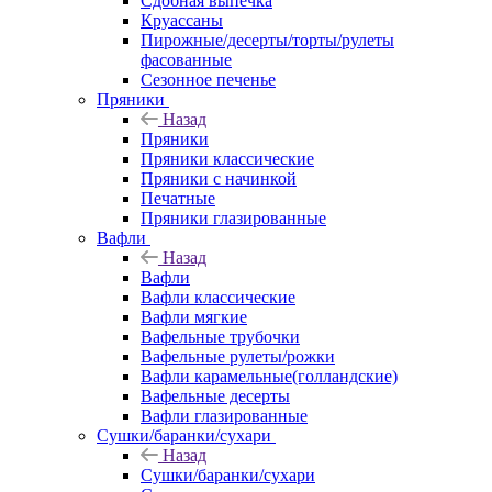
Сдобная выпечка
Круассаны
Пирожные/десерты/торты/рулеты
фасованные
Сезонное печенье
Пряники
Назад
Пряники
Пряники классические
Пряники с начинкой
Печатные
Пряники глазированные
Вафли
Назад
Вафли
Вафли классические
Вафли мягкие
Вафельные трубочки
Вафельные рулеты/рожки
Вафли карамельные(голландские)
Вафельные десерты
Вафли глазированные
Сушки/баранки/сухари
Назад
Сушки/баранки/сухари