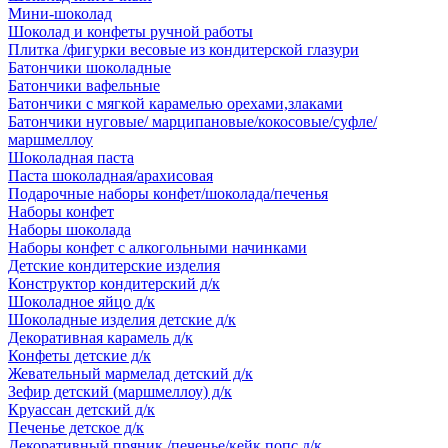
Мини-шоколад
Шоколад и конфеты ручной работы
Плитка /фигурки весовые из кондитерской глазури
Батончики шоколадные
Батончики вафельные
Батончики с мягкой карамелью орехами,злаками
Батончики нуговые/ марципановые/кокосовые/суфле/
маршмеллоу
Шоколадная паста
Паста шоколадная/арахисовая
Подарочные наборы конфет/шоколада/печенья
Наборы конфет
Наборы шоколада
Наборы конфет с алкогольными начинками
Детские кондитерские изделия
Конструктор кондитерский д/к
Шоколадное яйцо д/к
Шоколадные изделия детские д/к
Декоративная карамель д/к
Конфеты детские д/к
Жевательный мармелад детский д/к
Зефир детский (маршмеллоу) д/к
Круассан детский д/к
Печенье детское д/к
Декоративный пряник /печенье/кейк попс д/к