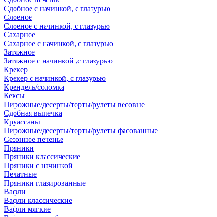
Сдобное с начинкой, с глазурью
Слоеное
Слоеное с начинкой, с глазурью
Сахарное
Сахарное с начинкой, с глазурью
Затяжное
Затяжное с начинкой ,с глазурью
Крекер
Крекер с начинкой, с глазурью
Крендель/соломка
Кексы
Пирожные/десерты/торты/рулеты весовые
Сдобная выпечка
Круассаны
Пирожные/десерты/торты/рулеты фасованные
Сезонное печенье
Пряники
Пряники классические
Пряники с начинкой
Печатные
Пряники глазированные
Вафли
Вафли классические
Вафли мягкие