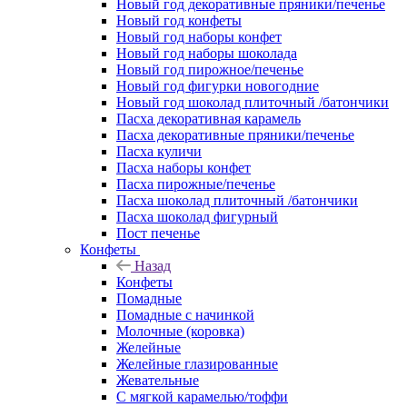
Новый год декоративные пряники/печенье
Новый год конфеты
Новый год наборы конфет
Новый год наборы шоколада
Новый год пирожное/печенье
Новый год фигурки новогодние
Новый год шоколад плиточный /батончики
Пасха декоративная карамель
Пасха декоративные пряники/печенье
Пасха куличи
Пасха наборы конфет
Пасха пирожные/печенье
Пасха шоколад плиточный /батончики
Пасха шоколад фигурный
Пост печенье
Конфеты
Назад
Конфеты
Помадные
Помадные с начинкой
Молочные (коровка)
Желейные
Желейные глазированные
Жевательные
С мягкой карамелью/тоффи