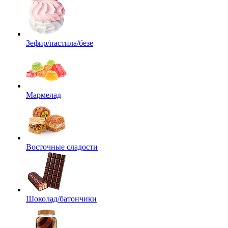
Зефир/пастила/безе
Мармелад
Восточные сладости
Шоколад/батончики