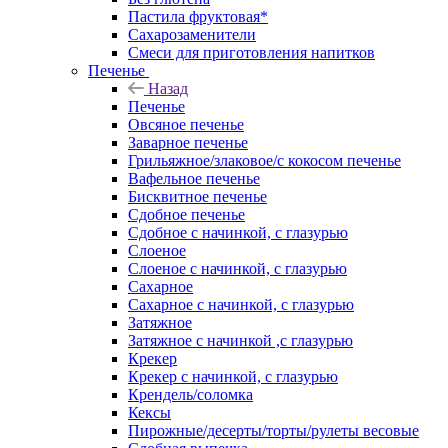
Пастила фруктовая*
Сахарозаменители
Смеси для приготовления напитков
Печенье
Назад
Печенье
Овсяное печенье
Заварное печенье
Грильяжное/злаковое/с кокосом печенье
Вафельное печенье
Бисквитное печенье
Сдобное печенье
Сдобное с начинкой, с глазурью
Слоеное
Слоеное с начинкой, с глазурью
Сахарное
Сахарное с начинкой, с глазурью
Затяжное
Затяжное с начинкой ,с глазурью
Крекер
Крекер с начинкой, с глазурью
Крендель/соломка
Кексы
Пирожные/десерты/торты/рулеты весовые