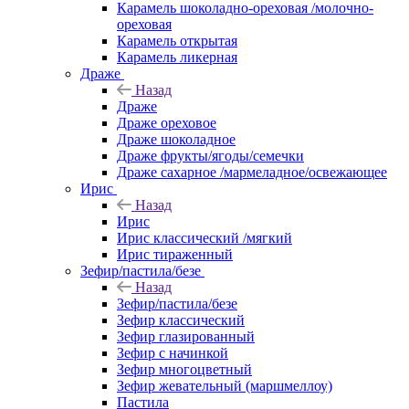
Карамель шоколадно-ореховая /молочно-
ореховая
Карамель открытая
Карамель ликерная
Драже
Назад
Драже
Драже ореховое
Драже шоколадное
Драже фрукты/ягоды/семечки
Драже сахарное /мармеладное/освежающее
Ирис
Назад
Ирис
Ирис классический /мягкий
Ирис тираженный
Зефир/пастила/безе
Назад
Зефир/пастила/безе
Зефир классический
Зефир глазированный
Зефир с начинкой
Зефир многоцветный
Зефир жевательный (маршмеллоу)
Пастила