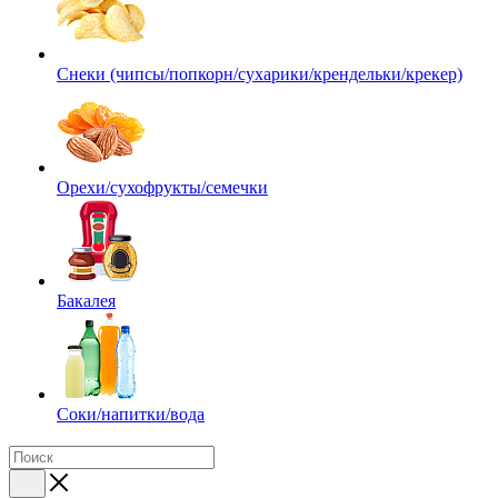
Снеки (чипсы/попкорн/сухарики/крендельки/крекер)
Орехи/сухофрукты/семечки
Бакалея
Соки/напитки/вода