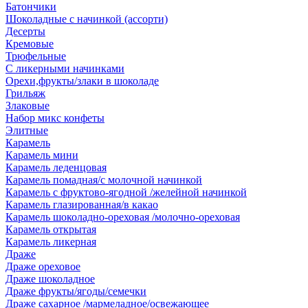
Батончики
Шоколадные с начинкой (ассорти)
Десерты
Кремовые
Трюфельные
С ликерными начинками
Орехи,фрукты/злаки в шоколаде
Грильяж
Злаковые
Набор микс конфеты
Элитные
Карамель
Карамель мини
Карамель леденцовая
Карамель помадная/с молочной начинкой
Карамель с фруктово-ягодной /желейной начинкой
Карамель глазированная/в какао
Карамель шоколадно-ореховая /молочно-ореховая
Карамель открытая
Карамель ликерная
Драже
Драже ореховое
Драже шоколадное
Драже фрукты/ягоды/семечки
Драже сахарное /мармеладное/освежающее