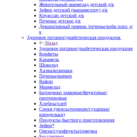
Жевательный мармелад детский д/к
Зефир детский (маршмеллоу) д/к
Круассан детский д/к
Печенье детское д/к
Декоративный пряник /печенье/кейк попс д/
к
Здоровое питание/диабетическая продукция
Назад
Здоровое питание/диабетическая продукция
Конфеты
Карамель
Шоколад
Халва/козинаки
Печенье/крекер
Вафли
Мармелад
Батончики злаковые/фруктовые/
протеиновые
Хлебцы/хлеб
Снеки (чипсы/попкорн/сухарики/
крендельки)
Продукты быстрого приготовления
Зефир*
Орехи/сухофрукты/семечки
Без глютена