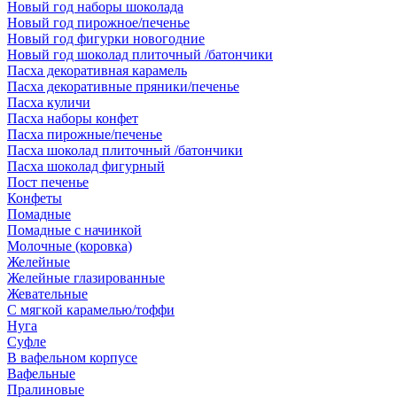
Новый год наборы шоколада
Новый год пирожное/печенье
Новый год фигурки новогодние
Новый год шоколад плиточный /батончики
Пасха декоративная карамель
Пасха декоративные пряники/печенье
Пасха куличи
Пасха наборы конфет
Пасха пирожные/печенье
Пасха шоколад плиточный /батончики
Пасха шоколад фигурный
Пост печенье
Конфеты
Помадные
Помадные с начинкой
Молочные (коровка)
Желейные
Желейные глазированные
Жевательные
С мягкой карамелью/тоффи
Нуга
Суфле
В вафельном корпусе
Вафельные
Пралиновые