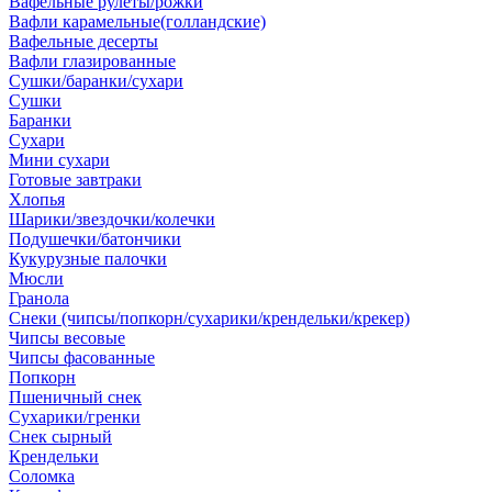
Вафельные рулеты/рожки
Вафли карамельные(голландские)
Вафельные десерты
Вафли глазированные
Сушки/баранки/сухари
Сушки
Баранки
Сухари
Мини сухари
Готовые завтраки
Хлопья
Шарики/звездочки/колечки
Подушечки/батончики
Кукурузные палочки
Мюсли
Гранола
Снеки (чипсы/попкорн/сухарики/крендельки/крекер)
Чипсы весовые
Чипсы фасованные
Попкорн
Пшеничный снек
Сухарики/гренки
Снек сырный
Крендельки
Соломка