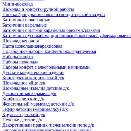
Мини-шоколад
Шоколад и конфеты ручной работы
Плитка /фигурки весовые из кондитерской глазури
Батончики шоколадные
Батончики вафельные
Батончики с мягкой карамелью орехами,злаками
Батончики нуговые/ марципановые/кокосовые/суфле/маршмелл
Шоколадная паста
Паста шоколадная/арахисовая
Подарочные наборы конфет/шоколада/печенья
Наборы конфет
Наборы шоколада
Наборы конфет с алкогольными начинками
Детские кондитерские изделия
Конструктор кондитерский д/к
Шоколадное яйцо д/к
Шоколадные изделия детские д/к
Декоративная карамель д/к
Конфеты детские д/к
Жевательный мармелад детский д/к
Зефир детский (маршмеллоу) д/к
Круассан детский д/к
Печенье детское д/к
Декоративный пряник /печенье/кейк попс д/к
Здоровое питание/диабетическая продукция