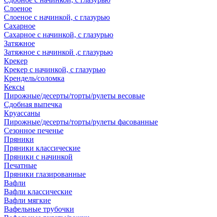
Слоеное
Слоеное с начинкой, с глазурью
Сахарное
Сахарное с начинкой, с глазурью
Затяжное
Затяжное с начинкой ,с глазурью
Крекер
Крекер с начинкой, с глазурью
Крендель/соломка
Кексы
Пирожные/десерты/торты/рулеты весовые
Сдобная выпечка
Круассаны
Пирожные/десерты/торты/рулеты фасованные
Сезонное печенье
Пряники
Пряники классические
Пряники с начинкой
Печатные
Пряники глазированные
Вафли
Вафли классические
Вафли мягкие
Вафельные трубочки