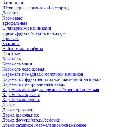
Батончики
Шоколадные с начинкой (ассорти)
Десерты
Кремовые
Трюфельные
С ликерными начинками
Орехи,фрукты/злаки в шоколаде
Грильяж
Злаковые
Набор микс конфеты
Элитные
Карамель
Карамель мини
Карамель леденцовая
Карамель помадная/с молочной начинкой
Карамель с фруктово-ягодной /желейной начинкой
Карамель глазированная/в какао
Карамель шоколадно-ореховая /молочно-ореховая
Карамель открытая
Карамель ликерная
Драже
Драже ореховое
Драже шоколадное
Драже фрукты/ягоды/семечки
Драже сахарное /мармеладное/освежающее