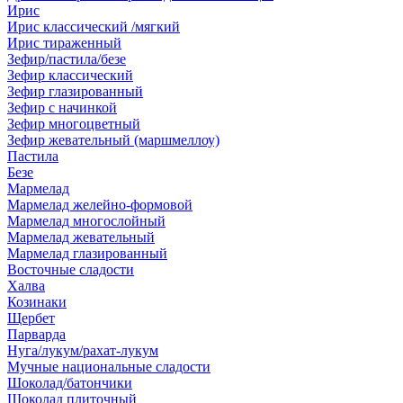
Ирис
Ирис классический /мягкий
Ирис тираженный
Зефир/пастила/безе
Зефир классический
Зефир глазированный
Зефир с начинкой
Зефир многоцветный
Зефир жевательный (маршмеллоу)
Пастила
Безе
Мармелад
Мармелад желейно-формовой
Мармелад многослойный
Мармелад жевательный
Мармелад глазированный
Восточные сладости
Халва
Козинаки
Щербет
Парварда
Нуга/лукум/рахат-лукум
Мучные национальные сладости
Шоколад/батончики
Шоколад плиточный