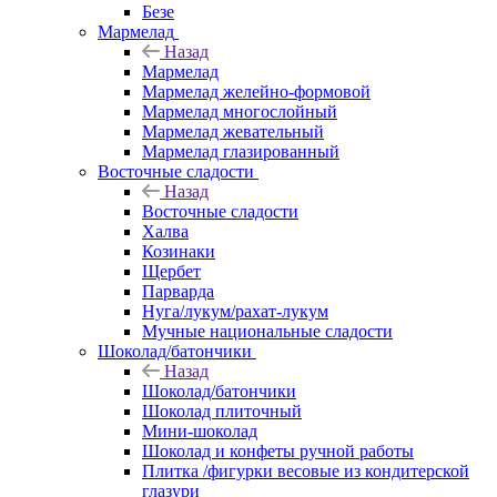
Безе
Мармелад
Назад
Мармелад
Мармелад желейно-формовой
Мармелад многослойный
Мармелад жевательный
Мармелад глазированный
Восточные сладости
Назад
Восточные сладости
Халва
Козинаки
Щербет
Парварда
Нуга/лукум/рахат-лукум
Мучные национальные сладости
Шоколад/батончики
Назад
Шоколад/батончики
Шоколад плиточный
Мини-шоколад
Шоколад и конфеты ручной работы
Плитка /фигурки весовые из кондитерской
глазури