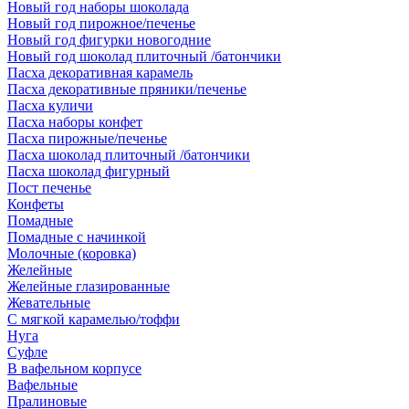
Новый год наборы шоколада
Новый год пирожное/печенье
Новый год фигурки новогодние
Новый год шоколад плиточный /батончики
Пасха декоративная карамель
Пасха декоративные пряники/печенье
Пасха куличи
Пасха наборы конфет
Пасха пирожные/печенье
Пасха шоколад плиточный /батончики
Пасха шоколад фигурный
Пост печенье
Конфеты
Помадные
Помадные с начинкой
Молочные (коровка)
Желейные
Желейные глазированные
Жевательные
С мягкой карамелью/тоффи
Нуга
Суфле
В вафельном корпусе
Вафельные
Пралиновые