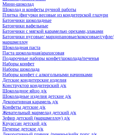
Мини-шоколад
Шоколад и конфеты ручной работы
Плитка /фигурки весовые из кондитерской глазури
Батончики шоколадные
Батончики вафельные
Батончики с мягкой карамелью орехами,злаками
Батончики нуговые/ марципановые/кокосовые/суфле/
маршмеллоу
Шоколадная паста
Паста шоколадная/арахисовая
Подарочные наборы конфет/шоколада/печенья
Наборы конфет
Наборы шоколада
Наборы конфет с алкогольными начинками
Детские кондитерские изделия
Конструктор кондитерский д/к
Шоколадное яйцо д/к
Шоколадные изделия детские д/к
Декоративная карамель д/к
Конфеты детские д/к
Жевательный мармелад детский д/к
Зефир детский (маршмеллоу) д/к
Круассан детский д/к
Печенье детское д/к
Декоративный пряник /печенье/кейк попс д/к