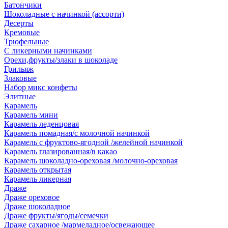
Батончики
Шоколадные с начинкой (ассорти)
Десерты
Кремовые
Трюфельные
С ликерными начинками
Орехи,фрукты/злаки в шоколаде
Грильяж
Злаковые
Набор микс конфеты
Элитные
Карамель
Карамель мини
Карамель леденцовая
Карамель помадная/с молочной начинкой
Карамель с фруктово-ягодной /желейной начинкой
Карамель глазированная/в какао
Карамель шоколадно-ореховая /молочно-ореховая
Карамель открытая
Карамель ликерная
Драже
Драже ореховое
Драже шоколадное
Драже фрукты/ягоды/семечки
Драже сахарное /мармеладное/освежающее