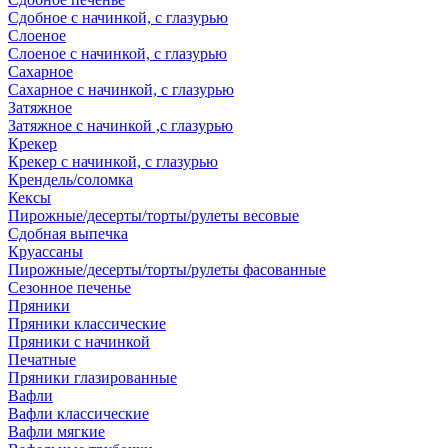
Сдобное с начинкой, с глазурью
Слоеное
Слоеное с начинкой, с глазурью
Сахарное
Сахарное с начинкой, с глазурью
Затяжное
Затяжное с начинкой ,с глазурью
Крекер
Крекер с начинкой, с глазурью
Крендель/соломка
Кексы
Пирожные/десерты/торты/рулеты весовые
Сдобная выпечка
Круассаны
Пирожные/десерты/торты/рулеты фасованные
Сезонное печенье
Пряники
Пряники классические
Пряники с начинкой
Печатные
Пряники глазированные
Вафли
Вафли классические
Вафли мягкие