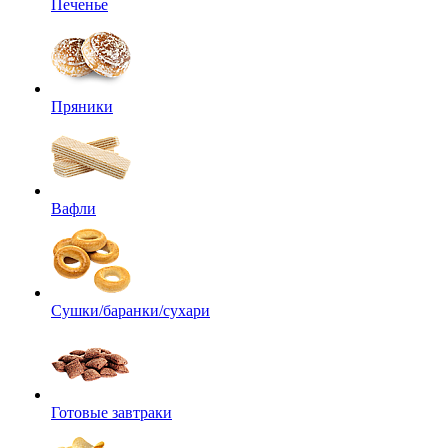
Печенье
Пряники
Вафли
Сушки/баранки/сухари
Готовые завтраки