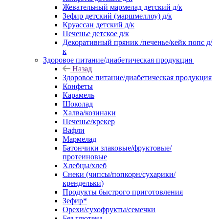
Жевательный мармелад детский д/к
Зефир детский (маршмеллоу) д/к
Круассан детский д/к
Печенье детское д/к
Декоративный пряник /печенье/кейк попс д/
к
Здоровое питание/диабетическая продукция
Назад
Здоровое питание/диабетическая продукция
Конфеты
Карамель
Шоколад
Халва/козинаки
Печенье/крекер
Вафли
Мармелад
Батончики злаковые/фруктовые/
протеиновые
Хлебцы/хлеб
Снеки (чипсы/попкорн/сухарики/
крендельки)
Продукты быстрого приготовления
Зефир*
Орехи/сухофрукты/семечки
Без глютена