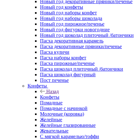
Новый год декоративные пряники/печенье
Новый год конфеты
Новый год наборы конфет
Новый год наборы шоколада
Новый год пирожное/печенье
Новый год фигурки новогодние
Новый год шоколад плиточный /батончики
Пасха декоративная карамель
Пасха декоративные пряники/печенье
Пасха куличи
Пасха наборы конфет
Пасха пирожные/печенье
Пасха шоколад плиточный /батончики
Пасха шоколад фигурный
Пост печенье
Конфеты
Назад
Конфеты
Помадные
Помадные с начинкой
Молочные (коровка)
Желейные
Желейные глазированные
Жевательные
С мягкой карамелью/тоффи