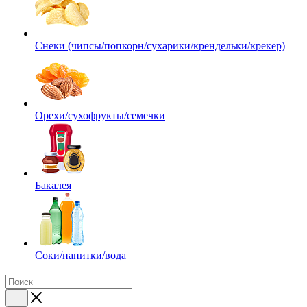
Снеки (чипсы/попкорн/сухарики/крендельки/крекер)
Орехи/сухофрукты/семечки
Бакалея
Соки/напитки/вода