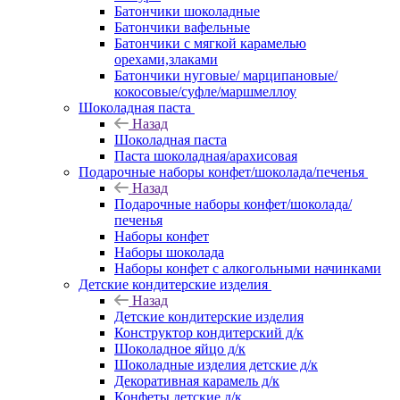
Батончики шоколадные
Батончики вафельные
Батончики с мягкой карамелью
орехами,злаками
Батончики нуговые/ марципановые/
кокосовые/суфле/маршмеллоу
Шоколадная паста
Назад
Шоколадная паста
Паста шоколадная/арахисовая
Подарочные наборы конфет/шоколада/печенья
Назад
Подарочные наборы конфет/шоколада/
печенья
Наборы конфет
Наборы шоколада
Наборы конфет с алкогольными начинками
Детские кондитерские изделия
Назад
Детские кондитерские изделия
Конструктор кондитерский д/к
Шоколадное яйцо д/к
Шоколадные изделия детские д/к
Декоративная карамель д/к
Конфеты детские д/к