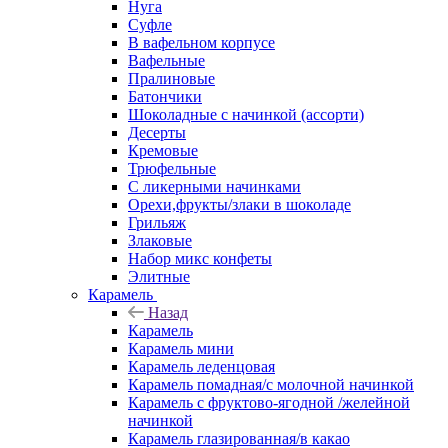
Нуга
Суфле
В вафельном корпусе
Вафельные
Пралиновые
Батончики
Шоколадные с начинкой (ассорти)
Десерты
Кремовые
Трюфельные
С ликерными начинками
Орехи,фрукты/злаки в шоколаде
Грильяж
Злаковые
Набор микс конфеты
Элитные
Карамель
Назад
Карамель
Карамель мини
Карамель леденцовая
Карамель помадная/с молочной начинкой
Карамель с фруктово-ягодной /желейной
начинкой
Карамель глазированная/в какао