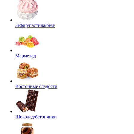
Зефир/пастила/безе
Мармелад
Восточные сладости
Шоколад/батончики