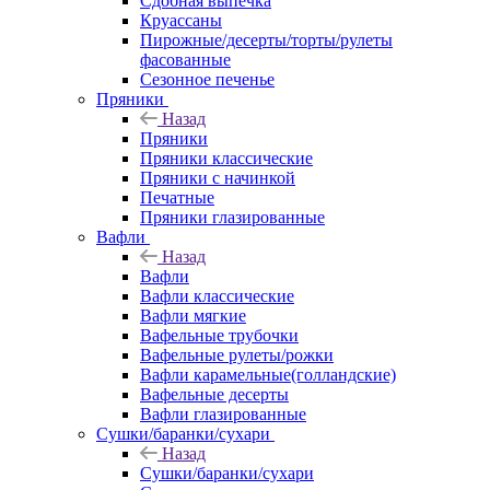
Сдобная выпечка
Круассаны
Пирожные/десерты/торты/рулеты
фасованные
Сезонное печенье
Пряники
Назад
Пряники
Пряники классические
Пряники с начинкой
Печатные
Пряники глазированные
Вафли
Назад
Вафли
Вафли классические
Вафли мягкие
Вафельные трубочки
Вафельные рулеты/рожки
Вафли карамельные(голландские)
Вафельные десерты
Вафли глазированные
Сушки/баранки/сухари
Назад
Сушки/баранки/сухари