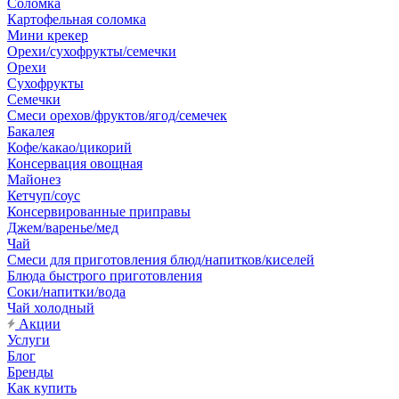
Соломка
Картофельная соломка
Мини крекер
Орехи/сухофрукты/семечки
Орехи
Сухофрукты
Семечки
Смеси орехов/фруктов/ягод/семечек
Бакалея
Кофе/какао/цикорий
Консервация овощная
Майонез
Кетчуп/соус
Консервированные приправы
Джем/варенье/мед
Чай
Смеси для приготовления блюд/напитков/киселей
Блюда быстрого приготовления
Соки/напитки/вода
Чай холодный
Акции
Услуги
Блог
Бренды
Как купить