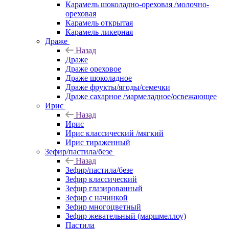
Карамель шоколадно-ореховая /молочно-
ореховая
Карамель открытая
Карамель ликерная
Драже
Назад
Драже
Драже ореховое
Драже шоколадное
Драже фрукты/ягоды/семечки
Драже сахарное /мармеладное/освежающее
Ирис
Назад
Ирис
Ирис классический /мягкий
Ирис тираженный
Зефир/пастила/безе
Назад
Зефир/пастила/безе
Зефир классический
Зефир глазированный
Зефир с начинкой
Зефир многоцветный
Зефир жевательный (маршмеллоу)
Пастила