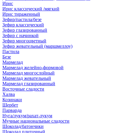
Ирис
Ирис классический /мягкий
Ирис тираженный
Зефир/пастила/безе
Зефир классический
Зефир глазированный
Зефир с начинкой
Зефир многоцветный
Зефир жевательный (маршмеллоу)
Пастила
Безе
Мармелад
Мармелад желейно-формовой
Мармелад многослойный
Мармелад жевательный
Мармелад глазированный
Восточные сладости
Халва
Козинаки
Щербет
Парварда
Нуга/лукум/рахат-лукум
Мучные национальные сладости
Шоколад/батончики
Шоколад плиточный