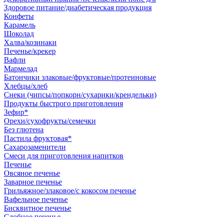
Здоровое питание/диабетическая продукция
Конфеты
Карамель
Шоколад
Халва/козинаки
Печенье/крекер
Вафли
Мармелад
Батончики злаковые/фруктовые/протеиновые
Хлебцы/хлеб
Снеки (чипсы/попкорн/сухарики/крендельки)
Продукты быстрого приготовления
Зефир*
Орехи/сухофрукты/семечки
Без глютена
Пастила фруктовая*
Сахарозаменители
Смеси для приготовления напитков
Печенье
Овсяное печенье
Заварное печенье
Грильяжное/злаковое/с кокосом печенье
Вафельное печенье
Бисквитное печенье
Сдобное печенье