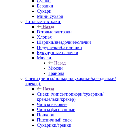
Сушки
Баранки
Сухари
Мини сухари
Готовые завтраки
Назад
Готовые завтраки
Хлопья
Шарики/звездочки/колечки
Подушечки/батончики
Кукурузные палочки
Мюсли
Назад
Мюсли
Гранола
Снеки (чипсы/попкорн/сухарики/крендельки/
крекер)
Назад
Снеки (чипсы/попкорн/сухарики/
крендельки/крекер)
Чипсы весовые
Чипсы фасованные
Попкорн
Пшеничный снек
Сухарики/гренки