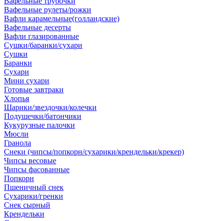
Вафельные трубочки
Вафельные рулеты/рожки
Вафли карамельные(голландские)
Вафельные десерты
Вафли глазированные
Сушки/баранки/сухари
Сушки
Баранки
Сухари
Мини сухари
Готовые завтраки
Хлопья
Шарики/звездочки/колечки
Подушечки/батончики
Кукурузные палочки
Мюсли
Гранола
Снеки (чипсы/попкорн/сухарики/крендельки/крекер)
Чипсы весовые
Чипсы фасованные
Попкорн
Пшеничный снек
Сухарики/гренки
Снек сырный
Крендельки