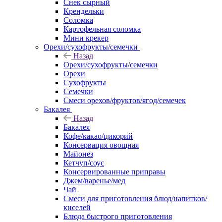
Снек сырный
Крендельки
Соломка
Картофельная соломка
Мини крекер
Орехи/сухофрукты/семечки
Назад
Орехи/сухофрукты/семечки
Орехи
Сухофрукты
Семечки
Смеси орехов/фруктов/ягод/семечек
Бакалея
Назад
Бакалея
Кофе/какао/цикорий
Консервация овощная
Майонез
Кетчуп/соус
Консервированные приправы
Джем/варенье/мед
Чай
Смеси для приготовления блюд/напитков/
киселей
Блюда быстрого приготовления