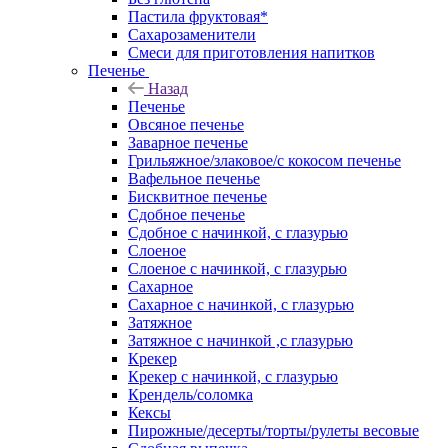
Пастила фруктовая*
Сахарозаменители
Смеси для приготовления напитков
Печенье
Назад
Печенье
Овсяное печенье
Заварное печенье
Грильяжное/злаковое/с кокосом печенье
Вафельное печенье
Бисквитное печенье
Сдобное печенье
Сдобное с начинкой, с глазурью
Слоеное
Слоеное с начинкой, с глазурью
Сахарное
Сахарное с начинкой, с глазурью
Затяжное
Затяжное с начинкой ,с глазурью
Крекер
Крекер с начинкой, с глазурью
Крендель/соломка
Кексы
Пирожные/десерты/торты/рулеты весовые