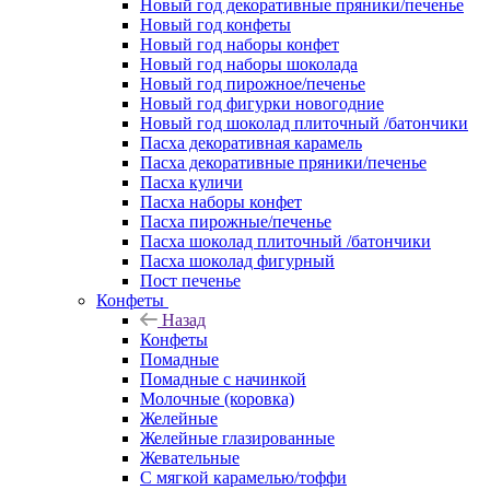
Новый год декоративные пряники/печенье
Новый год конфеты
Новый год наборы конфет
Новый год наборы шоколада
Новый год пирожное/печенье
Новый год фигурки новогодние
Новый год шоколад плиточный /батончики
Пасха декоративная карамель
Пасха декоративные пряники/печенье
Пасха куличи
Пасха наборы конфет
Пасха пирожные/печенье
Пасха шоколад плиточный /батончики
Пасха шоколад фигурный
Пост печенье
Конфеты
Назад
Конфеты
Помадные
Помадные с начинкой
Молочные (коровка)
Желейные
Желейные глазированные
Жевательные
С мягкой карамелью/тоффи