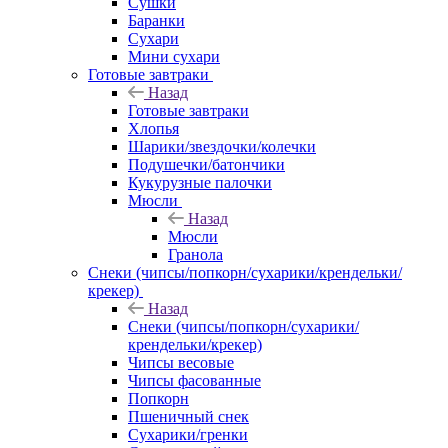
Сушки
Баранки
Сухари
Мини сухари
Готовые завтраки
Назад
Готовые завтраки
Хлопья
Шарики/звездочки/колечки
Подушечки/батончики
Кукурузные палочки
Мюсли
Назад
Мюсли
Гранола
Снеки (чипсы/попкорн/сухарики/крендельки/
крекер)
Назад
Снеки (чипсы/попкорн/сухарики/
крендельки/крекер)
Чипсы весовые
Чипсы фасованные
Попкорн
Пшеничный снек
Сухарики/гренки