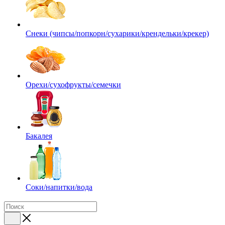
Снеки (чипсы/попкорн/сухарики/крендельки/крекер)
Орехи/сухофрукты/семечки
Бакалея
Соки/напитки/вода