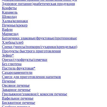
Здоровое питание/диабетическая продукция
Конфеты
Карамель
Шоколад
Халва/козинаки
Печенье/крекер
Вафли
Мармелад
Батончики злаковые/фруктовые/протеиновые
Хлебцы/хлеб
Снеки (чипсы/попкорн/сухарики/крендельки)
Продукты быстрого приготовления
Зефир*
Орехи/сухофрукты/семечки
Без глютена
Пастила фруктовая*
Сахарозаменители
Смеси для приготовления напитков
Печенье
Овсяное печенье
Заварное печенье
Грильяжное/злаковое/с кокосом печенье
Вафельное печенье
Бисквитное печенье
Сдобное печенье