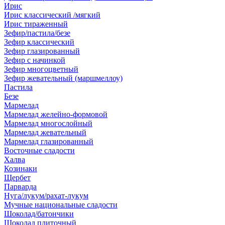
Ирис
Ирис классический /мягкий
Ирис тираженный
Зефир/пастила/безе
Зефир классический
Зефир глазированный
Зефир с начинкой
Зефир многоцветный
Зефир жевательный (маршмеллоу)
Пастила
Безе
Мармелад
Мармелад желейно-формовой
Мармелад многослойный
Мармелад жевательный
Мармелад глазированный
Восточные сладости
Халва
Козинаки
Щербет
Парварда
Нуга/лукум/рахат-лукум
Мучные национальные сладости
Шоколад/батончики
Шоколад плиточный