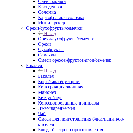
Снек сырный
Крендельки
Соломка
Картофельная соломка
Мини крекер
Орехи/сухофрукты/семечки
Назад
Орехи/сухофрукты/семечки
Орехи
Сухофрукты
Семечки
Смеси орехов/фруктов/ягод/семечек
Бакалея
Назад
Бакалея
Кофе/какао/цикорий
Консервация овощная
Майонез
Кетчуп/соус
Консервированные приправы
Джем/варенье/мед
Чай
Смеси для приготовления блюд/напитков/
киселей
Блюда быстрого приготовления