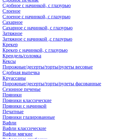
Сдобное с начинкой, с глазурью
Слоеное
Слоеное с начинкой, с глазурью
Сахарное
Сахарное с начинкой, с глазурью
Затяжное
Затяжное с начинкой ,с глазурью
Крекер
Крекер с начинкой, с глазурью
Крендель/соломка
Кексы
Пирожные/десерты/торты/рулеты весовые
Сдобная выпечка
Круассаны
Пирожные/десерты/торты/рулеты фасованные
Сезонное печенье
Пряники
Пряники классические
Пряники с начинкой
Печатные
Пряники глазированные
Вафли
Вафли классические
Вафли мягкие