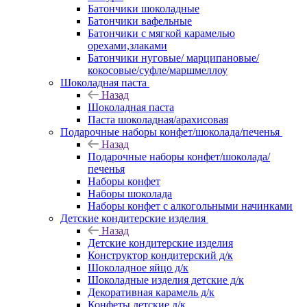
Батончики шоколадные
Батончики вафельные
Батончики с мягкой карамелью
орехами,злаками
Батончики нуговые/ марципановые/
кокосовые/суфле/маршмеллоу
Шоколадная паста
Назад
Шоколадная паста
Паста шоколадная/арахисовая
Подарочные наборы конфет/шоколада/печенья
Назад
Подарочные наборы конфет/шоколада/
печенья
Наборы конфет
Наборы шоколада
Наборы конфет с алкогольными начинками
Детские кондитерские изделия
Назад
Детские кондитерские изделия
Конструктор кондитерский д/к
Шоколадное яйцо д/к
Шоколадные изделия детские д/к
Декоративная карамель д/к
Конфеты детские д/к