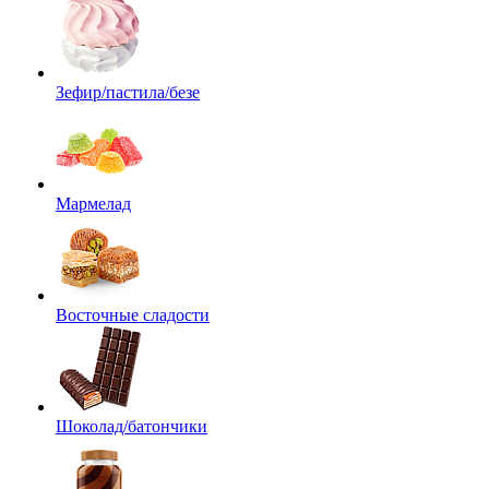
Зефир/пастила/безе
Мармелад
Восточные сладости
Шоколад/батончики