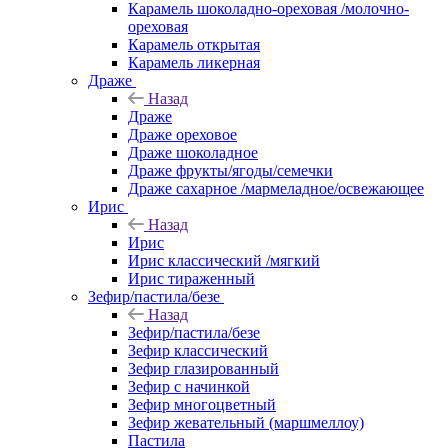
Карамель шоколадно-ореховая /молочно-
ореховая
Карамель открытая
Карамель ликерная
Драже
Назад
Драже
Драже ореховое
Драже шоколадное
Драже фрукты/ягоды/семечки
Драже сахарное /мармеладное/освежающее
Ирис
Назад
Ирис
Ирис классический /мягкий
Ирис тираженный
Зефир/пастила/безе
Назад
Зефир/пастила/безе
Зефир классический
Зефир глазированный
Зефир с начинкой
Зефир многоцветный
Зефир жевательный (маршмеллоу)
Пастила