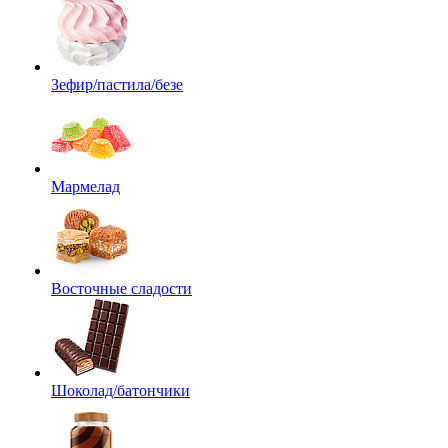
Зефир/пастила/безе
Мармелад
Восточные сладости
Шоколад/батончики