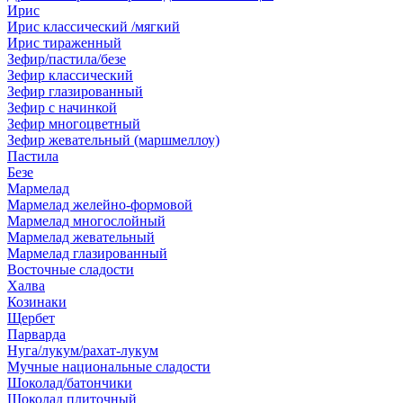
Ирис
Ирис классический /мягкий
Ирис тираженный
Зефир/пастила/безе
Зефир классический
Зефир глазированный
Зефир с начинкой
Зефир многоцветный
Зефир жевательный (маршмеллоу)
Пастила
Безе
Мармелад
Мармелад желейно-формовой
Мармелад многослойный
Мармелад жевательный
Мармелад глазированный
Восточные сладости
Халва
Козинаки
Щербет
Парварда
Нуга/лукум/рахат-лукум
Мучные национальные сладости
Шоколад/батончики
Шоколад плиточный