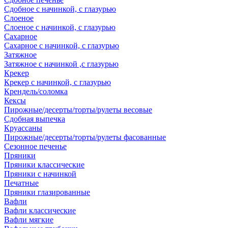
Сдобное с начинкой, с глазурью
Слоеное
Слоеное с начинкой, с глазурью
Сахарное
Сахарное с начинкой, с глазурью
Затяжное
Затяжное с начинкой ,с глазурью
Крекер
Крекер с начинкой, с глазурью
Крендель/соломка
Кексы
Пирожные/десерты/торты/рулеты весовые
Сдобная выпечка
Круассаны
Пирожные/десерты/торты/рулеты фасованные
Сезонное печенье
Пряники
Пряники классические
Пряники с начинкой
Печатные
Пряники глазированные
Вафли
Вафли классические
Вафли мягкие