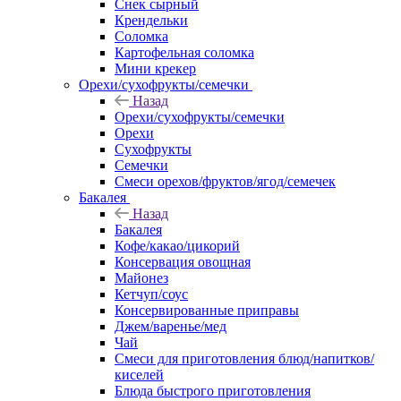
Снек сырный
Крендельки
Соломка
Картофельная соломка
Мини крекер
Орехи/сухофрукты/семечки
Назад
Орехи/сухофрукты/семечки
Орехи
Сухофрукты
Семечки
Смеси орехов/фруктов/ягод/семечек
Бакалея
Назад
Бакалея
Кофе/какао/цикорий
Консервация овощная
Майонез
Кетчуп/соус
Консервированные приправы
Джем/варенье/мед
Чай
Смеси для приготовления блюд/напитков/
киселей
Блюда быстрого приготовления