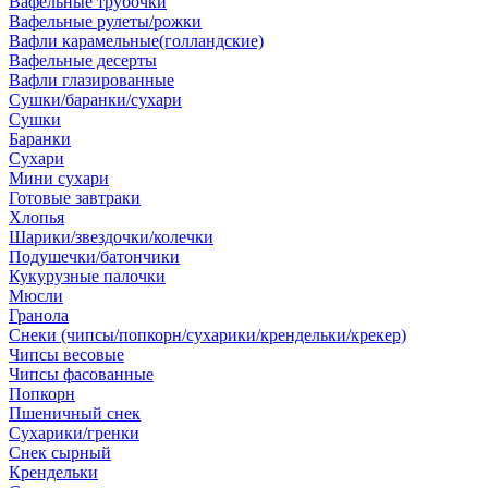
Вафельные трубочки
Вафельные рулеты/рожки
Вафли карамельные(голландские)
Вафельные десерты
Вафли глазированные
Сушки/баранки/сухари
Сушки
Баранки
Сухари
Мини сухари
Готовые завтраки
Хлопья
Шарики/звездочки/колечки
Подушечки/батончики
Кукурузные палочки
Мюсли
Гранола
Снеки (чипсы/попкорн/сухарики/крендельки/крекер)
Чипсы весовые
Чипсы фасованные
Попкорн
Пшеничный снек
Сухарики/гренки
Снек сырный
Крендельки