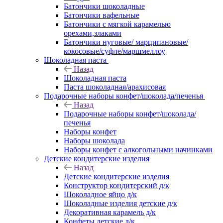
Батончики шоколадные
Батончики вафельные
Батончики с мягкой карамелью
орехами,злаками
Батончики нуговые/ марципановые/
кокосовые/суфле/маршмеллоу
Шоколадная паста
Назад
Шоколадная паста
Паста шоколадная/арахисовая
Подарочные наборы конфет/шоколада/печенья
Назад
Подарочные наборы конфет/шоколада/
печенья
Наборы конфет
Наборы шоколада
Наборы конфет с алкогольными начинками
Детские кондитерские изделия
Назад
Детские кондитерские изделия
Конструктор кондитерский д/к
Шоколадное яйцо д/к
Шоколадные изделия детские д/к
Декоративная карамель д/к
Конфеты детские д/к