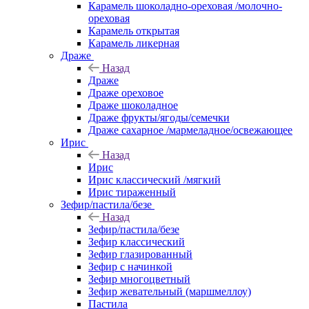
Карамель шоколадно-ореховая /молочно-
ореховая
Карамель открытая
Карамель ликерная
Драже
Назад
Драже
Драже ореховое
Драже шоколадное
Драже фрукты/ягоды/семечки
Драже сахарное /мармеладное/освежающее
Ирис
Назад
Ирис
Ирис классический /мягкий
Ирис тираженный
Зефир/пастила/безе
Назад
Зефир/пастила/безе
Зефир классический
Зефир глазированный
Зефир с начинкой
Зефир многоцветный
Зефир жевательный (маршмеллоу)
Пастила