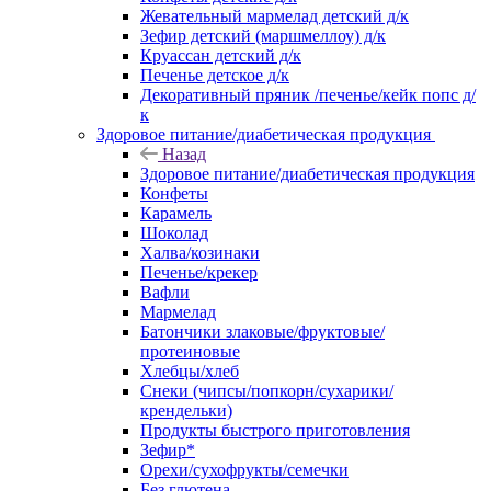
Жевательный мармелад детский д/к
Зефир детский (маршмеллоу) д/к
Круассан детский д/к
Печенье детское д/к
Декоративный пряник /печенье/кейк попс д/
к
Здоровое питание/диабетическая продукция
Назад
Здоровое питание/диабетическая продукция
Конфеты
Карамель
Шоколад
Халва/козинаки
Печенье/крекер
Вафли
Мармелад
Батончики злаковые/фруктовые/
протеиновые
Хлебцы/хлеб
Снеки (чипсы/попкорн/сухарики/
крендельки)
Продукты быстрого приготовления
Зефир*
Орехи/сухофрукты/семечки
Без глютена