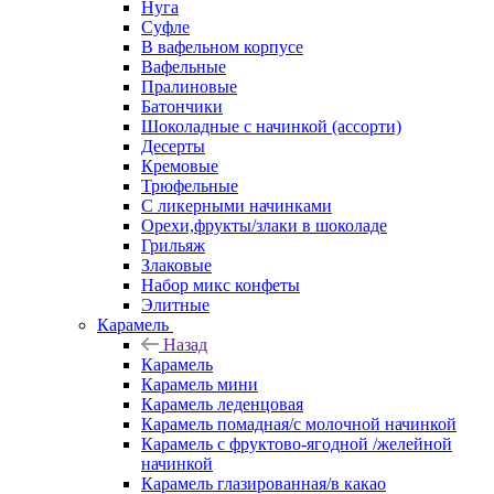
Нуга
Суфле
В вафельном корпусе
Вафельные
Пралиновые
Батончики
Шоколадные с начинкой (ассорти)
Десерты
Кремовые
Трюфельные
С ликерными начинками
Орехи,фрукты/злаки в шоколаде
Грильяж
Злаковые
Набор микс конфеты
Элитные
Карамель
Назад
Карамель
Карамель мини
Карамель леденцовая
Карамель помадная/с молочной начинкой
Карамель с фруктово-ягодной /желейной
начинкой
Карамель глазированная/в какао