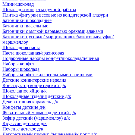
Мини-шоколад
Шоколад и конфеты ручной работы
Плитка /фигурки весовые из кондитерской глазури
Батончики шоколадные
Батончики вафельные
Батончики с мягкой карамелью орехами,злаками
Батончики нуговые/ марципановые/кокосовые/суфле/
маршмеллоу
Шоколадная паста
Паста шоколадная/арахисовая
Подарочные наборы конфет/шоколада/печенья
Наборы конфет
Наборы шоколада
Наборы конфет с алкогольными начинками
Детские кондитерские изделия
Конструктор кондитерский д/к
Шоколадное яйцо д/к
Шоколадные изделия детские д/к
Декоративная карамель д/к
Конфеты детские д/к
Жевательный мармелад детский д/к
Зефир детский (маршмеллоу) д/к
Круассан детский д/к
Печенье детское д/к
Декоративный пряник /печенье/кейк попс д/к