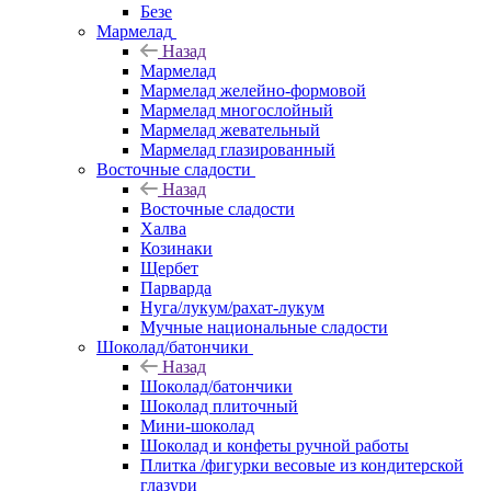
Безе
Мармелад
Назад
Мармелад
Мармелад желейно-формовой
Мармелад многослойный
Мармелад жевательный
Мармелад глазированный
Восточные сладости
Назад
Восточные сладости
Халва
Козинаки
Щербет
Парварда
Нуга/лукум/рахат-лукум
Мучные национальные сладости
Шоколад/батончики
Назад
Шоколад/батончики
Шоколад плиточный
Мини-шоколад
Шоколад и конфеты ручной работы
Плитка /фигурки весовые из кондитерской
глазури