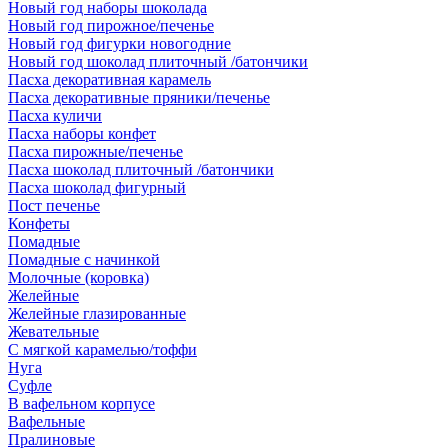
Новый год наборы шоколада
Новый год пирожное/печенье
Новый год фигурки новогодние
Новый год шоколад плиточный /батончики
Пасха декоративная карамель
Пасха декоративные пряники/печенье
Пасха куличи
Пасха наборы конфет
Пасха пирожные/печенье
Пасха шоколад плиточный /батончики
Пасха шоколад фигурный
Пост печенье
Конфеты
Помадные
Помадные с начинкой
Молочные (коровка)
Желейные
Желейные глазированные
Жевательные
С мягкой карамелью/тоффи
Нуга
Суфле
В вафельном корпусе
Вафельные
Пралиновые