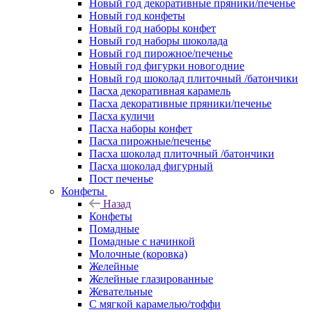
Новый год декоративные пряники/печенье
Новый год конфеты
Новый год наборы конфет
Новый год наборы шоколада
Новый год пирожное/печенье
Новый год фигурки новогодние
Новый год шоколад плиточный /батончики
Пасха декоративная карамель
Пасха декоративные пряники/печенье
Пасха куличи
Пасха наборы конфет
Пасха пирожные/печенье
Пасха шоколад плиточный /батончики
Пасха шоколад фигурный
Пост печенье
Конфеты
Назад
Конфеты
Помадные
Помадные с начинкой
Молочные (коровка)
Желейные
Желейные глазированные
Жевательные
С мягкой карамелью/тоффи