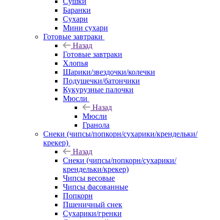
Сушки
Баранки
Сухари
Мини сухари
Готовые завтраки
Назад
Готовые завтраки
Хлопья
Шарики/звездочки/колечки
Подушечки/батончики
Кукурузные палочки
Мюсли
Назад
Мюсли
Гранола
Снеки (чипсы/попкорн/сухарики/крендельки/
крекер)
Назад
Снеки (чипсы/попкорн/сухарики/
крендельки/крекер)
Чипсы весовые
Чипсы фасованные
Попкорн
Пшеничный снек
Сухарики/гренки