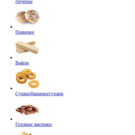
Печенье
Пряники
Вафли
Сушки/баранки/сухари
Готовые завтраки