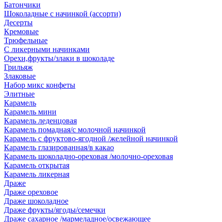
Батончики
Шоколадные с начинкой (ассорти)
Десерты
Кремовые
Трюфельные
С ликерными начинками
Орехи,фрукты/злаки в шоколаде
Грильяж
Злаковые
Набор микс конфеты
Элитные
Карамель
Карамель мини
Карамель леденцовая
Карамель помадная/с молочной начинкой
Карамель с фруктово-ягодной /желейной начинкой
Карамель глазированная/в какао
Карамель шоколадно-ореховая /молочно-ореховая
Карамель открытая
Карамель ликерная
Драже
Драже ореховое
Драже шоколадное
Драже фрукты/ягоды/семечки
Драже сахарное /мармеладное/освежающее