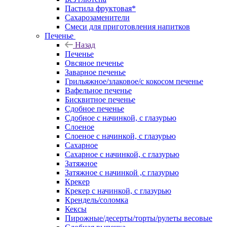
Пастила фруктовая*
Сахарозаменители
Смеси для приготовления напитков
Печенье
Назад
Печенье
Овсяное печенье
Заварное печенье
Грильяжное/злаковое/с кокосом печенье
Вафельное печенье
Бисквитное печенье
Сдобное печенье
Сдобное с начинкой, с глазурью
Слоеное
Слоеное с начинкой, с глазурью
Сахарное
Сахарное с начинкой, с глазурью
Затяжное
Затяжное с начинкой ,с глазурью
Крекер
Крекер с начинкой, с глазурью
Крендель/соломка
Кексы
Пирожные/десерты/торты/рулеты весовые