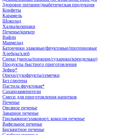
Здоровое питание/диабетическая продукция
Конфеты
Карамель
Шоколад
Халва/козинаки
Печенье/крекер
Вафли
Мармелад
Батончики злаковые/фруктовые/протеиновые
Хлебцы/хлеб
Снеки (чипсы/попкорн/сухарики/крендельки)
Продукты быстрого приготовления
Зефир*
Орехи/сухофрукты/семечки
Без глютена
Пастила фруктовая*
Сахарозаменители
Смеси для приготовления напитков
Печенье
Овсяное печенье
Заварное печенье
Грильяжное/злаковое/с кокосом печенье
Вафельное печенье
Бисквитное печенье
Сдобное печенье