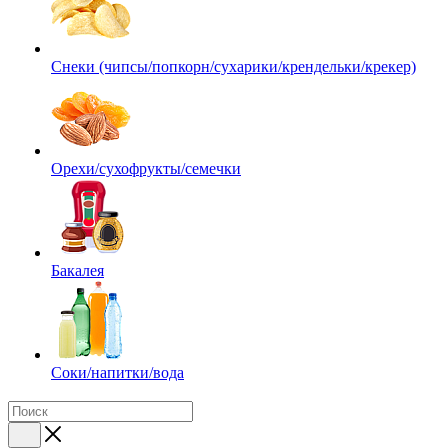
Снеки (чипсы/попкорн/сухарики/крендельки/крекер)
Орехи/сухофрукты/семечки
Бакалея
Соки/напитки/вода