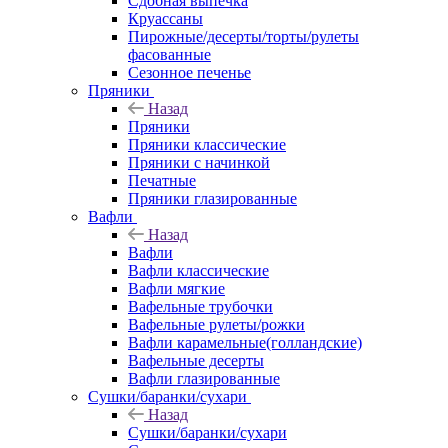
Сдобная выпечка
Круассаны
Пирожные/десерты/торты/рулеты
фасованные
Сезонное печенье
Пряники
Назад
Пряники
Пряники классические
Пряники с начинкой
Печатные
Пряники глазированные
Вафли
Назад
Вафли
Вафли классические
Вафли мягкие
Вафельные трубочки
Вафельные рулеты/рожки
Вафли карамельные(голландские)
Вафельные десерты
Вафли глазированные
Сушки/баранки/сухари
Назад
Сушки/баранки/сухари