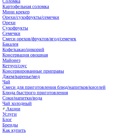
Соломка
Картофельная соломка
Мини крекер
Орехи/сухофрукты/семечки
Орехи
Сухофрукты
Семечки
Смеси орехов/фруктов/ягод/семечек
Бакалея
Кофе/какао/цикорий
Консервация овощная
Майонез
Кетчуп/соус
Консервированные приправы
Джем/варенье/мед
Чай
Смеси для приготовления блюд/напитков/киселей
Блюда быстрого приготовления
Соки/напитки/вода
Чай холодный
Акции
Услуги
Блог
Бренды
Как купить