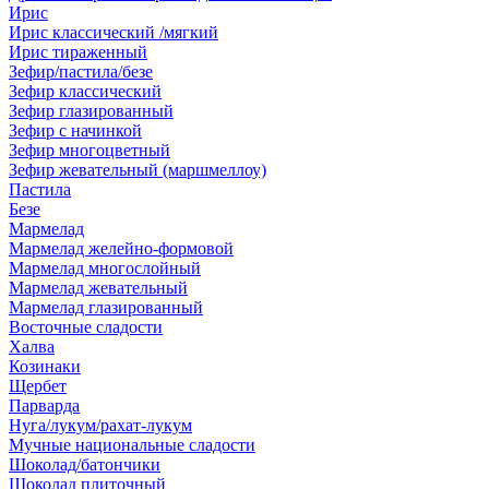
Ирис
Ирис классический /мягкий
Ирис тираженный
Зефир/пастила/безе
Зефир классический
Зефир глазированный
Зефир с начинкой
Зефир многоцветный
Зефир жевательный (маршмеллоу)
Пастила
Безе
Мармелад
Мармелад желейно-формовой
Мармелад многослойный
Мармелад жевательный
Мармелад глазированный
Восточные сладости
Халва
Козинаки
Щербет
Парварда
Нуга/лукум/рахат-лукум
Мучные национальные сладости
Шоколад/батончики
Шоколад плиточный