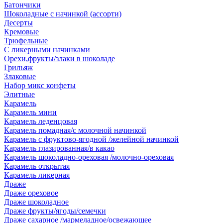
Батончики
Шоколадные с начинкой (ассорти)
Десерты
Кремовые
Трюфельные
С ликерными начинками
Орехи,фрукты/злаки в шоколаде
Грильяж
Злаковые
Набор микс конфеты
Элитные
Карамель
Карамель мини
Карамель леденцовая
Карамель помадная/с молочной начинкой
Карамель с фруктово-ягодной /желейной начинкой
Карамель глазированная/в какао
Карамель шоколадно-ореховая /молочно-ореховая
Карамель открытая
Карамель ликерная
Драже
Драже ореховое
Драже шоколадное
Драже фрукты/ягоды/семечки
Драже сахарное /мармеладное/освежающее