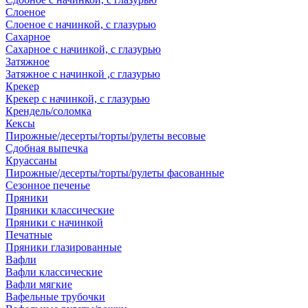
Слоеное
Слоеное с начинкой, с глазурью
Сахарное
Сахарное с начинкой, с глазурью
Затяжное
Затяжное с начинкой ,с глазурью
Крекер
Крекер с начинкой, с глазурью
Крендель/соломка
Кексы
Пирожные/десерты/торты/рулеты весовые
Сдобная выпечка
Круассаны
Пирожные/десерты/торты/рулеты фасованные
Сезонное печенье
Пряники
Пряники классические
Пряники с начинкой
Печатные
Пряники глазированные
Вафли
Вафли классические
Вафли мягкие
Вафельные трубочки