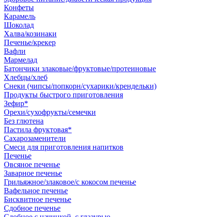
Конфеты
Карамель
Шоколад
Халва/козинаки
Печенье/крекер
Вафли
Мармелад
Батончики злаковые/фруктовые/протеиновые
Хлебцы/хлеб
Снеки (чипсы/попкорн/сухарики/крендельки)
Продукты быстрого приготовления
Зефир*
Орехи/сухофрукты/семечки
Без глютена
Пастила фруктовая*
Сахарозаменители
Смеси для приготовления напитков
Печенье
Овсяное печенье
Заварное печенье
Грильяжное/злаковое/с кокосом печенье
Вафельное печенье
Бисквитное печенье
Сдобное печенье
Сдобное с начинкой, с глазурью