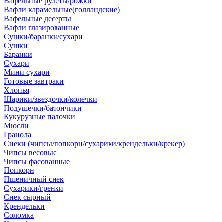
Вафельные рулеты/рожки
Вафли карамельные(голландские)
Вафельные десерты
Вафли глазированные
Сушки/баранки/сухари
Сушки
Баранки
Сухари
Мини сухари
Готовые завтраки
Хлопья
Шарики/звездочки/колечки
Подушечки/батончики
Кукурузные палочки
Мюсли
Гранола
Снеки (чипсы/попкорн/сухарики/крендельки/крекер)
Чипсы весовые
Чипсы фасованные
Попкорн
Пшеничный снек
Сухарики/гренки
Снек сырный
Крендельки
Соломка