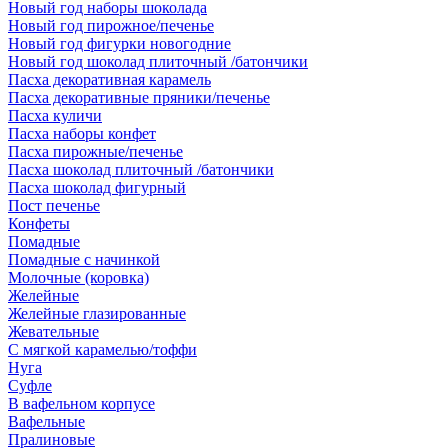
Новый год наборы шоколада
Новый год пирожное/печенье
Новый год фигурки новогодние
Новый год шоколад плиточный /батончики
Пасха декоративная карамель
Пасха декоративные пряники/печенье
Пасха куличи
Пасха наборы конфет
Пасха пирожные/печенье
Пасха шоколад плиточный /батончики
Пасха шоколад фигурный
Пост печенье
Конфеты
Помадные
Помадные с начинкой
Молочные (коровка)
Желейные
Желейные глазированные
Жевательные
С мягкой карамелью/тоффи
Нуга
Суфле
В вафельном корпусе
Вафельные
Пралиновые