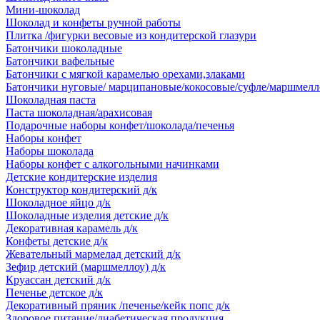
Мини-шоколад
Шоколад и конфеты ручной работы
Плитка /фигурки весовые из кондитерской глазури
Батончики шоколадные
Батончики вафельные
Батончики с мягкой карамелью орехами,злаками
Батончики нуговые/ марципановые/кокосовые/суфле/маршмелл
Шоколадная паста
Паста шоколадная/арахисовая
Подарочные наборы конфет/шоколада/печенья
Наборы конфет
Наборы шоколада
Наборы конфет с алкогольными начинками
Детские кондитерские изделия
Конструктор кондитерский д/к
Шоколадное яйцо д/к
Шоколадные изделия детские д/к
Декоративная карамель д/к
Конфеты детские д/к
Жевательный мармелад детский д/к
Зефир детский (маршмеллоу) д/к
Круассан детский д/к
Печенье детское д/к
Декоративный пряник /печенье/кейк попс д/к
Здоровое питание/диабетическая продукция