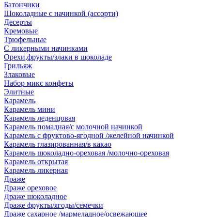
Батончики
Шоколадные с начинкой (ассорти)
Десерты
Кремовые
Трюфельные
С ликерными начинками
Орехи,фрукты/злаки в шоколаде
Грильяж
Злаковые
Набор микс конфеты
Элитные
Карамель
Карамель мини
Карамель леденцовая
Карамель помадная/с молочной начинкой
Карамель с фруктово-ягодной /желейной начинкой
Карамель глазированная/в какао
Карамель шоколадно-ореховая /молочно-ореховая
Карамель открытая
Карамель ликерная
Драже
Драже ореховое
Драже шоколадное
Драже фрукты/ягоды/семечки
Драже сахарное /мармеладное/освежающее