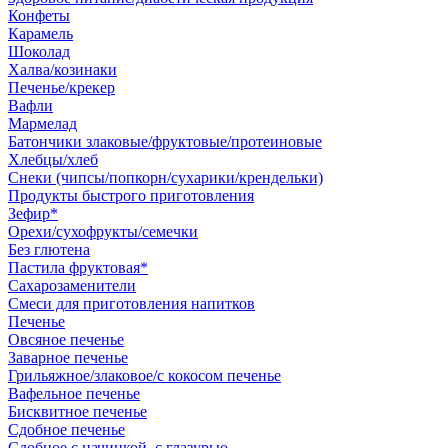
Конфеты
Карамель
Шоколад
Халва/козинаки
Печенье/крекер
Вафли
Мармелад
Батончики злаковые/фруктовые/протеиновые
Хлебцы/хлеб
Снеки (чипсы/попкорн/сухарики/крендельки)
Продукты быстрого приготовления
Зефир*
Орехи/сухофрукты/семечки
Без глютена
Пастила фруктовая*
Сахарозаменители
Смеси для приготовления напитков
Печенье
Овсяное печенье
Заварное печенье
Грильяжное/злаковое/с кокосом печенье
Вафельное печенье
Бисквитное печенье
Сдобное печенье
Сдобное с начинкой, с глазурью