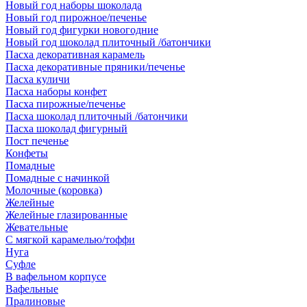
Новый год наборы шоколада
Новый год пирожное/печенье
Новый год фигурки новогодние
Новый год шоколад плиточный /батончики
Пасха декоративная карамель
Пасха декоративные пряники/печенье
Пасха куличи
Пасха наборы конфет
Пасха пирожные/печенье
Пасха шоколад плиточный /батончики
Пасха шоколад фигурный
Пост печенье
Конфеты
Помадные
Помадные с начинкой
Молочные (коровка)
Желейные
Желейные глазированные
Жевательные
С мягкой карамелью/тоффи
Нуга
Суфле
В вафельном корпусе
Вафельные
Пралиновые