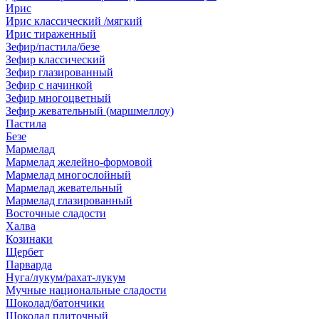
Ирис
Ирис классический /мягкий
Ирис тираженный
Зефир/пастила/безе
Зефир классический
Зефир глазированный
Зефир с начинкой
Зефир многоцветный
Зефир жевательный (маршмеллоу)
Пастила
Безе
Мармелад
Мармелад желейно-формовой
Мармелад многослойный
Мармелад жевательный
Мармелад глазированный
Восточные сладости
Халва
Козинаки
Щербет
Парварда
Нуга/лукум/рахат-лукум
Мучные национальные сладости
Шоколад/батончики
Шоколад плиточный