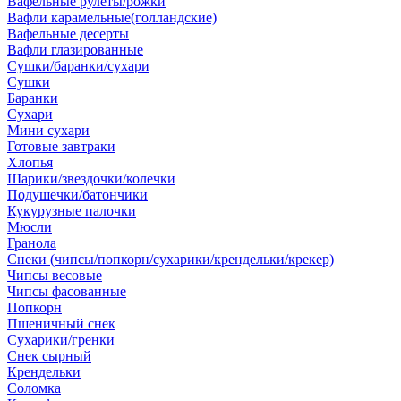
Вафельные рулеты/рожки
Вафли карамельные(голландские)
Вафельные десерты
Вафли глазированные
Сушки/баранки/сухари
Сушки
Баранки
Сухари
Мини сухари
Готовые завтраки
Хлопья
Шарики/звездочки/колечки
Подушечки/батончики
Кукурузные палочки
Мюсли
Гранола
Снеки (чипсы/попкорн/сухарики/крендельки/крекер)
Чипсы весовые
Чипсы фасованные
Попкорн
Пшеничный снек
Сухарики/гренки
Снек сырный
Крендельки
Соломка