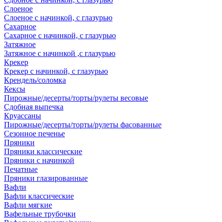
Слоеное
Слоеное с начинкой, с глазурью
Сахарное
Сахарное с начинкой, с глазурью
Затяжное
Затяжное с начинкой ,с глазурью
Крекер
Крекер с начинкой, с глазурью
Крендель/соломка
Кексы
Пирожные/десерты/торты/рулеты весовые
Сдобная выпечка
Круассаны
Пирожные/десерты/торты/рулеты фасованные
Сезонное печенье
Пряники
Пряники классические
Пряники с начинкой
Печатные
Пряники глазированные
Вафли
Вафли классические
Вафли мягкие
Вафельные трубочки