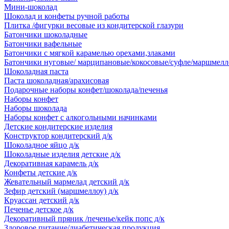
Мини-шоколад
Шоколад и конфеты ручной работы
Плитка /фигурки весовые из кондитерской глазури
Батончики шоколадные
Батончики вафельные
Батончики с мягкой карамелью орехами,злаками
Батончики нуговые/ марципановые/кокосовые/суфле/маршмелл
Шоколадная паста
Паста шоколадная/арахисовая
Подарочные наборы конфет/шоколада/печенья
Наборы конфет
Наборы шоколада
Наборы конфет с алкогольными начинками
Детские кондитерские изделия
Конструктор кондитерский д/к
Шоколадное яйцо д/к
Шоколадные изделия детские д/к
Декоративная карамель д/к
Конфеты детские д/к
Жевательный мармелад детский д/к
Зефир детский (маршмеллоу) д/к
Круассан детский д/к
Печенье детское д/к
Декоративный пряник /печенье/кейк попс д/к
Здоровое питание/диабетическая продукция