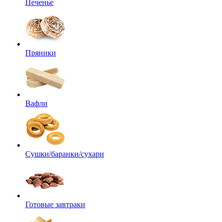
Печенье
Пряники
Вафли
Сушки/баранки/сухари
Готовые завтраки