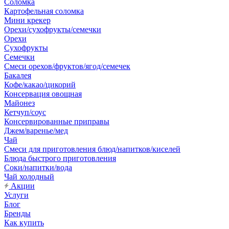
Соломка
Картофельная соломка
Мини крекер
Орехи/сухофрукты/семечки
Орехи
Сухофрукты
Семечки
Смеси орехов/фруктов/ягод/семечек
Бакалея
Кофе/какао/цикорий
Консервация овощная
Майонез
Кетчуп/соус
Консервированные приправы
Джем/варенье/мед
Чай
Смеси для приготовления блюд/напитков/киселей
Блюда быстрого приготовления
Соки/напитки/вода
Чай холодный
Акции
Услуги
Блог
Бренды
Как купить