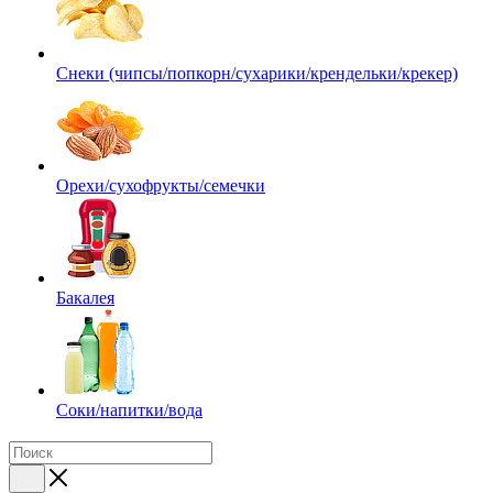
Снеки (чипсы/попкорн/сухарики/крендельки/крекер)
Орехи/сухофрукты/семечки
Бакалея
Соки/напитки/вода