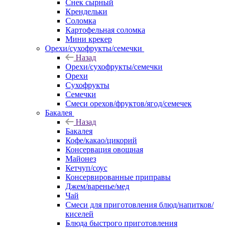
Снек сырный
Крендельки
Соломка
Картофельная соломка
Мини крекер
Орехи/сухофрукты/семечки
Назад
Орехи/сухофрукты/семечки
Орехи
Сухофрукты
Семечки
Смеси орехов/фруктов/ягод/семечек
Бакалея
Назад
Бакалея
Кофе/какао/цикорий
Консервация овощная
Майонез
Кетчуп/соус
Консервированные приправы
Джем/варенье/мед
Чай
Смеси для приготовления блюд/напитков/
киселей
Блюда быстрого приготовления