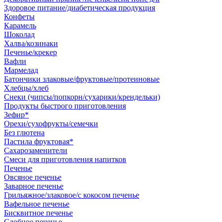
Здоровое питание/диабетическая продукция
Конфеты
Карамель
Шоколад
Халва/козинаки
Печенье/крекер
Вафли
Мармелад
Батончики злаковые/фруктовые/протеиновые
Хлебцы/хлеб
Снеки (чипсы/попкорн/сухарики/крендельки)
Продукты быстрого приготовления
Зефир*
Орехи/сухофрукты/семечки
Без глютена
Пастила фруктовая*
Сахарозаменители
Смеси для приготовления напитков
Печенье
Овсяное печенье
Заварное печенье
Грильяжное/злаковое/с кокосом печенье
Вафельное печенье
Бисквитное печенье
Сдобное печенье