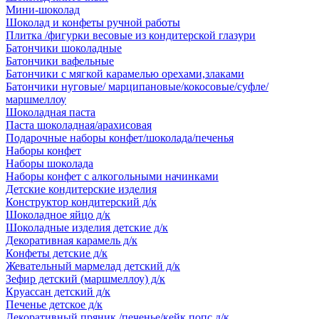
Мини-шоколад
Шоколад и конфеты ручной работы
Плитка /фигурки весовые из кондитерской глазури
Батончики шоколадные
Батончики вафельные
Батончики с мягкой карамелью орехами,злаками
Батончики нуговые/ марципановые/кокосовые/суфле/
маршмеллоу
Шоколадная паста
Паста шоколадная/арахисовая
Подарочные наборы конфет/шоколада/печенья
Наборы конфет
Наборы шоколада
Наборы конфет с алкогольными начинками
Детские кондитерские изделия
Конструктор кондитерский д/к
Шоколадное яйцо д/к
Шоколадные изделия детские д/к
Декоративная карамель д/к
Конфеты детские д/к
Жевательный мармелад детский д/к
Зефир детский (маршмеллоу) д/к
Круассан детский д/к
Печенье детское д/к
Декоративный пряник /печенье/кейк попс д/к