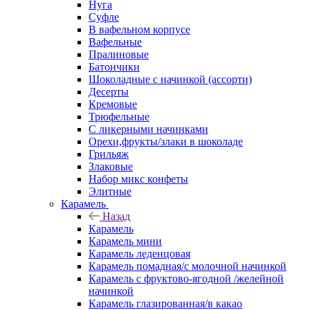
Нуга
Суфле
В вафельном корпусе
Вафельные
Пралиновые
Батончики
Шоколадные с начинкой (ассорти)
Десерты
Кремовые
Трюфельные
С ликерными начинками
Орехи,фрукты/злаки в шоколаде
Грильяж
Злаковые
Набор микс конфеты
Элитные
Карамель
Назад
Карамель
Карамель мини
Карамель леденцовая
Карамель помадная/с молочной начинкой
Карамель с фруктово-ягодной /желейной
начинкой
Карамель глазированная/в какао