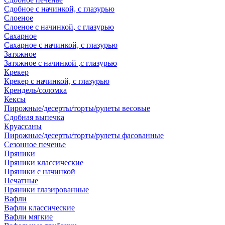
Сдобное с начинкой, с глазурью
Слоеное
Слоеное с начинкой, с глазурью
Сахарное
Сахарное с начинкой, с глазурью
Затяжное
Затяжное с начинкой ,с глазурью
Крекер
Крекер с начинкой, с глазурью
Крендель/соломка
Кексы
Пирожные/десерты/торты/рулеты весовые
Сдобная выпечка
Круассаны
Пирожные/десерты/торты/рулеты фасованные
Сезонное печенье
Пряники
Пряники классические
Пряники с начинкой
Печатные
Пряники глазированные
Вафли
Вафли классические
Вафли мягкие