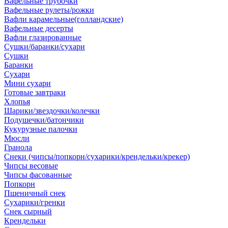
Вафельные трубочки
Вафельные рулеты/рожки
Вафли карамельные(голландские)
Вафельные десерты
Вафли глазированные
Сушки/баранки/сухари
Сушки
Баранки
Сухари
Мини сухари
Готовые завтраки
Хлопья
Шарики/звездочки/колечки
Подушечки/батончики
Кукурузные палочки
Мюсли
Гранола
Снеки (чипсы/попкорн/сухарики/крендельки/крекер)
Чипсы весовые
Чипсы фасованные
Попкорн
Пшеничный снек
Сухарики/гренки
Снек сырный
Крендельки