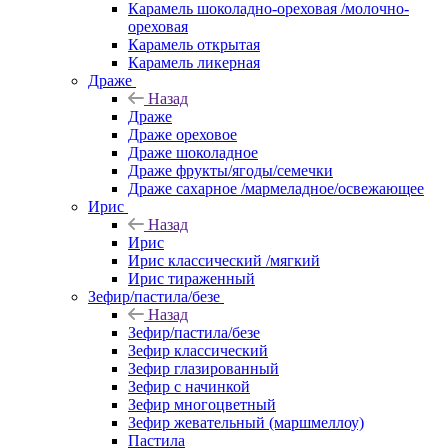
Карамель шоколадно-ореховая /молочно-
ореховая
Карамель открытая
Карамель ликерная
Драже
Назад
Драже
Драже ореховое
Драже шоколадное
Драже фрукты/ягоды/семечки
Драже сахарное /мармеладное/освежающее
Ирис
Назад
Ирис
Ирис классический /мягкий
Ирис тираженный
Зефир/пастила/безе
Назад
Зефир/пастила/безе
Зефир классический
Зефир глазированный
Зефир с начинкой
Зефир многоцветный
Зефир жевательный (маршмеллоу)
Пастила