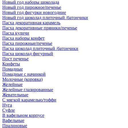
Новый год наборы шоколада
Новый год пирожное/печенье
Новый год фигурки новогодние
Новый год шоколад плиточный /батончики
Пасха декоративная карамель
Пасха декоративные пряники/печенье
Пасха куличи
Пасха наборы конфет
Пасха пирожные/печенье
Пасха шоколад плиточный /батончики
Пасха шоколад фигурный
Пост печенье
Конфеты
Помадные
Помадные с начинкой
Молочные (коровка)
Желейные
Желейные глазированные
Жевательные
С мягкой карамелью/тоффи
Нуга
Суфле
В вафельном корпусе
Вафельные
Пралиновые