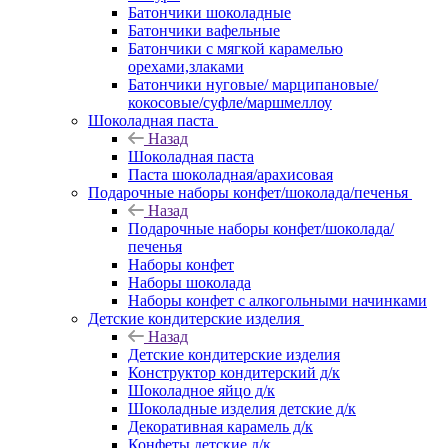
Батончики шоколадные
Батончики вафельные
Батончики с мягкой карамелью
орехами,злаками
Батончики нуговые/ марципановые/
кокосовые/суфле/маршмеллоу
Шоколадная паста
Назад
Шоколадная паста
Паста шоколадная/арахисовая
Подарочные наборы конфет/шоколада/печенья
Назад
Подарочные наборы конфет/шоколада/
печенья
Наборы конфет
Наборы шоколада
Наборы конфет с алкогольными начинками
Детские кондитерские изделия
Назад
Детские кондитерские изделия
Конструктор кондитерский д/к
Шоколадное яйцо д/к
Шоколадные изделия детские д/к
Декоративная карамель д/к
Конфеты детские д/к