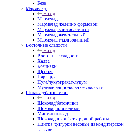
Безе
Мармелад
Назад
Мармелад
Мармелад желейно-формовой
Мармелад многослойный
Мармелад жевательный
Мармелад глазированный
Восточные сладости
Назад
Восточные сладости
Халва
Козинаки
Щербет
Парварда
Нуга/лукум/рахат-лукум
Мучные национальные сладости
Шоколад/батончики
Назад
Шоколад/батончики
Шоколад плиточный
Мини-шоколад
Шоколад и конфеты ручной работы
Плитка /фигурки весовые из кондитерской
глазури