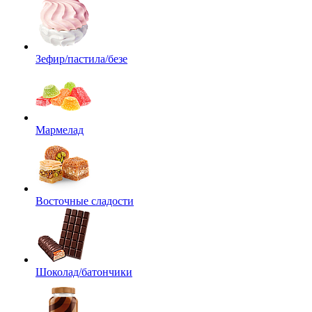
Зефир/пастила/безе
Мармелад
Восточные сладости
Шоколад/батончики