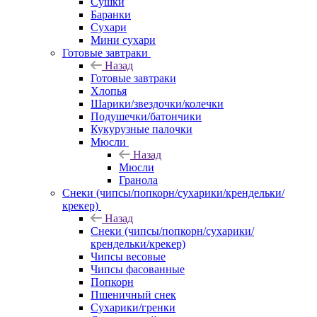
Сушки
Баранки
Сухари
Мини сухари
Готовые завтраки
Назад
Готовые завтраки
Хлопья
Шарики/звездочки/колечки
Подушечки/батончики
Кукурузные палочки
Мюсли
Назад
Мюсли
Гранола
Снеки (чипсы/попкорн/сухарики/крендельки/
крекер)
Назад
Снеки (чипсы/попкорн/сухарики/
крендельки/крекер)
Чипсы весовые
Чипсы фасованные
Попкорн
Пшеничный снек
Сухарики/гренки