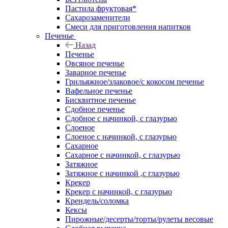
Пастила фруктовая*
Сахарозаменители
Смеси для приготовления напитков
Печенье
Назад
Печенье
Овсяное печенье
Заварное печенье
Грильяжное/злаковое/с кокосом печенье
Вафельное печенье
Бисквитное печенье
Сдобное печенье
Сдобное с начинкой, с глазурью
Слоеное
Слоеное с начинкой, с глазурью
Сахарное
Сахарное с начинкой, с глазурью
Затяжное
Затяжное с начинкой ,с глазурью
Крекер
Крекер с начинкой, с глазурью
Крендель/соломка
Кексы
Пирожные/десерты/торты/рулеты весовые