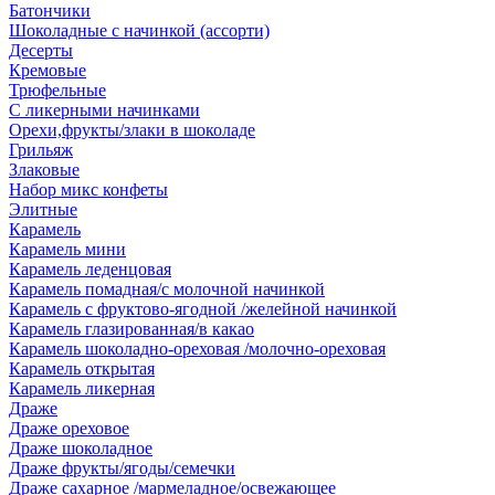
Батончики
Шоколадные с начинкой (ассорти)
Десерты
Кремовые
Трюфельные
С ликерными начинками
Орехи,фрукты/злаки в шоколаде
Грильяж
Злаковые
Набор микс конфеты
Элитные
Карамель
Карамель мини
Карамель леденцовая
Карамель помадная/с молочной начинкой
Карамель с фруктово-ягодной /желейной начинкой
Карамель глазированная/в какао
Карамель шоколадно-ореховая /молочно-ореховая
Карамель открытая
Карамель ликерная
Драже
Драже ореховое
Драже шоколадное
Драже фрукты/ягоды/семечки
Драже сахарное /мармеладное/освежающее