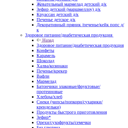
Жевательный мармелад детский д/к
Зефир детский (маршмеллоу) д/к
Круассан детский д/к
Печенье детское д/к
Декоративный пряник /печенье/кейк попс д/
к
Здоровое питание/диабетическая продукция
Назад
Здоровое питание/диабетическая продукция
Конфеты
Карамель
Шоколад
Халва/козинаки
Печенье/крекер
Вафли
Мармелад
Батончики злаковые/фруктовые/
протеиновые
Хлебцы/хлеб
Снеки (чипсы/попкорн/сухарики/
крендельки)
Продукты быстрого приготовления
Зефир*
Орехи/сухофрукты/семечки
Без глютена