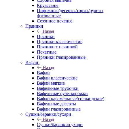
Сдобная выпечка
Круассаны
Пирожные/десерты/торты/рулеты
фасованные
Сезонное печенье
Пряники
Назад
Пряники
Пряники классические
Пряники с начинкой
Печатные
Пряники глазированные
Вафли
Назад
Вафли
Вафли классические
Вафли мягкие
Вафельные трубочки
Вафельные рулеты/рожки
Вафли карамельные(голландские)
Вафельные десерты
Вафли глазированные
Сушки/баранки/сухари
Назад
Сушки/баранки/сухари