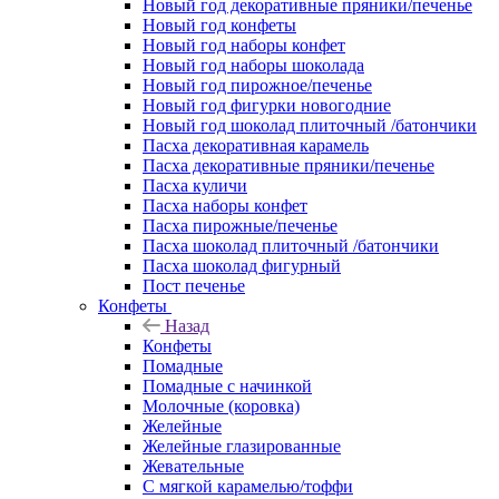
Новый год декоративные пряники/печенье
Новый год конфеты
Новый год наборы конфет
Новый год наборы шоколада
Новый год пирожное/печенье
Новый год фигурки новогодние
Новый год шоколад плиточный /батончики
Пасха декоративная карамель
Пасха декоративные пряники/печенье
Пасха куличи
Пасха наборы конфет
Пасха пирожные/печенье
Пасха шоколад плиточный /батончики
Пасха шоколад фигурный
Пост печенье
Конфеты
Назад
Конфеты
Помадные
Помадные с начинкой
Молочные (коровка)
Желейные
Желейные глазированные
Жевательные
С мягкой карамелью/тоффи