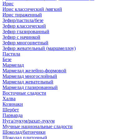
Ирис
Ирис классический /мягкий
Ирис тираженный
Зефир/пастила/безе
Зефир классический
Зефир глазированный
Зефир с начинкой
Зефир многоцветный
Зефир жевательный (маршмеллоу)
Пастила
Безе
Мармелад
Мармелад желейно-формовой
Мармелад многослойный
Мармелад жевательный
Мармелад глазированный
Восточные сладости
Халва
Козинаки
Щербет
Парварда
Нуга/лукум/рахат-лукум
Мучные национальные сладости
Шоколад/батончики
Шоколад плиточный