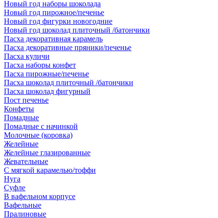
Новый год наборы шоколада
Новый год пирожное/печенье
Новый год фигурки новогодние
Новый год шоколад плиточный /батончики
Пасха декоративная карамель
Пасха декоративные пряники/печенье
Пасха куличи
Пасха наборы конфет
Пасха пирожные/печенье
Пасха шоколад плиточный /батончики
Пасха шоколад фигурный
Пост печенье
Конфеты
Помадные
Помадные с начинкой
Молочные (коровка)
Желейные
Желейные глазированные
Жевательные
С мягкой карамелью/тоффи
Нуга
Суфле
В вафельном корпусе
Вафельные
Пралиновые