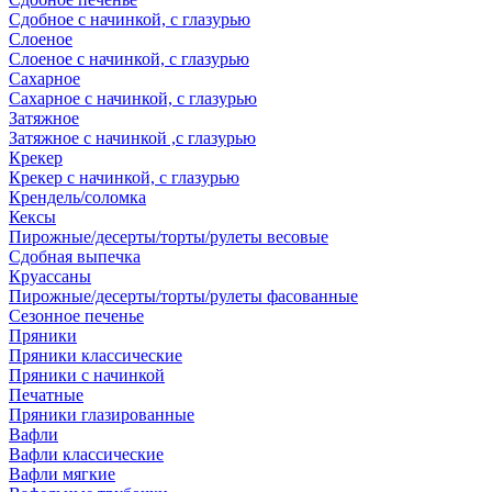
Сдобное с начинкой, с глазурью
Слоеное
Слоеное с начинкой, с глазурью
Сахарное
Сахарное с начинкой, с глазурью
Затяжное
Затяжное с начинкой ,с глазурью
Крекер
Крекер с начинкой, с глазурью
Крендель/соломка
Кексы
Пирожные/десерты/торты/рулеты весовые
Сдобная выпечка
Круассаны
Пирожные/десерты/торты/рулеты фасованные
Сезонное печенье
Пряники
Пряники классические
Пряники с начинкой
Печатные
Пряники глазированные
Вафли
Вафли классические
Вафли мягкие