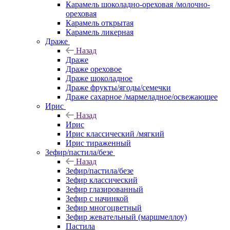
Карамель шоколадно-ореховая /молочно-
ореховая
Карамель открытая
Карамель ликерная
Драже
Назад
Драже
Драже ореховое
Драже шоколадное
Драже фрукты/ягоды/семечки
Драже сахарное /мармеладное/освежающее
Ирис
Назад
Ирис
Ирис классический /мягкий
Ирис тираженный
Зефир/пастила/безе
Назад
Зефир/пастила/безе
Зефир классический
Зефир глазированный
Зефир с начинкой
Зефир многоцветный
Зефир жевательный (маршмеллоу)
Пастила