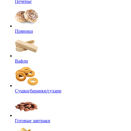
Печенье
Пряники
Вафли
Сушки/баранки/сухари
Готовые завтраки