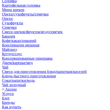
Соломка
Картофельная соломка
Мини крекер
Орехи/сухофрукты/семечки
Орехи
Сухофрукты
Семечки
Смеси орехов/фруктов/ягод/семечек
Бакалея
Кофе/какао/цикорий
Консервация овощная
Майонез
Кетчуп/соус
Консервированные приправы
Джем/варенье/мед
Чай
Смеси для приготовления блюд/напитков/киселей
Блюда быстрого приготовления
Соки/напитки/вода
Чай холодный
Акции
Услуги
Блог
Бренды
Как купить