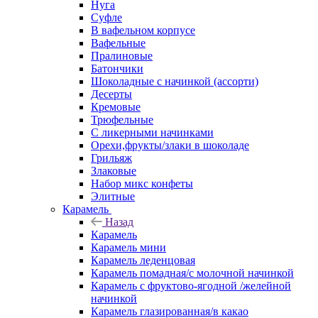
Нуга
Суфле
В вафельном корпусе
Вафельные
Пралиновые
Батончики
Шоколадные с начинкой (ассорти)
Десерты
Кремовые
Трюфельные
С ликерными начинками
Орехи,фрукты/злаки в шоколаде
Грильяж
Злаковые
Набор микс конфеты
Элитные
Карамель
Назад
Карамель
Карамель мини
Карамель леденцовая
Карамель помадная/с молочной начинкой
Карамель с фруктово-ягодной /желейной
начинкой
Карамель глазированная/в какао