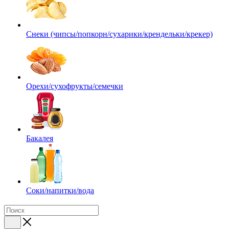
Снеки (чипсы/попкорн/сухарики/крендельки/крекер)
Орехи/сухофрукты/семечки
Бакалея
Соки/напитки/вода