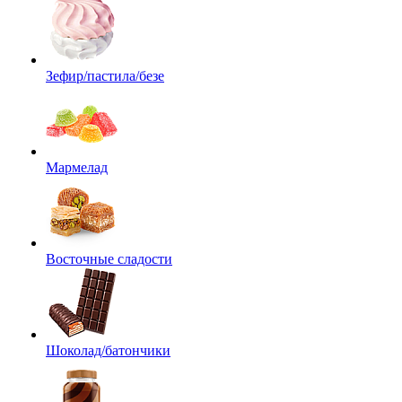
Зефир/пастила/безе
Мармелад
Восточные сладости
Шоколад/батончики