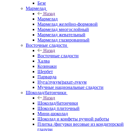
Безе
Мармелад
Назад
Мармелад
Мармелад желейно-формовой
Мармелад многослойный
Мармелад жевательный
Мармелад глазированный
Восточные сладости
Назад
Восточные сладости
Халва
Козинаки
Щербет
Парварда
Нуга/лукум/рахат-лукум
Мучные национальные сладости
Шоколад/батончики
Назад
Шоколад/батончики
Шоколад плиточный
Мини-шоколад
Шоколад и конфеты ручной работы
Плитка /фигурки весовые из кондитерской
глазури