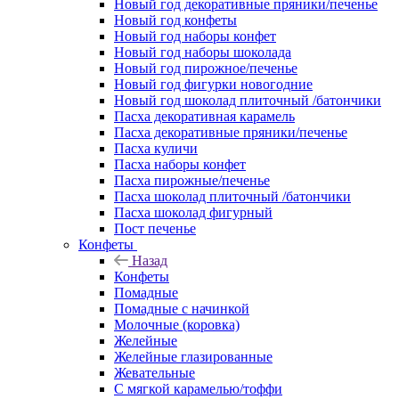
Новый год декоративные пряники/печенье
Новый год конфеты
Новый год наборы конфет
Новый год наборы шоколада
Новый год пирожное/печенье
Новый год фигурки новогодние
Новый год шоколад плиточный /батончики
Пасха декоративная карамель
Пасха декоративные пряники/печенье
Пасха куличи
Пасха наборы конфет
Пасха пирожные/печенье
Пасха шоколад плиточный /батончики
Пасха шоколад фигурный
Пост печенье
Конфеты
Назад
Конфеты
Помадные
Помадные с начинкой
Молочные (коровка)
Желейные
Желейные глазированные
Жевательные
С мягкой карамелью/тоффи