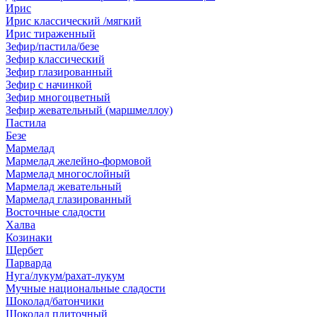
Ирис
Ирис классический /мягкий
Ирис тираженный
Зефир/пастила/безе
Зефир классический
Зефир глазированный
Зефир с начинкой
Зефир многоцветный
Зефир жевательный (маршмеллоу)
Пастила
Безе
Мармелад
Мармелад желейно-формовой
Мармелад многослойный
Мармелад жевательный
Мармелад глазированный
Восточные сладости
Халва
Козинаки
Щербет
Парварда
Нуга/лукум/рахат-лукум
Мучные национальные сладости
Шоколад/батончики
Шоколад плиточный