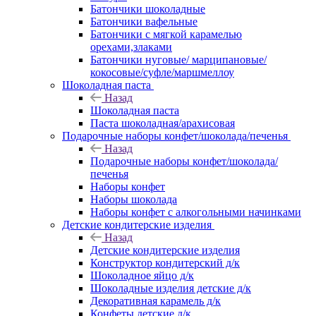
Батончики шоколадные
Батончики вафельные
Батончики с мягкой карамелью
орехами,злаками
Батончики нуговые/ марципановые/
кокосовые/суфле/маршмеллоу
Шоколадная паста
Назад
Шоколадная паста
Паста шоколадная/арахисовая
Подарочные наборы конфет/шоколада/печенья
Назад
Подарочные наборы конфет/шоколада/
печенья
Наборы конфет
Наборы шоколада
Наборы конфет с алкогольными начинками
Детские кондитерские изделия
Назад
Детские кондитерские изделия
Конструктор кондитерский д/к
Шоколадное яйцо д/к
Шоколадные изделия детские д/к
Декоративная карамель д/к
Конфеты детские д/к