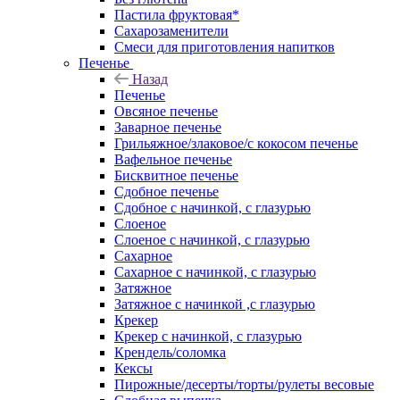
Пастила фруктовая*
Сахарозаменители
Смеси для приготовления напитков
Печенье
Назад
Печенье
Овсяное печенье
Заварное печенье
Грильяжное/злаковое/с кокосом печенье
Вафельное печенье
Бисквитное печенье
Сдобное печенье
Сдобное с начинкой, с глазурью
Слоеное
Слоеное с начинкой, с глазурью
Сахарное
Сахарное с начинкой, с глазурью
Затяжное
Затяжное с начинкой ,с глазурью
Крекер
Крекер с начинкой, с глазурью
Крендель/соломка
Кексы
Пирожные/десерты/торты/рулеты весовые