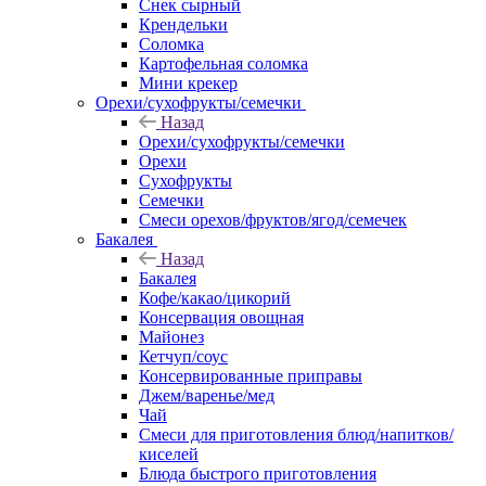
Снек сырный
Крендельки
Соломка
Картофельная соломка
Мини крекер
Орехи/сухофрукты/семечки
Назад
Орехи/сухофрукты/семечки
Орехи
Сухофрукты
Семечки
Смеси орехов/фруктов/ягод/семечек
Бакалея
Назад
Бакалея
Кофе/какао/цикорий
Консервация овощная
Майонез
Кетчуп/соус
Консервированные приправы
Джем/варенье/мед
Чай
Смеси для приготовления блюд/напитков/
киселей
Блюда быстрого приготовления