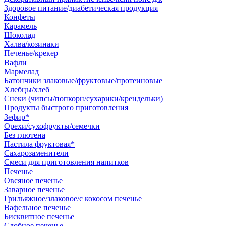
Здоровое питание/диабетическая продукция
Конфеты
Карамель
Шоколад
Халва/козинаки
Печенье/крекер
Вафли
Мармелад
Батончики злаковые/фруктовые/протеиновые
Хлебцы/хлеб
Снеки (чипсы/попкорн/сухарики/крендельки)
Продукты быстрого приготовления
Зефир*
Орехи/сухофрукты/семечки
Без глютена
Пастила фруктовая*
Сахарозаменители
Смеси для приготовления напитков
Печенье
Овсяное печенье
Заварное печенье
Грильяжное/злаковое/с кокосом печенье
Вафельное печенье
Бисквитное печенье
Сдобное печенье