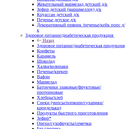
Жевательный мармелад детский д/к
Зефир детский (маршмеллоу) д/к
Круассан детский д/к
Печенье детское д/к
Декоративный пряник /печенье/кейк попс д/
к
Здоровое питание/диабетическая продукция
Назад
Здоровое питание/диабетическая продукция
Конфеты
Карамель
Шоколад
Халва/козинаки
Печенье/крекер
Вафли
Мармелад
Батончики злаковые/фруктовые/
протеиновые
Хлебцы/хлеб
Снеки (чипсы/попкорн/сухарики/
крендельки)
Продукты быстрого приготовления
Зефир*
Орехи/сухофрукты/семечки
Без глютена