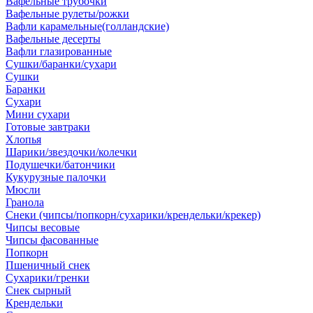
Вафельные трубочки
Вафельные рулеты/рожки
Вафли карамельные(голландские)
Вафельные десерты
Вафли глазированные
Сушки/баранки/сухари
Сушки
Баранки
Сухари
Мини сухари
Готовые завтраки
Хлопья
Шарики/звездочки/колечки
Подушечки/батончики
Кукурузные палочки
Мюсли
Гранола
Снеки (чипсы/попкорн/сухарики/крендельки/крекер)
Чипсы весовые
Чипсы фасованные
Попкорн
Пшеничный снек
Сухарики/гренки
Снек сырный
Крендельки