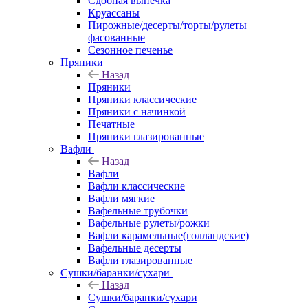
Сдобная выпечка
Круассаны
Пирожные/десерты/торты/рулеты
фасованные
Сезонное печенье
Пряники
Назад
Пряники
Пряники классические
Пряники с начинкой
Печатные
Пряники глазированные
Вафли
Назад
Вафли
Вафли классические
Вафли мягкие
Вафельные трубочки
Вафельные рулеты/рожки
Вафли карамельные(голландские)
Вафельные десерты
Вафли глазированные
Сушки/баранки/сухари
Назад
Сушки/баранки/сухари