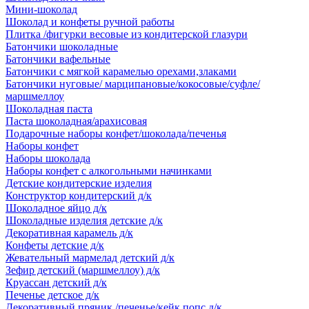
Мини-шоколад
Шоколад и конфеты ручной работы
Плитка /фигурки весовые из кондитерской глазури
Батончики шоколадные
Батончики вафельные
Батончики с мягкой карамелью орехами,злаками
Батончики нуговые/ марципановые/кокосовые/суфле/
маршмеллоу
Шоколадная паста
Паста шоколадная/арахисовая
Подарочные наборы конфет/шоколада/печенья
Наборы конфет
Наборы шоколада
Наборы конфет с алкогольными начинками
Детские кондитерские изделия
Конструктор кондитерский д/к
Шоколадное яйцо д/к
Шоколадные изделия детские д/к
Декоративная карамель д/к
Конфеты детские д/к
Жевательный мармелад детский д/к
Зефир детский (маршмеллоу) д/к
Круассан детский д/к
Печенье детское д/к
Декоративный пряник /печенье/кейк попс д/к