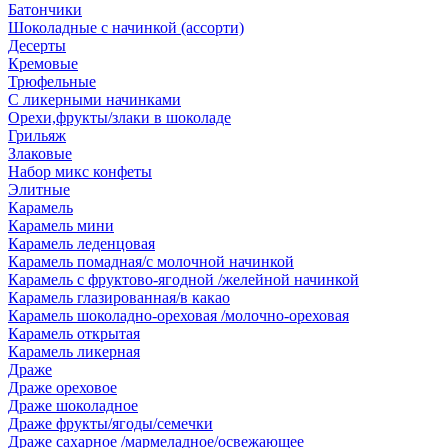
Батончики
Шоколадные с начинкой (ассорти)
Десерты
Кремовые
Трюфельные
С ликерными начинками
Орехи,фрукты/злаки в шоколаде
Грильяж
Злаковые
Набор микс конфеты
Элитные
Карамель
Карамель мини
Карамель леденцовая
Карамель помадная/с молочной начинкой
Карамель с фруктово-ягодной /желейной начинкой
Карамель глазированная/в какао
Карамель шоколадно-ореховая /молочно-ореховая
Карамель открытая
Карамель ликерная
Драже
Драже ореховое
Драже шоколадное
Драже фрукты/ягоды/семечки
Драже сахарное /мармеладное/освежающее