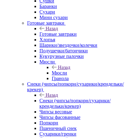
Сушки
Баранки
Сухари
Мини сухари
Готовые завтраки
Назад
Готовые завтраки
Хлопья
Шарики/звездочки/колечки
Подушечки/батончики
Кукурузные палочки
Мюсли
Назад
Мюсли
Гранола
Снеки (чипсы/попкорн/сухарики/крендельки/
крекер)
Назад
Снеки (чипсы/попкорн/сухарики/
крендельки/крекер)
Чипсы весовые
Чипсы фасованные
Попкорн
Пшеничный снек
Сухарики/гренки