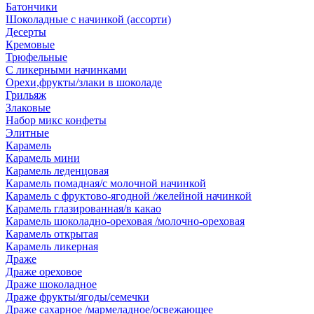
Батончики
Шоколадные с начинкой (ассорти)
Десерты
Кремовые
Трюфельные
С ликерными начинками
Орехи,фрукты/злаки в шоколаде
Грильяж
Злаковые
Набор микс конфеты
Элитные
Карамель
Карамель мини
Карамель леденцовая
Карамель помадная/с молочной начинкой
Карамель с фруктово-ягодной /желейной начинкой
Карамель глазированная/в какао
Карамель шоколадно-ореховая /молочно-ореховая
Карамель открытая
Карамель ликерная
Драже
Драже ореховое
Драже шоколадное
Драже фрукты/ягоды/семечки
Драже сахарное /мармеладное/освежающее