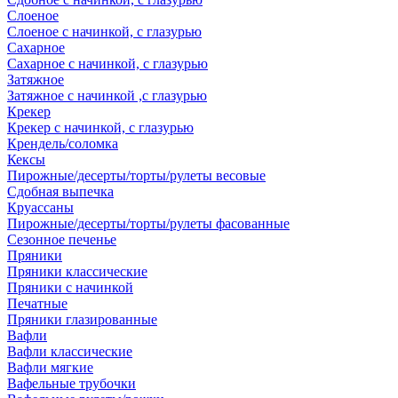
Слоеное
Слоеное с начинкой, с глазурью
Сахарное
Сахарное с начинкой, с глазурью
Затяжное
Затяжное с начинкой ,с глазурью
Крекер
Крекер с начинкой, с глазурью
Крендель/соломка
Кексы
Пирожные/десерты/торты/рулеты весовые
Сдобная выпечка
Круассаны
Пирожные/десерты/торты/рулеты фасованные
Сезонное печенье
Пряники
Пряники классические
Пряники с начинкой
Печатные
Пряники глазированные
Вафли
Вафли классические
Вафли мягкие
Вафельные трубочки