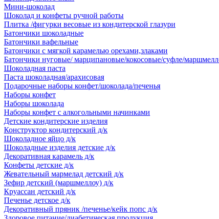
Мини-шоколад
Шоколад и конфеты ручной работы
Плитка /фигурки весовые из кондитерской глазури
Батончики шоколадные
Батончики вафельные
Батончики с мягкой карамелью орехами,злаками
Батончики нуговые/ марципановые/кокосовые/суфле/маршмелл
Шоколадная паста
Паста шоколадная/арахисовая
Подарочные наборы конфет/шоколада/печенья
Наборы конфет
Наборы шоколада
Наборы конфет с алкогольными начинками
Детские кондитерские изделия
Конструктор кондитерский д/к
Шоколадное яйцо д/к
Шоколадные изделия детские д/к
Декоративная карамель д/к
Конфеты детские д/к
Жевательный мармелад детский д/к
Зефир детский (маршмеллоу) д/к
Круассан детский д/к
Печенье детское д/к
Декоративный пряник /печенье/кейк попс д/к
Здоровое питание/диабетическая продукция