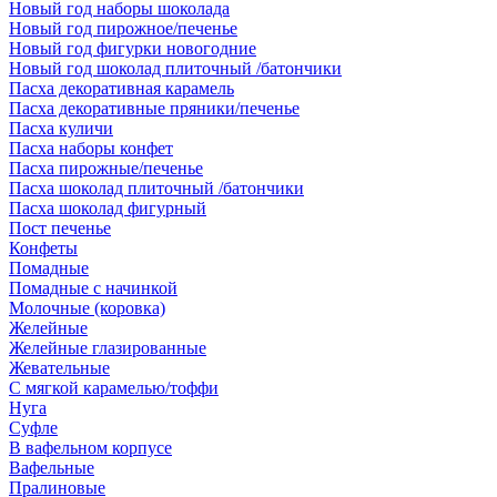
Новый год наборы шоколада
Новый год пирожное/печенье
Новый год фигурки новогодние
Новый год шоколад плиточный /батончики
Пасха декоративная карамель
Пасха декоративные пряники/печенье
Пасха куличи
Пасха наборы конфет
Пасха пирожные/печенье
Пасха шоколад плиточный /батончики
Пасха шоколад фигурный
Пост печенье
Конфеты
Помадные
Помадные с начинкой
Молочные (коровка)
Желейные
Желейные глазированные
Жевательные
С мягкой карамелью/тоффи
Нуга
Суфле
В вафельном корпусе
Вафельные
Пралиновые