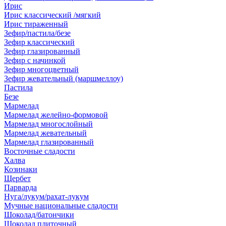
Ирис
Ирис классический /мягкий
Ирис тираженный
Зефир/пастила/безе
Зефир классический
Зефир глазированный
Зефир с начинкой
Зефир многоцветный
Зефир жевательный (маршмеллоу)
Пастила
Безе
Мармелад
Мармелад желейно-формовой
Мармелад многослойный
Мармелад жевательный
Мармелад глазированный
Восточные сладости
Халва
Козинаки
Щербет
Парварда
Нуга/лукум/рахат-лукум
Мучные национальные сладости
Шоколад/батончики
Шоколад плиточный