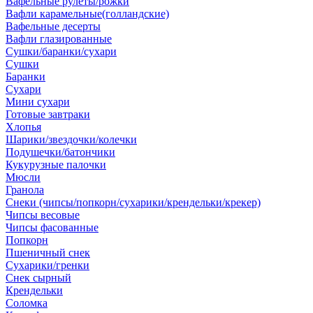
Вафельные рулеты/рожки
Вафли карамельные(голландские)
Вафельные десерты
Вафли глазированные
Сушки/баранки/сухари
Сушки
Баранки
Сухари
Мини сухари
Готовые завтраки
Хлопья
Шарики/звездочки/колечки
Подушечки/батончики
Кукурузные палочки
Мюсли
Гранола
Снеки (чипсы/попкорн/сухарики/крендельки/крекер)
Чипсы весовые
Чипсы фасованные
Попкорн
Пшеничный снек
Сухарики/гренки
Снек сырный
Крендельки
Соломка